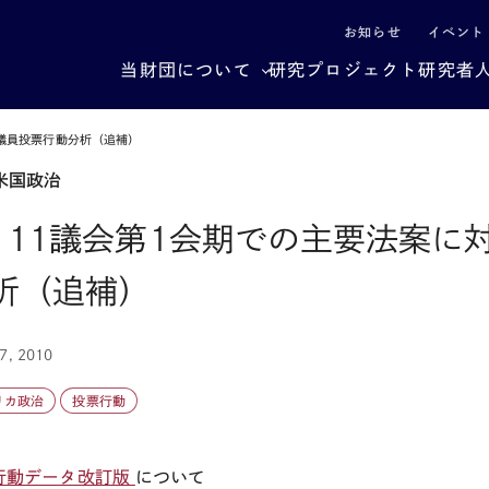
による社会構造転換
お知らせ
イベント
当財団について
研究プロジェクト
研究者
院議員投票行動分析（追補）
米国政治
111議会第1会期での主要法案に
析（追補）
7, 2010
リカ政治
投票行動
行動データ改訂版
について