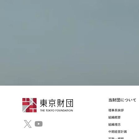
当財団について
理事⻑挨拶
組織概要
組織理念
中期経営計画
定款・規程