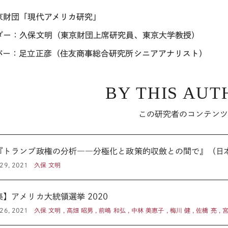
京財団「現代アメリカ研究」
ダー：久保文明（東京財団上席研究員、東京大学教授）
バー：足立正彦（住友商事総合研究所シニアアナリスト）
BY THIS AUT
この研究者のコンテン
『トランプ政権の分析――分極化と政策的収斂との間で』（日
29, 2021
久保 文明
集】アメリカ大統領選挙 2020
26, 2021
久保 文明 , 高畑 昭男 , 前嶋 和弘 , 中林 美恵子 , 梅川 健 , 佐橋 亮 , 