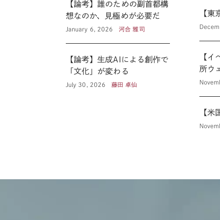
【論考】誰のための副首都構
【東
想なのか、見極めが必要だ
Decem
January 6, 2026
河合 雅司
【イ
【論考】生成AIによる創作で
所ウ
「文化」が変わる
Novemb
July 30, 2026
藤田 卓仙
【米
Novemb