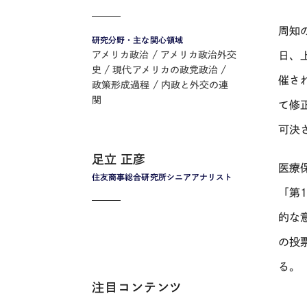
周知
研究分野・主な関心領域
日、
アメリカ政治
アメリカ政治外交
史
現代アメリカの政党政治
催さ
政策形成過程
内政と外交の連
関
て修
可決
足立 正彦
医療
住友商事総合研究所シニアアナリスト
「第
的な
の投
る。
注目コンテンツ