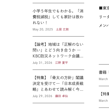
■東
小学５年生でもわかる。「消
リー
費税減税」しても家計は救わ
れない！
メン
May 20, 2025
土居 丈朗
【論考】地域は「正解のない
問い」とどう向き合うか ―
KBC防災ネットワーク会議に
見る新たな公共性 ―
July 31, 2026
江野 夏平
書籍
【特集】「骨太の方針」閣議
March 
決定を受けて―「日本成長戦
略」とあわせて読み解く今後
【特
の医療政策―
July 29, 2026
藤田 卓仙
March 