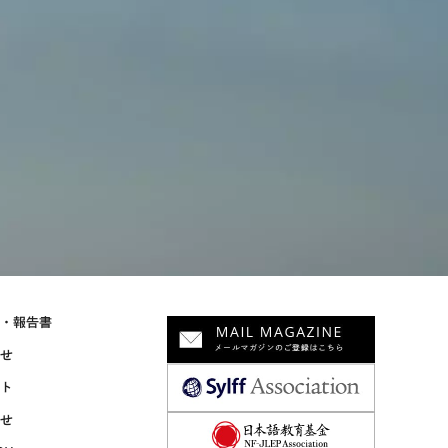
物・報告書
らせ
ント
合せ