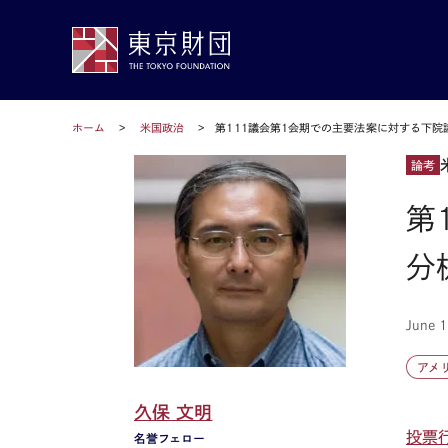
ホーム
米国政治
第111議会第1会期での主要法案に対する下
論考
第
分
June 1
アメ
久保 文明
投票
名誉フェロー