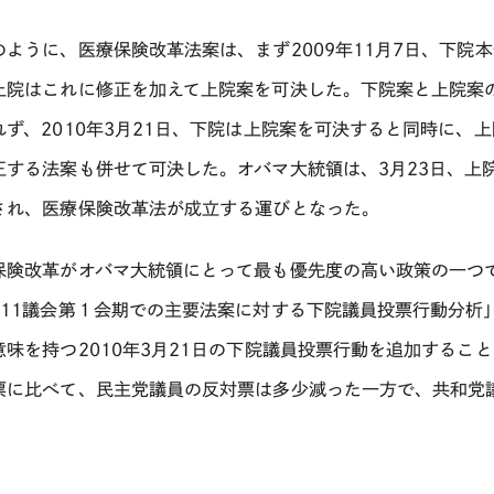
のように、医療保険改革法案は、まず2009年11月7日、下院本
上院はこれに修正を加えて上院案を可決した。下院案と上院案
れず、2010年3月21日、下院は上院案を可決すると同時に、
正する法案も併せて可決した。オバマ大統領は、3月23日、上
され、医療保険改革法が成立する運びとなった。
保険改革がオバマ大統領にとって最も優先度の高い政策の一つ
111議会第１会期での主要法案に対する下院議員投票行動分析
意味を持つ2010年3月21日の下院議員投票行動を追加すること
票に比べて、民主党議員の反対票は多少減った一方で、共和党