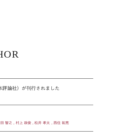
HOR
ツ
本評論社）が刊行されました
宮田 智之 , 村上 政俊 , 松井 孝太 , 西住 祐亮