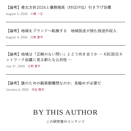
【論考】骨太方針2026と債務残高（対GDP比）引き下げ目標
August 5, 2026
小黒 一正
【論考】地域をブランドへ転換する 地域放送が挑む放送外収入
August 4, 2026
江野 夏平
【論考】地域は「正解のない問い」とどう向き合うか ― KBC防災ネ
ットワーク会議に見る新たな公共性 ―
July 31, 2026
江野 夏平
【論考】誰のための副首都構想なのか、見極めが必要だ
January 6, 2026
河合 雅司
BY THIS AUTHOR
この研究者のコンテンツ