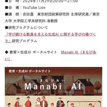
■日 時：2024年11月29日20:00～21:00
■会 場：YouTube Live
■講 師：吉田塁 東京財団政策研究所 主席研究員／東京
大学 大学院工学系研究科 准教授
■研究プログラムについて
「学び続ける教員を支える生成
AI
に関する学びの場づく
り
」
研究プログラム
◆ 教育×生成
AI
ポータルサイト
Manabi AI（まなびあ
い）