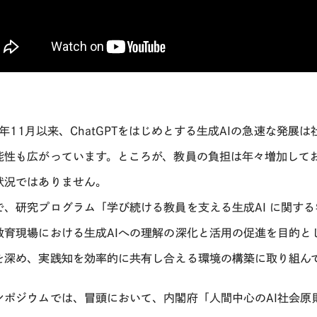
年
11
月以来、
ChatGPT
をはじめとする生成
AI
の急速な発展は
能性も広がっています。ところが、教員の負担は年々増加して
状況ではありません。
で、研究プログラム「学び続ける教員を支える生成
AI
に関する
教育現場における生成
AI
への理解の深化と活用の促進を目的と
を深め、実践知を効率的に共有し合える環境の構築に取り組ん
ンポジウムでは、冒頭において、内閣府「人間中心の
AI
社会原