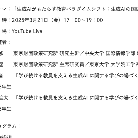
ーマ：「生成
AI
がもたらす教育パラダイムシフト：生成
AI
の国
 時：
2025
年
3
月
21
日（金）
17
：
00
～
19
：
00
 場：
YouTube Live
壇者：
 修 東京財団政策研究所 研究主幹／中央大学 国際情報学部 
 塁 東京財団政策研究所 主席研究員／東京大学 大学院工学
花音 「学び続ける教員を支える生成
AI
に関する学びの場づく
2
年生
 笙太 「学び続ける教員を支える生成
AI
に関する学びの場づく
2
年生
ログラム：
会挨拶