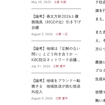
ク社
May 20, 2025
土居 丈朗
演を
【論考】骨太方針2026と債
まえ
務残高（対GDP比）引き下げ
目標
また
August 5, 2026
小黒 一正
え、
【論考】地域は「正解のない
方に
問い」とどう向き合うか ―
KBC防災ネットワーク会議に
最後
見る新たな公共性 ―
July 31, 2026
江野 夏平
プロ
生成
A
【論考】地域をブランドへ転
換する 地域放送が挑む放送
外収入
世間
August 4, 2026
江野 夏平
無い