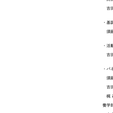
吉田
・基
須藤
・活
吉田
・パ
須藤
吉田
梶 
養学