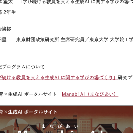
 笙太 「学び続ける教員を支える生成
AI
に関する学びの場づ
部
2
年生
会挨拶
塁 東京財団政策研究所 主席研究員／東京大学 大学院工学
究プログラムについて
び続ける教員を支える生成
AI
に関する学びの場づくり
」
研究プ
教育×生成
AI
ポータルサイト
Manabi AI（まなびあい）