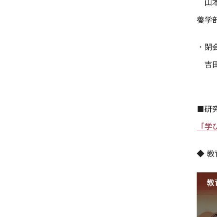
山本
養学
・閉
吉田
■研
「学
◆ 