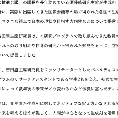
会推進会議」の議長を長年務めている須藤修研究主幹が生成
AI
行い、実際に出席してきた国際会議等の場で得られた各国の生
、マクロな視点で日本の現状や目指す方向性などについて提言
吉田塁主席研究員は、本研究プログラムで取り組んできた教員
それらの取り組みや自身の研究から得られた知見をもとに、立
ついて提言しました。
に、吉田塁主席研究員をファシリテーターとしたパネルディス
グラムのリサーチアシスタントである学生
2
名を交え、初めて
I
によって数年後の未来がどう変わるかなど示唆に富んだディ
では、まだまだ生成
AI
に対してネガティブな捉え方がなされる
未来を考えるほうが難しく、人間が中心となって生成
AI
を活用