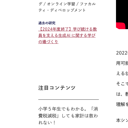
グ
オンライン学習
ファカル
ティ・ディベロップメント
過去の研究
【2024年度終了】学び続ける教
員を支える生成AI に関する学び
の場づくり
2022
用可
える
そこ
注目コンテンツ
は、
理解
小学５年生でもわかる。「消
費税減税」しても家計は救わ
本シ
れない！