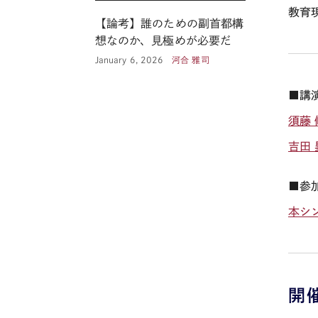
教育
【論考】誰のための副首都構
想なのか、見極めが必要だ
January 6, 2026
河合 雅司
■講
須藤
吉田
■参
本シ
開