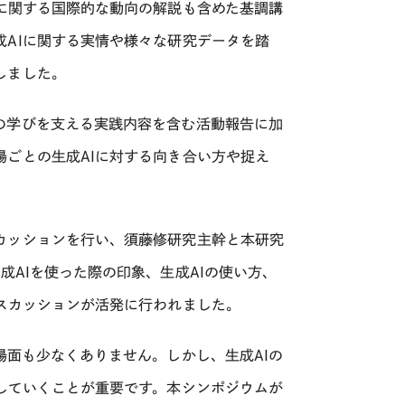
に関する国際的な動向の解説も含めた基調講
成
AI
に関する実情や様々な研究データを踏
しました。
の学びを支える実践内容を含む活動報告に加
場ごとの生成
AI
に対する向き合い方や捉え
カッションを行い、須藤修研究主幹と本研究
生成
AI
を使った際の印象、生成
AI
の使い方、
スカッションが活発に行われました。
場面も少なくありません。しかし、生成
AI
の
していくことが重要です。本シンポジウムが