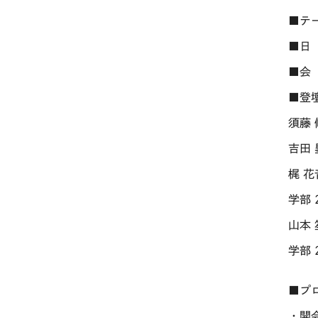
■テ
■
日
■会
■登
須藤
吉田
梶 
学部
山本
学部
■プ
・開