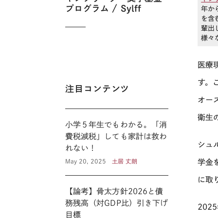
プログラム / Sylff
年か
を含
輩出
様々
医療
す。
注目コンテンツ
オー
衛生
小学５年生でもわかる。「消
費税減税」しても家計は救わ
シュ
れない！
May 20, 2025
土居 丈朗
学金
に取
【論考】骨太方針2026と債
務残高（対GDP比）引き下げ
202
目標