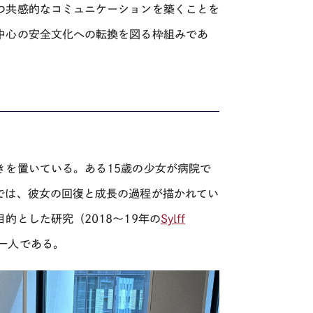
つ共感的なコミュニケーションを築くことを
中心の安全文化への転換を図る枠組みであ
きを置いている。ある15歳の少女が病院で
では、彼女の回復と成長の過程が描かれてい
的とした研究（2018〜19年の
Sylff
一人である。