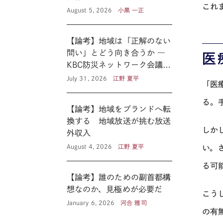
これ
August 5, 2026
小黒 一正
【論考】地域は「正解のない
問い」とどう向き合うか ―
医
KBC防災ネットワーク会議に
見る新たな公共性 ―
July 31, 2026
江野 夏平
「医
る。
【論考】地域をブランドへ転
換する 地域放送が挑む放送
しか
外収入
August 4, 2026
江野 夏平
い。
る可
【論考】誰のための副首都構
想なのか、見極めが必要だ
こう
January 6, 2026
河合 雅司
の有