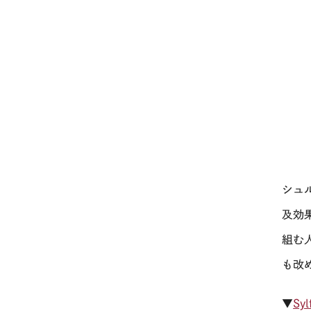
シュ
及効
組む
も改
▼
Sy