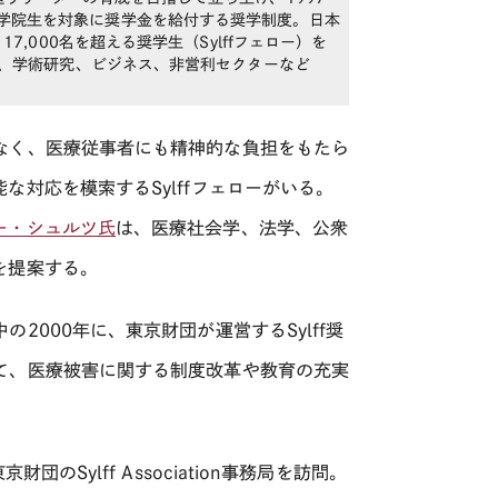
学院生を対象に奨学金を給付する奨学制度。日本
、
17,000
名を超える奨学生（
Sylff
フェロー）を
、学術研究、ビジネス、非営利セクターなど
なく、医療従事者にも精神的な負担をもたら
対応を模索するSylffフェローがいる。
ー・シュルツ氏
は
、医療社会学、法学、公衆
を提案する。
の2000年に、東京財団が運営するSylff奨
て、医療被害に関する制度改革や教育の充実
Sylff Association事務局を訪問。