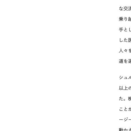
な交
乗り
手と
した
人々
道を
シュ
以上
た。
こと
ージ
動か