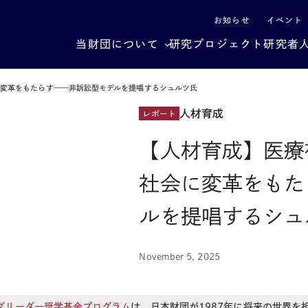
による社会構造転換
お知らせ
イベント
当財団について
研究プロジェクト
研究者
変革をもたらす——非訴訟型モデルを提唱するシュルツ氏
人材育成
レポート
【人材育成】医療
社会に変革をもた
ルを提唱するシュ
November 5, 2025
グリーダー奨学基金プログラム
は、日本財団が
1987
年に将来の世界を