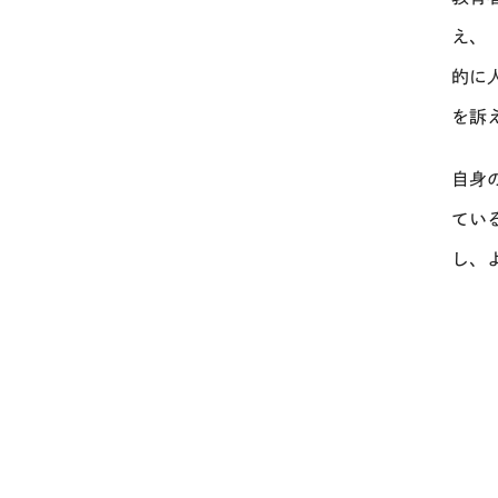
え、
的に
を訴
自身
てい
し、