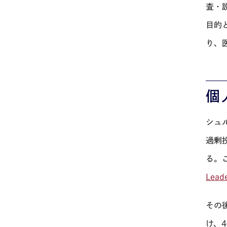
査・
目的
り、
個
シュ
過剰
る。
Leade
その
け、