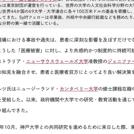
らは東京財団が運営を行っている、世界の大学の人文社会科学分野の大
む世界
44
か国の
69
大学・大学連合に各々
100
万米ドルの基金を寄贈し
してきた。
Sylff
フェローは卒業後、外相や中央銀行総裁などを務めたり
な分野の第一線で活躍している。
現場における事故や過失は、患者に深刻な影響を及ぼすだけで
こうした「医療被害」に対し、より共感的かつ制度的に持続可能な
ストラリア・
ニューサウスウェールズ大学
准教授の
ジェニファ
の知見を融合させ、患者と医療者双方にとってより良い解決策
ルツ氏はニュージーランド・
カンタベリー大学
の修士課程在籍中
を受給した。以来、政府機関や大学での研究・教育活動を通じ
り組んできた。
5年10月、神戸大学との共同研究を進めるために来日した際、東京財団の