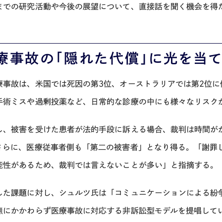
までの研究活動や今後の展望について、直接話を聞く機会を得
療事故の「隠れた代償」に光を当て
療事故は、米国では死因の第3位、オーストラリアでは第2位
手術ミスや過剰投薬など、日常的な診療の中にも様々なリスク
し、被害を受けた患者が法的手段に訴える場合、裁判は時間が
さらに、医療従事者側も「第二の被害者」となり得る。「謝罪
能性があるため、裁判では言えないことが多い」と指摘する。
した課題に対し、シュルツ氏は「コミュニケーションによる紛争
無にかかわらず医療事故に対応する非訴訟型モデルを提唱してい