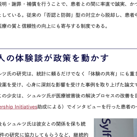
説明・謝罪・補償を行うことで、患者との間に率直で誠実、か
としている。従来の「否認と防御」型の対立から脱却し、患者
医療の質と信頼性の向上にも寄与する制度である。
人の体験談が政策を動かす
ルツ氏の研究は、統計に頼るだけでなく「体験の共有」にも重
投薬を受け、心身に深刻な影響を受けた事例を取り上げた論文
この少女は、シュルツ氏が医療被害後の解決プロセスの改善を目
rship Initiatives
助成による）でインタビューを行った患者の
後もシュルツ氏は彼女との関係を保ち続
4件の研究に協力してもらうなど、継続的