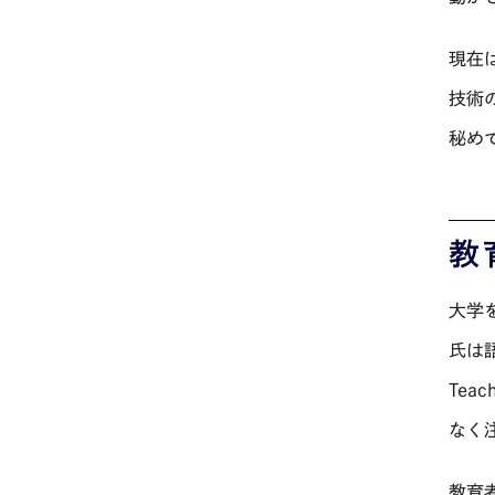
現在
技術
秘め
教
大学
氏は
Te
なく
教育