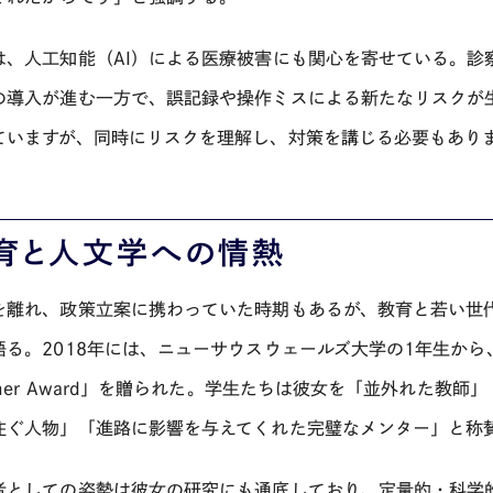
は、人工知能（AI）による医療被害にも関心を寄せている。診
の導入が進む一方で、誤記録や操作ミスによる新たなリスクが
ていますが、同時にリスクを理解し、対策を講じる必要もあり
育と人文学への情熱
を離れ、政策立案に携わっていた時期もあるが、教育と若い世
語る。2018年には、ニューサウスウェールズ大学の1年生から、最
acher Award」を贈られた。学生たちは彼女を「並外れた教
注ぐ人物」「進路に影響を与えてくれた完璧なメンター」と称
者としての姿勢は彼女の研究にも通底しており、定量的・科学