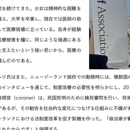
流を続けてきた。少女は精神的な困難を
越え、大学を卒業し、現在では医師の助
して医療現場に立っている。自身が経験
医療被害を糧に、同じような境遇にある
を支えたいという強い思いから、医療の
選んだのである。
ルツ氏はまた、ニュージーランド政府での勤務時には、複数国の
のインタビューを通じて、制度改善の必要性を明らかにし、20
検視官（coroner）は、死因究明のために検死審問を行い、
があるが、その勧告を社会的な変化につなげる仕組みに不備が
ーランドにおける法制度改革を促す契機を作った。「政治家が
されたからです」と強調する。