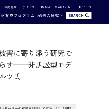
JP
EN
お問合せ
アクセス
MAIL MAGAZINE
人材育成プログラム
過去の研究
SEARCH
被害に寄り添う研究で
らす——非訴訟型モデ
ルツ氏
担うリーダーの育成を目指して立ち上げ、
1997