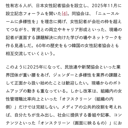
性有志６人が、日本女性記者協会を設立し、
2025
年
11
月に
設立記念フォーラムを開いた
[4]
。同協会は、「ニュースル
ームに多様性を」を理念に掲げ、女性記者が会社の枠を超え
てつながり、育児との両立やキャリア形成といった、現場の
記者が直面する課題解決に向けた学びの場やネットワークを
作る見通しだ。
60
年の歴史をもつ韓国の女性記者協会とも
相互交流していくという。
このように
2025
年になって、民放連や新聞協会といった業
界団体が重い腰をあげ、ジェンダーと多様性を業界の課題と
して正面から扱い始めたことは歓迎したい。現場からのボト
ムアップの動きも重なっている。しかし改革は、組織内の女
性管理職比率向上といった「オフスクリーン（組織の内
側）」だけでは完結しない。メディアの公共的役割を考えれ
ば、自分たちが生み出し、社会に提供する番組や記事、コン
テンツといった「オンスクリーン（画面に映るもの）」にお