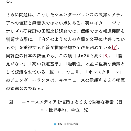
る。
さらに問題は、こうしたジェンダーバランスの欠如がメディ
アへの信頼と無関係ではない点にある。英ロイター・ジャー
ナリズム研究所の国際比較調査では、信頼できる報道機関を
判断する際に、「自分のような人の立場を公平に代弁してい
るか」を重視する回答が世界平均で
65%
を占めている
[7]
。
同調査の日本の数値でも、この項目は
62%
と高く
[8]
、「偏
見がない」「高い報道基準」「透明性」と並ぶ重要な要素と
して認識されている（図1）。つまり、「オンスクリーン」
のジェンダーバランスは、今やニュースの信頼を支える喫緊
の課題なのである。
図１ ニュースメディアを信頼するうえで重要な要素（日
本・世界平均、単位：
%
）