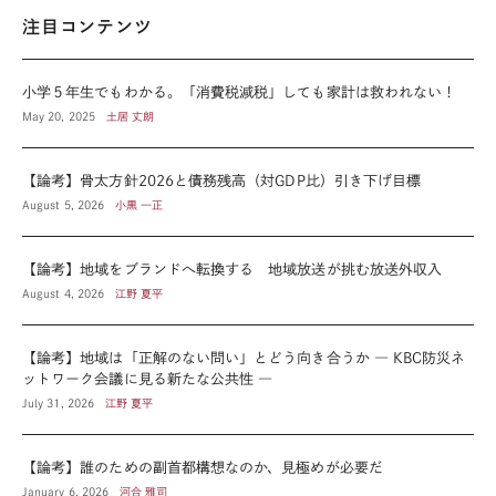
注目コンテンツ
小学５年生でもわかる。「消費税減税」しても家計は救われない！
May 20, 2025
土居 丈朗
【論考】骨太方針2026と債務残高（対GDP比）引き下げ目標
August 5, 2026
小黒 一正
【論考】地域をブランドへ転換する 地域放送が挑む放送外収入
August 4, 2026
江野 夏平
【論考】地域は「正解のない問い」とどう向き合うか ― KBC防災ネ
ットワーク会議に見る新たな公共性 ―
July 31, 2026
江野 夏平
【論考】誰のための副首都構想なのか、見極めが必要だ
January 6, 2026
河合 雅司