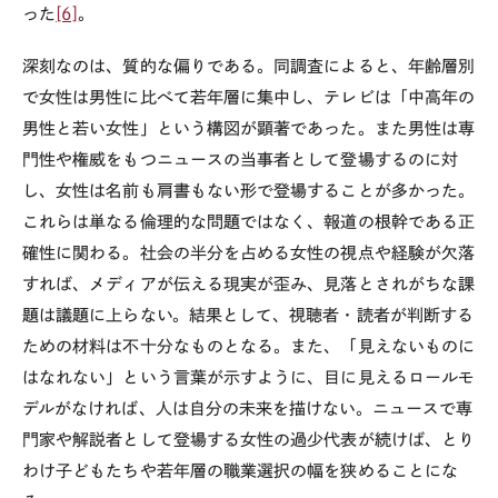
った
[6]
。
深刻なのは、質的な偏りである。同調査によると、年齢層別
で女性は男性に比べて若年層に集中し、テレビは「中高年の
男性と若い女性」という構図が顕著であった。また男性は専
門性や権威をもつニュースの当事者として登場するのに対
し、女性は名前も肩書もない形で登場することが多かった。
これらは単なる倫理的な問題ではなく、報道の根幹である正
確性に関わる。社会の半分を占める女性の視点や経験が欠落
すれば、メディアが伝える現実が歪み、見落とされがちな課
題は議題に上らない。結果として、視聴者・読者が判断する
ための材料は不十分なものとなる。また、「見えないものに
はなれない」という言葉が示すように、目に見えるロールモ
デルがなければ、人は自分の未来を描けない。ニュースで専
門家や解説者として登場する女性の過少代表が続けば、とり
わけ子どもたちや若年層の職業選択の幅を狭めることにな