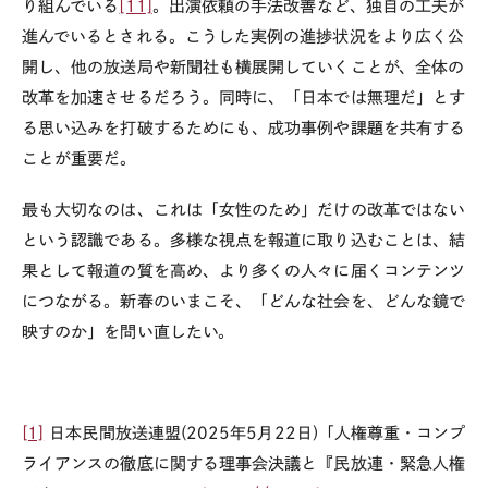
り組んでいる
[11]
。出演依頼の手法改善など、独自の工夫が
進んでいるとされる。こうした実例の進捗状況をより広く公
開し、他の放送局や新聞社も横展開していくことが、全体の
改革を加速させるだろう。同時に、「日本では無理だ」とす
る思い込みを打破するためにも、成功事例や課題を共有する
ことが重要だ。
最も大切なのは、これは「女性のため」だけの改革ではない
という認識である。多様な視点を報道に取り込むことは、結
果として報道の質を高め、より多くの人々に届くコンテンツ
につながる。新春のいまこそ、「どんな社会を、どんな鏡で
映すのか」を問い直したい。
[1]
日本民間放送連盟
(2025
年5月
22
日
)
「人権尊重・コンプ
ライアンスの徹底に関する理事会決議と『民放連・緊急人権