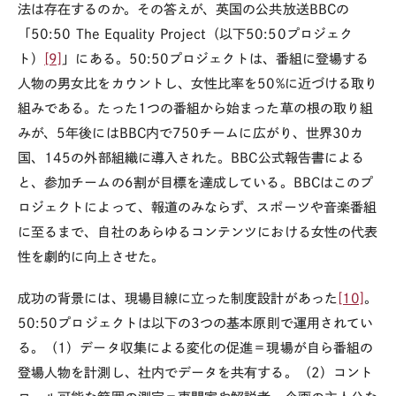
法は存在するのか。その答えが、英国の公共放送
BBC
の
「
50:50 The Equality Project
（以下
50:50
プロジェク
ト）
[9]
」にある。
50:50
プロジェクトは、番組に登場する
人物の男女比をカウントし、女性比率を
50%
に近づける取り
組みである。たった1つの番組から始まった草の根の取り組
みが、5年後には
BBC
内で
750
チームに広がり、世界
30
カ
国、
145
の外部組織に導入された。
BBC
公式報告書による
と、参加チームの6割が目標を達成している。
BBC
はこのプ
ロジェクトによって、報道のみならず、スポーツや音楽番組
に至るまで、自社のあらゆるコンテンツにおける女性の代表
性を劇的に向上させた。
成功の背景には、現場目線に立った制度設計があった
[10]
。
50:50
プロジェクトは以下の3つの基本原則で運用されてい
る。（1）データ収集による変化の促進＝現場が自ら番組の
登場人物を計測し、社内でデータを共有する。（2）コント