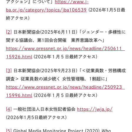
アクション』について」
https://www.j-
ba.or.jp/category/topics/jba106539
(2026
年1月5日最
終アクセス
)
[2]
日本新聞協会
(2025
年6月
11
日
)
「ジェンダー・多様性に
関する協議会、第
1
回会合開催 業界意識改革へ」
https://www.pressnet.or.jp/news/headline/250611_
15926.html
(2026
年１月５日最終アクセス
)
[3]
日本新聞協会
(2025
年9月
23
日
)
「＜従業員数・労務構成
調査＞ 従業員数の減少続く 女性管理職、
1
割超に」
https://www.pressnet.or.jp/news/headline/250923_
15996.html
(2026
年１月５日最終アクセス
)
[4]
一般社団法人日本女性記者協会
https://jwja.jp/
(2026
年1月5日最終アクセス
)
[5]
Global Media Monitoring Project (2020)
Who