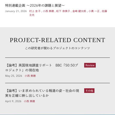
特別連載企画 ～2026年の課題と展望～
January 21, 2026
村上 圭子 , 小西 美穂 , 松下 奈美子 , 金崎 健太郎 , 小黒 一正 , 佐藤
主光
PROJECT-RELATED CONTENT
この研究者が関わるプロジェクトのコンテンツ
【論考】英国現地調査リポート BBC「50:50プ
Review
ロジェクト」の現在地
May 25, 2026
小西 美穂
【論考】いま求められている報道の姿－社会の現
その他
実を正確に映し出しているか
April 9, 2026
小西 美穂