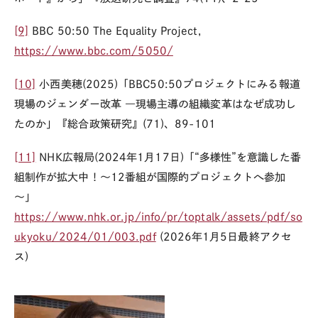
[9]
BBC 50:50 The Equality Project,
https://www.bbc.com/5050/
[10]
小西美穂
(2025)
「
BBC50:50
プロジェクトにみる報道
現場のジェンダー改革
―
現場主導の組織変革はなぜ成功し
たのか」『総合政策研究』
(71)
、
89-101
[11]
NHK
広報局
(2024
年1月
17
日
)
「“多様性”を意識した番
組制作が拡大中！～
12
番組が国際的プロジェクトへ参加
～」
https://www.nhk.or.jp/info/pr/toptalk/assets/pdf/so
ukyoku/2024/01/003.pdf
(2026
年1月5日最終アクセ
ス
)