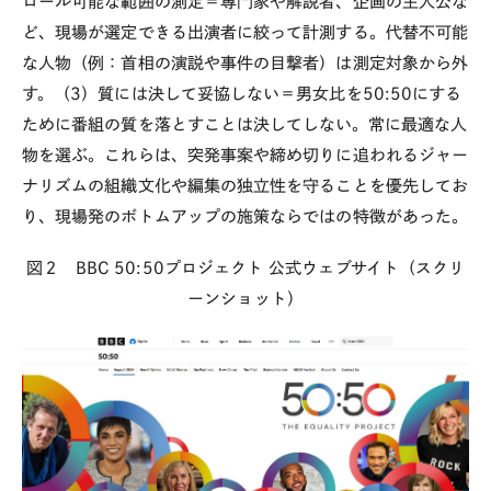
ロール可能な範囲の測定＝専門家や解説者、企画の主人公な
ど、現場が選定できる出演者に絞って計測する。代替不可能
な人物（例：首相の演説や事件の目撃者）は測定対象から外
す。（3）質には決して妥協しない＝男女比を
50:50
にする
ために番組の質を落とすことは決してしない。常に最適な人
物を選ぶ。これらは、突発事案や締め切りに追われるジャー
ナリズムの組織文化や編集の独立性を守ることを優先してお
り、現場発のボトムアップの施策ならではの特徴があった。
図２
BBC 50:50
プロジェクト 公式ウェブサイト（スクリ
ーンショット）