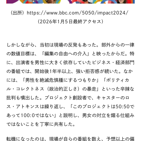
（出所）
https://www.bbc.com/5050/impact2024/
（
2026
年1月5日最終アクセス）
しかしながら、当初は現場の反発もあった。部外からの一律
の数値目標は、「編集の自由への介入」と映ったからだ。特
に、出演者を男性に大きく依存していたビジネス・経済部門
の番組では、開始後1年半以上、強い拒否感が続いた。なか
には、「男性を絶滅危惧種にするつもりか」「ポリティカ
ル・コレクトネス（政治的正しさ）の暴走」といった辛辣な
批判も噴出した。プロジェクト創設者で、キャスターのロ
ス・アトキンスは繰り返し、「このプロジェクトは
50:50
で
あって
100:0
ではない」と説明し、男女の対立を煽る仕組み
ではないことを丁寧に共有した。
転機になったのは、現場が自らの番組を数え、予想以上の偏