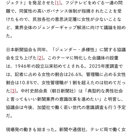
ジェクト」を発足させた
[1]
。フジテレビをめぐる一連の問
題で、同質性の高いガバナンス体制が指摘されたことを受
けたもので、民放各社の意思決定層に女性が少ないことな
ど、業界全体のジェンダーギャップ解消に向けて議論を始め
た。
日本新聞協会も同年、「ジェンダー・多様性」に関する協議
会を立ち上げた
[2]
。このテーマに特化した会議体の設置
は、
1946
年の設立以来初めてとされる。
2025
年度調査で
は、記者に占める女性の割合は
26.6%
、管理職に占める女性
割合は
10.8%
で、女性管理職が１割を超えたのは初めてだっ
た
[3]
。中村史郎会長（朝日新聞社）は「典型的な男性社会
と言ってもいい新聞業界の意識改革を進めたい」と明言し、
協議会は今後、加盟社で働く若い世代の意識調査も行う予定
だ。
現場発の動きも始まった。新聞や通信社、テレビ局で働く女