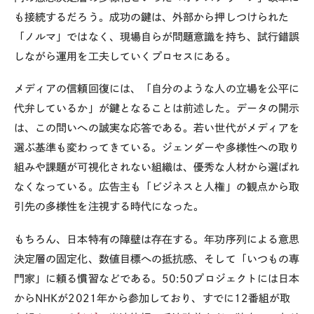
も接続するだろう。成功の鍵は、外部から押しつけられた
「ノルマ」ではなく、現場自らが問題意識を持ち、試行錯誤
しながら運用を工夫していくプロセスにある。
メディアの信頼回復には、「自分のような人の立場を公平に
代弁しているか」が鍵となることは前述した。データの開示
は、この問いへの誠実な応答である。若い世代がメディアを
選ぶ基準も変わってきている。ジェンダーや多様性への取り
組みや課題が可視化されない組織は、優秀な人材から選ばれ
なくなっている。広告主も「ビジネスと人権」の観点から取
引先の多様性を注視する時代になった。
もちろん、日本特有の障壁は存在する。年功序列による意思
決定層の固定化、数値目標への抵抗感、そして「いつもの専
門家」に頼る慣習などである。
50:50
プロジェクトには日本
から
NHK
が
2021
年から参加しており、すでに
12
番組が取