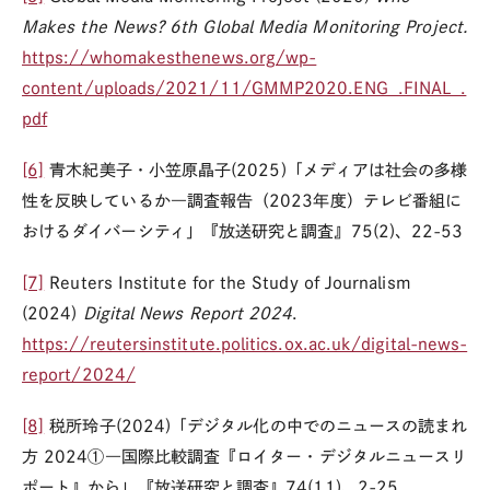
Makes the News? 6th Global Media Monitoring Project.
https://whomakesthenews.org/wp-
content/uploads/2021/11/GMMP2020.ENG_.FINAL_.
pdf
[6]
青木紀美子・小笠原晶子
(2025)
「メディアは社会の多様
性を反映しているか―調査報告（
2023
年度）テレビ番組に
おけるダイバーシティ」『放送研究と調査』
75(2)
、
22-53
[7]
Reuters Institute for the Study of Journalism
(2024)
Digital News Report 2024
.
https://reutersinstitute.politics.ox.ac.uk/digital-news-
report/2024/
[8]
税所玲子
(2024)
「デジタル化の中でのニュースの読まれ
方
2024①―
国際比較調査『ロイター・デジタルニュースリ
ポート』から」『放送研究と調査』
74(11)
、
2-25