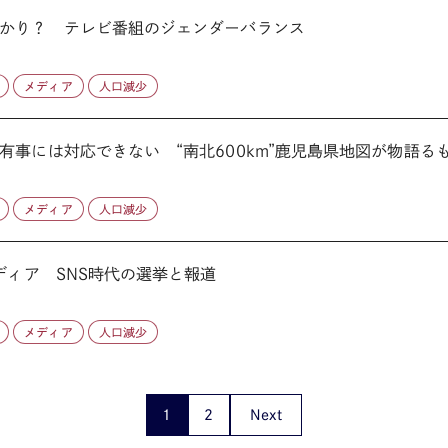
かり？ テレビ番組のジェンダーバランス
メディア
人口減少
事には対応できない “南北600km”鹿児島県地図が物語る
メディア
人口減少
ディア SNS時代の選挙と報道
メディア
人口減少
1
2
Next