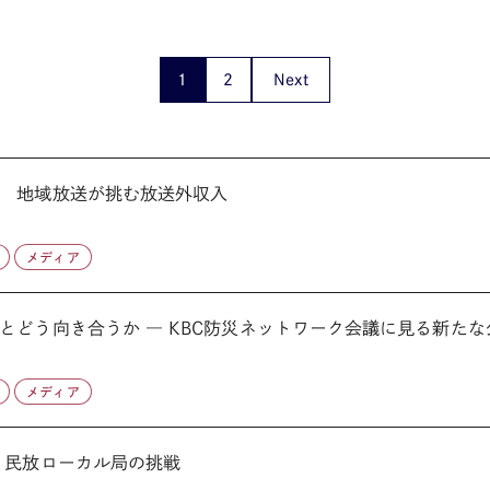
1
2
Next
 地域放送が挑む放送外収入
メディア
どう向き合うか ― KBC防災ネットワーク会議に見る新たな公
メディア
【論考】人的資産を事業へ転換する 民放ローカル局の挑戦