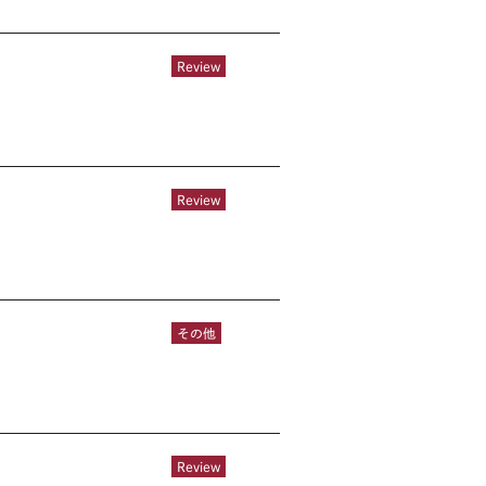
Review
Review
その他
Review