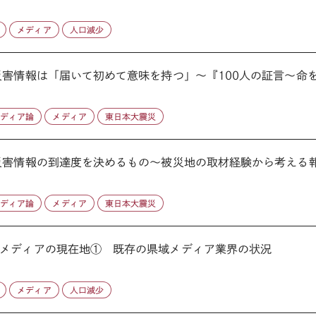
メディア
人口減少
害情報は「届いて初めて意味を持つ」～『100人の証言～命をつ
メディア論
メディア
東日本大震災
災害情報の到達度を決めるもの～被災地の取材経験から考える報道
メディア論
メディア
東日本大震災
メディアの現在地① 既存の県域メディア業界の状況
メディア
人口減少