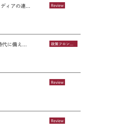
ィアの連...
Review
に備え...
政策フロントライン
Review
Review