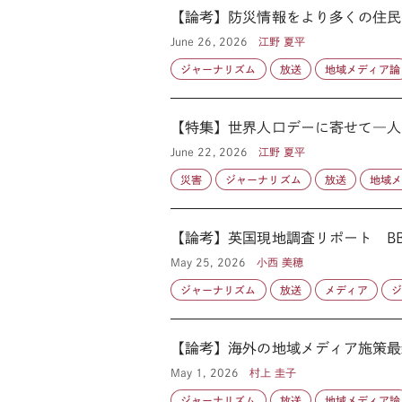
【論考】防災情報をより多くの住民
June 26, 2026
江野 夏平
ジャーナリズム
放送
地域メディア論
【特集】世界人口デーに寄せて―人
June 22, 2026
江野 夏平
災害
ジャーナリズム
放送
地域
【論考】英国現地調査リポート BB
May 25, 2026
小西 美穂
ジャーナリズム
放送
メディア
【論考】海外の地域メディア施策
May 1, 2026
村上 圭子
ジャーナリズム
放送
地域メディア論