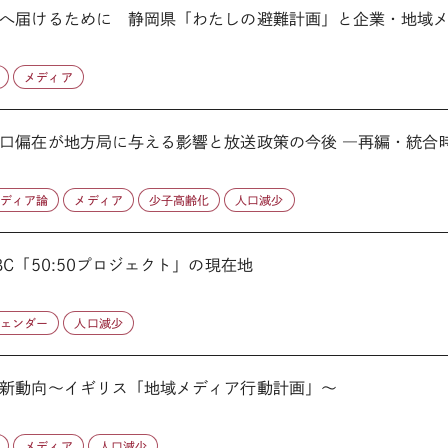
へ届けるために 静岡県「わたしの避難計画」と企業・地域メデ
メディア
口偏在が地方局に与える影響と放送政策の今後 ―再編・統合時代
メディア論
メディア
少子高齢化
人口減少
C「50:50プロジェクト」の現在地
ジェンダー
人口減少
最新動向～イギリス「地域メディア行動計画」～
メディア
人口減少