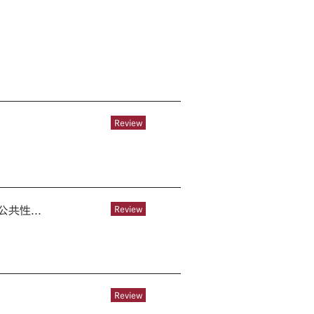
Review
共性...
Review
Review