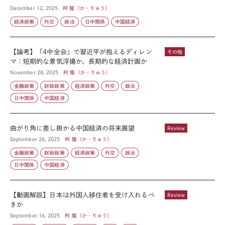
December 12, 2025
柯 隆（か・りゅう）
経済政策
外交
政治
日中関係
中国経済
【論考】「4中全会」で習近平が抱えるディレン
その他
マ：短期的な景気浮揚か、長期的な経済計画か
November 28, 2025
柯 隆（か・りゅう）
金融政策
財政政策
経済政策
外交
政治
日中関係
中国経済
曲がり角に差し掛かる中国経済の将来展望
Review
September 26, 2025
柯 隆（か・りゅう）
金融政策
財政政策
経済政策
外交
政治
日中関係
中国経済
【動画解説】日本は外国人移住者を受け入れるべ
Review
きか
September 16, 2025
柯 隆（か・りゅう）