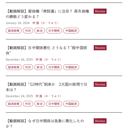
【動画解説】習政権「衆院選」に注目？ 高市政権
Review
の勝敗どう変わる？
January 26, 2026
柯 隆（か・りゅう）
経済政策
外交
政治
日中関係
中国経済
【動画解説】日中関係悪化 どうなる？“脱中国依
Review
存”
December 26, 2025
柯 隆（か・りゅう）
経済政策
外交
政治
日中関係
中国経済
【動画解説】“G2時代”到来か 2大国の狭間で日
Review
本は？
December 24, 2025
柯 隆（か・りゅう）
経済政策
外交
政治
日中関係
中国経済
【動画解説】なぜ日中関係は急激に悪化したの
Review
か？