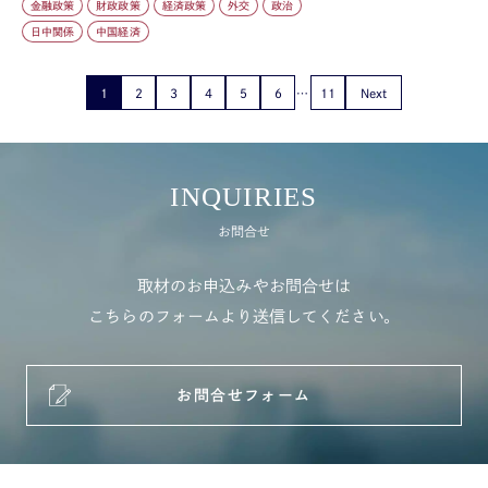
金融政策
財政政策
経済政策
外交
政治
日中関係
中国経済
1
2
3
4
5
6
11
Next
INQUIRIES
お問合せ
取材のお申込みやお問合せは
こちらのフォームより送信してください。
お問合せフォーム