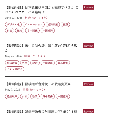
【動画解説】日本企業は中国から撤退すべきか こ
Review
れからのグローバル戦略は
June 23, 2026
柯 隆（か・りゅう）
デジタル化
イノベーション
経済政策
資源
外交
政治
日中関係
中国経済
【動画解説】米中首脳会談、習主席の“策略”失敗
Review
か
May 26, 2026
柯 隆（か・りゅう）
経済政策
外交
政治
中国経済
貿易戦争
アメリカ政治
【動画解説】習政権が台湾統一の戦略変更か
Review
May 7, 2026
柯 隆（か・りゅう）
経済政策
外交
政治
日中関係
中国経済
【動画解説】習近平政権の対日圧力“空振り”？輸
Review