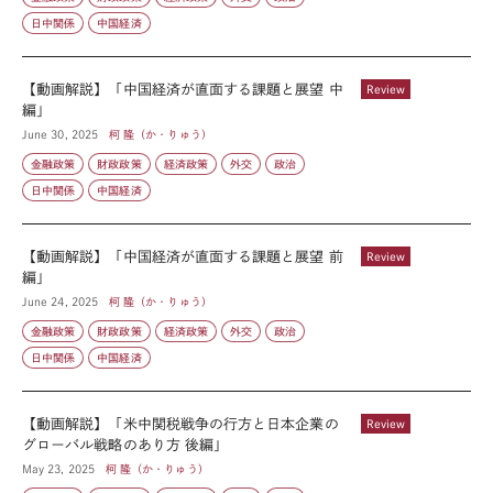
日中関係
中国経済
【動画解説】「中国経済が直面する課題と展望 中
Review
編」
June 30, 2025
柯 隆（か・りゅう）
金融政策
財政政策
経済政策
外交
政治
日中関係
中国経済
【動画解説】「中国経済が直面する課題と展望 前
Review
編」
June 24, 2025
柯 隆（か・りゅう）
金融政策
財政政策
経済政策
外交
政治
日中関係
中国経済
【動画解説】「米中関税戦争の行方と日本企業の
Review
グローバル戦略のあり方 後編」
May 23, 2025
柯 隆（か・りゅう）