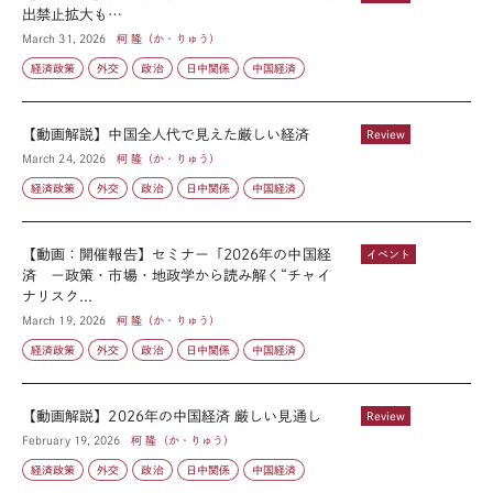
出禁止拡大も…
March 31, 2026
柯 隆（か・りゅう）
経済政策
外交
政治
日中関係
中国経済
【動画解説】中国全人代で見えた厳しい経済
Review
March 24, 2026
柯 隆（か・りゅう）
経済政策
外交
政治
日中関係
中国経済
【動画：開催報告】セミナー「2026年の中国経
イベント
済 ー政策・市場・地政学から読み解く“チャイ
ナリスク...
March 19, 2026
柯 隆（か・りゅう）
経済政策
外交
政治
日中関係
中国経済
【動画解説】2026年の中国経済 厳しい見通し
Review
February 19, 2026
柯 隆（か・りゅう）
経済政策
外交
政治
日中関係
中国経済