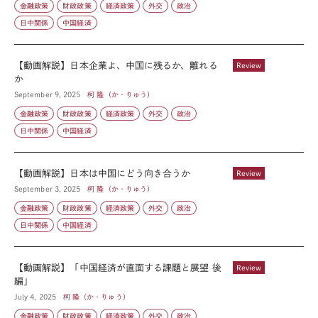
金融政策
財政政策
経済政策
外交
政治
日中関係
中国経済
【動画解説】日本企業よ、中国に残るか、離れる
Review
か
September 9, 2025
柯 隆（か・りゅう）
金融政策
財政政策
経済政策
外交
政治
日中関係
中国経済
【動画解説】日本は中国にどう向き合うか
Review
September 3, 2025
柯 隆（か・りゅう）
金融政策
財政政策
経済政策
外交
政治
日中関係
中国経済
【動画解説】「中国経済が直面する課題と展望 後
Review
編」
July 4, 2025
柯 隆（か・りゅう）
金融政策
財政政策
経済政策
外交
政治