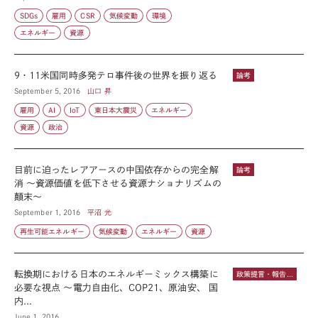
SDGs
雇用
CSR
気候変動
環境
エネルギー
資源
9・11米国同時多発テロ事件後の世界を振り返る
論考
September 5, 2016
山口 昇
雇用
AI
IoT
東日本大震災
エネルギー
資源
政治
目前に迫ったレアアースの中国依存からの完全解
論考
消 ～資源価値を低下させる資源ナショナリズムの
顛末～
September 1, 2016
平沼 光
再生可能エネルギー
気候変動
エネルギー
資源
転換期における日本のエネルギーミックス構築に
政策提言・報告書
必要な視点 ～電力自由化、COP21、原油安、 国
内...
June 1, 2016