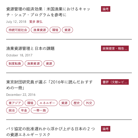
資源管理の経済効果：米国漁業におけるキャッ
論考
チ・シェア・プログラムを参考に
July 12, 2018
寳多 康弘
持続可能社会
漁業資源
環境
資源
漁業資源管理と日本の課題
政策提言・報告書
October 18, 2017
制度転換
漁業資源
資源
東京財団研究員が選ぶ「2016年に読んだおすす
書評（文献レビュー）
めの一冊」
December 22, 2016
東アジア
環境
エネルギー
資源
歴史
外交
政治
年金
一帯一路
パリ協定の批准遅れから浮かび上がる日本の２つ
論考
の資源エネルギーリスク