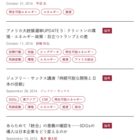
October 31, 2016
平沼 光
再生可能エネルギー
エネルギー
資源
アメリカ大統領選挙UPDATE 5：クリントンの環
論考
境・エネルギー政策：目立つトランプとの差
October 11, 2016
前嶋 和弘
投票行動
世論
ビッグデータ
再生可能エネルギー
気候変動
環境
エネルギー
資源
アメリカ政治
ジェフリー・サックス講演「持続可能な開発と日
論考
本の役割」
September 28, 2016
ジェフリー サックス
SDGs
東アジア
CSR
再生可能エネルギー
気候変動
環境
エネルギー
資源
政治
あらためて「統合」の意義の確認を――SDGsの
論考
導入は日本企業をどう変えるのか
September 14, 2016
亀井 善太郎