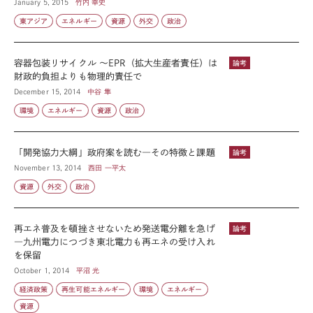
January 5, 2015
竹内 幸史
東アジア
エネルギー
資源
外交
政治
容器包装リサイクル ～EPR（拡大生産者責任）は
論考
財政的負担よりも物理的責任で
December 15, 2014
中谷 隼
環境
エネルギー
資源
政治
「開発協力大綱」政府案を読む―その特徴と課題
論考
November 13, 2014
西田 一平太
資源
外交
政治
再エネ普及を頓挫させないため発送電分離を急げ
論考
―九州電力につづき東北電力も再エネの受け入れ
を保留
October 1, 2014
平沼 光
経済政策
再生可能エネルギー
環境
エネルギー
資源