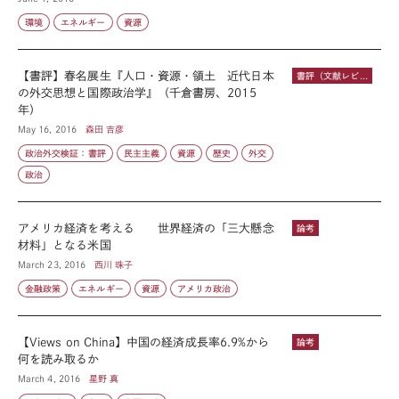
環境
エネルギー
資源
【書評】春名展生『人口・資源・領土 近代日本
書評（文献レビュー）
の外交思想と国際政治学』（千倉書房、2015
年）
May 16, 2016
森田 吉彦
政治外交検証：書評
民主主義
資源
歴史
外交
政治
アメリカ経済を考える 世界経済の「三大懸念
論考
材料」となる米国
March 23, 2016
西川 珠子
金融政策
エネルギー
資源
アメリカ政治
【Views on China】中国の経済成長率6.9%から
論考
何を読み取るか
March 4, 2016
星野 真