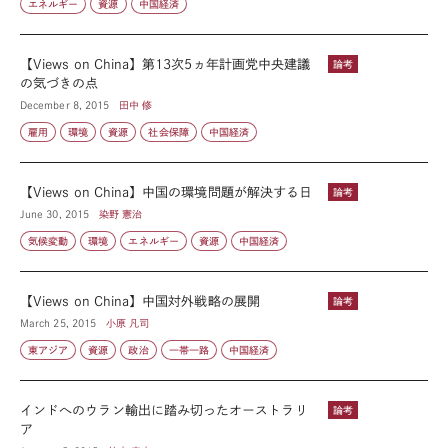
エネルギー
資源
中国経済
【Views on China】第13次5ヵ年計画党中央建議
論考
の気づきの点
December 8, 2015
田中 修
雇用
環境
資源
社会保障
中国経済
【Views on China】中国の環境問題が解決する日
論考
June 30, 2015
染野 憲治
気候変動
環境
エネルギー
資源
中国経済
【Views on China】中国対外戦略の展開
論考
March 25, 2015
小原 凡司
東アジア
資源
政治
一帯一路
中国経済
インドへのウラン輸出に踏み切ったオーストラリ
論考
ア