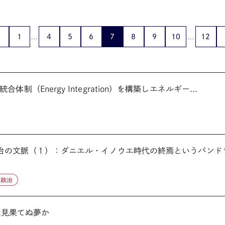
1
4
5
6
7
8
9
10
12
（Energy Integration）を構築しエネルギー...
政治の文脈（１）：ダニエル・イノウエ時代の終焉というパンドラの
カ政治
市化は見果てぬ夢か