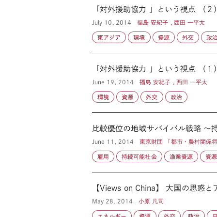
「対外援助協力 」という視点 （
July 10, 2014
福島 安紀子 , 西田 一平太
東アジア
環境
資源
外交
政
「対外援助協力 」という視点 （
June 19, 2014
福島 安紀子 , 西田 一平太
環境
資源
外交
政治
比較優位の地域サバイバル戦略 ～
June 11, 2014
東京財団 「都市・農村関係
雇用
持続可能社会
漁業資源
資
【Views on China】 大国の思
May 28, 2014
小原 凡司
エネルギー
資源
外交
政治