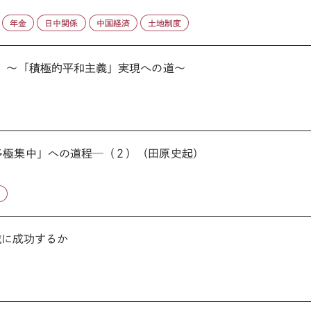
年金
日中関係
中国経済
土地制度
３）～「積極的平和主義」実現への道～
多極集中」への道程─（２）（田原史起）
済
敗撲滅に成功するか