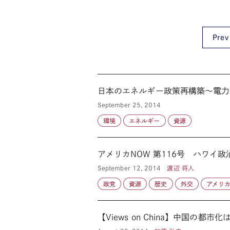
Prev
日本のエネルギー政策再構築～電力統合体制
September 25, 2014
環境
エネルギー
資源
アメリカNOW 第116号 ハワイ
September 12, 2014
渡辺 将人
政党
資源
歴史
外交
アメリ
【Views on China】中国の都