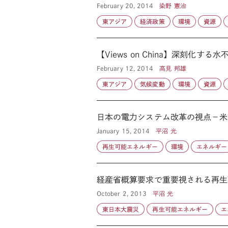
February 20, 2014
染野 憲治
東アジア
経済政策
環境
資源
【Views on China】深刻化する水
February 12, 2014
高見 邦雄
東アジア
気候変動
環境
資源
日本の電力システム改革の視点－米
January 15, 2014
平沼 光
再生可能エネルギー
環境
エネルギー
経産省概算要求で重要視される再生
October 2, 2013
平沼 光
東日本大震災
再生可能エネルギー
エ