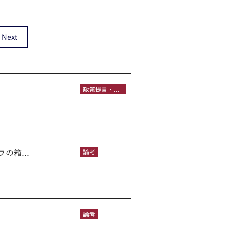
Next
政策提言・報告書
箱...
論考
論考