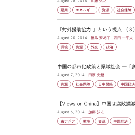
August 28, 2014
加藤 弘之
雇用
エネルギー
資源
社会保障
「対外援助協力 」という視点 （
August 20, 2014
福島 安紀子 , 西田 一平太
環境
資源
外交
政治
中国の都市化政策と県域社会 ─「
August 7, 2014
田原 史起
資源
社会保障
日中関係
中国経
【Views on China】中国は腐
August 6, 2014
加藤 弘之
東アジア
環境
資源
中国経済