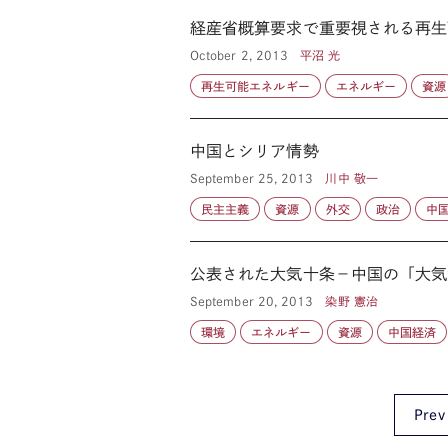
経産省概算要求で重要視される再生可
October 2, 2013
平沼 光
再生可能エネルギー
エネルギー
資源
中国とシリア情勢
September 25, 2013
川中 敬一
民主主義
資源
外交
政治
中
公表された大気十条－中国の「大気
September 20, 2013
染野 憲治
環境
エネルギー
資源
中国経済
Prev