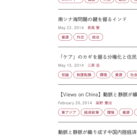
南シナ海問題の鍵を握るインド
May 22, 2014
長尾 賢
資源
外交
政治
「ケア」のカギを握る分権化と住民
May 15, 2014
三原 岳
世論
制度転換
環境
資源
社
【Views on China】動脈と
February 20, 2014
染野 憲治
東アジア
経済政策
環境
資源
動脈と静脈が織り成す中国内陸経済