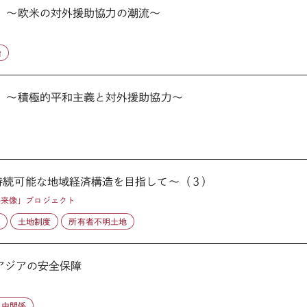
２）～欧米の対外援助協力の潮流～
治
１）～積極的平和主義と対外援助協力～
持続可能な地域経済構造を目指して～（３）
将来像」プロジェクト
源
土地制度
所有者不明土地
惑とアジアの安全保障
日中関係