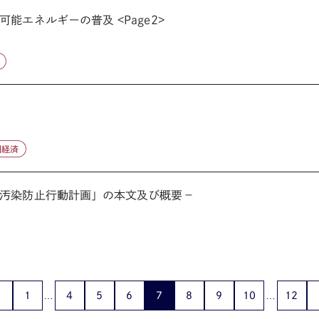
能エネルギーの普及 <Page2>
国経済
汚染防止行動計画」の本文及び概要－
1
4
5
6
7
8
9
10
12