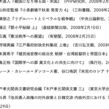
青木直人『敵国になり得る国・米国』（PHP研究所、2008年2月
秋山和宏監修『小泉劇場千秋楽 発言力 4』（三和書籍、2008年
石津朋之『リデルハートとリベラルな戦争観』（中央公論新社、20
伊藤正『鄧小平秘録 上』（産経新聞出版、2008年2月10日）
大石眞『憲法秩序への展望』（有斐閣、2008年2月25日）
大野瑞男編『江戸幕府財政史料集成 上巻』（吉川弘文館、2008
岡本真希子『植民地官僚の政治史 朝鮮・台湾総督府と帝国日本』（
鹿島正裕『国際学への扉 異文化との共生に向けて』（風行社、20
エレーヌ・カレール＝ダンコース著、谷口侑訳『未完のロシア 十
木戸孝允関係文書研究会編『木戸孝允関係文書 三』（東京大学出版
金斗昇『池田勇人政権の対外政策と日韓交渉 内政外交における「
29日）