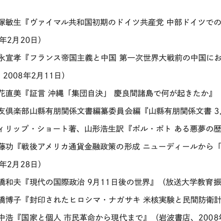
篠塚敏生『ヴァイマル共和国初期のドイツ共産党 中部ドイツでの
8年2月20日）
篠永宣孝『フランス帝国主義と中国 第一次世界大戦前の中国に
2008年2月11日）
謝花直美『証言 沖縄「集団自決」 慶良間諸島で何が起きたか』（
尚友倶楽部山縣有朋関係文書編纂委員会編『山縣有朋関係文書 3』
フィリップ・ショート著、山形浩生訳『ポル・ポト ある悪夢の歴史
須藤功『戦後アメリカ通貨金融政策の形成 ニューディールから
8年2月28日）
高橋和夫『現代の国際政治 9月11日後の世界』（放送大学教育振
高橋博子『封印されたヒロシマ・ナガサキ 米核実験と民間防衛計画
田中浩『国家と個人 市民革命から現代まで』（岩波書店、2008