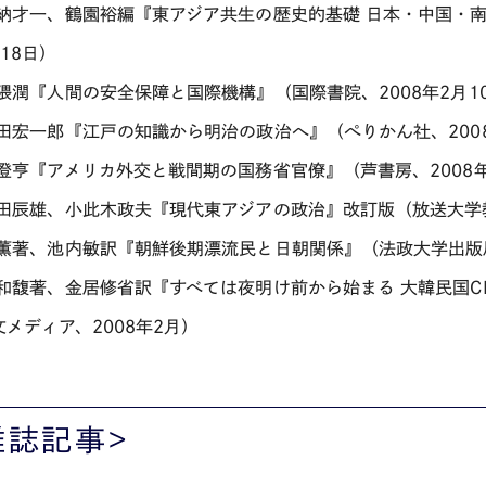
弁納才一、鶴園裕編『東アジア共生の歴史的基礎 日本・中国・南
18日）
松隈潤『人間の安全保障と国際機構』（国際書院、2008年2月1
松田宏一郎『江戸の知識から明治の政治へ』（ぺりかん社、2008
山澄亨『アメリカ外交と戦間期の国務省官僚』（芦書房、2008年
山田辰雄、小此木政夫『現代東アジアの政治』改訂版（放送大学教
李薫著、池内敏訳『朝鮮後期漂流民と日朝関係』（法政大学出版局
李和馥著、金居修省訳『すべては夜明け前から始まる 大韓民国C
文メディア、2008年2月）
雑誌記事>