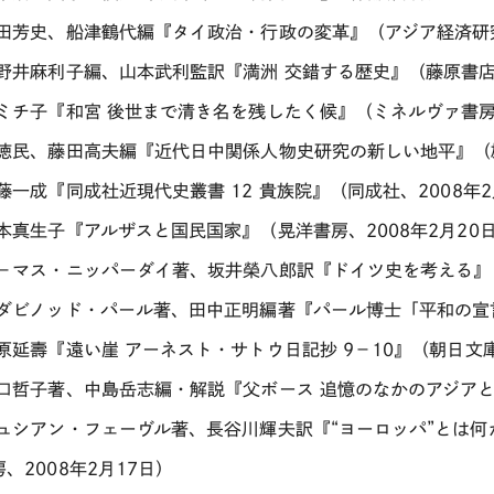
玉田芳史、船津鶴代編『タイ政治・行政の変革』（アジア経済研究
玉野井麻利子編、山本武利監訳『満洲 交錯する歴史』（藤原書店、
辻ミチ子『和宮 後世まで清き名を残したく候』（ミネルヴァ書房、
陶徳民、藤田高夫編『近代日中関係人物史研究の新しい地平』（雄
藤一成『同成社近現代史叢書 12 貴族院』（同成社、2008年2
中本真生子『アルザスと国民国家』（晃洋書房、2008年2月20
ト－マス・ニッパーダイ著、坂井榮八郎訳『ドイツ史を考える』（
ラダビノッド・パール著、田中正明編著『パール博士「平和の宣言
萩原延壽『遠い崖 アーネスト・サトウ日記抄 9－10』（朝日文庫
樋口哲子著、中島岳志編・解説『父ボース 追憶のなかのアジアと
リュシアン・フェーヴル著、長谷川輝夫訳『“ヨーロッパ”とは何
、2008年2月17日）