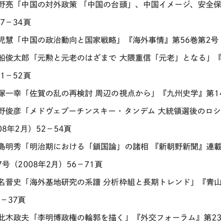
浅野亮「中国の対外政策 「中国の台頭」、中国イメージ、安全保障
7－34頁
天児慧「中国の政治動向と国家戦略」『海外事情』第56巻第2号（2
荒船俊太郎「元勲と元老のはざまで 大隈重信「元老」となる」『
1－52頁
飯塚一幸「佐賀の乱の再検討 周辺の視点から」『九州史学』第149
上野俊彦「メドヴェプーチンスキー・タンデム 大統領選後のロシ
08年2月）52－54頁
大島明秀「明治期における「鎖国論」の諸相 『新朝野新聞』連
7号（2008年2月）56－71頁
川名晋史「海外基地研究の系譜 分析枠組と長期トレンド」『青山
－37頁
小此木政夫「李明博政権の輪郭を描く」『外交フォーラム』第236号