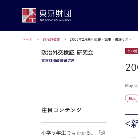
ホーム
政治外交史
2008年2月新刊図書・記事・書評リスト
その他
政治外交検証 研究会
東京財団政策研究所
2
May 8
政治
注目コンテンツ
<
小学５年生でもわかる。「消