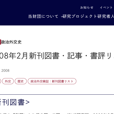
による社会構造転換
お知らせ
イベント
当財団について
研究プロジェクト
研究者
政治外交史
008年2月新刊図書・記事・書評
, 2008
外交
歴史
政治外交検証：新刊図書リスト
新刊図書>