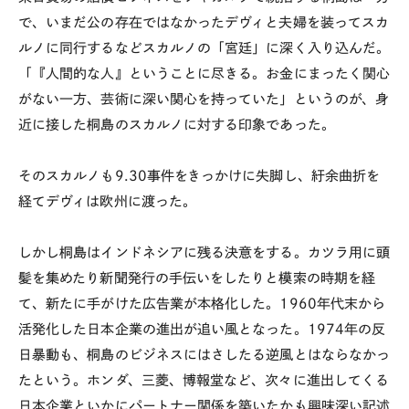
で、いまだ公の存在ではなかったデヴィと夫婦を装ってスカ
ルノに同行するなどスカルノの「宮廷」に深く入り込んだ。
「『人間的な人』ということに尽きる。お金にまったく関心
がない一方、芸術に深い関心を持っていた」というのが、身
近に接した桐島のスカルノに対する印象であった。
そのスカルノも9.30事件をきっかけに失脚し、紆余曲折を
経てデヴィは欧州に渡った。
しかし桐島はインドネシアに残る決意をする。カツラ用に頭
髪を集めたり新聞発行の手伝いをしたりと模索の時期を経
て、新たに手がけた広告業が本格化した。1960年代末から
活発化した日本企業の進出が追い風となった。1974年の反
日暴動も、桐島のビジネスにはさしたる逆風とはならなかっ
たという。ホンダ、三菱、博報堂など、次々に進出してくる
日本企業といかにパートナー関係を築いたかも興味深い記述