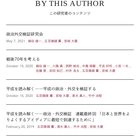
BY THIS AUTHOR
この研究者のコンテンツ
政治外交検証研究会
May 7, 2021
細谷 雄一 , 五百旗頭 薫 , 宮城 大蔵
戦後70年を考える
October 15, 2020
細谷 雄一 , 川島 真 , 西野 純也 , 中島 琢磨 , 平良 好利 , 小宮 一夫 ,
佐藤 晋 , 武田 知己 , 村井 良太 , 五百旗頭 薫 , 宮城 大蔵
平成を読み解く――平成の政治・外交を検証する
October 15, 2020
五百旗頭 薫 , 宮城 大蔵 , 清水 真人 , 竹中 治堅
平成を読み解く――政治・外交検証 連載最終回 「日本と世界をよ
りよくするアイディアに最短で到達するために」
February 20, 2019
五百旗頭 薫 , 清水 真人 , 竹中 治堅 , 宮城 大蔵