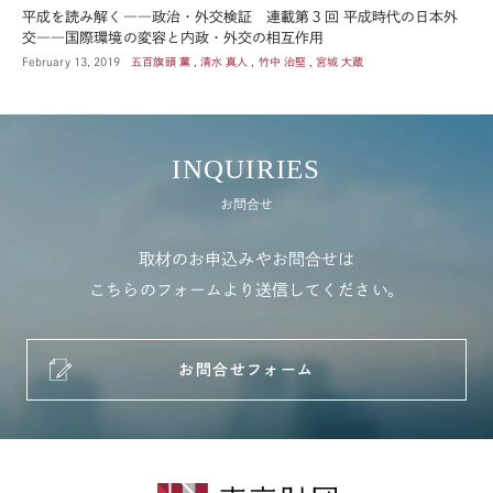
平成を読み解く――政治・外交検証 連載第３回 平成時代の日本外
交――国際環境の変容と内政・外交の相互作用
February 13, 2019
五百旗頭 薫 , 清水 真人 , 竹中 治堅 , 宮城 大蔵
INQUIRIES
お問合せ
取材のお申込みやお問合せは
こちらのフォームより送信してください。
お問合せフォーム