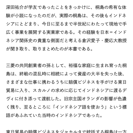
深田祐介が学友であったことをきっかけに、桐島の希有な体
験が小説になったのだが、実際の桐島は、その後もインドネ
シアにとどまり、今日に至るまで半世紀にわたって現地で手
広く事業を展開する実業家である。その経験を日本＝インド
ネシア関係史の貴重な側面だと考える倉沢愛子・慶応大教授
が聞き取り、取りまとめたのが本書である。
三菱の共同創業者の孫として、裕福な家庭に生まれ育った桐
島は、終戦の混乱時に相続によって資産の大半を失った後、
さまざまな仕事に携わるうちに賠償ビジネスを手がける東日
貿易に入り、スカルノの求めに応じてインドネシアに渡るデ
ヴィに付き添って渡航した。旧宗主国オランダの影響が色濃
く残り、至るところに「インドネシア語を使おう」という標
語があふれていた当時のインドネシアであった。
東日貿易の賠償ビジネスをジャカルタで統括する桐島は一方