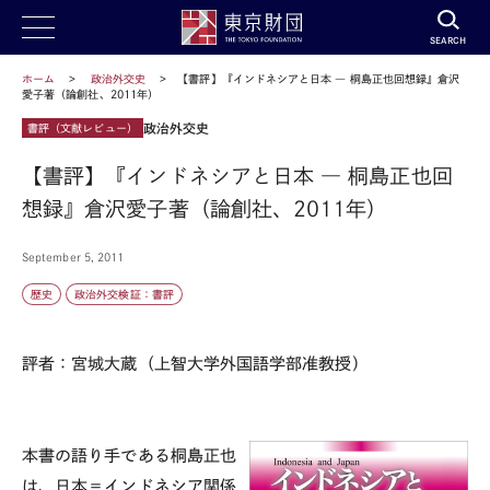
SEARCH
ホーム
政治外交史
【書評】『インドネシアと日本 ― 桐島正也回想録』倉沢
愛子著（論創社、2011年）
政治外交史
書評（文献レビュー）
【書評】『インドネシアと日本 ― 桐島正也回
想録』倉沢愛子著（論創社、2011年）
September 5, 2011
歴史
政治外交検証：書評
評者：宮城大蔵（上智大学外国語学部准教授）
本書の語り手である桐島正也
は、日本＝インドネシア関係