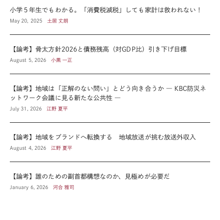
小学５年生でもわかる。「消費税減税」しても家計は救われない！
May 20, 2025
土居 丈朗
【論考】骨太方針2026と債務残高（対GDP比）引き下げ目標
August 5, 2026
小黒 一正
【論考】地域は「正解のない問い」とどう向き合うか ― KBC防災ネ
ットワーク会議に見る新たな公共性 ―
July 31, 2026
江野 夏平
【論考】地域をブランドへ転換する 地域放送が挑む放送外収入
August 4, 2026
江野 夏平
【論考】誰のための副首都構想なのか、見極めが必要だ
January 6, 2026
河合 雅司