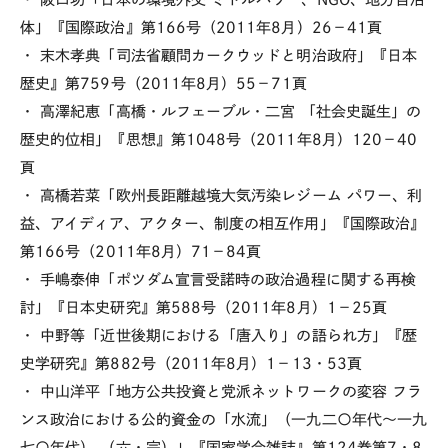
体」『国際政治』第166号（2011年8月）26－41頁
・ 末木孝典「司法省顧問カークウッドと明治政府」『日本
歴史』第759号（2011年8月）55－71頁
・ 高澤紀恵「高橋・ルフェーブル・二宮 「社会史誕生」の
歴史的位相」『思想』第1048号（2011年8月）120－40
頁
・ 高橋若菜「欧州長距離越境大気汚染レジーム パワー、利
益、アイディア、アクター、制度の相互作用」『国際政治』
第166号（2011年8月）71－84頁
・ 手嶋泰伸「ポツダム宣言受諾時の政治過程に関する再検
討」『日本史研究』第588号（2011年8月）1－25頁
・ 中野等「近世後期における「唐入り」の語られ方」『歴
史学研究』第882号（2011年8月）1－13・53頁
・ 中山洋平「地方公共投資と党派ネットワークの変容 フラ
ンス政治における公的資金の「水流」（一九二〇年代～一九
七〇年代） （六・完）」『国家学会雑誌』第124巻第7・8