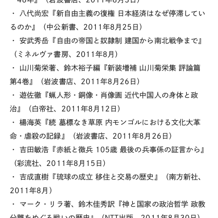
・ 八代尚宏『新自由主義の復権 日本経済はなぜ停滞してい
るのか』（中公新書、2011年8月25日）
・ 安武秀岳『自由の帝国と奴隷制 建国から南北戦争まで』
（ミネルヴァ書房、2011年8月）
・ 山川菊栄著、鈴木裕子編『新装増補 山川菊栄集 評論篇
第4巻』（岩波書店、2011年8月26日）
・ 遊佐徹『蝋人形・銅像・肖像画 近代中国人の身体と政
治』（白帝社、2011年8月12日）
・ 楊海英『続 墓標なき草原 内モンゴルにおける文化大革
命・虐殺の記録』（岩波書店、2011年8月26日）
・ 吉田敏浩『赤紙と徴兵 105歳 最後の兵事係の証言から』
（彩流社、2011年8月15日）
・ 吉成直樹『琉球の成立 移住と交易の歴史』（南方新社、
2011年8月）
・ マーク・リラ著、鈴木佳秀訳『神と国家の政治哲学 政教
分離をめぐる戦いの歴史』（NTT出版、2011年8月30日）