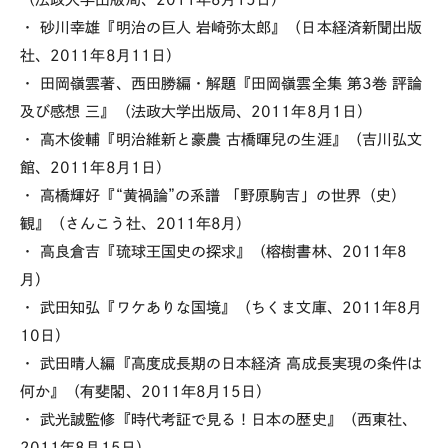
・ 砂川幸雄『明治の巨人 岩崎弥太郎』（日本経済新聞出版
社、2011年8月11日）
・ 田岡嶺雲著、西田勝編・解題『田岡嶺雲全集 第3巻 評論
及び感想 三』（法政大学出版局、2011年8月1日）
・ 高木俊輔『明治維新と豪農 古橋暉兒の生涯』（吉川弘文
館、2011年8月1日）
・ 高橋輝好『“黄禍論”の系譜 「野原駒吉」の世界（史）
観』（さんこう社、2011年8月）
・ 高良倉吉『琉球王国史の探求』（榕樹書林、2011年8
月）
・ 武田知弘『ワケありな国境』（ちくま文庫、2011年8月
10日）
・ 武田晴人編『高度成長期の日本経済 高成長実現の条件は
何か』（有斐閣、2011年8月15日）
・ 武光誠監修『時代考証で見る！日本の歴史』（西東社、
2011年8月15日）