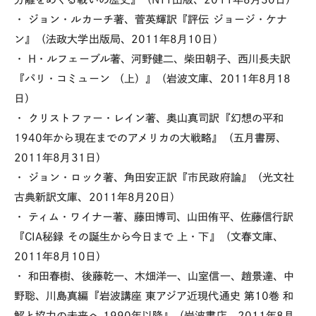
・ ジョン・ルカーチ著、菅英輝訳『評伝 ジョージ・ケナ
ン』（法政大学出版局、2011年8月10日）
・ H・ルフェーブル著、河野健二、柴田朝子、西川長夫訳
『パリ・コミューン （上）』（岩波文庫、2011年8月18
日）
・ クリストファー・レイン著、奥山真司訳『幻想の平和
1940年から現在までのアメリカの大戦略』（五月書房、
2011年8月31日）
・ ジョン・ロック著、角田安正訳『市民政府論』（光文社
古典新訳文庫、2011年8月20日）
・ ティム・ワイナー著、藤田博司、山田侑平、佐藤信行訳
『CIA秘録 その誕生から今日まで 上・下』（文春文庫、
2011年8月10日）
・ 和田春樹、後藤乾一、木畑洋一、山室信一、趙景達、中
野聡、川島真編『岩波講座 東アジア近現代通史 第10巻 和
解と協力の未来へ 1990年以降』（岩波書店、2011年8月