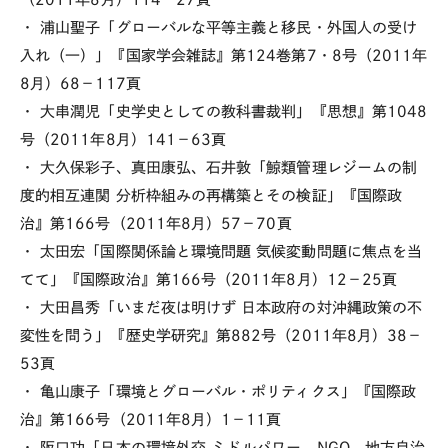
・ 浦山聖子「グローバルな平等主義と移民・外国人の受け
入れ（一）」『国家学会雑誌』第124巻第7・8号（2011年
8月）68－117頁
・ 大串潤児「史学史としての教科書裁判」『思想』第1048
号（2011年8月）141－63頁
・ 大久保彩子、真田康弘、石井敦「鯨類管理レジームの制
度的相互連関 分析枠組みの再構築とその検証」『国際政
治』第166号（2011年8月）57－70頁
・ 太田宏「国際関係論と環境問題 気候変動問題に焦点を当
てて」『国際政治』第166号（2011年8月）12－25頁
・ 大田昌秀「いまだ夜は明けず 日本政府の対沖縄政策の不
変性を問う」『歴史学研究』第882号（2011年8月）38－
53頁
・ 亀山康子「環境とグローバル・ポリティクス」『国際政
治』第166号（2011年8月）1－11頁
・ 阪口功「日本の環境外交 ミドルパワー、NGO、地方自治