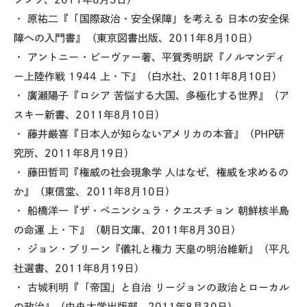
・ 原祐二『「国際政治・安全保障」を考える 日本の安全保
障への入門書』（東京図書出版、2011年8月10日）
・ アントニー・ビーヴァー著、平賀秀明訳『ノルマンディ
ー上陸作戦 1944 上・下』（白水社、2011年8月10日）
・ 廣瀬陽子『ロシア 苦悩する大国、多極化する世界』（ア
スキー新書、2011年8月10日）
・ 藤井厳喜『日本人が知らないアメリカの本音』（PHP研
究所、2011年8月19日）
・ 藤田哲司『権威の社会現象学 人はなぜ、権威を求めるの
か』（東信堂、2011年8月10日）
・ 船橋洋一『ザ・ペニンシュラ・クエスチョン 朝鮮核半島
の命運 上・下』（朝日文庫、2011年8月30日）
・ ジョン・ブリーン『儀礼と権力 天皇の明治維新』（平凡
社選書、2011年8月19日）
・ 古城利明『「帝国」と自治 リージョンの政治とローカル
の政治』（中央大学出版部、2011年8月30日）