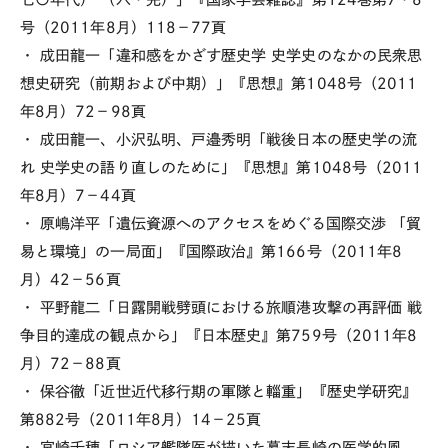
号（2011年8月）118－77頁
・ 成田龍一「違和感をかざす歴史学 史学史のなかの民衆思
想史研究（前期および中期）」『思想』第1048号（2011
年8月）72－98頁
・ 成田龍一、小沢弘明、戸邉秀明「戦後日本の歴史学の流
れ 史学史の語り直しのために」『思想』第1048号（2011
年8月）7－44頁
・ 原嶋洋平「遺伝資源へのアクセスをめぐる国際交渉 「貿
易と環境」の一局面」『国際政治』第166号（2011年8
月）42－56頁
・ 平野龍二「日露開戦劈頭における旅順港攻撃の再評価 戦
争目的達成の観点から」『日本歴史』第759号（2011年8
月）72－88頁
・ 保谷徹「近世近代移行期の軍隊と輜重」『歴史学研究』
第882号（2011年8月）14－25頁
・ 宮崎千穂「ロシア艦隊医が描いた幕末長崎の医学的風