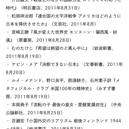
時代』（明石書店、2011年8月31日）
・ 松岡祥治郎『連合国の太平洋戦争 アメリカはどのように
日本を降伏させたか』（文芸社、2011年8月）
・ 宮崎正勝『風が変えた世界史 モンスーン・偏西風・砂
漠』（原書房、2011年8月28日）
・ むのたけじ『希望は絶望のど真ん中に』（岩波新書、
2011年8月19日）
・ ケビン・メア『決断できない日本』（文春新書、2011年
8月20日）
・ ルイ・メナンド、野口良平、那須耕介、石井素子訳『メ
タフィジカル・クラブ 米国100年の精神史』（みすず書
房、2011年8月19日）
・ 本岡典子『流転の子 最後の皇女・愛親覚羅嫮生』（中央
公論新社、2011年8月25日）
・ 百瀬宏『小国外交のリアリズム 戦後フィンランド 1944
－48年』（岩波書店、2011年8月3日）