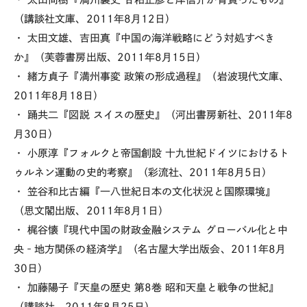
（講談社文庫、2011年8月12日）
・ 太田文雄、吉田真『中国の海洋戦略にどう対処すべき
か』（芙蓉書房出版、2011年8月15日）
・ 緒方貞子『満州事変 政策の形成過程』（岩波現代文庫、
2011年8月18日）
・ 踊共二『図説 スイスの歴史』（河出書房新社、2011年8
月30日）
・ 小原淳『フォルクと帝国創設 十九世紀ドイツにおけるト
ゥルネン運動の史的考察』（彩流社、2011年8月5日）
・ 笠谷和比古編『一八世紀日本の文化状況と国際環境』
（思文閣出版、2011年8月1日）
・ 梶谷懐『現代中国の財政金融システム グローバル化と中
央‐地方関係の経済学』（名古屋大学出版会、2011年8月
30日）
・ 加藤陽子『天皇の歴史 第8巻 昭和天皇と戦争の世紀』
（講談社、2011年8月25日）