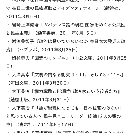
で 在日二世の民族運動とアイデンティティー』（新幹社、
2011年8月5日）
・ 岩崎正洋編著『ガバナンス論の現在 国家をめぐる公共性
と民主主義』（勁草書房、2011年8月15日）
・ 岩渕美智子『政治は動いていないのか 東日本大震災と政
治』（パブラボ、2011年8月25日）
・ 梅棹忠夫『回想のモンゴル』（中公文庫、2011年8月25
日）
・ 大澤真幸『文明の内なる衝突 9・11、そして3・11へ』
（河出文庫、2011年8月20日）
・ 大下英治『権力奪取とPR戦争 政治家という役者たち』
（勉誠出版、2011年8月31日）
・ 大下英治『「誰が総理になっても、日本は変わらない」
と思っている人へ 民主党ニューリーダー候補12人の頭の
中』（青志社、2011年8月17日）
・ 太田尚樹『満州裏史 甘粕正彦と岸信介が背負ったもの』