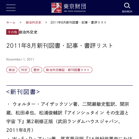
SEARCH
ホーム
政治外交史
2011年8月新刊図書・記事・書評リスト
政治外交史
その他
2011年8月新刊図書・記事・書評リスト
November 1, 2011
政治
外交
歴史
政治外交検証：新刊図書リスト
<新刊図書>
・ ウォルター・アイザックソン著、二間瀬敏史監訳、関宗
蔵、松田卓也、松浦俊輔訳『アインシュタイン その生涯と
宇宙 下』第2刷修正版（武田ランダムハウスジャパン、
2011年8月）
・ W・E・D・アレン著、尾高晋己訳『16世紀世界史におけ