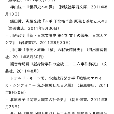
・ 樺山紘一『世界史への扉』（講談社学術文庫、2011年8
月10日）
・ 鎌田慧、斉藤光政『ルポ 下北核半島 原発と基地と人々』
（岩波書店、2011年8月30日）
・ 川西政明『新・日本文壇史 第6巻 文士の戦争、日本とア
ジア』（岩波書店、2011年8月30日）
・ 川村湊『原発と原爆 「核」の戦後精神史』（河出書房新
社、2011年8月30日）
・ 観音寺明耕『挺身隊事件の全貌 二・二六事件前夜』（文
芸社、2011年8月）
・ ドナルド・キーン著、小池政行聞き手『戦場のエロイ
カ・シンフォニー 私が体験した日米戦』（藤原書店、2011
年8月30日）
・ 北原糸子『関東大震災の社会史』（朝日選書、2011年8
月25日）
・ 北村稔『現代中国を形成した二大政党 国民党と共産党は