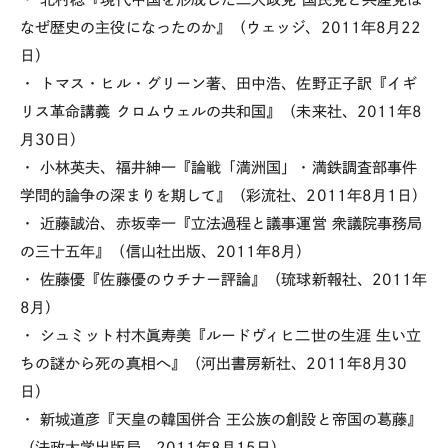
なぜ歴史の主役になったのか』（ウェッジ、2011年8月22
日）
・ トマス・ヒル・グリーン著、田中浩、佐野正子訳『イギ
リス革命講義 クロムウェルの共和国』（未来社、2011年8
月30日）
・ 小林英夫、福井紳一『論戦「満洲国」・満鉄調査部事件
学問的論争の深まりを期して』（彩流社、2011年8月1日）
・ 近藤誠治、赤坂幸一『立法過程と議事運営 衆議院事務局
の三十五年』（信山社出版、2011年8月）
・ 佐藤優『佐藤優のウチナー評論』（琉球新報社、2011年
8月）
・ シュミット村木眞寿美『ルードヴィヒ二世の生涯 生い立
ちの謎から死の真相へ』（河出書房新社、2011年8月30
日）
・ 新城道彦『天皇の韓国併合 王公族の創設と帝国の葛藤』
（法政大学出版局、2011年8月15日）