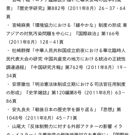
景」『歴史学研究』第882号（2011年8月）26－37・64
頁
・ 宮崎麻美「環境協力における「緩やかな」制度の形成 東
アジアの対気汚染問題を中心に」『国際政治』第166号
（2011年8月）128－41頁
・ 杜崎群傑「中華人民共和国成立前夜における華北臨時人
民代表大会の研究 中国共産党の地方における統治の正統性
調達過程」『中国研究月報』第762号（2011年8月）19－
34頁
・ 安原徹也「明治憲法体制成立期における司法官任用制度
の形成」『史学雑誌』第120編第8号（2011年8月）63－
86頁
・ 安丸良夫「戦後日本の歴史学を振り返る」『思想』第
1048号（2011年8月）45－71頁
・ 山尾大「反体制勢力に対する外部アクターの影響 イラ
ク・イスラーム主義政党の戦後政策対立を事例に」『国際政