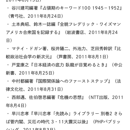
・ 谷川建司編著『占領期のキーワード100 1945－1952』
（青弓社、2011年8月24日）
・ 土本典昭、鈴木一誌編『全貌フレデリック・ワイズマン
アメリカ合衆国を記録する』（岩波書店、2011年8月24
日）
・ マテイ・ドガン著、桜井陽二、外池力、芝田秀幹訳『比
較政治社会学の新次元』（芦書房、2011年8月1日）
・ 戸堂康之『日本経済の底力 臥龍が目覚めるとき』（中公
新書、2011年8月25日）
・ 中村都編著『国際関係論へのファーストステップ』（法
律文化社、2011年8月31日）
・ 西部邁、佐伯啓思編著『危機の思想』（NTT出版、2011
年8月4日）
・ 早川忠孝『早川忠孝「先読み」ライブラリー 別巻2 さら
ば菅内閣、災厄の時代 3・11大震災以後』（PHPパブリッ
シング、2011年8月3日）