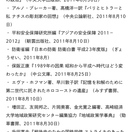
・ アルノ・ブレーカー著、髙橋洋一訳『パリとヒトラーと
私 ナチスの彫刻家の回想』（中央公論新社、2011年8月10
日）
・ 平和安全保障研究所編『アジアの安全保障 2011－
2012』（朝雲出版社、2011年8月10日）
・ 防衛省編『日本の防衛 防衛白書 平成23年度版』（ぎょ
うせい、2011年8月）
・ 保阪正康『1989年の因果 昭和から平成へ時代はどう変
わったか』（中公文庫、2011年8月25日）
・ エヴァ・ホフマン著、早川敦子訳『記憶を和解のために
第二世代に託されたホロコーストの遺産』（みすず書房、
2011年8月10日）
・ 増田正、友岡邦之、片岡美喜、金光寛之編著、高崎経済
大学地域政策研究センター編集協力『地域政策学事典』（勁
草書房、2011年8月30日）
・ 升田嘉夫『戦後史のなかの国鉄労使 ストライキのあった