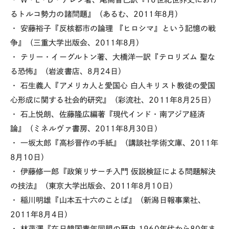
るトルコ勢力の諸問題』（あるむ、2011年8月）
・ 安藤裕子『反核都市の論理 『ヒロシマ』という記憶の戦
争』（三重大学出版会、2011年8月）
・ テリー・イーグルトン著、大橋洋一訳『テロリズム 聖な
る恐怖』（岩波書店、8月24日）
・ 石生義人『アメリカ人と愛国心 白人キリスト教徒の愛国
心形成に関する社会的研究』（彩流社、2011年8月25日）
・ 石上悦朗、佐藤隆広編著『現代インド・南アジア経済
論』（ミネルヴァ書房、2011年8月30日）
・ 一坂太郎『高杉晋作の手紙』（講談社学術文庫、2011年
8月10日）
・ 伊藤修一郎『政策リサーチ入門 仮説検証による問題解決
の技法』（東京大学出版会、2011年8月10日）
・ 稲川明雄『山本五十六のことば』（新潟日報事業社、
2011年8月4日）
・ 林茂澤『在日韓国青年同盟の歴史 1960年代から80年ま