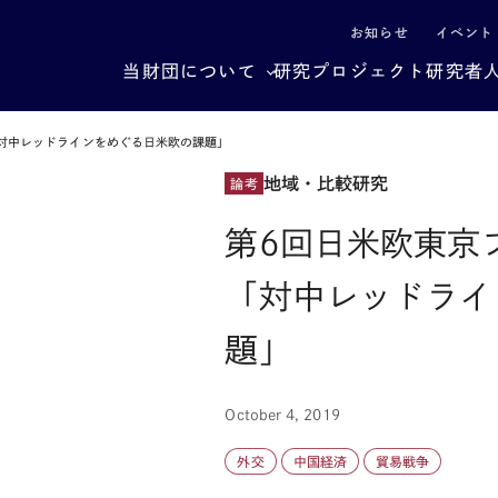
による社会構造転換
お知らせ
イベント
当財団について
研究プロジェクト
研究者
対中レッドラインをめぐる日米欧の課題」
地域・比較研究
論考
第6回日米欧東京
「対中レッドライ
題」
October 4, 2019
外交
中国経済
貿易戦争