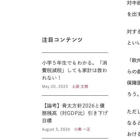
対中
を出
対す
注目コンテンツ
とい
「欧
小学５年生でもわかる。「消
費税減税」しても家計は救わ
らの
れない！
保障
May 20, 2025
土居 丈朗
ろう
【論考】骨太方針2026と債
ただ
務残高（対GDP比）引き下げ
目標
なる
August 5, 2026
小黒 一正
おけ