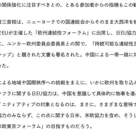
の関係強化に注目すべきとの、とある参加者からの指摘もこの
晋三首相は、ニューヨークでの国連総会からそのまま大西洋を横
でEUが主催した「欧州連結性フォーラム」に出席し、日EU協
に、ユンカー欧州委員会委員長との間で、「持続可能な連結性
シップ」と題された文書も署名された。中国による一帯一路に
った。
による地域や国際秩序への挑戦をまえに、いかに欧州を取り込
ンフラに関する日EU協力は、中国を意識して具体的に物事を
イニティアティブの対象となるのは、まさに、さまざまな意味
協力のみならず、この点に関する日米、米欧協力を含め、そう
米欧東京フォーラム」の目指すものだろう。