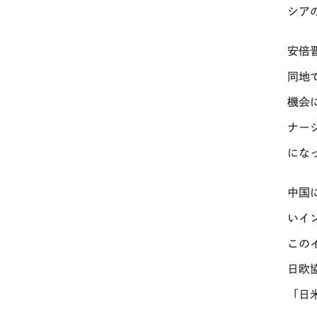
シア
安倍
同地
機会
ナー
にな
中国
いイ
この
日欧
「日