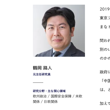
20
東京
まな
問わ
別のい
のか
鶴岡 路人
政府
元主任研究員
「中
は、
研究分野・主な関心領域
欧州政治
国際安全保障
米欧
関係
日欧関係
加え