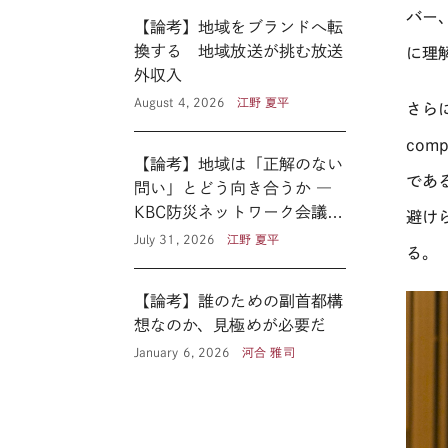
バー
【論考】地域をブランドへ転
換する 地域放送が挑む放送
に理
外収入
August 4, 2026
江野 夏平
さら
co
【論考】地域は「正解のない
であ
問い」とどう向き合うか ―
KBC防災ネットワーク会議に
避け
見る新たな公共性 ―
July 31, 2026
江野 夏平
る。
【論考】誰のための副首都構
想なのか、見極めが必要だ
January 6, 2026
河合 雅司