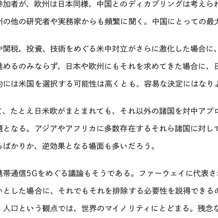
参加者が、欧州は日本同様、中国とのディカプリングは考えら
州の他の研究者や実務家からも頻繁に聞く。中国にとっての最
や関税、投資、技術をめぐる米中対立がさらに激化した場合に
進めるのみならず、日本や欧州にもそれを求めてきた場合に、
的には米国を選択する可能性は高くとも、容易な決定にはなり
て、たとえ日米欧がまとまれても、それ以外の諸国を対中アプ
題となる。アジアやアフリカに多数存在するそれら諸国に対し
るばかりか、逆効果となる場面も多いだろう。
携帯通信5Gをめぐる議論もそうである。ファーウェイに代表
いとした場合に、それでもそれを排除する必要性を説得できる
、人口という観点では、世界のマイノリティにとどまる。残念