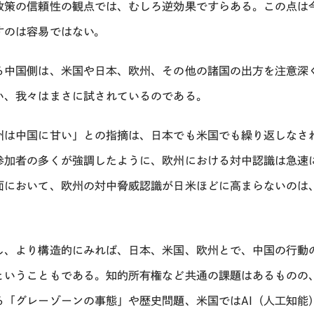
政策の信頼性の観点では、むしろ逆効果ですらある。この点は
すのは容易ではない。
る中国側は、米国や日本、欧州、その他の諸国の出方を注意深く窺
い、我々はまさに試されているのである。
州は中国に甘い」との指摘は、日本でも米国でも繰り返しなさ
参加者の多くが強調したように、欧州における対中認識は急速
面において、欧州の対中脅威認識が日米ほどに高まらないのは
。
し、より構造的にみれば、日本、米国、欧州とで、中国の行動
ということもである。知的所有権など共通の課題はあるものの
る「グレーゾーンの事態」や歴史問題、米国ではAI（人工知能