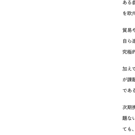
ある
を欧
貿易
自ら
究極
加え
が課
であ
次期
題な
ても