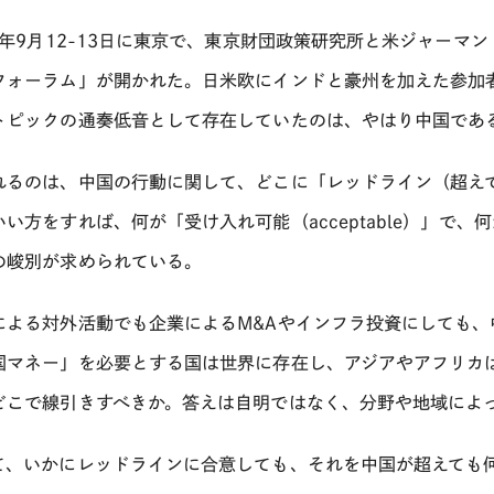
19年9月12-13日に東京で、東京財団政策研究所と米ジャーマ
フォーラム」が開かれた。日米欧にインドと豪州を加えた参加
トピックの通奏低音として存在していたのは、やはり中国であ
れるのは、中国の行動に関して、どこに「レッドライン（超え
い方をすれば、何が「受け入れ可能（acceptable）」で、何が
の峻別が求められている。
による対外活動でも企業によるM&Aやインフラ投資にしても
国マネー」を必要とする国は世界に存在し、アジアやアフリカ
どこで線引きすべきか。答えは自明ではなく、分野や地域によ
て、いかにレッドラインに合意しても、それを中国が超えても