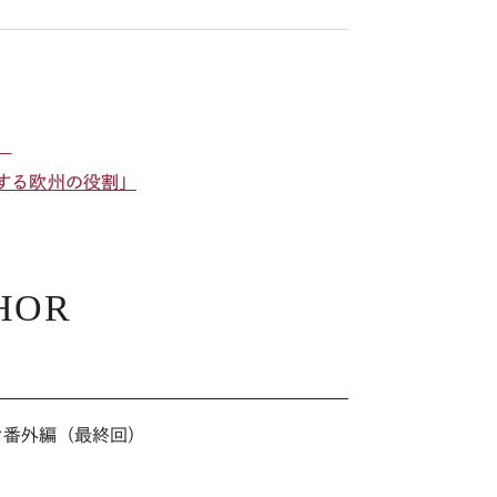
」
する欧州の役割」
HOR
ツ
ウン番外編（最終回）