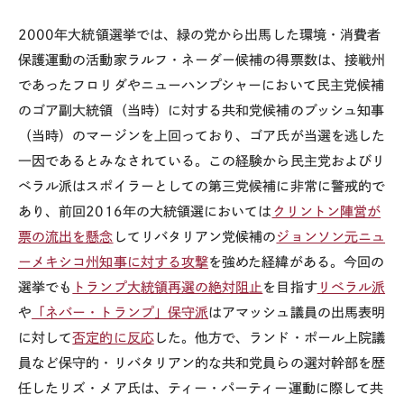
2000
年大統領選挙では、緑の党から出馬した環境・消費者
保護運動の活動家ラルフ・ネーダー候補の得票数は、接戦州
であったフロリダやニューハンプシャーにおいて民主党候補
のゴア副大統領（当時）に対する共和党候補のブッシュ知事
（当時）のマージンを上回っており、ゴア氏が当選を逃した
一因であるとみなされている。この経験から民主党およびリ
ベラル派はスポイラーとしての第三党候補に非常に警戒的で
あり、前回
2016
年の大統領選においては
クリントン陣営が
票の流出を懸念
してリバタリアン党候補の
ジョンソン元ニュ
ーメキシコ州知事に対する攻撃
を強めた経緯がある。今回の
選挙でも
トランプ大統領再選の絶対阻止
を目指す
リベラル派
や
「ネバー・トランプ」保守派
はアマッシュ議員の出馬表明
に対して
否定的に反応
した。他方で、ランド・ポール上院議
員など保守的・リバタリアン的な共和党員らの選対幹部を歴
任したリズ・メア氏は、ティー・パーティー運動に際して共