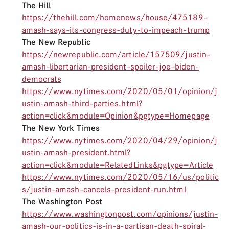
The Hill
https://thehill.com/homenews/house/475189-
amash-says-its-congress-duty-to-impeach-trump
The New Republic
https://newrepublic.com/article/157509/justin-
amash-libertarian-president-spoiler-joe-biden-
democrats
https://www.nytimes.com/2020/05/01/opinion/j
ustin-amash-third-parties.html?
action=click&module=Opinion&pgtype=Homepage
The New York Times
https://www.nytimes.com/2020/04/29/opinion/j
ustin-amash-president.html?
action=click&module=RelatedLinks&pgtype=Article
https://www.nytimes.com/2020/05/16/us/politic
s/justin-amash-cancels-president-run.html
The Washington Post
https://www.washingtonpost.com/opinions/justin-
amash-our-politics-is-in-a-partisan-death-spiral-