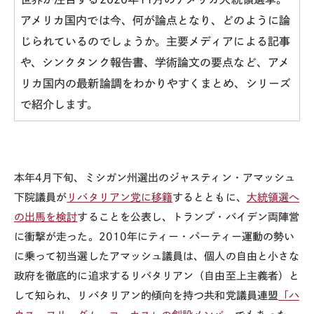
アメリカ国内では今、何が論点となり、どのように論
じられているのでしょうか。主要メディアによる記事
や、シンクタンク報告書、学術論文の要点など、アメ
リカ国内の最新論調をわかりやすくまとめ、シリーズ
で紹介します。
本年
4
月下旬、ミシガン州選出のジャスティン・アマッシュ
下院議員が
リバタリアン党に移籍
するとともに、
大統領選へ
の出馬を検討
することを公表し、トランプ・バイデン両陣営
に衝撃が走った。
2010
年にティー・パーティー運動の勢い
に乗って初当選したアマッシュ議員は、個人の自由と小さな
政府を徹底的に追求するリバタリアン（自由至上主義者）と
して知られ、リバタリアン的傾向を持つ共和党議員連盟
「ハ