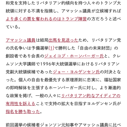
和党を支持したリバタリアン的傾向を持つ人々のトランプ大
統領に対する不満を指摘し、アマッシュ議員が立候補すれば
より多くの票を奪われるのはトランプ陣営
の方だろうと述べ
ている
。
アマッシュ議員
は結局
出馬を見送った
ため、リバタリアン党
の氏名争いは予備選挙
[1]
で勝利した「自由の未来財団」の
創設者であり会長の
ジェイコブ・ホーンバーガー氏
と、クレ
ムソン大学講師で
1996
年大統領選挙におけるリバタリアン
党副大統領候補であった
ジョー・ヨルゲンセン氏
の対決とな
った。個人の自由を最優先する原理原則に忠実に、福祉国家
の即時解体を主張するホーンバーガー氏に対し、より漸進的
な政策を掲げ、一般の人々に
リバタリアン的なアイディアの
有用性を訴える
ことで支持の拡大を目指すヨルゲンセン氏が
指名を勝ち取った
。
前回選挙の候補者ジョンソン元知事やアマッシュ議員に比べ