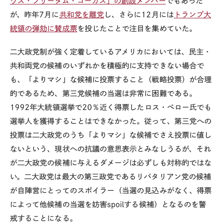
ウス・フリーダム・コーカス」の創設メンバー
でもあった
が、昨年
7
月に
共和党を離党
し、さらに
12
月には
トランプ大
統領の弾劾に賛成票
を投じたことで注目を集めていた。
二大政党制が強く定着しているアメリカにおいては、民主・
共和両党の候補のいずれかを積極的に支持できない場合で
も、「よりマシ」な候補に投票すること（戦略投票）が合理
的であるため、第三党候補の当選は非常に困難である。
1992
年大統領選挙で
20
％近く得票したロス・ペロー氏でも
選挙人を獲得することはできなかった。従って、第三党への
投票は二大政党のうち「よりマシ」な候補でさえ投票に値し
ないという、現状への抗議の意思表示とみなしうるが、それ
が二大政党の候補に与えるダメージは必ずしも対称的ではな
い。二大政党は最大の第三政党であるリバタリアン党の候補
が自陣営にとってのスポイラー（当選の見込みがなく、得票
によって他候補の当選を妨害
spoil
する候補）となるのを警
戒することになる。