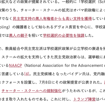
拡大などの政策が提案されている。一般的に「学校選択（School
政策のうち、チャーター・スクールの拡充はオバマ前政権によ
けでなく
民主党支持の黒人有権者からも高い支持を獲得
してい
oling
）の擁護者として知られるデヴォス長官を中心に、学校
説では
黒人の親子
を招いて
学校選択の必要性を強調
した。
で、教員組合や民主党左派は学校選択政策が公立学校の衰退を
・スクールの拡大を支持してきた民主党政治家らは、選挙戦に
ている
NAACP
（National Association for the Advance
に苦慮している
[4]
。民主党候補となったバイデン氏は、党内融
スクフォースを設置し、7月8日にその政策提言が公表された。
、
チャーター・スクールへの規制強化
がうたわれているが、こ
のまま取り入れたものである。これに対し、
トランプ陣営
はバ