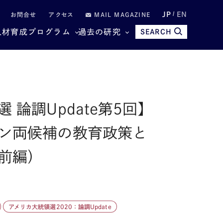
JP
EN
お問合せ
アクセス
MAIL MAGAZINE
人材育成プログラム
過去の研究
SEARCH
 論調Update第5回】
ン両候補の教育政策と
前編）
アメリカ大統領選2020：論調Update