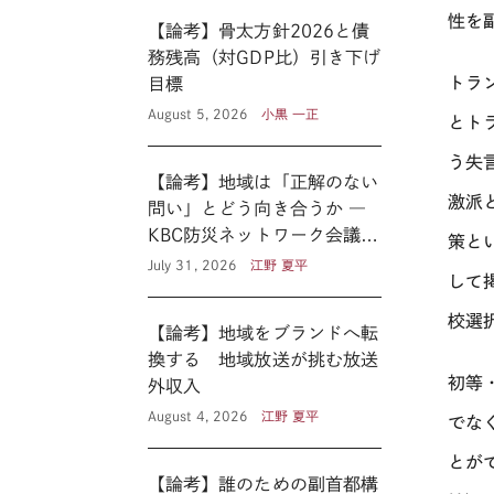
性を
【論考】骨太方針2026と債
務残高（対GDP比）引き下げ
トラ
目標
August 5, 2026
小黒 一正
とトラ
う失
【論考】地域は「正解のない
激派
問い」とどう向き合うか ―
KBC防災ネットワーク会議に
策と
見る新たな公共性 ―
July 31, 2026
江野 夏平
して
校選
【論考】地域をブランドへ転
換する 地域放送が挑む放送
初等
外収入
August 4, 2026
江野 夏平
でな
とが
【論考】誰のための副首都構