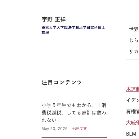
宇野 正祥
東京大学大学院法学政治学研究科博士
世界
課程
じら
リカ
注目コンテンツ
本連
イデ
小学５年生でもわかる。「消
有権
費税減税」しても家計は救わ
れない！
大統
May 20, 2025
土居 丈朗
BLM