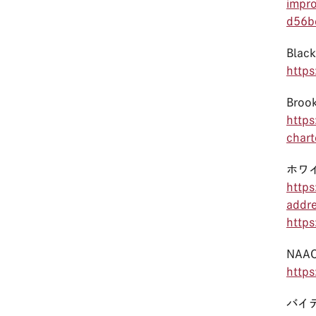
impr
d56b
Black
http
Broo
http
char
ホワ
https
addr
http
NAA
http
バイ