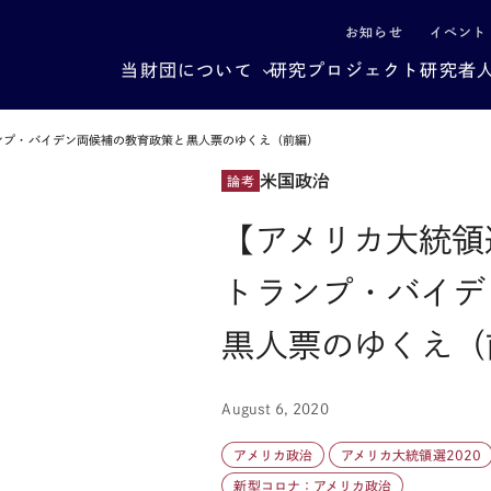
による社会構造転換
お知らせ
イベント
当財団について
研究プロジェクト
研究者
トランプ・バイデン両候補の教育政策と黒人票のゆくえ（前編）
米国政治
論考
【アメリカ大統領選
トランプ・バイデ
黒人票のゆくえ（
August 6, 2020
アメリカ政治
アメリカ大統領選2020
新型コロナ：アメリカ政治