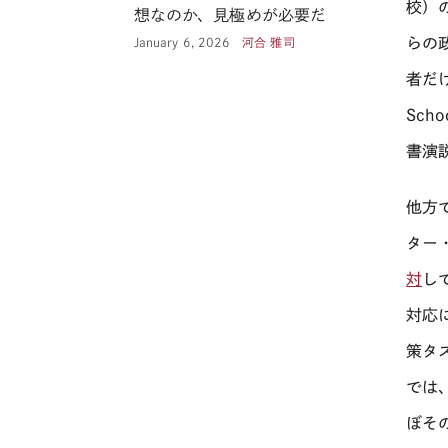
校）の
想なのか、見極めが必要だ
らの
January 6, 2026
河合 雅司
者だ
Scho
書演
他方
ター
対
し
対応
策タ
では
ぼそ