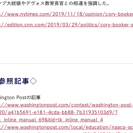
ンプ大統領やデヴォス教育長官との相違を強調した。
s://www.nytimes.com/2019/11/18/opinion/cory-booker-
s://edition.cnn.com/2019/03/29/politics/cory-booker-
参照記事◇
ington Postの記事
s://www.washingtonpost.com/context/washington-post-i
20/a41b5691-e181-4cda-bb88-7b31935103d9/?
k_inline_manual_69&itid=lk_inline_manual_4
s://www.washingtonpost.com/local/education/naacp-sch