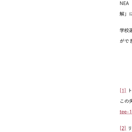
NEA
解」
学校
がで
[1]
ト
この
tee-
[2]
リ