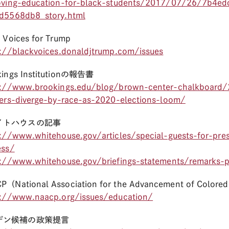
oving-education-for-black-students/2017/07/26/7b4e
d5568db8_story.html
 Voices for Trump
s://blackvoices.donaldjtrump.com/issues
kings Institutionの報告書
s://www.brookings.edu/blog/brown-center-chalkboard
ters-diverge-by-race-as-2020-elections-loom/
イトハウスの記事
://www.whitehouse.gov/articles/special-guests-for-pre
ess/
s://www.whitehouse.gov/briefings-statements/remarks-p
CP
（National Association for the Advancement of Co
s://www.naacp.org/issues/education/
デン候補の政策提言