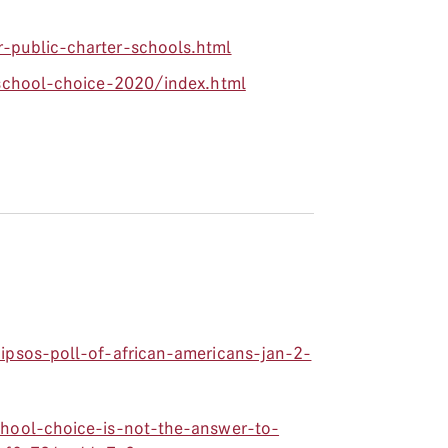
public-charter-schools.html
school-choice-2020/index.html
psos-poll-of-african-americans-jan-2-
ool-choice-is-not-the-answer-to-