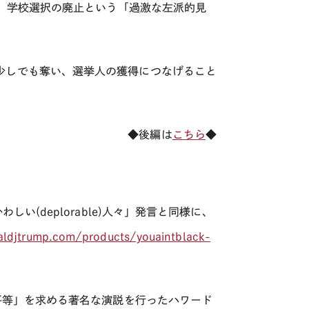
得る見返りに、学校選択の廃止という「過激な左派的見
少しでも奪い、選挙人の獲得につなげること
◆後編は
こちら
◆
かわしい
(deplorable)
人々」発言と同様に、
aldjtrump.com/products/youaintblack-
平等」を求める著名な演説を行ったハワード