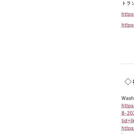
トラ
http
http
◇
Wash
http
8-20
tid=l
http