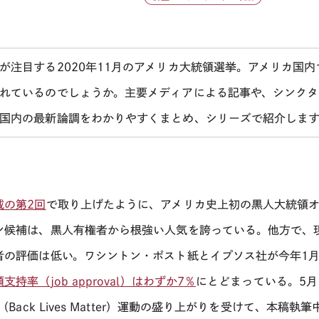
が注目する2020年11月のアメリカ大統領選挙。アメリカ国
れているのでしょうか。主要メディアによる記事や、シンクタ
国内の最新論調をわかりやすくまとめ、シリーズで紹介しま
載の第2回
で取り上げたように、アメリカ史上初の黒人大統領
ン候補は、黒人有権者から根強い人気を誇っている。他方で、
者の評価は低い。ワシントン・ポスト紙とイプソス社が今年1
領支持率（
job approval
）はわずか
7
％
にとどまっている。5
 （Back Lives Matter）運動の盛り上がりを受けて、本