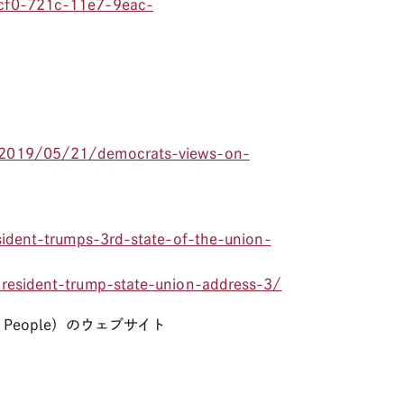
dcf0-721c-11e7-9eac-
/2019/05/21/democrats-views-on-
sident-trumps-3rd-state-of-the-union-
resident-trump-state-union-address-3/
lored People）のウェブサイト