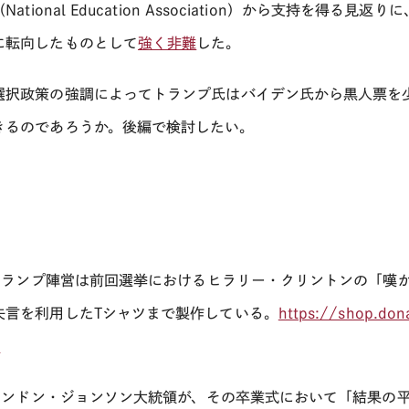
（National Education Association）から支持を
に転向したものとして
強く非難
した。
選択政策の強調によってトランプ氏はバイデン氏から黒人票を
きるのであろうか。後編で検討したい。
ランプ陣営は前回選挙におけるヒラリー・クリントンの「嘆
失言を利用した
T
シャツまで製作している。
https://shop.don
1
ンドン・ジョンソン大統領が、その卒業式において「結果の