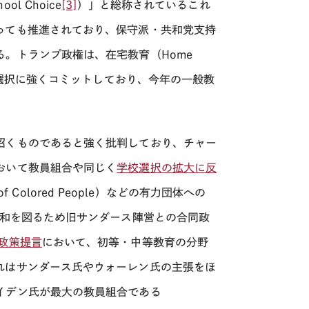
 Choice
[3]
）」と総称されているこれ
っても推進されており、保守派・共和党支持
る。トランプ政権は、在宅教育（
Home
選択に強くコミットしており、今年の一般教
招くものであると強く批判しており、チャー
おいて教員組合や同じく
学校選択の拡大に反
ment of Colored People）などの有力団体への
和を図るため旧サンダース陣営との合同政
政策提言
において、初等・中等教育の分野
れはサンダース氏やウォーレン氏の主張をほ
イデン氏が最大の教員組合である