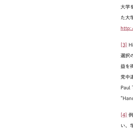
大学
た大
http
[3]
Hi
選択
益を
党中
Paul 
“Hand
[4]
例
い、