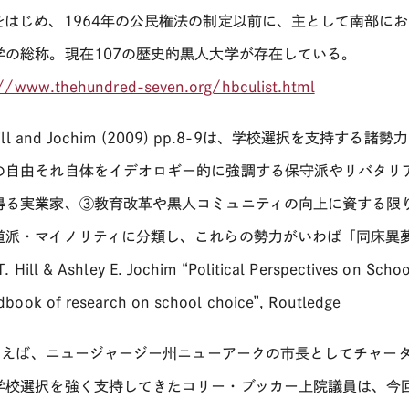
をはじめ、
1964
年の公民権法の制定以前に、主として南部にお
学の総称。現在
107
の歴史的黒人大学が存在している。
://www.thehundred-seven.org/hbculist.html
ll and Jochim (2009) pp.8-9
は、学校選択を支持する諸勢力
の自由それ自体をイデオロギー的に強調する保守派やリバタリ
得る実業家、③教育改革や黒人コミュニティの向上に資する限
道派・マイノリティに分類し、これらの勢力がいわば「同床異
T. Hill & Ashley E. Jochim “Political Perspectives on Scho
book of research on school choice”, Routledge
えば、ニュージャージー州ニューアークの市長としてチャー
学校選択を強く支持してきたコリー・ブッカー上院議員は、今