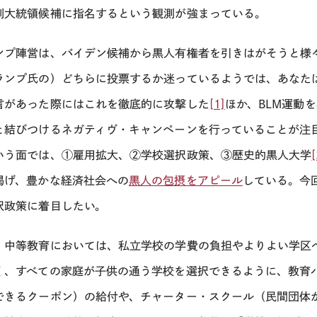
副大統領候補に指名するという観測が強まっている。
ンプ陣営は、バイデン候補から黒人有権者を引きはがそうと様
ンプ氏の）どちらに投票するか迷っているようでは、あなたは黒人では
言があった際にはこれを徹底的に攻撃した
[1]
ほか、BLM運動
と結びつけるネガティヴ・キャンペーンを行っていることが注
いう面では、①雇用拡大、②学校選択政策、③歴史的黒人大学
[
掲げ、豊かな経済社会への
黒人の包摂をアピール
している。今
択政策に着目したい。
・中等教育においては、私立学校の学費の負担やよりよい学区
く、すべての家庭が子供の通う学校を選択できるように、教育
できるクーポン）の給付や、チャーター・スクール（民間団体