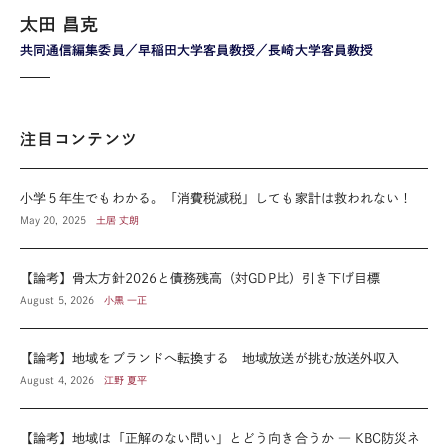
太田 昌克
共同通信編集委員／早稲田大学客員教授／長崎大学客員教授
注目コンテンツ
小学５年生でもわかる。「消費税減税」しても家計は救われない！
May 20, 2025
土居 丈朗
【論考】骨太方針2026と債務残高（対GDP比）引き下げ目標
August 5, 2026
小黒 一正
【論考】地域をブランドへ転換する 地域放送が挑む放送外収入
August 4, 2026
江野 夏平
【論考】地域は「正解のない問い」とどう向き合うか ― KBC防災ネ