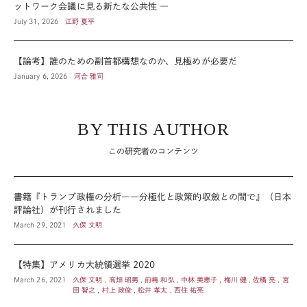
ットワーク会議に見る新たな公共性 ―
July 31, 2026
江野 夏平
【論考】誰のための副首都構想なのか、見極めが必要だ
January 6, 2026
河合 雅司
BY THIS AUTHOR
この研究者のコンテンツ
書籍『トランプ政権の分析――分極化と政策的収斂との間で』（日本
評論社）が刊行されました
March 29, 2021
久保 文明
【特集】アメリカ大統領選挙 2020
March 26, 2021
久保 文明 , 高畑 昭男 , 前嶋 和弘 , 中林 美恵子 , 梅川 健 , 佐橋 亮 , 宮
田 智之 , 村上 政俊 , 松井 孝太 , 西住 祐亮