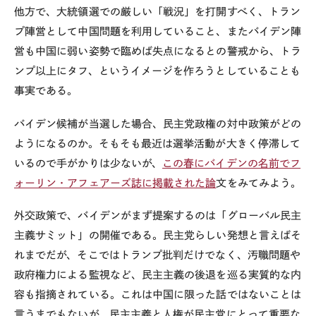
他方で、大統領選での厳しい「戦況」を打開すべく、トラン
プ陣営として中国問題を利用していること、またバイデン陣
営も中国に弱い姿勢で臨めば失点になるとの警戒から、トラ
ンプ以上にタフ、というイメージを作ろうとしていることも
事実である。
バイデン候補が当選した場合、民主党政権の対中政策がどの
ようになるのか。そもそも最近は選挙活動が大きく停滞して
いるので手がかりは少ないが、
この春にバイデンの名前でフ
ォーリン・アフェアーズ誌に掲載された論
文をみてみよう。
外交政策で、バイデンがまず提案するのは「グローバル民主
主義サミット」の開催である。民主党らしい発想と言えばそ
れまでだが、そこではトランプ批判だけでなく、汚職問題や
政府権力による監視など、民主主義の後退を巡る実質的な内
容も指摘されている。これは中国に限った話ではないことは
言うまでもないが、民主主義と人権が民主党にとって重要な