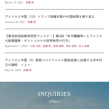
March 15, 2021
佐橋 亮
アメリカと中国（10）トランプ政権末期の中国政策を振り返る
January 26, 2021
佐橋 亮
【東京財団政策研究所ウェビナー】第4回「米中覇権争いとアメリカ
大統領選挙：ポストコロナの世界秩序の行方」
September 7, 2020
久保 文明 , 佐橋 亮 , 高畑 昭男 , 西住 祐亮 , 村上 政俊
アメリカと中国（9）新型コロナウイルス感染症後に加速する米中対
立の諸相 ＜上＞
May 29, 2020
佐橋 亮
INQUIRIES
お問合せ