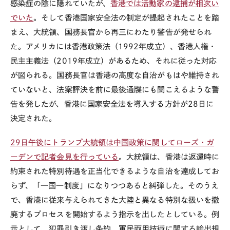
感染症の陰に隠れていたが、
香港では活動家の逮捕が相次い
でいた
。そして香港国家安全法の制定が提起されたことを踏
まえ、大統領、国務長官から再三にわたり警告が発せられ
た。アメリカには香港政策法（
1992
年成立）、香港人権・
民主主義法（
2019
年成立）があるため、それに従った対応
が図られる。国務長官は香港の高度な自治がもはや維持され
ていないと、法案評決を前に最後通牒にも聞こえるような警
告を発したが、香港に国家安全法を導入する方針が
28
日に
決定された。
29
日午後にトランプ大統領は中国政策に関してローズ・ガ
ーデンで記者会見を行っている
。大統領は、香港は返還時に
約束された特別待遇を正当化できるような自治を達成してお
らず、「一国一制度」になりつつあると糾弾した。そのうえ
で、香港に従来与えられてきた大陸と異なる特別な扱いを撤
廃するプロセスを開始するよう指示を出したとしている。例
示として、犯罪引き渡し条約、軍民両用技術に関する輸出規