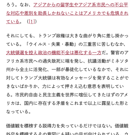
ろう。なお、
アジアからの留学生やアジア系市民への不公平
な対応や差別を助長しかねないことはアメリカでも危惧され
ている
。（
[1]
）
それにしても、トランプ政権は大きな曲がり角に差し掛かっ
ている。「ウイルス・失業・暴動」の三重苦に苦しむなか、
大統領選を控え政治の機能不全は悪化する一方
だ。警官のア
フリカ系市民への過失致死に端を発し、抗議活動がミネソタ
州から全土に活発化、一部が暴徒化しているなかで、それに
対してトランプ大統領は有効なメッセージを発することがで
きないばかりか、力によって押さえ込む意思を表明してい
る。市民的自由と民主主義を世界に喧伝してきたはずのアメ
リカは、国内に存在する矛盾をこれまで以上に露呈した形と
なっている。
価値観を標榜する説得力を失っているだけではない。価値観
外交を標榜するその意図にも疑いの目が向けられている。ウ