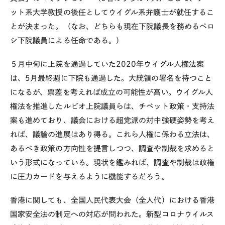
ット系大学教授の後任としてウイグル系弁護士が就任するこ
とが決まった。（なお、どちらも現在下院議長を務めるペロ
シ下院議員による任命である。）
５月中旬に上院を通過していた
2020
年ウイグル人権法案
は、
5
月最終週に下院も通過した。大統領の署名を待つこと
になるが、票差を考えれば成立の可能性が高い。ウイグル人
権法を推進したルビオ上院議員らは、チベット政策・支持法
案も進めており、議会における超党派の対中強硬姿勢を考え
れば、議論の進展はあり得る。これら人権に係わる立法は、
あるべき政策の方向性を提言しつつ、調査や制裁を求めると
いう形式になっている。現状を鑑みれば、調査や制裁は政権
に圧力カードを与えるように機能するだろう。
香港に関しても、全国人民代表大会（全人代）における香港
国家安全法の制定への対応が問われた。新型コロナウイルス