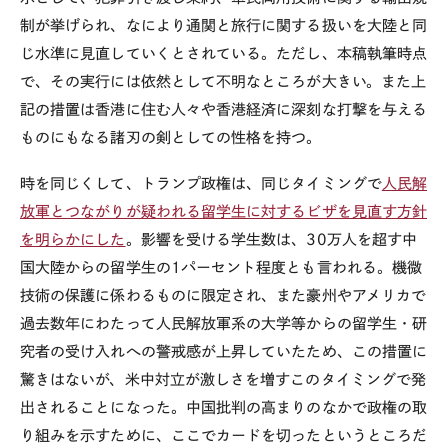
制が挙げられ、なにより通関と旅行に関する扱いを大陸と同
じ水準に見直していくとされている。ただし、本稿執筆時点
で、その実行には依然として不明なところが大きい。また上
記の措置は香港に住む人々や香港経済に深刻な打撃を与える
ものにもなる諸刃の剣としての性格を持つ。
時を同じくして、トランプ政権は、同じタイミングで
人民解
放軍とつながりが疑われる留学生に対するビザを見直す方針
を明らかにした
。影響を受ける学生数は、
30
万人を超す中
国大陸からの留学生の
1
パーセント程度とも言われる。機微
技術の保護に係わるものに限定され、また豪州やアメリカで
過去数年にわたって人民解放軍系の大学等からの留学生・研
究者の受け入れへの警戒感が上昇していたため、この措置に
驚きはないが、米中対立が激しさを増すこのタイミングで発
出されることになった。中国批判の高まりのなかで政権の取
り組みを示すために、ここでカードを切ったというところだ