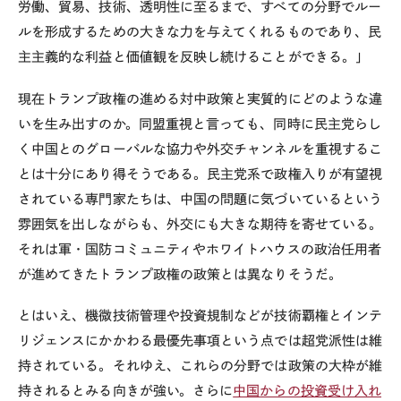
労働、貿易、技術、透明性に至るまで、すべての分野でルー
ルを形成するための大きな力を与えてくれるものであり、民
主主義的な利益と価値観を反映し続けることができる。」
現在トランプ政権の進める対中政策と実質的にどのような違
いを生み出すのか。同盟重視と言っても、同時に民主党らし
く中国とのグローバルな協力や外交チャンネルを重視するこ
とは十分にあり得そうである。民主党系で政権入りが有望視
されている専門家たちは、中国の問題に気づいているという
雰囲気を出しながらも、外交にも大きな期待を寄せている。
それは軍・国防コミュニティやホワイトハウスの政治任用者
が進めてきたトランプ政権の政策とは異なりそうだ。
とはいえ、機微技術管理や投資規制などが技術覇権とインテ
リジェンスにかかわる最優先事項という点では超党派性は維
持されている。それゆえ、これらの分野では政策の大枠が維
持されるとみる向きが強い。さらに
中国からの投資受け入れ