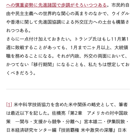
への慎重姿勢に先進諸国で歩調がそろいつつある
。市民的自
由や民主主義への世界的な関心の高まりのなかで、ウイグル
や香港に関して先進国協調による外交圧力への土台も構築さ
れつつある。
さらに一点付け加えておきたい。トランプ氏はもし
11
月第
1
週に敗戦することがあっても、
1
月まで二ヶ月以上、大統領
職を務めることになる。それが内政、外交の両面において、
かつてない「移行期間」になることも、私たちは想定してお
くべきだろう。
[1]
米中科学技術協力を含めた米中関係の略史として、筆者
は最近以下を記した。佐橋亮「第2章 アメリカの対中国政
策 ―関与・支援から競争・分離へ」宮本雄二・伊集院敦・
日本経済研究センター編『技術覇権 米中激突の深層』日本