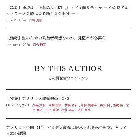
【論考】地域は「正解のない問い」とどう向き合うか ― KBC防災ネ
ットワーク会議に見る新たな公共性 ―
July 31, 2026
江野 夏平
【論考】誰のための副首都構想なのか、見極めが必要だ
January 6, 2026
河合 雅司
BY THIS AUTHOR
この研究者のコンテンツ
【特集】アメリカ大統領選挙 2020
March 26, 2021
久保 文明 , 高畑 昭男 , 前嶋 和弘 , 中林 美恵子 , 梅川 健 , 佐橋 亮 , 宮
田 智之 , 村上 政俊 , 松井 孝太 , 西住 祐亮
アメリカと中国（11）バイデン政権に継承される米中対立、そして
日本の課題