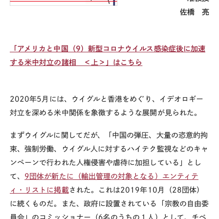
佐橋 亮
「アメリカと中国（9）新型コロナウイルス感染症後に加速
する米中対立の諸相 ＜上＞」はこちら
2020
年
5
月には、ウイグルと香港をめぐり、イデオロギー
対立を深める米中関係を象徴するような展開が見られた。
まずウイグルに関してだが、「中国の弾圧、大量の恣意的拘
束、強制労働、ウイグル人に対するハイテク監視などのキャ
ンペーンで行われた人権侵害や虐待に加担している」とし
て、
9
団体が新たに（輸出管理の対象となる）エンティテ
ィ・リストに掲載
された。これは
2019
年
10
月（
28
団体）
に続くものだ。また、政府に設置されている「宗教の自由委
員会」のコミッショナー（
6
名のうちの１人）として、チベ