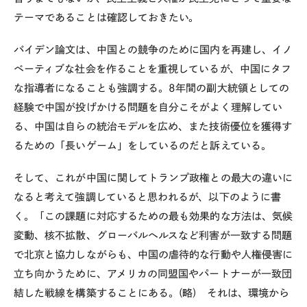
テーマであることは確認しておきたい。
バイデン論文は、中国との競争のために国内を再建し、イノ
ベーティブな社会を作ることを重視しているが、中国にタフ
な指導者になることも強調する。
8
年間の副大統領としての
経験で中国が投げかける問題を自分こそがよく理解してい
る、中国は自らの統治モデルを広め、また技術優位を獲得す
るための「長いゲーム」をしているのだと訴えている。
そして、これが中国に関してトランプ政権との最大の違いに
なると考えて強調していると思われるが、以下のように書
く。「この課題に対応するための最も効果的な方法は、気候
変動、核不拡散、グローバルヘルスなど利害が一致する問題
で北京と協力しながらも、中国の虐待的な行動や人権侵害に
立ち向かうために、アメリカの同盟国やパートナーが一致団
結した戦線を構築することにある。
(
略
)
それは、環境から