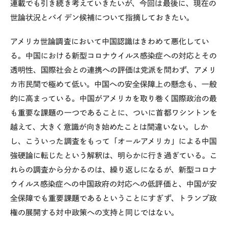
連載でも引き続き考えていきたいが、今回は最後に、現在の
世論状況とバイデン候補について指摘しておきたい。
アメリカ世論調査において中国認識はきわめて悪化してい
る。中国における新型コロナウイルス感染症への対応とその
透明性、国際社会との連携への評価は党派を問わず、アメリ
カ市民間で極めて低い。中国への安全保障上の懸念も、一般
的に高まっている。中国がアメリカを取り巻く国際政治の最
も重要な課題の一つであることに、ついに首都ワシントンを
越えて、大きく意識が向き始めたことは間違いない。しか
し、こういった調査をもって「オールアメリカ」による中国
強硬論に転じたという解釈は、明らかに行き過ぎている。こ
れらの調査から分かるのは、繰り返しになるが、新型コロナ
ウイルス感染症への中国政府の対応への低評価と、中国が安
全保障でも重要課題であるということにすぎず、トランプ政
権の展開する対中政策への支持と同じではない。