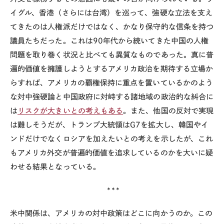
イグル、香港（さらには台湾）を巡って、強硬な立法を支え
てきたのは人権派だけではなく、かなり保守的な信条を持つ
議員たちだった。これは
90
年代から続いてきた中国の人権
問題を取り巻く状況と比べても異質なものであった。真に普
遍的価値を擁護しようとするアメリカ政治を期待する立場か
らすれば、アメリカの覇権保持に重点を置いているかのよう
な対中強硬論と中国政府に対峙する諸地域の政治的な糾合に
は
リスクが大きいとの考えもある
。また、他国の反対で実現
は難しそうだが、トランプ大統領は
G7
を拡大し、韓国やイ
ンドだけでなくロシアを加えたいとの考えを示したが、これ
もアメリカ外交が普遍的価値を追求しているのかを大いに疑
わせる結果となっている。
***
米中関係は、アメリカの対中政策はどこに向かうのか。この