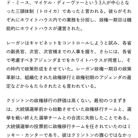
ド・ミース、マイケル・ディーヴァーという3人が中心とな
った三頭体制（トロイカ）であったと言われる。彼らがそれ
ぞれにホワイトハウス内での業務を分担し、政権一期目は機
能的にホワイトハウスが運営された。
レーガンはキャビネットをコントロールしようと試み、各省
の副長官、次官、次官補までの人事を握り、さらには、各省
で考慮すべきアジェンダまでをホワイトハウスが用意し、そ
の枠内で政策形成をさせていた。レーガン政権一期目の政策
革新は、組織化された政権移行と政権初期のアジェンダの選
定などからもたらされたとも言われている。
クリントンの政権移行の評価は高くない。最初のつまずき
は、大統領選挙前から始動させていた政権移行チームと、選
挙を戦い終えた選挙チームとの合流に失敗したことである。
大統領選挙の投票前に政権移行チームを任されていたのはミ
ッキー・カンターであり、彼はクリントンの腹心ではなかっ