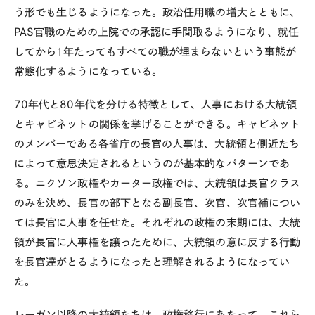
う形でも生じるようになった。政治任用職の増大とともに、
PAS官職のための上院での承認に手間取るようになり、就任
してから1年たってもすべての職が埋まらないという事態が
常態化するようになっている。
70年代と80年代を分ける特徴として、人事における大統領
とキャビネットの関係を挙げることができる。キャビネット
のメンバーである各省庁の長官の人事は、大統領と側近たち
によって意思決定されるというのが基本的なパターンであ
る。ニクソン政権やカーター政権では、大統領は長官クラス
のみを決め、長官の部下となる副長官、次官、次官補につい
ては長官に人事を任せた。それぞれの政権の末期には、大統
領が長官に人事権を譲ったために、大統領の意に反する行動
を長官達がとるようになったと理解されるようになってい
た。
レーガン以降の大統領たちは、政権移行にあたって、これら