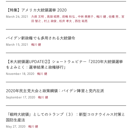
【特集】アメリカ大統領選挙 2020
March 26, 2021
久保 文明 , 高畑 昭男 , 前嶋 和弘 , 中林 美恵子 , 梅川 健 , 佐橋 亮 , 宮
田 智之 , 村上 政俊 , 松井 孝太 , 西住 祐亮
バイデン新政権でも多用される大統領令
March 15, 2021
梅川 健
【米大統領選UPDATE②】ショートウェビナー「2020年大統領選挙
をよみとく：選挙結果と政権移行」
November 18, 2020
梅川 健
2020年民主党大会と政策綱領：バイデン陣営と党内左派
September 17, 2020
梅川 健
「戦時大統領」としてのトランプ（３）：新型コロナウイルス対策と
国防生産法
May 27, 2020
梅川 健