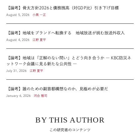
【論考】骨太方針2026と債務残高（対GDP比）引き下げ目標
August 5, 2026
小黒 一正
【論考】地域をブランドへ転換する 地域放送が挑む放送外収入
August 4, 2026
江野 夏平
【論考】地域は「正解のない問い」とどう向き合うか ― KBC防災ネ
ットワーク会議に見る新たな公共性 ―
July 31, 2026
江野 夏平
【論考】誰のための副首都構想なのか、見極めが必要だ
January 6, 2026
河合 雅司
BY THIS AUTHOR
この研究者のコンテンツ