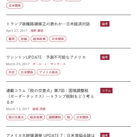
日米関係
トランプ政権路線修正の表れか―日米経済対話
論考
April 27, 2017
浅野 貴昭
雇用
世論
経済政策
日米関係
ワシントンUPDATE 予測不可能なアメリカ
論考
March 29, 2017
ポール・J・ サンダース
外交
日米関係
アメリカ政治
連載コラム「税の交差点」第7回：国境調整税
コラム
（ボーダータックス）―トランプ税制をどう考え
るか
March 13, 2017
森信 茂樹
税の交差点
経済政策
国際課税
税
日米関係
アメリカ大統領選挙 UPDATE 7：日米首脳会談は
論考