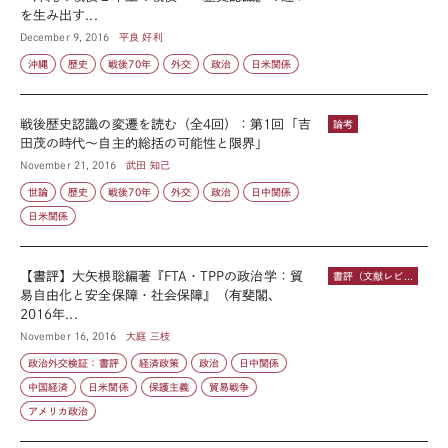
を生み出す...
December 9, 2016
平良 好利
沖縄
歴史
戦後70年
外交
政治
日米関係
戦後歴史認識の変遷を読む（全4回）：第1回「吉
論考
田茂の時代～自主的総括の可能性と限界」
November 21, 2016
武田 知己
世論
歴史
戦後70年
外交
政治
日中関係
日米関係
【書評】大矢根聡編著『FTA・TPPの政治学：貿
書評（文献レビュー）
易自由化と安全保障・社会保障』（有斐閣、
2016年...
November 16, 2016
大庭 三枝
政治外交検証：書評
経済政策
政治
日中関係
中国経済
日米関係
保護主義
貿易戦争
アメリカ政治