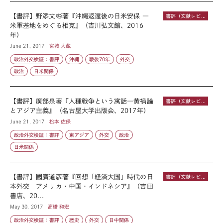
【書評】野添文彬著『沖縄返還後の日米安保 ―
書評（文献レビュー）
米軍基地をめぐる相克』（吉川弘文館、2016
年）
June 21, 2017
宮城 大蔵
政治外交検証：書評
沖縄
戦後70年
外交
政治
日米関係
【書評】廣部泉著『人種戦争という寓話―黄禍論
書評（文献レビュー）
とアジア主義』（名古屋大学出版会、2017年）
June 21, 2017
松本 佐保
政治外交検証：書評
東アジア
外交
政治
日米関係
【書評】國廣道彦著『回想「経済大国」時代の日
書評（文献レビュー）
本外交 アメリカ・中国・インドネシア』（吉田
書店、20...
May 30, 2017
高橋 和宏
政治外交検証：書評
歴史
外交
日中関係