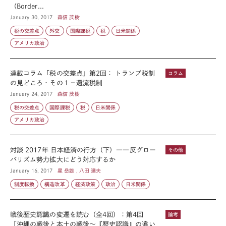
（Border...
January 30, 2017
森信 茂樹
税の交差点
外交
国際課税
税
日米関係
アメリカ政治
連載コラム「税の交差点」第2回： トランプ税制
コラム
の見どころ・その１－還流税制
January 24, 2017
森信 茂樹
税の交差点
国際課税
税
日米関係
アメリカ政治
対談 2017年 日本経済の行方（下）――反グロー
その他
バリズム勢力拡大にどう対応するか
January 16, 2017
星 岳雄 , 八田 達夫
制度転換
構造改革
経済政策
政治
日米関係
戦後歴史認識の変遷を読む（全4回）：第4回
論考
「沖縄の戦後と本土の戦後～『歴史認識』の違い