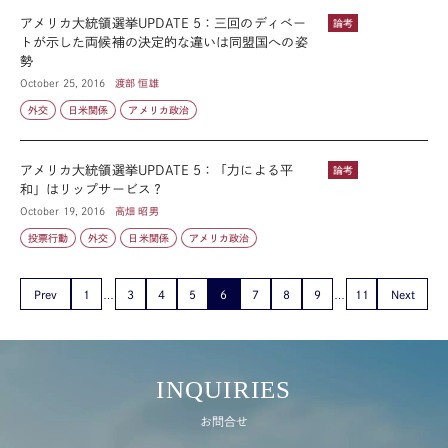
アメリカ大統領選挙UPDATE 5：三回のディベー
論考
トが示した両候補の決定的な違いは同盟国への姿
勢
October 25, 2016
渡部 恒雄
外交
日米関係
アメリカ政治
アメリカ大統領選挙UPDATE 5：「力による平
論考
和」はリップサービス？
October 19, 2016
高畑 昭男
投票行動
外交
日米関係
アメリカ政治
Prev
1
3
4
5
6
7
8
9
11
Next
INQUIRIES
お問合せ