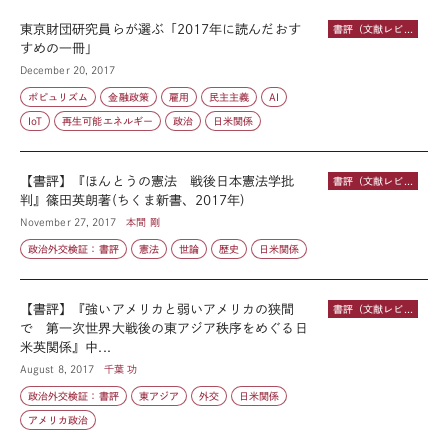
東京財団研究員らが選ぶ「2017年に読んだおす
書評（文献レビュー）
すめの一冊」
December 20, 2017
ポピュリズム
金融政策
雇用
民主主義
AI
IoT
再生可能エネルギー
政治
日米関係
【書評】『ほんとうの憲法 戦後日本憲法学批
書評（文献レビュー）
判』篠田英朗著(ちくま新書、2017年)
November 27, 2017
本間 剛
政治外交検証：書評
憲法
世論
歴史
日米関係
【書評】『強いアメリカと弱いアメリカの狭間
書評（文献レビュー）
で 第一次世界大戦後の東アジア秩序をめぐる日
米英関係』中...
August 8, 2017
千葉 功
政治外交検証：書評
東アジア
外交
日米関係
アメリカ政治