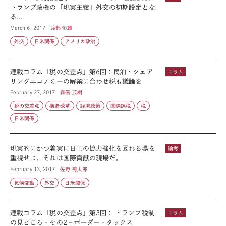
トランプ政権の「現実主義」外交の初期設定とな
る...
March 6, 2017
渡部 恒雄
外交
日米関係
アメリカ政治
連載コラム「税の交差点」第6回：民泊・シェア
コラム
リングエコノミーの解禁に合わせ税も議論を
February 27, 2017
森信 茂樹
税の交差点
構造改革
経済政策
国際課税
税
日米関係
現実的にかつ着実に日印の協力強化を図れる場を
論考
重視せよ、それは国際貢献の現場だ。
February 13, 2017
佐野 秀太郎
気候変動
外交
日米関係
連載コラム「税の交差点」第3回： トランプ税制
コラム
の見どころ・その2－ボーダー・タックス