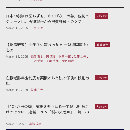
日本の税制は図らずも、さりげなく改善。税制の
Review
グリーン化、所得課税から消費課税へのシフト
March 18, 2025
土居 丈朗
【政策研究】少子化対策のあり方 ―財源問題を中
政策研究
心に―
March 18, 2025
森信 茂樹 , 岡 直樹 , 小黒 一正 , 佐藤 主光 ,
田近 栄治 , 土居 丈朗 , 西沢 和彦
在職老齢年金制度を契機とした税と保険の役割分
Review
担
March 10, 2025
佐藤 主光
「103万円の壁」議論を振り返る―問題は財源だ
Review
けではないー連載コラム「税の交差点」 第128
回
March 7, 2025
森信 茂樹