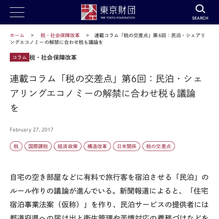
SEARCH
ホーム
税・社会保障改革
連載コラム「税の交差点」第6回：民泊・シェアリ
ングエコノミーの解禁に合わせ税も議論を
税・社会保障改革
コラム
連載コラム「税の交差点」第6回：民泊・シェ
アリングエコノミーの解禁に合わせ税も議論
を
February 27, 2017
税
国際課税
経済政策
構造改革
日米関係
税の交差点
自宅の空き部屋などに有料で旅行客を宿泊させる「民泊」の
ルール作りの議論が進んでいる。新聞報道によると、「住宅
宿泊事業法案（仮称）」を作り、民泊サービスの提供者には
都道府県への届け出と衛生管理や苦情対応の義務づけなどを