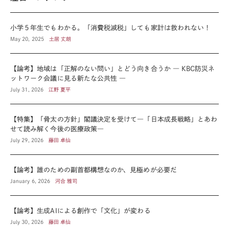
小学５年生でもわかる。「消費税減税」しても家計は救われない！
May 20, 2025
土居 丈朗
【論考】地域は「正解のない問い」とどう向き合うか ― KBC防災ネ
ットワーク会議に見る新たな公共性 ―
July 31, 2026
江野 夏平
【特集】「骨太の方針」閣議決定を受けて―「日本成長戦略」とあわ
せて読み解く今後の医療政策―
July 29, 2026
藤田 卓仙
【論考】誰のための副首都構想なのか、見極めが必要だ
January 6, 2026
河合 雅司
【論考】生成AIによる創作で「文化」が変わる
July 30, 2026
藤田 卓仙