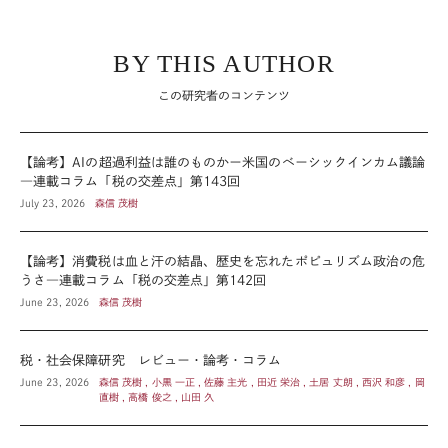
BY THIS AUTHOR
この研究者のコンテンツ
【論考】AIの超過利益は誰のものかー米国のベーシックインカム議論
―連載コラム「税の交差点」第143回
July 23, 2026
森信 茂樹
【論考】消費税は血と汗の結晶、歴史を忘れたポピュリズム政治の危
うさ―連載コラム「税の交差点」第142回
June 23, 2026
森信 茂樹
税・社会保障研究 レビュー・論考・コラム
June 23, 2026
森信 茂樹 , 小黒 一正 , 佐藤 主光 , 田近 栄治 , 土居 丈朗 , 西沢 和彦 , 岡
直樹 , 高橋 俊之 , 山田 久