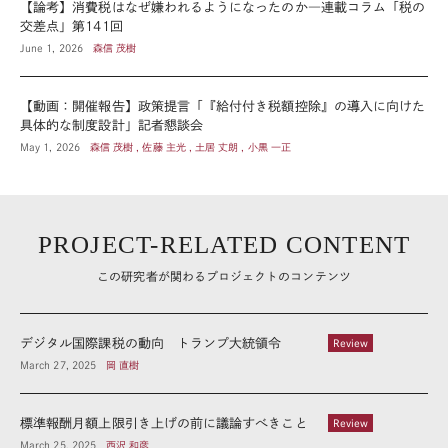
【論考】消費税はなぜ嫌われるようになったのか―連載コラム「税の
交差点」第141回
June 1, 2026
森信 茂樹
【動画：開催報告】政策提言「『給付付き税額控除』の導入に向けた
具体的な制度設計」記者懇談会
May 1, 2026
森信 茂樹 , 佐藤 主光 , 土居 丈朗 , 小黒 一正
PROJECT-RELATED CONTENT
この研究者が関わるプロジェクトのコンテンツ
デジタル国際課税の動向 トランプ大統領令
Review
March 27, 2025
岡 直樹
標準報酬月額上限引き上げの前に議論すべきこと
Review
March 25, 2025
西沢 和彦