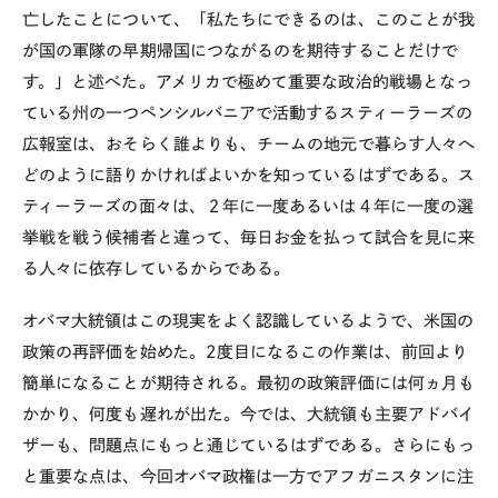
亡したことについて、「私たちにできるのは、このことが我
が国の軍隊の早期帰国につながるのを期待することだけで
す。」と述べた。アメリカで極めて重要な政治的戦場となっ
ている州の一つペンシルバニアで活動するスティーラーズの
広報室は、おそらく誰よりも、チームの地元で暮らす人々へ
どのように語りかければよいかを知っているはずである。ス
ティーラーズの面々は、２年に一度あるいは４年に一度の選
挙戦を戦う候補者と違って、毎日お金を払って試合を見に来
る人々に依存しているからである。
オバマ大統領はこの現実をよく認識しているようで、米国の
政策の再評価を始めた。2度目になるこの作業は、前回より
簡単になることが期待される。最初の政策評価には何ヵ月も
かかり、何度も遅れが出た。今では、大統領も主要アドバイ
ザーも、問題点にもっと通じているはずである。さらにもっ
と重要な点は、今回オバマ政権は一方でアフガニスタンに注