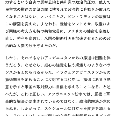
力するという自身の選挙公約と共和党の政治的圧力、他方で
民主党の撤退の要望の間に挟まれて政治的に身動きが取れな
くなることはない、ということだ。ビン・ラディンの殺害は
この構図を変えた。すなわち、世論をシフトさせ、政権およ
び同様の考え方を持つ共和党員に、アメリカの使命を定義し
直し、勝利を宣言し、米国の撤退計画を加速させるための政
治的な大義名分を与えたのだ。
しかし、それでもなおアフガニスタンからの撤退は困難を伴
うだろう。なぜなら、細心の注意を払う綱渡りのようなバラ
ンスがもとめられるからだ。イラクとアフガニスタンからの
撤退期日を定めることに反対する共和党は、撤退にあまり熱
意を示すと米国の敵対勢力に自信を与えることになる、と述
べたが、これは正しい。アフガニスタン紛争では、厳密に軍
事的な解決が要求されているのではなく、政治的解決が求め
られる。したがって、スケジュールに目立った変更を加える
と、ワシントンにとって魅力的な条件の和解案をタリバンが