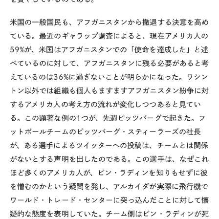
米国の一般国民も、アフガニスタンから撤退する決意を高め
ている。最近のギャラップ調査によると、現在アメリカ人の
59%が、米国はアフガニスタンでの「使命を達成した」と述
べているのに対して、アフガニスタンに残る必要があると考
えているのは36%に過ぎないことが明らかになった。ワシン
トン以外では組織も個人もますますアフガニスタン紛争に対
するアメリカ人の考え方の流れが変化しつつあると見てい
る。この顕著な例の1つが、先週ピッツバーグで起きた。フ
ットボールチームのピッツバーグ・スティーラーズの社長
が、ある選手によるツイッターへの投稿は、チームとは関係
がないとする声明を出したのである。この選手は、なぜこれ
ほど多くのアメリカ人が、ビン・ラディンを知りもせずに彼
を憎むのかという疑問を発し、アルカイダが実際に飛行機で
ワールド・トレード・センターに突っ込んだことに対して懐
疑的な態度を表明していた。チーム側はビン・ラディンが死