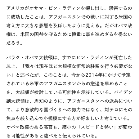
アメリカがオサマ・ビン・ラディンを探し出し、殺害するの
に成功したことは、アフガニスタンでの戦いに対する米国の
考え方に大きな影響を及ぼしたように見える。だがオバマ政
権は、米国の国益を守るために慎重に事を進めざるを得ない
だろう。
バラク・オバマ大統領は、すでにビン・ラディンが死亡した
以上、「我々は現在ほど大規模な恒常的駐留を行う必要がな
い」と述べたが、このことは、今から2014年にかけて予定
されている米軍のアフガニスタンからの撤退を早めること
を、大統領が検討している可能性を示唆している。バイデン
副大統領は、周知のように、アフガニスタンへの派兵につい
て、より意欲的な国づくりへの努力ではなく、対テロにその
焦点を絞り込んで小規模にする方が好ましいと考えている。
オバマ政権のある高官も、縮小の「スピードと勢い」が変わ
る可能性があると述べたと伝えられている。