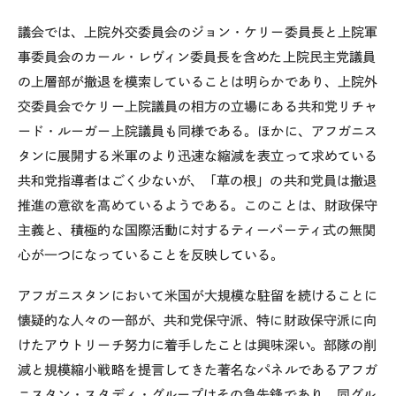
議会では、上院外交委員会のジョン・ケリー委員長と上院軍
事委員会のカール・レヴィン委員長を含めた上院民主党議員
の上層部が撤退を模索していることは明らかであり、上院外
交委員会でケリー上院議員の相方の立場にある共和党リチャ
ード・ルーガー上院議員も同様である。ほかに、アフガニス
タンに展開する米軍のより迅速な縮減を表立って求めている
共和党指導者はごく少ないが、「草の根」の共和党員は撤退
推進の意欲を高めているようである。このことは、財政保守
主義と、積極的な国際活動に対するティーパーティ式の無関
心が一つになっていることを反映している。
アフガニスタンにおいて米国が大規模な駐留を続けることに
懐疑的な人々の一部が、共和党保守派、特に財政保守派に向
けたアウトリーチ努力に着手したことは興味深い。部隊の削
減と規模縮小戦略を提言してきた著名なパネルであるアフガ
ニスタン・スタディ・グループはその急先鋒であり、同グル