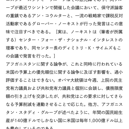
ープが最近ワシントンで開催した会議において、保守派論客
の重鎮であるアン・コウルターと、一流の戦略家で課税反対
活動家であるグローバー・ノーキストが行った発言はこの意
味で注目すべきである。［実は、ノーキストは（筆者が所属
する）センター・フォー・ザ・ナショナル・インタレストの
理事であり、同センター長のディミトリ・K・サイムズもこ
の会議で発言を行った。］
アフガニスタンに関する論争が、これと同時に行われている
米国の予算上の優先順位に関する論争に及ぼす影響を、過小
評価することはできない。オバマ大統領は今週、上院の民主
党有力議員および共和党有力議員と個別に会談し、債務限度
額の引き上げを交渉したが、共和党はこの要求に対してさら
なる予算削減を連動させることで応じた。他方、アフガニス
タン・スタディ・グループが述べたように、年間の国民総生
産が140億ドルでしかない国に米国は毎年1,000億ドル以上
を費やしているのである。