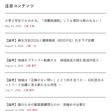
注目コンテンツ
小学５年生でもわかる。「消費税減税」しても家計は救われない！
May 20, 2025
土居 丈朗
【論考】骨太方針2026と債務残高（対GDP比）引き下げ目標
August 5, 2026
小黒 一正
【論考】地域をブランドへ転換する 地域放送が挑む放送外収入
August 4, 2026
江野 夏平
【論考】地域は「正解のない問い」とどう向き合うか ― KBC防災ネ
ットワーク会議に見る新たな公共性 ―
July 31, 2026
江野 夏平
【論考】誰のための副首都構想なのか、見極めが必要だ
January 6, 2026
河合 雅司