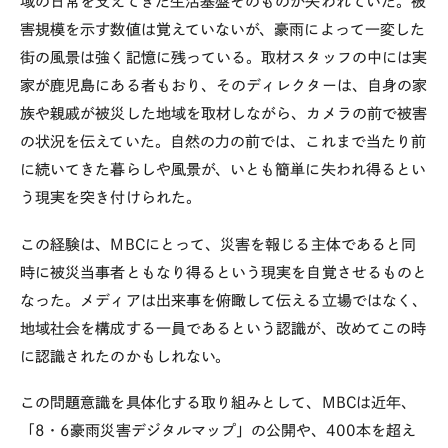
域の日常を支えてきた生活基盤そのものが失われていた。被
害規模を示す数値は覚えていないが、豪雨によって一変した
街の風景は強く記憶に残っている。取材スタッフの中には実
家が鹿児島にある者もおり、そのディレクターは、自身の家
族や親戚が被災した地域を取材しながら、カメラの前で被害
の状況を伝えていた。自然の力の前では、これまで当たり前
に続いてきた暮らしや風景が、いとも簡単に失われ得るとい
う現実を突き付けられた。
この経験は、
MBC
にとって、災害を報じる主体であると同
時に被災当事者ともなり得るという現実を自覚させるものと
なった。メディアは出来事を俯瞰して伝える立場ではなく、
地域社会を構成する一員であるという認識が、改めてこの時
に認識されたのかもしれない。
この問題意識を具体化する取り組みとして、
MBC
は近年、
「
8
・
6
豪雨災害デジタルマップ」の公開や、
400
本を超え