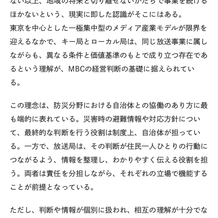
ない以上、地域の将来と切り離せないかたちで事業を続ける
ほかないという、現実に即した認識がそこにはある。
東京を中心とした一極集中型のメディア産業モデルが限界を
迎えるなかで、キー局とローカル局は、同じ放送事業に属し
ながらも、異なる条件と価値基準のもとで成り立つ存在であ
るという理解が、
MBC
の経営判断の基礎に据えられてい
る。
この理念は、防災分野における自治体との協働のあり方に最
も端的に表れている。災害時の避難情報や対応方針につい
て、最終的な判断を行う役割は制度上、自治体が担ってい
る。一方で、放送局は、その判断が住民一人ひとりの行動に
つながるよう、情報を整理し、わかりやすく伝える役割を担
う。両者は責任を分担しながら、それぞれの立場で機能する
ことが前提となっている。
ただし、判断や情報が個別に扱われ、相互の理解が十分でな