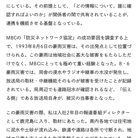
にしている。その前提として、「どの情報について、誰に確
認すればよいのか」が関係者の間で共有されていることが、
連携を機能させる基盤となっている。
MBCの「防災ネットワーク協定」の成功要因を調査する上
で、
1993
年
8
月
6
日の豪雨災害は、その出発点として位置づ
けられる。この豪雨は地域社会に甚大な被害をもたらしただ
けでなく、
MBC
にとっても極めて重い経験となった。
8
・
6
豪雨災害では、局舎の浸水やラジオ中継車の水没が発生し、
放送局の取材・中継機能そのものが被害を受けたことが記録
されている。局周辺でも道路冠水が確認されるなど、「伝え
る側」である放送局自身が、被災の当事者となった。
この豪雨災害の際、私は入社
2
年目の報道番組ディレクター
として鹿児島に入り、取材にあたった。県内各地では住宅地
に泥水や土砂が流れ込み、鉄道や道路は各所で寸断され、地