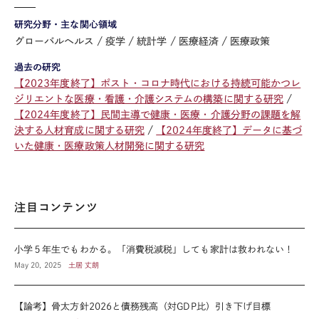
研究分野・主な関心領域
グローバルヘルス
疫学
統計学
医療経済
医療政策
過去の研究
【2023年度終了】ポスト・コロナ時代における持続可能かつレ
ジリエントな医療・看護・介護システムの構築に関する研究
【2024年度終了】民間主導で健康・医療・介護分野の課題を解
決する人材育成に関する研究
【2024年度終了】データに基づ
いた健康・医療政策人材開発に関する研究
注目コンテンツ
小学５年生でもわかる。「消費税減税」しても家計は救われない！
May 20, 2025
土居 丈朗
【論考】骨太方針2026と債務残高（対GDP比）引き下げ目標