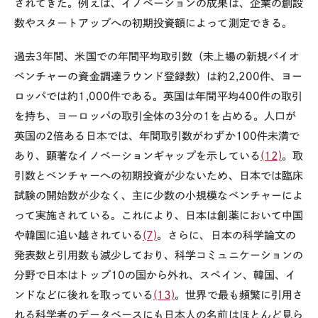
されてきた。例えば、イノベーションの成果は、企業の創設
数やスタートアップへの初期投資額によって測定できる。
過去3年間、米国での年間平均取引数（未上場の新規バイオ
ベンチャーの資金調達ラウンド登録数）は約2,200件、ヨー
ロッパでは約1,000件である。英国は年間平均400件の取引
を持ち、ヨーロッパの取引全体の3分の1を占める。人口が
英国の2倍ある日本では、年間取引数がわずか100件未満で
あり、顕著なイノベーションギャップを示している
(12)
。取
引数とベンチャーへの初期投資が少ないため、日本では臨床
試験の開始数が少なく、主に少数の小規模なベンチャーによ
って実施されている。これにより、日本は創薬において中国
や韓国に追い越されている
(7)
。さらに、日本の科学論文の
発表数と引用数も減少しており、科学コミュニケーションの
分野で日本はトップ10の国から外れ、スペイン、韓国、イ
ンドなどに後れを取っている
(13)
。世界で最も頻繁に引用さ
れる科学者のデータベースにも日本人の名前はほとんど見ら