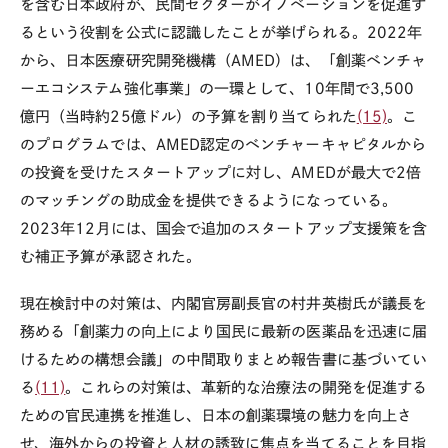
を含む日本政府が、民間セクターがイノベーションを促進す
るという役割を公式に認識したことが挙げられる。2022年
から、日本医療研究開発機構（AMED）は、「創薬ベンチャ
ーエコシステム強化事業」の一環として、10年間で3,500
億円（当時約25億ドル）の予算を割り当てられた
(15)
。こ
のプログラムでは、AMED認定のベンチャーキャピタルから
の投資を受けたスタートアップに対し、AMEDが最大で2倍
のマッチングの助成金を提供できるようになっている。
2023年12月には、国会で追加のスタートアップ支援策を含
む補正予算が承認された。
現在検討中の対策は、内閣官房副長官の村井英樹氏が議長を
務める「創薬力の向上により国民に最新の医薬品を迅速に届
けるための構想会議」の中間取りまとめ報告書に基づいてい
る
(11)
。これらの対策は、革新的な治療法の開発を促進する
ための官民連携を推進し、日本の創薬環境の魅力を向上さ
せ、海外からの投資と人材の誘致に焦点を当てることを目指