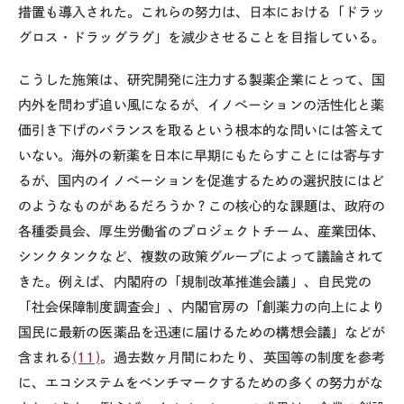
措置も導入された。これらの努力は、日本における「ドラッ
グロス・ドラッグラグ」を減少させることを目指している。
こうした施策は、研究開発に注力する製薬企業にとって、国
内外を問わず追い風になるが、イノベーションの活性化と薬
価引き下げのバランスを取るという根本的な問いには答えて
いない。海外の新薬を日本に早期にもたらすことには寄与す
るが、国内のイノベーションを促進するための選択肢にはど
のようなものがあるだろうか？この核心的な課題は、政府の
各種委員会、厚生労働省のプロジェクトチーム、産業団体、
シンクタンクなど、複数の政策グループによって議論されて
きた。例えば、内閣府の「規制改革推進会議」、自民党の
「社会保障制度調査会」、内閣官房の「創薬力の向上により
国民に最新の医薬品を迅速に届けるための構想会議」などが
含まれる
(11)
。過去数ヶ月間にわたり、英国等の制度を参考
に、エコシステムをベンチマークするための多くの努力がな