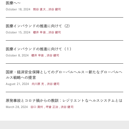
医療へ〜
October 18, 2024
熊谷 直大 , 渋谷 健司
医療インバウンドの推進に向けて（2）
October 15, 2024
櫻井 早苗 , 渋谷 健司
医療インバウンドの推進に向けて（１）
October 8, 2024
櫻井 早苗 , 渋谷 健司
国家・経済安全保障としてのグローバルヘルスー新たなグローバルヘ
ルス戦略への提言
August 21, 2024
向川原 充 , 渋谷 健司
原発事故とコロナ禍からの教訓：レジリエントなヘルスシステムとは
March 28, 2024
谷口 清州 , 坪倉 正治 , 渋谷 健司