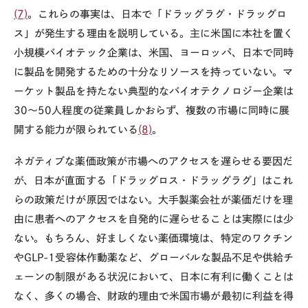
(7)
。これらの事実は、日本で「ドラッグラグ・ドラッグロ
ス」が発生する理由を説明している。主に米国に本社を置く
小規模バイオテック企業は、米国、ヨーロッパ、日本で同時
に製品を開発するための十分なリソースを持っていない。マ
ーケット製品を持たない典型的なバイオテクノロジー企業は
30～50人程度の従業員しかおらず、複数の市場に同時に展
開する能力が限られている
(8)
。
ネガティブな薬価政策が市場へのアクセスを遅らせる要因だ
が、日本が直面する「ドラッグロス・ドラッグラグ」はこれ
らの政策だけが原因ではない。大手製薬会社が薬価だけを理
由に患者へのアクセスを自発的に遅らせることは実際には少
ない。もちろん、好ましくない薬価環境は、特定のワクチン
やGLP-1受容体作動薬など、グローバルな製品不足や供給チ
ェーンの制限がある状況において、日本に有利に働くことは
なく、多くの場合、財政的理由で米国市場が最初に利益を得