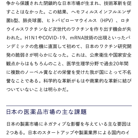
争から保護された閉鎖的な日本市場が生まれ、技術革新を促
すことはなかった。この結果、へモフィルスインフルエンザ
菌
b
型、肺炎球菌、ヒトパピローマウイルス（
HPV
）、ロタ
ウイルスワクチンなど次世代のワクチンを作り出す機会が失
われた。H1N1やCOVID-19、mRNA技術の出現といったパ
ンデミックの危機に直面して初めて、日本のワクチン研究開
発の脆弱さが明らかになった。これは、公衆衛生や国家安全
観点からはもちろんのこと、医学生理学分野で過去20年間
に複数のノーベル賞などの栄誉を受けた我が国にとって不名
誉なことである。科学的な革新がもはや商業的な革新に結び
ついていないことは明らかだ。
日本の医薬品市場の主な課題
日本の製薬市場にネガティブな影響を与えている主な要因は
2つある。日本のスタートアップや製薬業界による国内のイ