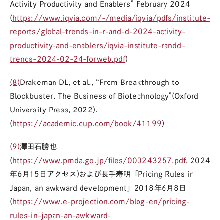
Activity Productivity and Enablers” February 2024
(
https://www.iqvia.com/-/media/iqvia/pdfs/institute-
reports/global-trends-in-r-and-d-2024-activity-
productivity-and-enablers/iqvia-institute-randd-
trends-2024-02-24-forweb.pdf
)
(8)
Drakeman DL, et al., “From Breakthrough to
Blockbuster. The Business of Biotechnology”(Oxford
University Press, 2022).
(
https://academic.oup.com/book/41199
)
(9)
澤田石勝也
(
https://www.pmda.go.jp/files/000243257.pdf
,
2024
年6月15日アクセス)および長手寿明「Pricing Rules in
Japan, an awkward development」2018年6月8日
(
https://www.e-projection.com/blog-en/pricing-
rules-in-japan-an-awkward-