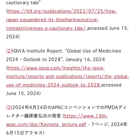
cautionary tale”
(
https://itif.org/publications/2022/07/25/how-
japan-squandered-its-biopharmaceutical-
competitiveness-a-cautionary-tale/
,accessed June 15,
2024)
(2)
IQVIA Institute Report. “Global Use of Medicines
2024 – Outlook to 2028”, January 16, 2024
(
https://www.iqvia.com/insights/the-iqvia-
institute/reports-and-publications/reports/the-global-
use-of-medicines-2024-outlook-to-2028
,accessed
June 15, 2024)
(3)
2024年4月24日のAPACコンベンションでのPMDAディ
レクター藤原康弘氏の発言 (
https://www.13th-
apac.com/doc/Keynote_lecture.pdf
- 7ページ, 2024年
6月15日アクセス)