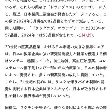
いないと報告した。これは2023年3月のデータに基づいて
いるが、これらの薬剤は「ドラッグロス」のカテゴリーに入
る。最近、日本製薬工業協会が発表したデータによると、こ
の数は2024年3月現在で82品目とわずかに減少している。
同じ期間中、「ドラッグラグ」のカテゴリーには2023年に
57品目、2024年には53品目が含まれている
(4)
,
(5)
。
20世紀の医薬品産業における日本市場の大きな世界シェア
は、日本の製薬企業の強い研究開発能力と新薬を優遇する価
格システムに起因していた。抗生物質、高血圧治療薬、コレ
ステロール低下剤および一部のがん治療薬は、日本の科学者
によって発見され、多くの新薬開発の成功に貢献していた。
しかし、
21
世紀の初めには、リスクを伴うバイオ製剤の開
発に挑戦する日本企業はほとんどなく、日本が取り残される
形で新しい世界市場が発展していった。
同様に、ワクチン分野でも、様々な要因により外部からの競