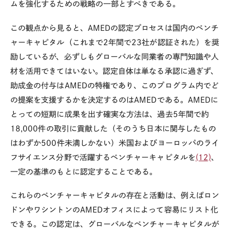
ムを強化するための戦略の一部とすべきである。
この観点から見ると、AMEDの認定プロセスは国内のベンチ
ャーキャピタル（これまで2年間で23社が認証された）を奨
励しているが、必ずしもグローバルな同業者の専門知識や人
材を活用できてはいない。認定自体は単なる承認に過ぎず、
助成金の付与はAMEDの特権であり、このプログラム内でど
の提案を支援するかを決定するのはAMEDである。AMEDに
とっての短期に成果を出す確実な方法は、過去5年間で約
18,000件の取引に貢献した（そのうち日本に関与したもの
はわずか500件未満しかない）米国およびヨーロッパのライ
フサイエンス分野で活躍するベンチャーキャピタルを
(12)
、
一定の基準のもとに認定することである。
これらのベンチャーキャピタルの存在と活動は、例えばロン
ドンやワシントンのAMEDオフィスによって容易にリスト化
できる。この認定は、グローバルなベンチャーキャピタルが