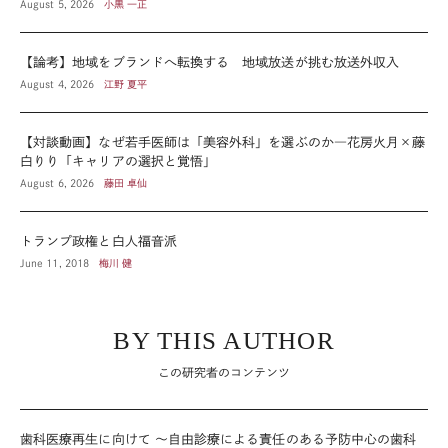
August 5, 2026
小黒 一正
【論考】地域をブランドへ転換する 地域放送が挑む放送外収入
August 4, 2026
江野 夏平
【対談動画】なぜ若手医師は「美容外科」を選ぶのか―花房火月×藤
白りり「キャリアの選択と覚悟」
August 6, 2026
藤田 卓仙
トランプ政権と白人福音派
June 11, 2018
梅川 健
BY THIS AUTHOR
この研究者のコンテンツ
歯科医療再生に向けて 〜自由診療による責任のある予防中心の歯科