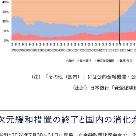
（注）「その他（国内）」には公的金融機関・
（出所）日本銀行「資金循環
次元緩和措置の終了と国内の消化
銀行は
2024
年
7
月
30
～
31
日に開催した金融政策決定会合で、