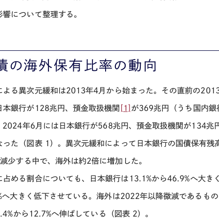
影響について整理する。
債の海外保有比率の動向
による異次元緩和は
2013
年
4
月から始まった。その直前の
201
日本銀行が
128
兆円、預金取扱機関
[1]
が
369
兆円（うち国内銀
、
2024
年
6
月には日本銀行が
568
兆円、預金取扱機関が
134
兆
なった（図表 1）。異次元緩和によって日本銀行の国債保有残
に減少する中で、海外は約
2
倍に増加した。
に占める割合についても、日本銀行は
13.1%
から
46.9%
へ大き
%
へ大きく低下させている。海外は
2022
年以降微減であるもの
.4%
から
12.7%
へ伸ばしている（図表 2）。