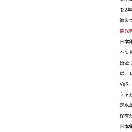
を
2
準ま
債保
日本
べて
預金
ば、
VaR
える
定水
保有
日本