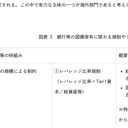
定される。この中で有力な主体の一つが海外部門であると考え
図表
3
銀行等の国債保有に関わる規制や
等の枠組み
概要
の規模による制約
①レバレッジ比率規制
（レバレッジ比率＝Tier1資
本／総資産等）
※特
から