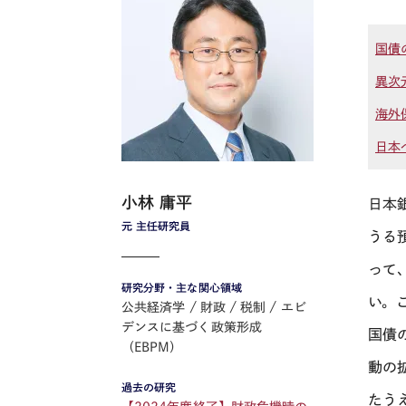
国債
異次
海外
日本
小林 庸平
日本
元 主任研究員
うる
って
研究分野・主な関心領域
い。
公共経済学
財政
税制
エビ
デンスに基づく政策形成
国債
（EBPM）
動の
過去の研究
たう