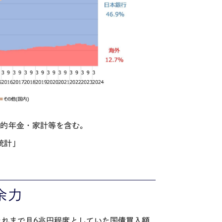
公的年金・家計等を含む。
統計」
余力
それまで月
6
兆円程度としていた国債買入額