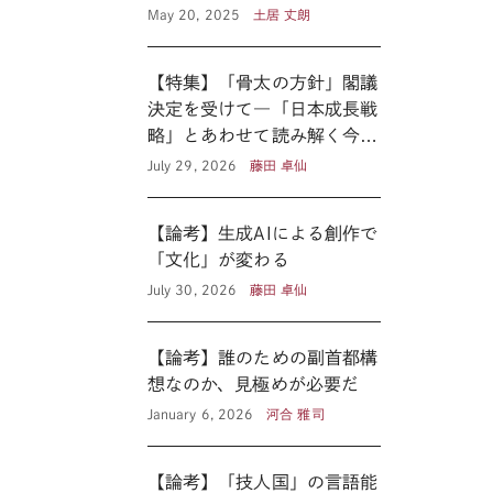
May 20, 2025
土居 丈朗
【特集】「骨太の方針」閣議
決定を受けて―「日本成長戦
略」とあわせて読み解く今後
の医療政策―
July 29, 2026
藤田 卓仙
【論考】生成AIによる創作で
「文化」が変わる
July 30, 2026
藤田 卓仙
【論考】誰のための副首都構
想なのか、見極めが必要だ
January 6, 2026
河合 雅司
【論考】「技人国」の言語能