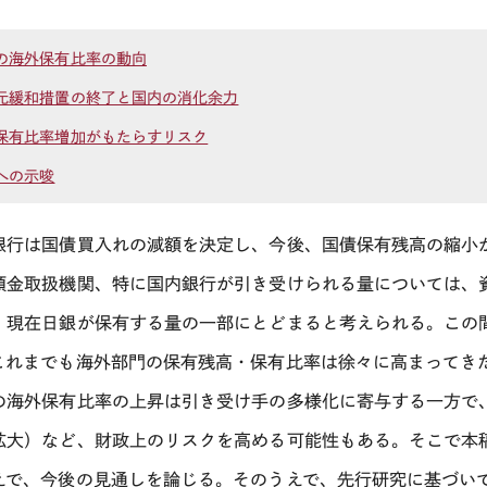
の海外保有比率の動向
元緩和措置の終了と国内の消化余力
保有比率増加がもたらすリスク
への示唆
銀行は国債買入れの減額を決定し、今後、国債保有残高の縮小
預金取扱機関、特に国内銀行が引き受けられる量については、
、現在日銀が保有する量の一部にとどまると考えられる。この
これまでも海外部門の保有残高・保有比率は徐々に高まってき
の海外保有比率の上昇は引き受け手の多様化に寄与する一方で
拡大）など、財政上のリスクを高める可能性もある。そこで本
えで、今後の見通しを論じる。そのうえで、先行研究に基づい