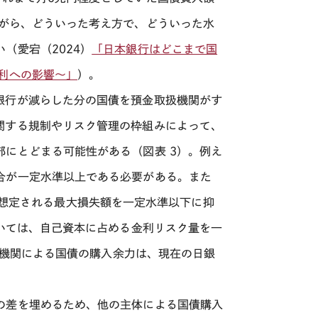
がら、どういった考え方で、どういった水
（愛宕（2024）
「日本銀行はどこまで国
利への影響～」
）。
銀行が減らした分の国債を預金取扱機関がす
関する規制やリスク管理の枠組みによって、
にとどまる可能性がある（図表 3）。例え
合が一定水準以上である必要がある。また
想定される最大損失額を一定水準以下に抑
いては、自己資本に占める金利リスク量を一
機関による国債の購入余力は、現在の日銀
の差を埋めるため、他の主体による国債購入