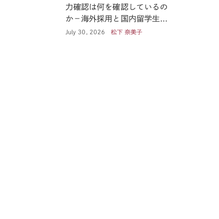
力確認は何を確認しているの
か－海外採用と国内留学生の
あいだ
July 30, 2026
松下 奈美子