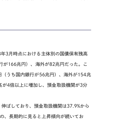
3
年
3
月時点における主体別の国債保有残高
行が
166
兆円）、海外が
82
兆円だった。こ
円（うち国内銀行が
56
兆円）、海外が
154
兆
高が
4
倍以上に増加し、預金取扱機関が
3
分
く伸ばしており、預金取扱機関は
37.9%
から
の、長期的に見ると上昇傾向が続いてお