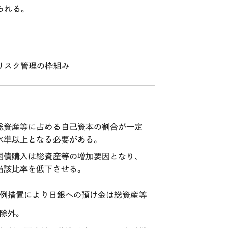
られる。
リスク管理の枠組み
総資産等に占める⾃⼰資本の割合が⼀定
⽔準以上となる必要がある。
国債購入は総資産等の増加要因となり、
当該比率を低下させる。
例措置により⽇銀への預け⾦は総資産等
除外。