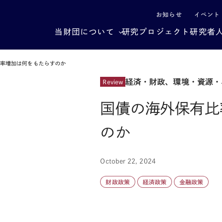
による社会構造転換
お知らせ
イベント
当財団について
研究プロジェクト
研究者
比率増加は何をもたらすのか
経済・財政、環境・資源・
Review
国債の海外保有比
のか
October 22, 2024
財政政策
経済政策
金融政策