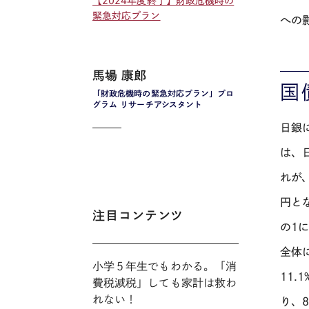
【2024年度終了】財政危機時の
緊急対応プラン
への
馬場 康郎
国
「財政危機時の緊急対応プラン」プロ
グラム リサーチアシスタント
日銀
は、
れが
円と
注目コンテンツ
の
1
全体
小学５年生でもわかる。「消
11.1
費税減税」しても家計は救わ
れない！
り、
8