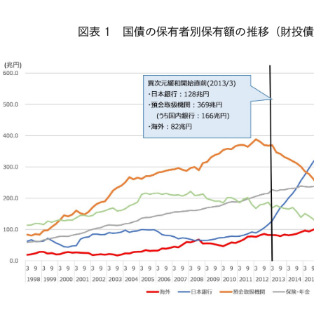
図表
1
国債の保有者別保有額の推移（財投債