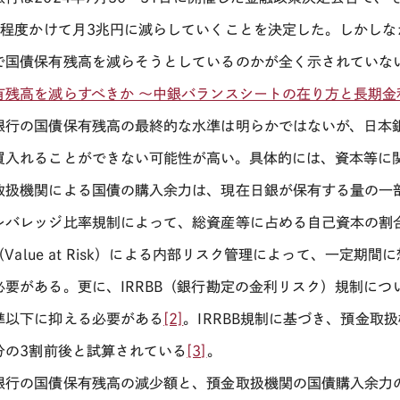
年程度かけて月
3
兆円に減らしていくことを決定した。しかしな
で国債保有残高を減らそうとしているのかが全く示されていない
有残高を減らすべきか ～中銀バランスシートの在り方と長期金
銀行の国債保有残高の最終的な水準は明らかではないが、日本
買入れることができない可能性が高い。具体的には、資本等に
取扱機関による国債の購入余力は、現在日銀が保有する量の一部
レバレッジ比率規制によって、総資産等に占める自己資本の割
（
Value at Risk
）による内部リスク管理によって、一定期間に
必要がある。更に、
IRRBB
（銀行勘定の金利リスク）規制につ
準以下に抑える必要がある
[2]
。
IRRBB
規制に基づき、預金取扱
分の
3
割前後と試算されている
[3]
。
銀行の国債保有残高の減少額と、預金取扱機関の国債購入余力