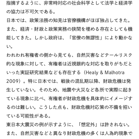
指摘するように、非常時対応の社会科学として法学と経済学
の協力は不可欠である。
日本では、政策法務の知見は官僚機構がほぼ独占してきた。
また、経済・財政と政策実務の狭間を埋める存在としても機
能してきた。しかし政府は、「官僚の無謬性」により動かな
い。
われわれ有権者の側から見ても、自然災害などテールリスク
的な現象に対して、有権者は近視眼的な対応を取りがちだと
いった実証研究結果なども存在する（
Healy & Malhotra
2009
）。特に日本では、戦後の混乱期以降、財政危機は発
生していない。そのため、地震や火災など各所で実際に起き
ている現象に比べ、有権者が財政危機を具体的にイメージす
るのは難しい。こうした点も、財政危機対応策の不備を招い
ている可能性がある。
東日本大震災の例が示すように、「想定外」は許されない。
また、自然災害などと異なり財政危機の多くは人為的現象で