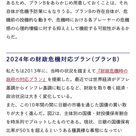
あるため、プラン
B
をあらかじめ用意しておくことは、それ
自体が危機予防策にもなりうる。プラン
B
の存在自体が、危
機前の投機的な動きや、危機時における各プレーヤーの危機
感の心理的増幅に対する抑えとして機能する可能性があるか
らだ。
2024
年の財政危機対応プラン（プラン
B
）
私たちは
2013
年に、当時の状況を踏まえて
『財政危機時の
政府の対応プラン』
を提案した。最近では世界経済がデフレ
基調からインフレ基調に転じるなど、財政を取り巻く経済・
政治状況は大きく変化している。
また、この
10
年間の間に日銀の市場を通じた国債の買い取
りが大きく進んだ。図
2
は、主体別の国債・財投債保有割合
を時系列でプロットしたものである。現状、日銀の国債保有
比率が
50
％を超えるというある種異様な事態になってい