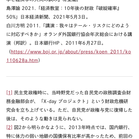
島澤諭
2021.
「経済教室：
10
年後の財政『破綻確率』
50%
」日本経済新聞、
2021
年
5
月
3
日。
白川方明
2011.
「講演：我々はテール・リスクにどのよう
に対応すべきか」オランダ外国銀行協会年次総会における講
演（邦訳）。日本銀行
HP
、
2011
年
6
月
27
日。
（
https://www.boj.or.jp/about/press/koen_2011/ko
110628a.htm
）
[1]
民主党政権時に、当時野党だった自民党の政務調査会財
務金融部会が、「
X-day
プロジェクト」という財政危機研
究会を立ち上げている。ただ、自民党が政権与党に復帰した
後は、そのような動きは見られない。
[2]
図
2
から明らかなように、
2013
年時点では、国内銀行、
特に体力の弱い地銀の国債保有比率が高かったため、前回の