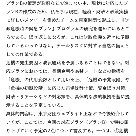
プラン
B
の策定が政府などで進まない中、現状に対応したプ
ラン
B
の作成のため、私たちは現在、経済・財政と政策実務
に詳しいメンバーを集めたチームを東京財団で形成し、『財
政危機時の緊急プラン』プログラムの研究を進めているとこ
ろである。繰り返しになるが、これは財政危機を近々に予期
しているからではない。テールリスクに対する当然の備えと
しての作業である。
危機の発生要因と波及経路を予測しきることはできない。対
応プランにおいては、長期金利や為替レートなどの指標を
「危機」の代用変数として用いた上、「危機の予兆段階」や
「危機の初期段階」に応じた市場沈静化策、資金繰り対策、
財政トリアージなどの対応策を、具体的な法的根拠を基に提
示することを予定している。
具体的内容は、東京財団ウェブサイト上などで今後紹介して
いくが、ここでは、今回の対応プラン（プラン
B
）で特に掘
り下げていく予定の
2
点について言及する。一つは、①危機