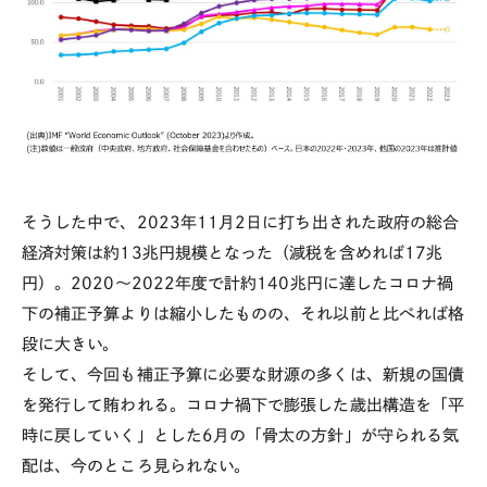
そうした中で、
2023
年
11
月
2
日に打ち出された政府の総合
経済対策は約
13
兆円規模となった（減税を含めれば
17
兆
円）。
2020
〜
2022
年度で計約
140
兆円に達したコロナ禍
下の補正予算よりは縮小したものの、それ以前と比べれば格
段に大きい。
そして、今回も補正予算に必要な財源の多くは、新規の国債
を発行して賄われる。コロナ禍下で膨張した歳出構造を「平
時に戻していく」とした
6
月の「骨太の方針」が守られる気
配は、今のところ見られない。