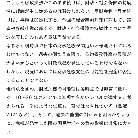
こうした財政膨張がこのまま続けば、財政・社会保障の持続
性に疑義が生じ始めるのは避けられない。長期金利上昇が続
けば、事態は加速化する。今回の総合経済対策に対して、論
者や各紙社説の多くが、財政・社会保障の持続性について懸
念を表したのもある意味当然である。
もちろん現時点で日本の財政危機が間近いと予測されている
わけではない。過去の例で見る限り、公的債務残高の累積が
大きいからといって財政危機が発生しているわけでもない。
しかし、現況においては財政危機発生の可能性を完全に否定
することもできない。
現時点を含め、財政危機の可能性は各時点では非常に低い
が、
10
〜
20
年スパンでは無視できないレベルに達すると考
えられる。そのような試算も一部ではなされている（島澤
2021
など）。そして、過去の他国の例からも明らかなよう
に、危機が発生した際の国民生活への負の影響は非常に大き
い。