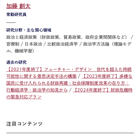
加藤 創太
常勤研究員
研究分野・主な関心領域
政治と経済政策（財政政策、貿易政策、政府企業間関係など）
官僚制
日本政治
比較政治経済学
政治学方法論（理論モデ
ル、機械学習）
過去の研究
【2021年度終了】フューチャー・デザイン 世代を超えた持続
可能性に関する意思決定手法の構築
【2023年度終了】多様な
国民に受け入れられる財政再建・社会保障制度改革の在り方：
行動経済学・政治学の知見から
【2024年度終了】財政危機時
の緊急対応プラン
注目コンテンツ