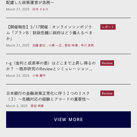
配慮した政策運営が急務～
March 31, 2025
対木 さおり
【開催報告】3/17開催：オンラインシンポジウ
レポート
ム「プランB：財政危機に政府はどう備えるべき
か」
March 31, 2025
加藤 創太 , 小黒 一正 , 愛宕 伸康 , 早川 英男
r-g（金利と成長率の差）はどこまで上昇し得るの
Review
か？ －既存研究のReviewとシミュレーション...
March 25, 2025
小林 庸平
日本銀行の金融政策正常化に伴う２つのリスク
Review
（３）～危機対応の経験とアコードの重要性～
March 3, 2025
愛宕 伸康
VIEW MORE