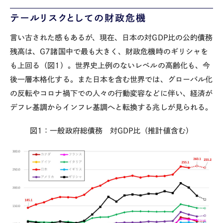
テールリスクとしての財政危機
言い古された感もあるが、現在、日本の対
GDP
比の公的債務
残高は、
G7
諸国中で最も大きく、財政危機時のギリシャを
も上回る（図
1
）。世界史上例のないレベルの高齢化も、今
後一層本格化する。また日本を含む世界では、グローバル化
の反転やコロナ禍下での人々の行動変容などに伴い、経済が
デフレ基調からインフレ基調へと転換する兆しが見られる。
図
1
：一般政府総債務 対
GDP
比（推計値含む）