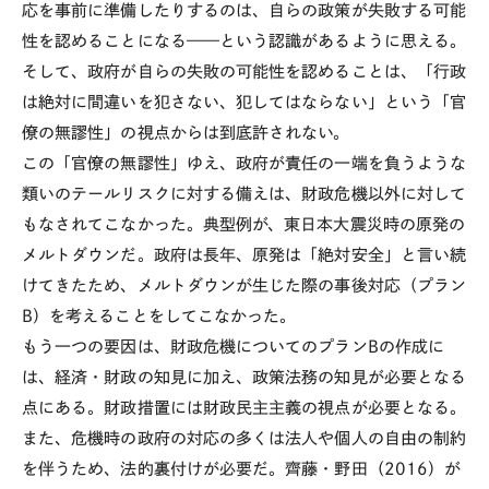
応を事前に準備したりするのは、自らの政策が失敗する可能
性を認めることになる——という認識があるように思える。
そして、政府が自らの失敗の可能性を認めることは、「行政
は絶対に間違いを犯さない、犯してはならない」という「官
僚の無謬性」の視点からは到底許されない。
この「官僚の無謬性」ゆえ、政府が責任の一端を負うような
類いのテールリスクに対する備えは、財政危機以外に対して
もなされてこなかった。典型例が、東日本大震災時の原発の
メルトダウンだ。政府は長年、原発は「絶対安全」と言い続
けてきたため、メルトダウンが生じた際の事後対応（プラン
B
）を考えることをしてこなかった。
もう一つの要因は、財政危機についてのプラン
B
の作成に
は、経済・財政の知見に加え、政策法務の知見が必要となる
点にある。財政措置には財政民主主義の視点が必要となる。
また、危機時の政府の対応の多くは法人や個人の自由の制約
を伴うため、法的裏付けが必要だ。齊藤・野田（
2016
）が