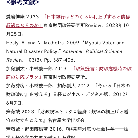
＜参考文献＞
愛宕伸康
2023.
「日本銀行はどのくらい利上げすると債務
超過になるのか」
東京財団政策研究所
Review
、
2023
年
10
月
25
日。
Healy, A. and N. Malhotra. 2009. “Myopic Voter and
Natural Disaster Policy.”
American Political Science
Review.
103(3). Pp. 387-406.
加藤創太・小林慶一郎
2013
．
『政策提言：財政危機時の政
府の対応プラン』
東京財団政策研究所。
加藤秀樹・小林慶一郎・加藤創太 2012. 「今から『日本の
財政破綻』を考える」日経ビジネス・デジタル版、2012年
6月7日。
齊藤誠
2023.
『財政規律とマクロ経済：規律の棚上げと遵
守の対立をこえて』名古屋大学出版会。
齊藤誠・野田博編著
2016.
『非常時対応の社会科学——法
学と経済学の共同の試み』有斐閣。