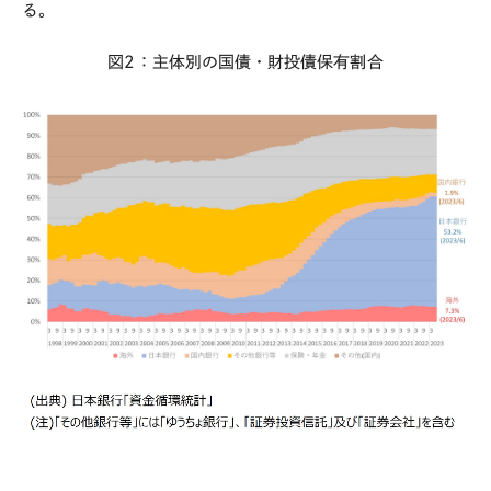
る。
図
2
：主体別の国債・財投債保有割合