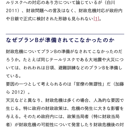
ルリスクへの対応のあり方について論じているが（白川
2011
）、財政問題への言及はなく、財政危機対応が政府内
や日銀で正式に検討された形跡も見られない
[1]
。
なぜプラン
B
が準備されてこなかったのか
財政危機についてプラン
B
の準備がなされてこなかったのだ
ろうか。たとえば同じテールリスクである大地震や火災につ
いては、われわれは日頃、避難訓練などのプラン
B
を準備し
ている。
要因の一つとして考えられるのは「官僚の無謬性」だ（加藤
ら
2012
）。
天災などと異なり、財政危機は多くの場合、人為的な要因で
生じる。特に政府の財政政策は、危機の発生に大きな影響を
与える。そのため政府内には、政策当局者（特に財政当局
者）が財政危機の可能性について発言したり財政危機後の対