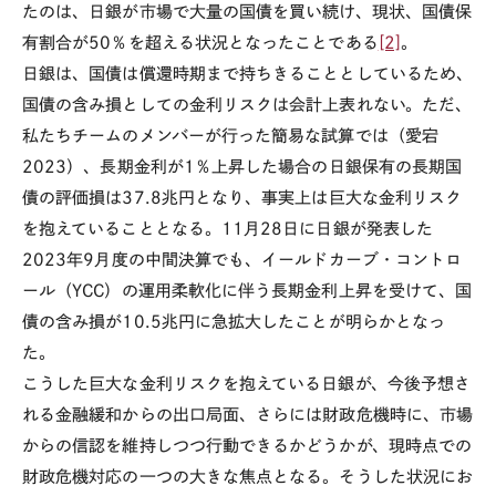
たのは、日銀が市場で大量の国債を買い続け、現状、国債保
有割合が
50
％を超える状況となったことである
[2]
。
日銀は、国債は償還時期まで持ちきることとしているため、
国債の含み損としての金利リスクは会計上表れない。ただ、
私たちチームのメンバーが行った簡易な試算では（愛宕
2023
）、長期金利が
1
％上昇した場合の日銀保有の長期国
債の評価損は
37.8
兆円となり、事実上は巨大な金利リスク
を抱えていることとなる。
11
月
28
日に日銀が発表した
2023
年
9
月度の中間決算でも、イールドカーブ・コントロ
ール（
YCC
）の運用柔軟化に伴う長期金利上昇を受けて、国
債の含み損が
10.5
兆円に急拡大したことが明らかとなっ
た。
こうした巨大な金利リスクを抱えている日銀が、今後予想さ
れる金融緩和からの出口局面、さらには財政危機時に、市場
からの信認を維持しつつ行動できるかどうかが、現時点での
財政危機対応の一つの大きな焦点となる。そうした状況にお