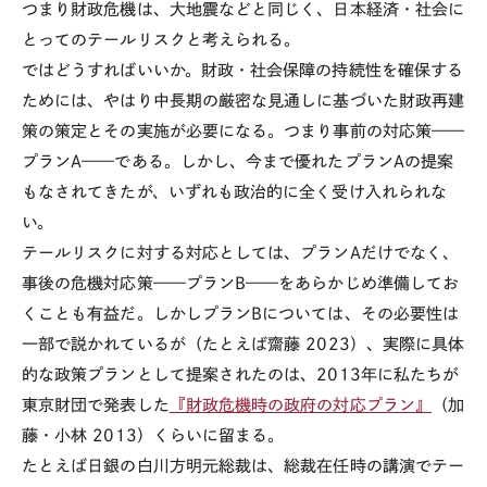
つまり財政危機は、大地震などと同じく、日本経済・社会に
とってのテールリスクと考えられる。
ではどうすればいいか。財政・社会保障の持続性を確保する
ためには、やはり中長期の厳密な見通しに基づいた財政再建
策の策定とその実施が必要になる。つまり事前の対応策——
プラン
A
——である。しかし、今まで優れたプラン
A
の提案
もなされてきたが、いずれも政治的に全く受け入れられな
い。
テールリスクに対する対応としては、プラン
A
だけでなく、
事後の危機対応策——プラン
B
——をあらかじめ準備してお
くことも有益だ。しかしプラン
B
については、その必要性は
一部で説かれているが（たとえば齋藤
2023
）、実際に具体
的な政策プランとして提案されたのは、
2013
年に私たちが
東京財団で発表した
『財政危機時の政府の対応プラン』
（加
藤・小林
2013
）くらいに留まる。
たとえば日銀の白川方明元総裁は、総裁在任時の講演でテー