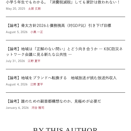
小学５年生でもわかる。「消費税減税」しても家計は救われない！
May 20, 2025
土居 丈朗
【論考】骨太方針2026と債務残高（対GDP比）引き下げ目標
August 5, 2026
小黒 一正
【論考】地域は「正解のない問い」とどう向き合うか ― KBC防災ネ
ットワーク会議に見る新たな公共性 ―
July 31, 2026
江野 夏平
【論考】地域をブランドへ転換する 地域放送が挑む放送外収入
August 4, 2026
江野 夏平
【論考】誰のための副首都構想なのか、見極めが必要だ
January 6, 2026
河合 雅司
BY THIS AUTHOR