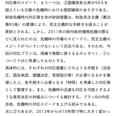
対応策のスピード、もう一つは、②国債保有比率が
50
％を
超えている日銀の危機時における信認確保のあり方である。
財政危機時の対応策を含め財政措置は、財政民主主義（憲法
第
83
条）の要請により、民主主義的な手続きを経ることが
原則とされる。しかし、
2011
年の欧州政府債務危機の際な
どに見られたのは、危機時の市場のスピードに、民主主義の
スピードがついていけないという状況である。そのため、今
回の対応プランは、現場で実際に使えるものとすべく、①に
ついて十分に考慮したものとする。
具体的には、それぞれの対応措置にどのような手続き（法改
正、国会承認、閣議決定、官邸指示等）が必要になるかを整
理した上、各手続きに必要となる「時間」を考慮した対応策
として整理する。また、危機時の迅速な対応を可能とするよ
うな意思決定の枠組みについても検討する。プラン
B
の作成
自体、危機時の対応スピードを上げる試みでもある。
次に②であるが、
2013
年からの
10
年間で特に大きく変わっ