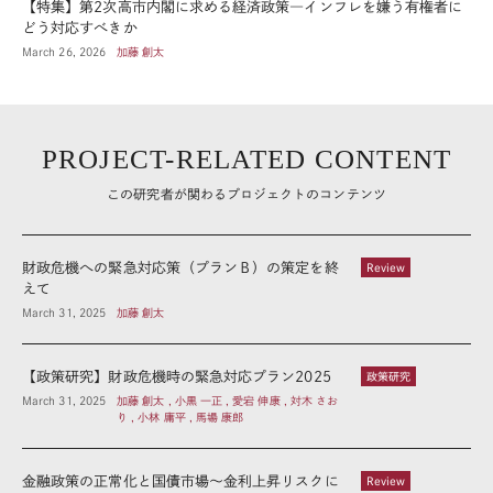
【特集】第2次高市内閣に求める経済政策―インフレを嫌う有権者に
どう対応すべきか
March 26, 2026
加藤 創太
PROJECT-RELATED CONTENT
この研究者が関わるプロジェクトのコンテンツ
財政危機への緊急対応策（プランＢ）の策定を終
Review
えて
March 31, 2025
加藤 創太
【政策研究】財政危機時の緊急対応プラン2025
政策研究
March 31, 2025
加藤 創太 , 小黒 一正 , 愛宕 伸康 , 対木 さお
り , 小林 庸平 , 馬場 康郎
金融政策の正常化と国債市場～金利上昇リスクに
Review