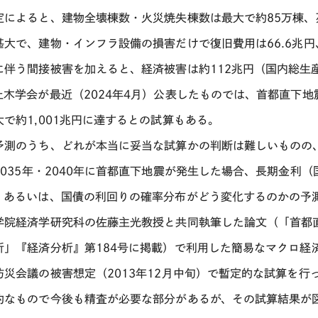
定によると、建物全壊棟数・火災焼失棟数は最大で約
85
万棟、
甚大で、建物・インフラ設備の損害だけで復旧費用は
66.6
兆円
に伴う間接被害を加えると、経済被害は約
112
兆円（国内総生
土木学会が最近（
2024
年
4
月）公表したものでは、首都直下地
大で約
1,001
兆円に達するとの試算もある。
予測のうち、どれが本当に妥当な試算かの判断は難しいものの
2035
年・
2040
年に首都直下地震が発生した場合、長期金利（
、あるいは、国債の利回りの確率分布がどう変化するのかの予
学院経済学研究科の佐藤主光教授と共同執筆した論文（「首都
析」『経済分析』第
184
号に掲載）で利用した簡易なマクロ経
防災会議の被害想定（
2013
年
12
月中旬）で暫定的な試算を行
的なもので今後も精査が必要な部分があるが、その試算結果が