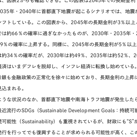
は、図表
2
からも確認できる。この図表は
2045
年での長期金利
2035
年・
2040
年に首都直下地震が起こるシナリオでは、地震
シフトしている。この図表から、
2045
年の長期金利が
3
％以上
では約
66
％の確率に過ぎなかったものが、
2030
年・
2035
年・
79
％の確率に上昇する。同様に、
2045
年の長期金利が
5
％以上
は約
34
％の確率だが、
2030
年は約
49
％、
2035
年は約
52
％、
2
経済はいまデフレを脱却し、インフレ経済に転換し始めている
日銀も金融政策の正常化を徐々に始めており、長期金利の上昇
見込まれる。
ような状況のなか、首都直下地震や南海トラフ地震が発生した
最近流行の
SDGs
（
Sustainable Development Goals
：持続可
続可能性（
Sustainability
）も重視されているが、財政にも
“S”
発行を行ってでも復興することが求められる可能性が高く、こ