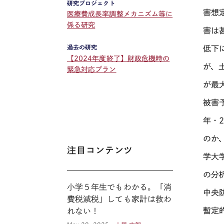
研究プロジェクト
害想
医療費成長率調整メカニズム等に
係る研究
害は
過去の研究
低下
【2024年度終了】財政危機時の
が、
緊急対応プラン
が最
被害
年・
のか
注目コンテンツ
学大
の分
小学５年生でもわかる。「消
中央
費税減税」しても家計は救わ
暫定
れない！