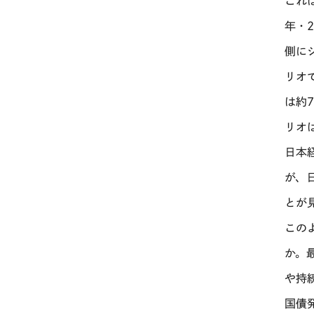
これ
年・
側に
リオ
は約
リオ
日本
が、
とが
この
か。
や持
国債