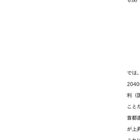
では
2040
利（
こと
首都
が上