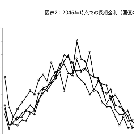
図表
2
：
2045
年時点での長期金利（国債