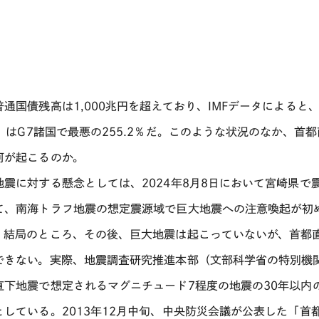
普通国債残高は
1,000
兆円を超えており、
IMF
データによると
）は
G7
諸国で最悪の
255.2
％だ。このような状況のなか、首都
何が起こるのか。
地震に対する懸念としては、
2024
年
8
月
8
日において宮崎県で
て、南海トラフ地震の想定震源域で巨大地震への注意喚起が初
。結局のところ、その後、巨大地震は起こっていないが、首都
できない。実際、地震調査研究推進本部（文部科学省の特別機
直下地震で想定されるマグニチュード
7
程度の地震の
30
年以内
としている。
2013
年
12
月中旬、中央防災会議が公表した「首