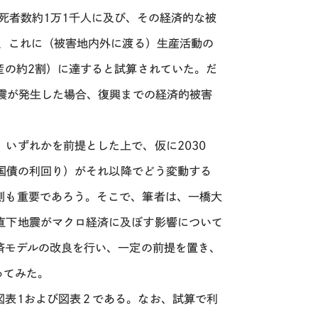
死者数約
1
万
1
千人に及び、その経済的な被
、これに（被害地内外に渡る）生産活動の
産の約
2
割）に達すると試算されていた。だ
震が発生した場合、復興までの経済的被害
、いずれかを前提とした上で、仮に
2030
国債の利回り）がそれ以降でどう変動する
測も重要であろう。そこで、筆者は、一橋大
直下地震がマクロ経済に及ぼす影響について
済モデルの改良を行い、一定の前提を置き、
ってみた。
図表
1
および図表２である。なお、試算で利