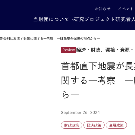
による社会構造転換
お知らせ
イベント
当財団について
研究プロジェクト
研究者
長期金利に及ぼす影響に関する一考察 ―財政安全保障の視点から―
経済・財政、環境・資源・
Review
首都直下地震が長
関する一考察 ―
ら―
September 26, 2024
財政政策
経済政策
金融政策