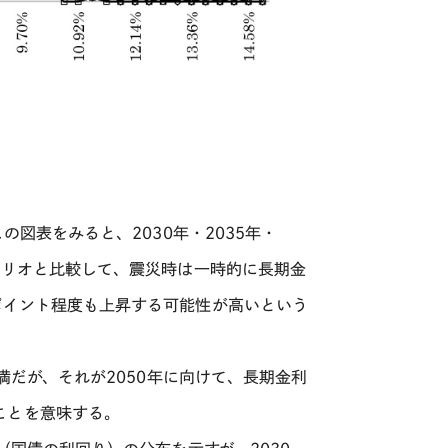
この図表をみると、
2030
年・
2035
年・
ナリオと比較して、震災時は一時的に長期金
ポイント程度も上昇する可能性が高いという
満だが、それが
2050
年に向けて、長期金利
ことを意味する。