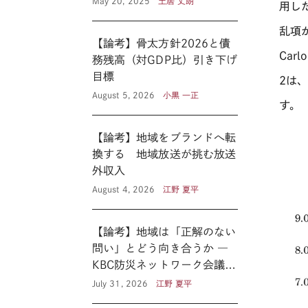
May 20, 2025
土居 丈朗
用し
乱項
【論考】骨太方針2026と債
Carlo
務残高（対GDP比）引き下げ
目標
2
は
August 5, 2026
小黒 一正
す。
【論考】地域をブランドへ転
換する 地域放送が挑む放送
外収入
August 4, 2026
江野 夏平
【論考】地域は「正解のない
問い」とどう向き合うか ―
KBC防災ネットワーク会議に
見る新たな公共性 ―
July 31, 2026
江野 夏平