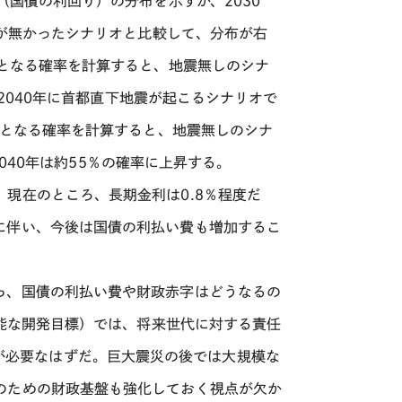
（国債の利回り）の分布を示すが、
2030
が無かったシナリオと比較して、分布が右
となる確率を計算すると、地震無しのシナ
2040
年に首都直下地震が起こるシナリオで
となる確率を計算すると、地震無しのシナ
040
年は約
55
％の確率に上昇する。
。現在のところ、長期金利は
0.8
％程度だ
に伴い、今後は国債の利払い費も増加するこ
ら、国債の利払い費や財政赤字はどうなるの
能な開発目標）では、将来世代に対する責任
が必要なはずだ。巨大震災の後では大規模な
のための財政基盤も強化しておく視点が欠か