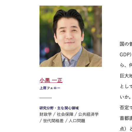
国の
GDP
ら、
巨大
小黒 一正
とし
上席フェロー
いか
否定
研究分野・主な関心領域
財政学
社会保障
公共経済学
首都
世代間格差
人口問題
点）