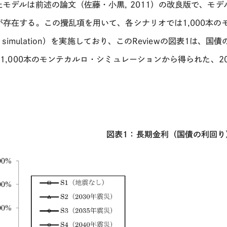
たモデルは前述の論文（佐藤・小黒
, 2011
）の改良版で、モデ
が存在する。この攪乱項を用いて、各シナリオでは
1,000
本の
 simulation
）を実施しており、この
Review
の図表
1
は、国債
、
1,000
本のモンテカルロ・シミュレーションから得られた、
2
図表
1
：長期金利（国債の利回り