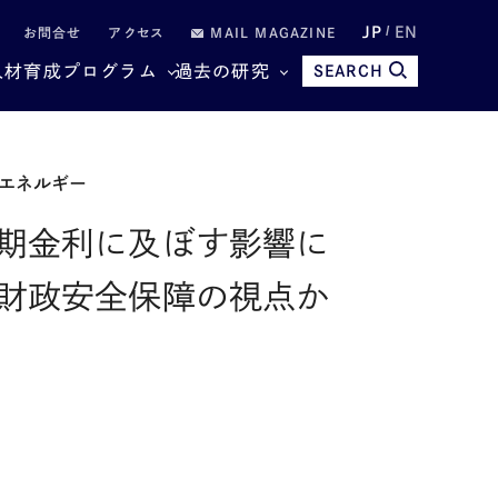
JP
EN
お問合せ
アクセス
MAIL MAGAZINE
人材育成プログラム
過去の研究
SEARCH
エネルギー
期金利に及ぼす影響に
財政安全保障の視点か