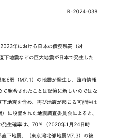
R-2024-038
、
2023
年における日本の債務残高（対
直下地震などの巨大地震が日本で発生した
震度
6
弱（
M7.1
）の地震が発生し、臨時情報
めて発令されたことは記憶に新しいのではな
直下地震を含め、再び地震が起こる可能性は
関）に設置された地震調査委員会によると、
の発生確率は、
70
％（
2020
年
1
月
24
日時
都直下地震」（東京湾北部地震
M7.3
）の被