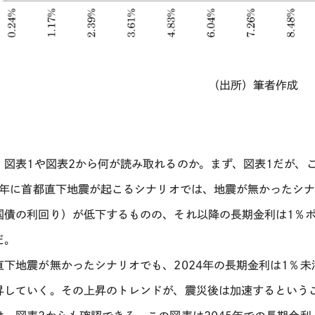
（出所）筆者作成
、図表
1
や図表
2
から何が読み取れるのか。まず、図表
1
だが、
年に首都直下地震が起こるシナリオでは、地震が無かったシ
国債の利回り）が低下するものの、それ以降の長期金利は
1
％
だ。
直下地震が無かったシナリオでも、
2024
年の長期金利は
1
％未
昇していく。その上昇のトレンドが、震災後は加速するという