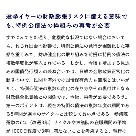
選挙イヤーの財政膨張リスクに備える意味で
も、特例公債法の枠組みの再考が必要
すでにみてきた通り、危機的な状況ではない場合において
も、ねじれ国会の影響で、特例公債法の発行が困難化した事
態を重くみて、財政健全化の取り組みを前提に特例公債法の
複数年度化が導入されている。しかし、今後も増加する見込
みの国債発行額との兼ね合いでは、日銀の金融政策正常化の
動きの中で、民間や海外での国債保有余力も無限とはいいが
たく、特例公債法の複数年度化の在り方やその裏付けとなる
財政健全化目標との関係では、今後、再考が必要であろう。
第一のポイントは、現在の特例公債法の複数年度の期間であ
る
5
年間が選挙のサイクルと比較して長い点である。参議院
選挙の
6
年（改選
3
年）サイクルや衆議院の在職期間の平均
が
1000
日程度で
3
年に満たないことを考慮すると、現行の