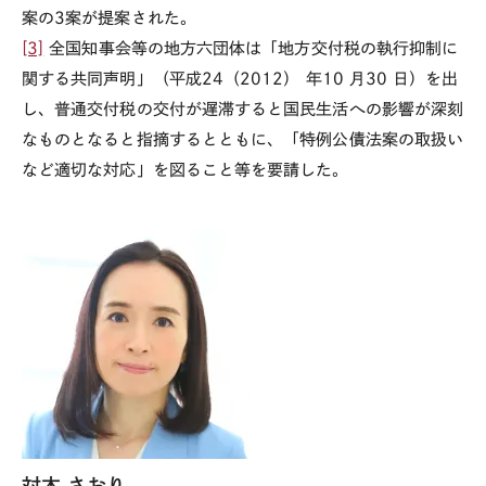
案の
3
案が提案された。
[3]
全国知事会等の地方六団体は「地方交付税の執行抑制に
関する共同声明」（
平成24（2012） 年
10 月
30
日）を出
し、普通交付税の交付が遅滞すると国民生活への影響が深刻
なものとなると指摘するとともに、「特例公債法案の取扱い
など適切な対応」を図ること等を要請した。
対木 さおり