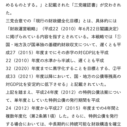
めるものとする。」と記載された「三党確認書」が交わされ
た。
三党合意での「現行の財政健全化目標」とは、具体的には
「財政運営戦略」（
平成22（2010）年
6月
22
日閣議決定）
に掲げられている内容を指すとされている。本戦略では「
①
国・地方及び国単独の基礎的財政収支について、遅くとも平
成
27
（
2015
）年度までにその赤字の対
GDP
比を平成
22
（
2010
）年度の水準から半減し、遅くとも平成
32
（
2020
）年度までに黒字化することを目標とする、
②
平
成
33
（
2021
）年度以降において、国・地方の公債等残高の
対
GDP
比を安定的に低下させる」と記載されていた。
上記を踏まえ、平成
24
年度
（
2012
）の特例公債法案につい
て、単年度としていた特例公債の発行期間を
平成
24（2012）年度
から
平成27（2015）年度
までの
4
年間と
複数年度化（第
2
条第
1
項）した。さらに、特例公債を発行
する場合においては、中長期的に持続可能な財政構造を確立