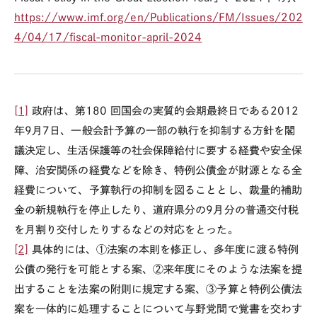
https://www.imf.org/en/Publications/FM/Issues/202
4/04/17/fiscal-monitor-april-2024
[1]
政府は、第
180
回国会の実質的会期最終日である
2012
年
9月
7
日、一般会計予算の一部の執行を抑制する方針を閣
議決定し、生活保護等の社会保障給付に要する経費や安全保
障、治安関係の経費などを除き、特例公債金が財源となる全
経費について、予算執行の抑制を図ることとし、裁量的補助
金の新規執行を停止したり、道府県分の9月分の普通交付税
を月割り交付したりするなどの対応をとった。
[2]
具体的には、
①
法案の本則を修正し、多年度に渡る特例
公債の発行を可能とする案、
②
来年度にそのような法案を提
出することを法案の附則に規定する案、
③
予算と特例公債法
案を一体的に処理することについて与野党間で覚書を交わす