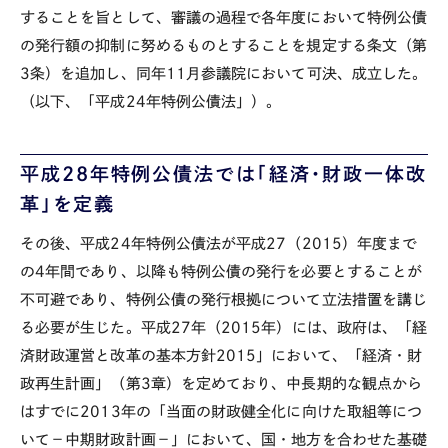
することを旨として、審議の過程で各年度において特例公債
の発行額の抑制に努めるものとすることを規定する条文（第
3
条）を追加し、同年
11
月参議院において可決、成立した。
（以下、「平成
24
年特例公債法」）。
平成
28
年特例公債法では「経済・財政一体改
革」を定義
その後、平成
24
年特例公債法が
平成27（2015）年度
まで
の
4
年間であり、以降も特例公債の発行を必要とすることが
不可避であり、特例公債の発行根拠について立法措置を講じ
る必要が生じた。
平成27年（2015年）
には、政府は、「経
済財政運営と改革の基本方針
2015
」において、「経済・財
政再生計画」（第
3
章）を定めており、中長期的な観点から
はすでに
2013年
の「当面の財政健全化に向けた取組等につ
いて－中期財政計画－」において、国・地方を合わせた基礎