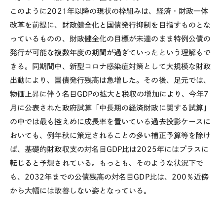
このように
2021年
以降の現状の枠組みは、経済・財政一体
改革を前提に、財政健全化と国債発行抑制を目指すものとな
っているものの、財政健全化の目標が未達のまま特例公債の
発行が可能な複数年度の期間が過ぎていったという理解もで
きる。同期間中、新型コロナ感染症対策として大規模な財政
出動により、国債発行残高は急増した。その後、足元では、
物価上昇に伴う名目
GDP
の拡大と税収の増加により、今年
7
月に公表された政府試算「中長期の経済財政に関する試算」
の中では最も控えめに成長率を置いている過去投影ケースに
おいても、例年秋に策定されることの多い補正予算等を除け
ば、基礎的財政収支の対名目
GDP
比は
2025年
にはプラスに
転じると予想されている。もっとも、そのような状況下で
も、
2032
年までの公債残高の対名目
GDP
比は、
200
％近傍
から大幅には改善しない姿となっている。