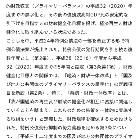
的財政収支（プライマリーバランス）の
平成32（2020）年
度
までの黒字化と、その後の債務残高対
GDP
比の安定的な
引下げを目指すとの財政健全化目標を掲げ、経済再生と財政
健全化に取り組んでいる状況であった。
こうした中、平成
24
年特例公債法の一部を改正する形で特
例公債法案が提出された。特例公債の発行期間を引き続き複
数年度とし（第
2
条）、
平成28（2016）年度
から
平成
32（2020）年度
までの
5
年間と設定（第
3
条第
1
項）。財政
健全化目標との関係では、「経済・財政一体改革」と「国及
び地方公共団体のプライマリーバランスの黒字化」の定義項
目を新設（第
2
条）。特に、「経済・財政一体改革」とは、
「我が国経済の再生及び財政の健全化が相互に密接に関連し
ていることを踏まえ、これらのための施策を一体的に実施す
る取組をいう」と定義した。財政規律を確保するため設けら
れた、特例公債発行抑制の努力義務を定める第
3
条につい
て、「平成三十二年度までの国及び地方公共団体のプライマ