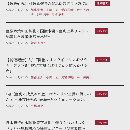
【政策研究】財政危機時の緊急対応プラン2025
政策研究
March 31, 2025
加藤 創太 , 小黒 一正 , 愛宕 伸康 , 対木 さお
り , 小林 庸平 , 馬場 康郎
金融政策の正常化と国債市場～金利上昇リスクに
Review
配慮した政策運営が急務～
March 31, 2025
対木 さおり
【開催報告】3/17開催：オンラインシンポジウ
レポート
ム「プランB：財政危機に政府はどう備えるべき
か」
March 31, 2025
加藤 創太 , 小黒 一正 , 愛宕 伸康 , 早川 英男
r-g（金利と成長率の差）はどこまで上昇し得るの
Review
か？ －既存研究のReviewとシミュレーション...
March 25, 2025
小林 庸平
日本銀行の金融政策正常化に伴う２つのリスク
Review
（３）～危機対応の経験とアコードの重要性～