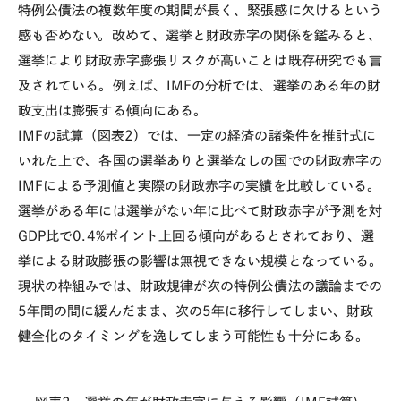
特例公債法の複数年度の期間が長く、緊張感に欠けるという
感も否めない。改めて、選挙と財政赤字の関係を鑑みると、
選挙により財政赤字膨張リスクが高いことは既存研究でも言
及されている。例えば、
IMF
の分析では、選挙のある年の財
政支出は膨張する傾向にある。
IMFの試算（図表
2
）では、一定の経済の諸条件を推計式に
いれた上で、各国の選挙ありと選挙なしの国での財政赤字の
IMF
による予測値と実際の財政赤字の実績を比較している。
選挙がある年には選挙がない年に比べて財政赤字が予測を対
GDP
比で
0.4%
ポイント上回る傾向があるとされており、選
挙による財政膨張の影響は無視できない規模となっている。
現状の枠組みでは、財政規律が次の特例公債法の議論までの
5
年間の間に緩んだまま、次の
5
年に移行してしまい、財政
健全化のタイミングを逸してしまう可能性も十分にある。