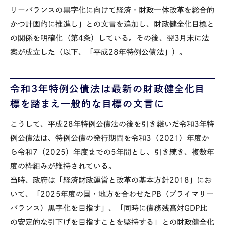
リーバランスの黒字化に向けて経済・財政一体改革を総合的
かつ計画的に推進し」との文言を追加し、財政健全化目標と
の関係を明確化（第
4
条）している。その後、翌
3
月末に法
案が成立した（以下、「平成
28
年特例公債法」）。
令和
3
年特例公債法は最新の財政健全化目
標を踏まえ一般的な目標の文言に
こうして、平成
28
年特例公債法の後を引き継い
だ
令和
3
年特
例公債法は、特例公債の発行期間を
令和3（2021）年度
か
ら
令和7（2025）年度
までの
5
年間とし、引き続き、複数年
度の枠組みが維持されている。
当時、政府は「経済財政運営と改革の基本方針
2018
」にお
いて、「
2025
年度の国・地方を合わせた
PB
（プライマリー
バランス）黒字化を目指す」、「同時に債務残高対
GDP
比
の安定的な引下げを目指すことを堅持する」との財政健全化