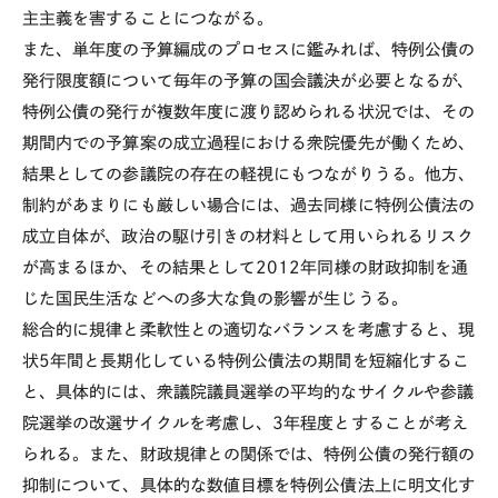
主主義を害することにつながる。
また、単年度の予算編成のプロセスに鑑みれば、特例公債の
発行限度額について毎年の予算の国会議決が必要となるが、
特例公債の発行が複数年度に渡り認められる状況では、その
期間内での予算案の成立過程における衆院優先が働くため、
結果としての参議院の存在の軽視にもつながりうる。他方、
制約があまりにも厳しい場合には、過去同様に特例公債法の
成立自体が、政治の駆け引きの材料として用いられるリスク
が高まるほか、その結果として
2012年
同様の財政抑制を通
じた国⺠生活などへの多大な負の影響が生じうる。
総合的に規律と柔軟性との適切なバランスを考慮すると、現
状
5
年間と長期化している特例公債法の期間を短縮化するこ
と、具体的には、衆議院議員選挙の平均的なサイクルや参議
院選挙の改選サイクルを考慮し、
3
年程度とすることが考え
られる。また、財政規律との関係では、特例公債の発行額の
抑制について、具体的な数値目標を特例公債法上に明文化す