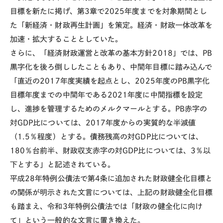
目標を新たに掲げ、
第
3章で
2025年度
までを対象期間とし
た「新経済・財政再生計画」を策定。経済・財政一体改革を
加速・拡大することとしていた。
さらに、「経済財政運営と改革の基本方針
2018
」では、
PB
黒字化を後ろ倒ししたこともあり、中間年目標に踏み込んで
「直近の
2017
年度実績を起点とし、
2025
年度の
PB
黒字化
目標年度までの中間年である
2021
年度に中間指標を設定
し、進捗を管理するためのメルクマールとする。
PB
赤字の
対
GDP
比については、
2017
年度からの実質的な半減値
（
1.5
％程度）とする。債務残高の対
GDP
比については、
180
％台前半、財政収支赤字の対
GDP
比については、
3
％以
下とする」と記述されている。
平成
28
年特例公債法で第
4
条に追加された財政健全化目標と
の関係が明示された文言については、上記の財政健全化目標
も踏まえ、令和
3
年特例公債法では「財政の健全化に向け
て」という一般的な文言に置き換えた。