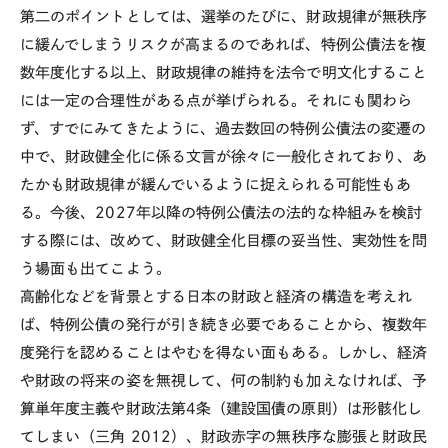
第二のポイントとしては、選挙のたびに、財政規律が無秩序
に緩んでしまうリスクが高まるのであれば、特例公債法を複
数年度化する以上、財政規律の維持を法令で明文化すること
には一定の合理性がある点が挙げられる。それにも関わら
ず、すでにみてきたように、過去数回の特例公債法の変遷の
中で、財政健全化に係る文言が徐々に一般化されており、あ
たかも財政規律が緩んでいるように捉えられる可能性もあ
る。今後、
2027年
以降の特例公債法の法的な枠組みを検討
する際には、改めて、財政健全化目標の妥当性、実効性を問
う場面も出てこよう。
高齢化などを背景とする日本の財政と経済の構造を考えれ
ば、特例公債の発行が引き続き必要であることから、複数年
度発行を認めることはやむを得ない面もある。しかし、経済
や財政の将来の姿を無視して、何の制約も加えなければ、予
算単年度主義や財政法第
4
条（建設国債の原則）は形骸化し
てしまい（三角
2012
）、財政赤字の無秩序な膨張と財政⺠