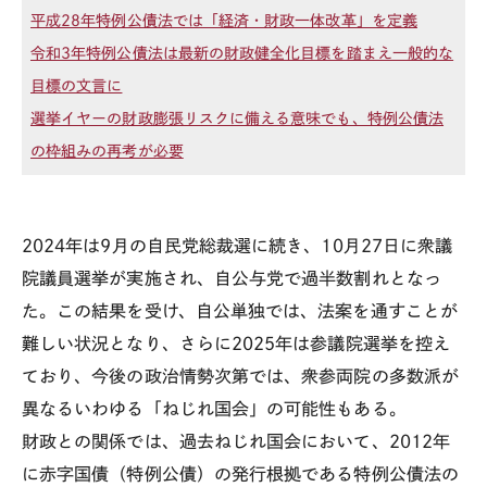
平成28年特例公債法では「経済・財政一体改革」を定義
令和3年特例公債法は最新の財政健全化目標を踏まえ一般的な
目標の文言に
選挙イヤーの財政膨張リスクに備える意味でも、特例公債法
の枠組みの再考が必要
2024年は9月の自民党総裁選に続き、10月27日に衆議
院議員選挙が実施され、自公与党で過半数割れとなっ
た。この結果を受け、自公単独では、法案を通すことが
難しい状況となり、さらに2025年は参議院選挙を控え
ており、今後の政治情勢次第では、衆参両院の多数派が
異なるいわゆる「ねじれ国会」の可能性もある。
財政との関係では、過去ねじれ国会において、2012年
に赤字国債（特例公債）の発行根拠である特例公債法の