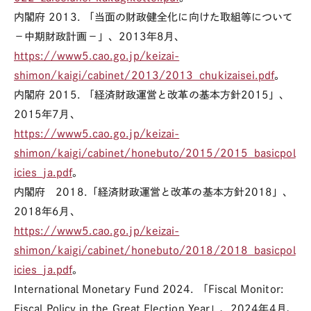
内閣府
2013.
「当面の財政健全化に向けた取組等について
－中期財政計画－」、
2013
年
8
月、
https://www5.cao.go.jp/keizai-
shimon/kaigi/cabinet/2013/2013_chukizaisei.pdf
。
内閣府
2015.
「経済財政運営と改革の基本方針
2015
」、
2015
年
7
月、
https://www5.cao.go.jp/keizai-
shimon/kaigi/cabinet/honebuto/2015/2015_basicpol
icies_ja.pdf
。
内閣府
2018.
「経済財政運営と改革の基本方針
2018
」、
2018
年
6
月、
https://www5.cao.go.jp/keizai-
shimon/kaigi/cabinet/honebuto/2018/2018_basicpol
icies_ja.pdf
。
International Monetary Fund 2024. 「
Fiscal Monitor:
Fiscal Policy in the Great Election Year
」、
2024
年
4
月、