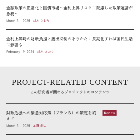
金融政策の正常化と国債市場～金利上昇リスクに配慮した政策運営が
急務～
March 31, 2025
対木 さおり
金利上昇時の財政負担と歳出抑制のありかた：長期化すれば国民生活
に影響も
February 19, 2024
対木 さおり
PROJECT-RELATED CONTENT
この研究者が関わるプロジェクトのコンテンツ
財政危機への緊急対応策（プランＢ）の策定を終
Review
えて
March 31, 2025
加藤 創太