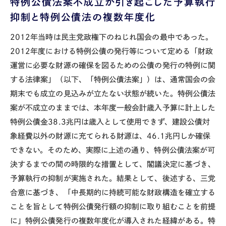
特例公債法案不成立が引き起こした予算執行
抑制と特例公債法の複数年度化
2012年
当時は民主党政権下のねじれ国会の最中であった。
2012年度
における特例公債の発行等について定める「財政
運営に必要な財源の確保を図るための公債の発行の特例に関
する法律案」（以下、「特例公債法案」）は、通常国会の会
期末でも成立の見込みが立たない状態が続いた。特例公債法
案が不成立のままでは、本年度一般会計歳入予算に計上した
特例公債金
38.3
兆円は歳入として使用できず、建設公債対
象経費以外の財源に充てられる財源は、
46.1
兆円しか確保
できない。そのため、実際に上述の通り、
特例公債法
案が可
決するまでの間の時限的な措置として、閣議決定に基づき、
予算執行の抑制が実施された。結果として、後述する、三党
合意に基づき、「中長期的に持続可能な財政構造を確立する
ことを旨として特例公債発行額の抑制に取り組むことを前提
に」特例公債発行の複数年度化が導入された経緯がある。特