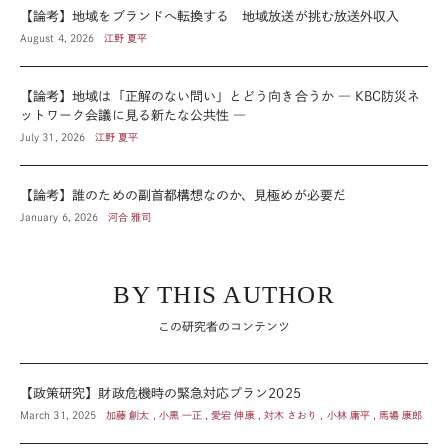
【論考】地域をブランドへ転換する 地域放送が挑む放送外収入
August 4, 2026
江野 夏平
【論考】地域は「正解のない問い」とどう向き合うか ― KBC防災ネ
ットワーク会議に見る新たな公共性 ―
July 31, 2026
江野 夏平
【論考】誰のための副首都構想なのか、見極めが必要だ
January 6, 2026
河合 雅司
BY THIS AUTHOR
この研究者のコンテンツ
【政策研究】財政危機時の緊急対応プラン2025
March 31, 2025
加藤 創太 , 小黒 一正 , 愛宕 伸康 , 対木 さおり , 小林 庸平 , 馬場 康郎