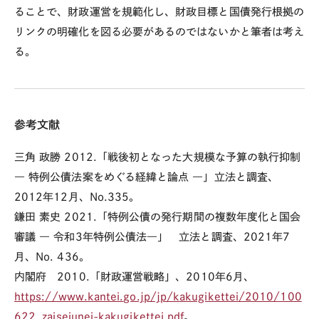
ることで、財政運営を規範化し、財政目標と国債発行根拠の
リンクの明確化を図る必要があるのではないかと筆者は考え
る。
参考文献
三角 政勝
2012.
「戦後初となった大規模な予算の執行抑制
―
特例公債法案をめぐる経緯と論点
―
」立法と調査、
2012
年
12
月、
No.335
。
鎌田 素史
2021.
「特例公債の発行期間の複数年度化と国会
審議
―
令和
3
年特例公債法
―
」 立法と調査、
2021
年
7
月、
No. 436
。
内閣府 2010.「財政運営戦略」、
2010
年
6
月、
https://www.kantei.go.jp/jp/kakugikettei/2010/100
622_zaiseiunei-kakugikettei.pdf
。