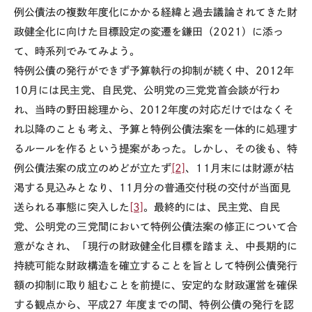
例公債法の複数年度化にかかる経緯と過去議論されてきた財
政健全化に向けた目標設定の変遷を鎌田（
2021
）に添っ
て、時系列でみてみよう。
特例公債の発行ができず予算執行の抑制が続く中、
2012年
10月には民主党、自民党、公明党の三党党首会談が行わ
れ、当時の野田総理から、
2012年度
の対応だけではなくそ
れ以降のことも考え、予算と
特例公債法
案を一体的に処理す
るルールを作るという提案があった。しかし、その後も、
特
例公債法案の成
立のめどが立たず
[2]
、
11
月末には財源が枯
渇する見込みとなり、
11
月分の普通交付税の交付が当面見
送られる事態に突入した
[3]
。最終的には、民主党、自民
党、公明党の三党間において特例公債法案の修正について合
意がなされ、「現行の財政健全化目標を踏まえ、中長期的に
持続可能な財政構造を確立することを旨として特例公債発行
額の抑制に取り組むことを前提に、安定的な財政運営を確保
する観点から、平成
27
年度までの間、特例公債の発行を認