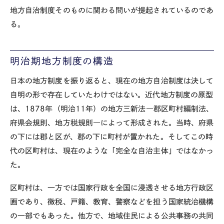
地方自治制度そのものに関わる問いが提起されているのであ
る。
明治期地方制度の構造
日本の地方制度を振り返ると、現在の地方自治制度は決して
自明の形で存在していたわけではない。近代地方制度の原型
は、
1878
年（明治
11
年）の地方三新法
―
郡区町村編制法、
府県会規則、地方税規則
―
によって形成された。当時、府県
の下には郡と区が、郡の下に町村が置かれた。そしてこの時
代の区町村は、現在のような「完全な自治主体」ではなかっ
た。
区町村は、一方では国家行政を全国に浸透させる地方行政区
画であり、徴税、戸籍、教育、警察などを担う国家統治機構
の一部でもあった。他方で、地域住民による公共事務の共同