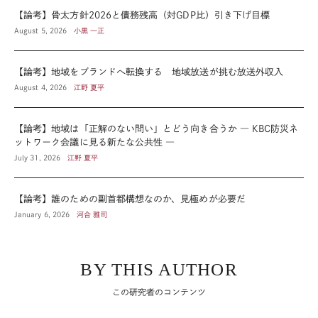
【論考】骨太方針2026と債務残高（対GDP比）引き下げ目標
August 5, 2026
小黒 一正
【論考】地域をブランドへ転換する 地域放送が挑む放送外収入
August 4, 2026
江野 夏平
【論考】地域は「正解のない問い」とどう向き合うか ― KBC防災ネ
ットワーク会議に見る新たな公共性 ―
July 31, 2026
江野 夏平
【論考】誰のための副首都構想なのか、見極めが必要だ
January 6, 2026
河合 雅司
BY THIS AUTHOR
この研究者のコンテンツ