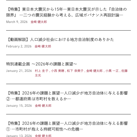
【特集】東日本大震災から15年―東日本大震災が示した『自治体の
限界』 ―二つの震災経験から考える、広域ガバナンス再設計論―
March 9, 2026
金崎 健太郎
【動画解説】人口減少社会における地方自治制度のありかた
February 2, 2026
金崎 健太郎
特別連載企画 ～2026年の課題と展望～
January 21, 2026
村上 圭子 , 小西 美穂 , 松下 奈美子 , 金崎 健太郎 , 小黒 一正 , 佐藤
主光
【特集】2026年の課題と展望―人口減少が地方自治体に与える影響
② ―都道府県は市町村を救えるか―
January 15, 2026
金崎 健太郎
【特集】2026年の課題と展望―人口減少が地方自治体に与える影響
① ―市町村が抱える持続可能性への危機―
January 13, 2026
金崎 健太郎