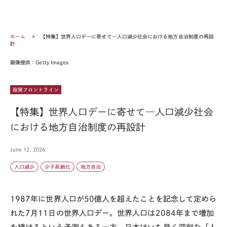
ホーム
【特集】世界人口デーに寄せて―人口減少社会における地方自治制度の再設
計
画像提供：Getty Images
政策フロントライン
【特集】世界人口デーに寄せて―人口減少社会
における地方自治制度の再設計
June 12, 2026
人口減少
少子高齢化
地方自治
1987
年に世界人口が
50
億人を超えたことを記念して定めら
れた
7
月
11
日の世界人口デー。世界人口は
2084
年まで増加