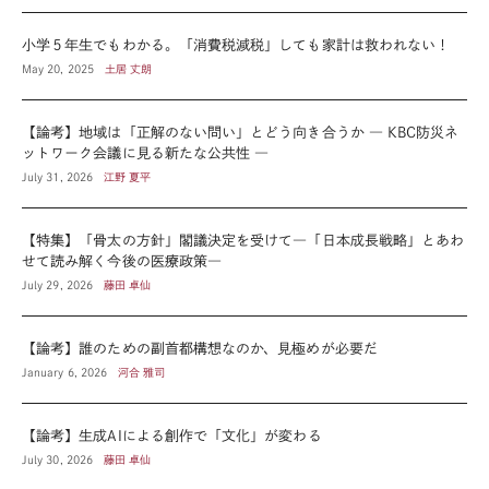
小学５年生でもわかる。「消費税減税」しても家計は救われない！
May 20, 2025
土居 丈朗
【論考】地域は「正解のない問い」とどう向き合うか ― KBC防災ネ
ットワーク会議に見る新たな公共性 ―
July 31, 2026
江野 夏平
【特集】「骨太の方針」閣議決定を受けて―「日本成長戦略」とあわ
せて読み解く今後の医療政策―
July 29, 2026
藤田 卓仙
【論考】誰のための副首都構想なのか、見極めが必要だ
January 6, 2026
河合 雅司
【論考】生成AIによる創作で「文化」が変わる
July 30, 2026
藤田 卓仙