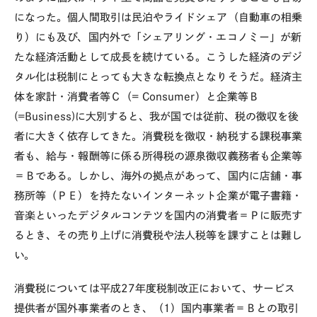
になった。個人間取引は民泊やライドシェア（自動車の相乗
り）にも及び、国内外で「シェアリング・エコノミー」が新
たな経済活動として成長を続けている。こうした経済のデジ
タル化は税制にとっても大きな転換点となりそうだ。経済主
体を家計・消費者等Ｃ（= Consumer）と企業等Ｂ
(=Business)に大別すると、我が国では従前、税の徴収を後
者に大きく依存してきた。消費税を徴収・納税する課税事業
者も、給与・報酬等に係る所得税の源泉徴収義務者も企業等
＝Ｂである。しかし、海外の拠点があって、国内に店舗・事
務所等（ＰＥ）を持たないインターネット企業が電子書籍・
音楽といったデジタルコンテツを国内の消費者＝Ｐに販売す
るとき、その売り上げに消費税や法人税等を課すことは難し
い。
消費税については平成27年度税制改正において、サービス
提供者が国外事業者のとき、（1）国内事業者＝Ｂとの取引