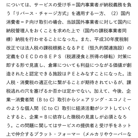
については、サービスの受け手＝国内事業者が納税義務を負
う「リバース・チャージ方式」を適用する一方、（2）国内
消費者＝Ｐ向け取引の場合、当該国外事業者に対して国内に
納税管理人をおくことを求めた上で（国内の課税事業者同
様）納税を行わせることになった。また、平成30年度税制
改正では法人税の課税根拠となるＰＥ（恒久的関連施設）の
定義をＯＥＣＤのＢＥＰＳ（税源浸食と所得の移転）対策に
即する形で見直し、倉庫についても利益につながる価値が創
造されたと認定できる施設はＰＥとみなすことになった。法
人税・消費税の適正化に繋がることが期待されているが、課
税逃れの穴を塞げるか否かは定かでない。加えて、今後、企
業―消費者間（B to C）取引からシェアリング・エコノミー
のような個人間（C to C）取引に経済活動がシフトしていく
とすると、企業＝Ｂに依存した徴税の見直しが必須となろ
う。この問題に関してはサービスの提供者と受け手をネット
上で仲介するプラット・フォーマー（メルカリやウーバーな