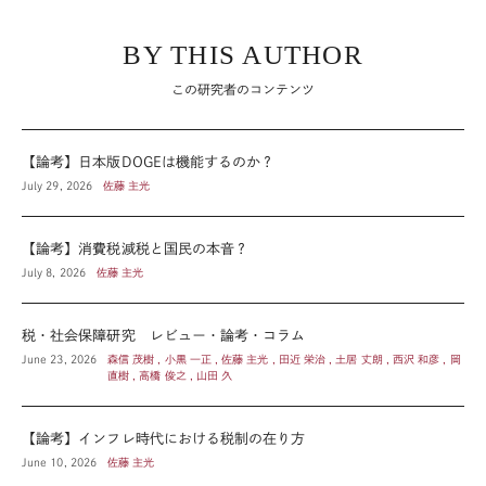
BY THIS AUTHOR
この研究者のコンテンツ
【論考】日本版DOGEは機能するのか？
July 29, 2026
佐藤 主光
【論考】消費税減税と国民の本音？
July 8, 2026
佐藤 主光
税・社会保障研究 レビュー・論考・コラム
June 23, 2026
森信 茂樹 , 小黒 一正 , 佐藤 主光 , 田近 栄治 , 土居 丈朗 , 西沢 和彦 , 岡
直樹 , 高橋 俊之 , 山田 久
【論考】インフレ時代における税制の在り方
June 10, 2026
佐藤 主光