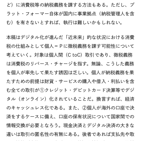
ど）に消費税等の納税義務を課する方法もある。ただし、プ
ラット・フォーマー自体が国内に事業拠点（納税管理人を含
む）を有さないとすれば、執行は難しいかもしれない。
本稿はデジタル化が進んだ「近未来」的な状況における消費
税の仕組みとして個人＝Ｐに徴税義務を課す可能性について
考えていく。対象は個人間（C toC）取引であり、徴税義務
は消費税のリバース・チャージを指す。無論、こうした義務
を個人が率先して果たす誘因は乏しい。個人が納税義務を果
たすための前提は財貨・サービスの購入や借入・利払いを含
む全ての取引が①クレジット・デビットカード決算等でデジ
タル（オンライン）化されていることだ。換言すれば、経済
のキャッシュレス化である。また、②個人が海外の口座で決
済をするケースに備え、口座の保有状況について国家間での
情報交換が必要となろう。現金決済とデジタル決済の大きな
違いは取引の匿名性の有無にある。後者であれば支払先や取