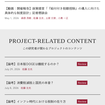
【動画：開催報告】政策提言「『給付付き税額控除』の導入に向けた
具体的な制度設計」記者懇談会
May 1, 2026
森信 茂樹 , 佐藤 主光 , 土居 丈朗 , 小黒 一正
PROJECT-RELATED CONTENT
この研究者が関わるプロジェクトのコンテンツ
【論考】日本版DOGEは機能するのか？
Review
July 29, 2026
佐藤 主光
【論考】消費税減税と国民の本音？
Review
July 8, 2026
佐藤 主光
【論考】インフレ時代における税制の在り方
Review