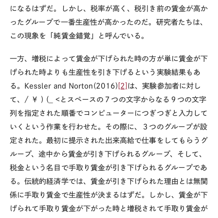
になるはずだ。しかし、税率が高く、税引き前の賃金が高か
ったグループで一番生産性が高かったのだ。研究者たちは、
この現象を「純賃金錯覚」と呼んでいる。
一方、増税によって賃金が下げられた時の方が単に賃金が下
げられた時よりも生産性を引き下げるという実験結果もあ
る。
Kessler and Norton(2016)
[2]
は、実験参加者に対し
て、
/
￥
) (_ <
とスペースの７つの文字からなる９つの文字
列を指定された順番でコンピューターにつぎつぎと入力して
いくという作業を行わせた。その際に、３つのグループが設
定された。最初に提示された出来高給で仕事をしてもらうグ
ループ、途中から賃金が引き下げられるグループ、そして、
税金という名目で手取り賃金が引き下げられるグループであ
る。伝統的経済学では、賃金が引き下げられた理由とは無関
係に手取り賃金で生産性が決まるはずだ。しかし、賃金が下
げられて手取り賃金が下がった時と増税されて手取り賃金が