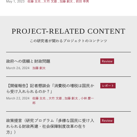
May 1, 2023
佐藤 主光 , 大竹 文雄 , 加藤 創太 , 前田 幸男
PROJECT-RELATED CONTENT
この研究者が関わるプロジェクトのコンテンツ
政府への信頼と財政問題
Review
March 26, 2024
加藤 創太
【開催報告】記者懇談会「消費税の増税は国民か
レポート
ら受け入れられるのか？」
March 22, 2024
佐藤 主光 , 大竹 文雄 , 加藤 創太 , 小林 慶一
郎
政策提言（研究プログラム「多様な国民に受け入
Review
れられる財政再建・社会保障制度改革の在り
方」）