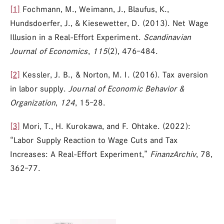
[1]
Fochmann, M., Weimann, J., Blaufus, K.,
Hundsdoerfer, J., & Kiesewetter, D. (2013). Net Wage
Illusion in a Real-Effort Experiment.
Scandinavian
Journal of Economics
,
115
(2), 476–484.
[2]
Kessler, J. B., & Norton, M. I. (2016). Tax aversion
in labor supply.
Journal of Economic Behavior &
Organization
,
124
, 15–28.
[3]
Mori, T., H. Kurokawa, and F. Ohtake. (2022):
“Labor Supply Reaction to Wage Cuts and Tax
Increases: A Real-Effort Experiment,”
FinanzArchiv
, 78,
362–77.