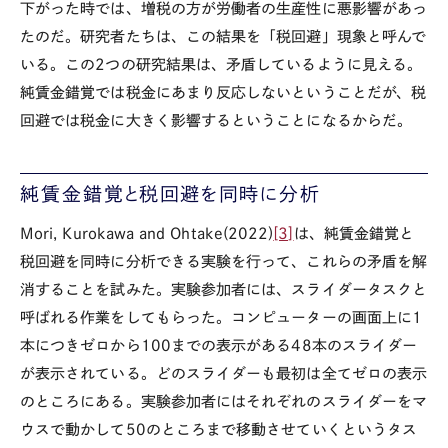
下がった時では、増税の方が労働者の生産性に悪影響があっ
たのだ。研究者たちは、この結果を「税回避」現象と呼んで
いる。この
2
つの研究結果は、矛盾しているように見える。
純賃金錯覚では税金にあまり反応しないということだが、税
回避では税金に大きく影響するということになるからだ。
純賃金錯覚と税回避を同時に分析
Mori, Kurokawa and Ohtake(2022)
[3]
は、純賃金錯覚と
税回避を同時に分析できる実験を行って、これらの矛盾を解
消することを試みた。実験参加者には、スライダータスクと
呼ばれる作業をしてもらった。コンピューターの画面上に
1
本につきゼロから
100
までの表示がある
48
本のスライダー
が表示されている。どのスライダーも最初は全てゼロの表示
のところにある。実験参加者にはそれぞれのスライダーをマ
ウスで動かして
50
のところまで移動させていくというタス