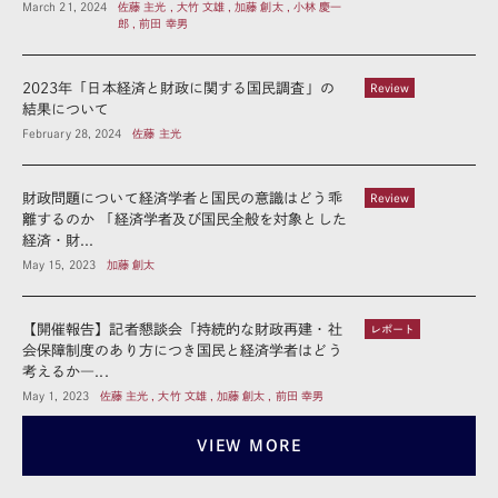
March 21, 2024
佐藤 主光 , 大竹 文雄 , 加藤 創太 , 小林 慶一
郎 , 前田 幸男
2023年「日本経済と財政に関する国民調査」の
Review
結果について
February 28, 2024
佐藤 主光
財政問題について経済学者と国民の意識はどう乖
Review
離するのか 「経済学者及び国民全般を対象とした
経済・財...
May 15, 2023
加藤 創太
【開催報告】記者懇談会「持続的な財政再建・社
レポート
会保障制度のあり方につき国民と経済学者はどう
考えるか―...
May 1, 2023
佐藤 主光 , 大竹 文雄 , 加藤 創太 , 前田 幸男
VIEW MORE