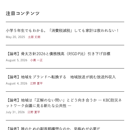
注目コンテンツ
小学５年生でもわかる。「消費税減税」しても家計は救われない！
May 20, 2025
土居 丈朗
【論考】骨太方針2026と債務残高（対GDP比）引き下げ目標
August 5, 2026
小黒 一正
【論考】地域をブランドへ転換する 地域放送が挑む放送外収入
August 4, 2026
江野 夏平
【論考】地域は「正解のない問い」とどう向き合うか ― KBC防災ネ
ットワーク会議に見る新たな公共性 ―
July 31, 2026
江野 夏平
【論考】誰のための副首都構想なのか、見極めが必要だ