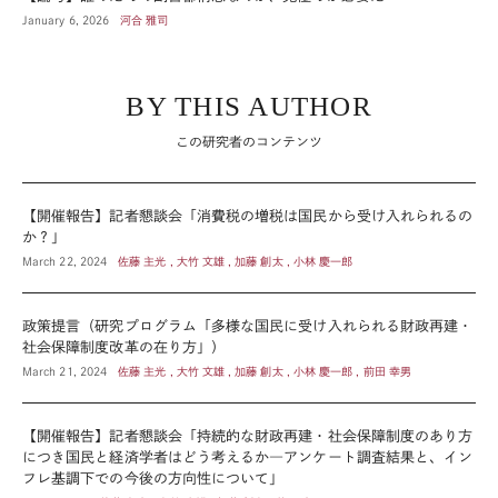
January 6, 2026
河合 雅司
BY THIS AUTHOR
この研究者のコンテンツ
【開催報告】記者懇談会「消費税の増税は国民から受け入れられるの
か？」
March 22, 2024
佐藤 主光 , 大竹 文雄 , 加藤 創太 , 小林 慶一郎
政策提言（研究プログラム「多様な国民に受け入れられる財政再建・
社会保障制度改革の在り方」）
March 21, 2024
佐藤 主光 , 大竹 文雄 , 加藤 創太 , 小林 慶一郎 , 前田 幸男
【開催報告】記者懇談会「持続的な財政再建・社会保障制度のあり方
につき国民と経済学者はどう考えるか―アンケート調査結果と、イン
フレ基調下での今後の方向性について」