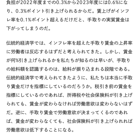
負担が
2022
年度までの
0.3%
から
2023
年度には
0.6%
にな
り、
0.3%
ポイント引き上げられるからだ。賃上げがインフ
レ率を
0.1%
ポイント超えるだけだと、手取りの実質賃金は
下がってしまうのだ。
伝統的経済学では、インフレ率を超えた手取り賃金の上昇率
に労働者は反応するはずだと考えられてきた。しかし、賃金
が何
%
引き上げられるかを私たちが知るのは早いが、手取り
の給料額を認識するのは、給料が振り込まれる段階である。
伝統的経済学で考えられてきたように、私たちは本当に手取
り賃金だけを指標にしているのだろうか。税引き前の賃金を
指標にしているのであれば、所得税や社会保険料が引き上げ
られても、賃金が変わらなければ労働意欲は変わらないはず
だ。逆に、手取り賃金で労働意欲が決まってくるのであれ
ば、賃金が変わらなくても、社会保険料が引き上げられれば
労働意欲は低下することになる。