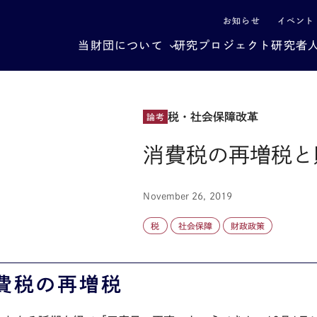
による社会構造転換
お知らせ
イベント
当財団について
研究プロジェクト
研究者
税・社会保障改革
論考
消費税の再増税と
November 26, 2019
税
社会保障
財政政策
費税の再増税