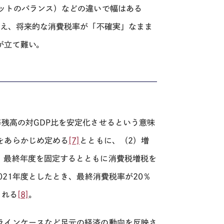
ットのバランス）などの違いで幅はある
え、将来的な消費税率が「不確実」なまま
が立て難い。
務残高の対
GDP
比を安定化させるという意味
をあらかじめ定める
[7]
とともに、（
2
）増
、最終年度を固定するとともに消費税増税を
021
年度としたとき、最終消費税率が
20
％
される
[8]
。
ラインケースなど足元の経済の動向を反映さ