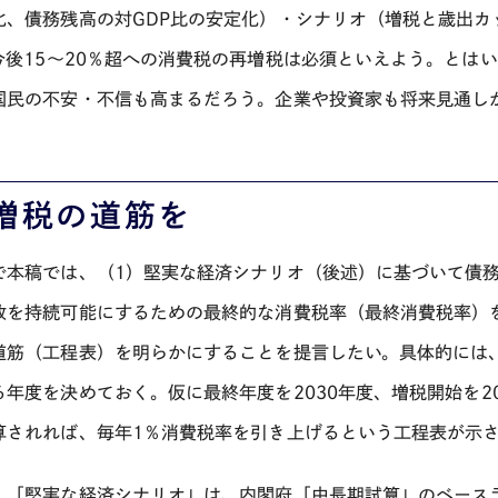
化、債務残高の対
GDP
比の安定化）・シナリオ（増税と歳出カ
今後
15
～
20
％超への消費税の再増税は必須といえよう。とはい
国民の不安・不信も高まるだろう。企業や投資家も将来見通し
増税の道筋を
で本稿では、（
1
）堅実な経済シナリオ（後述）に基づいて債
政を持続可能にするための最終的な消費税率（最終消費税率）
道筋（工程表）を明らかにすることを提言したい。具体的には
る年度を決めておく。仮に最終年度を
2030
年度、増税開始を
2
算されれば、毎年
1
％消費税率を引き上げるという工程表が示
、「堅実な経済シナリオ」は、内閣府「中長期試算」のベース