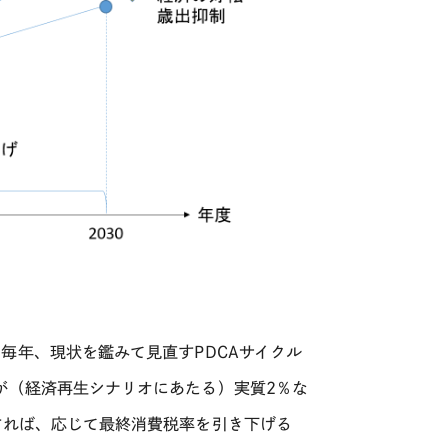
は毎年、現状を鑑みて見直す
PDCA
サイクル
が（経済再生シナリオにあたる）実質
2
％な
すれば、応じて最終消費税率を引き下げる