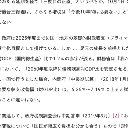
にわたる延期を経て「三度目の正直」というべきか。
10
月
1
日
安倍晋三総理は、さらなる増税は「今後
10
年間は必要ない」と
えない。
、政府は
2025
年度までに国・地方の基礎的財政収支（プライ
健全化目標として掲げている。しかし、足元の成長を前提とし
対
GDP
（国内総生産）比で
1.2
％の赤字が残る。財務省は「我
）において、「
2060
年度以降に債務残高対
GDP
比を安定させる
に一回で行うとした場合、内閣府「中長期試算」（
2018
年
1
月
必要な収支改善幅（対
GDP
比）は、
6.26
％～
7.19
％に上ると
ることに違いはない。
に関連して、政府税制調査会は中期答申（
2019
年
9
月）
[2]
に
消費税について「国民が幅広く負担を分かち合う」もので「所