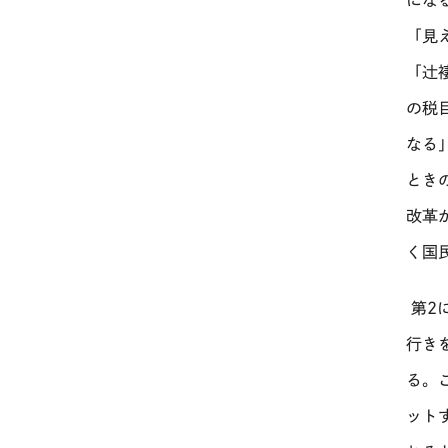
にな
「見
「辻
の税
なる
とき
改革
く国
第
2
行き
る。
ット