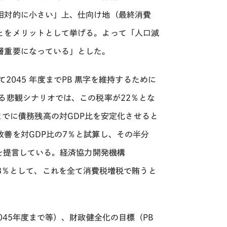
相対的に小さい」上、仕向け地（最終消費
とをメリットとして挙げる。よって「人口減
層重要になっている」とした。
て
2045
年度まで
PB
黒字を維持するために
る悲観シナリオでは、この税率が
22
％とな
までに債務残高の対
GDP
比を安定化させると
改善を対
GDP
比の
7
％と試算し、その半分
を提言している。経済協力開発機構
8
％として、これを全て消費税増税で賄うと
045
年度まで等）、財政健全化の目標（
PB