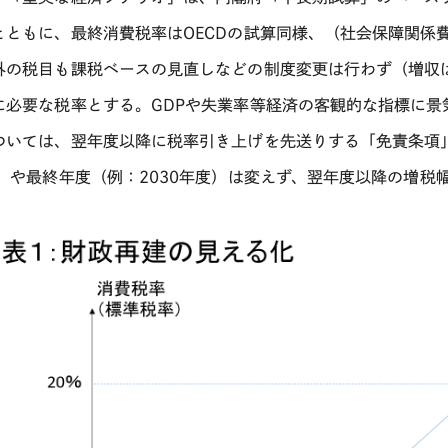
とともに、最終消費税率は
OECD
の試算同様、（社会保障関係
外の税目も課税ベースの見直しなどの制度変更は行わず（増収
に必要な税率とする。
GDP
や失業率等経済の客観的な指標に景
ついては、翌年度以降に税率引き上げを先送りする「免責条項
）や最終年度（例：
2030
年度）は変えず、翌年度以降の増税