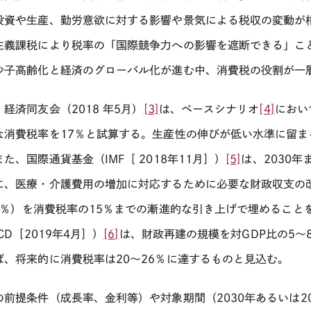
投資や生産、勤労意欲に対する影響や景気による税収の変動が
主義課税により税率の「国際競争力への影響を遮断できる」こ
少子高齢化と経済のグローバル化が進む中、消費税の役割が一
、経済同友会（
2018
年
5
月）
[3]
は、ベースシナリオ
[4]
におい
な消費税率を
17
％と試算する。生産性の伸びが低い水準に留ま
また、国際通貨基金（
IMF
［
2018
年
11
月］）
[5]
は、
2030
年
に、医療・介護費用の増加に対応するために必要な財政収支の
％）を消費税率の
15
％までの漸進的な引き上げで埋めること
CD
［
2019
年
4
月］）
[6]
は、財政再建の規模を対
GDP
比の
5
～
ば、将来的に消費税率は
20
～
26
％に達するものと見込む。
の前提条件（成長率、金利等）や対象期間（
2030
年あるいは
2