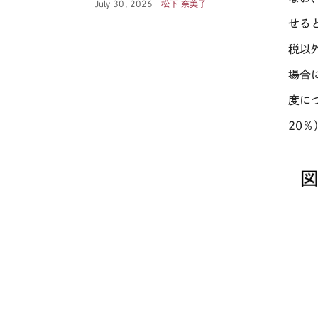
あいだ
July 30, 2026
松下 奈美子
せる
税以
場合
度に
20
％