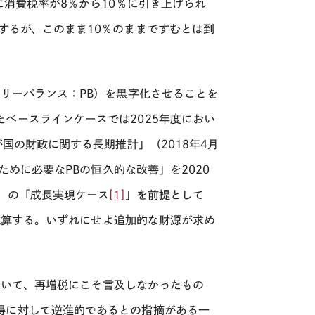
に消費税率が
8
％から
10
％に引き上げられ
するが、このまま
10
％のままですむとは到
マリーバランス：
PB
）を黒字化させることを
たベースラインケースでは
2025
年度におい
が国の財政に関する長期推計」（
2018
年
4
月
ために必要な
PB
の恒久的な改善」を
2020
）の「成長実現ケース
[1]
」を前提として
試算する。いずれにせよ追加的な財源が求め
おいて、再増税にこそ言及しなかったもの
得に対して逆進的であるとの指摘がある一