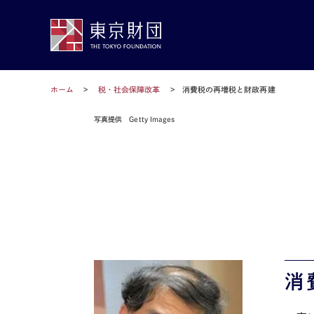
ホーム
税・社会保障改革
消費税の再増税と財政再建
写真提供 Getty Images
消