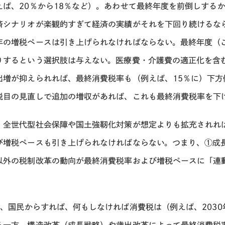
えば、
20
％から
18
％など）。あわせて最終年度を前倒しする
済シナリオが楽観的すぎて経済の実績がそれを下回り続けるな
年の増税ペースは引き上げられなければならない。最終年度（
りするという選択肢は与えない。医療費・介護費の適正化を含
出増が抑えられれば、最終消費税率も（例えば、
15
％に）下方
税目の見直しで追加の増収があれば、これも最終消費税率を下
、全世代型社会保障や国土強靭化対策が想定よりも拡充されれ
び増税ペースも引き上げられなければならない。つまり、①成
以外の税制改革の動向が最終消費税率および増税ペースに「連
。
に、国民からすれば、何もしなければ消費税は（例えば、
2030