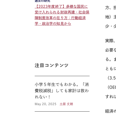
過去の研究
【2023年度終了】多様な国民に
方、
受け入れられる財政再建・社会保
地）
障制度改革の在り方：行動経済
学・政治学の知見から
少・
実際
必要
る。
注目コンテンツ
とも
（
3.5
小学５年生でもわかる。「消
（
OE
費税減税」しても家計は救わ
すれ
れない！
May 20, 2025
土居 丈朗
経済