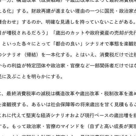
る一方、構造改革（成長戦略）や歳出改革によって最終消費税
える化」する。財政再建が進まない理由の一つに国民・政治家
褄合わせ」するのか、明確な見通しを持っていないことがある
目が増税されるだろう」「歳出のカットや政府資産の売却が先
」といった各々にとって「都合の良い」シナリオで事態を楽観
のシナリオ（帰結）を一本化する。とはいえ、消費税だけで辻
からの利益が特定団体や政治家・官僚など一部関係者だけでは
民に及ぶことを明らかにする。
に、最終消費税率の減税は構造改革や歳出改革・税制改革を進
を楽観視する、あるいは社会保障等の将来歳出を甘く見積もる
これに代えて堅実な経済シナリオおよび現行ペースの歳出増を
する。もって政治家・官僚のマインドを（自ずと高い成長が実