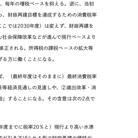
か、毎年の増税ペースを抑える。逆に、当初
ら、財政再建目標を達成するための消費税率
ここでは
2030
年度）は変えず、財政再建を
む社会保障改革などが進んで現行ペースより
修正される。所得税の課税ベースの拡大等
げる方に働くことになる。
ば、（最終年度はそのままに）最終消費税率
長等経済見通しの見直しや、②歳出改革・消
動」することになる。その含意は次の
2
点で
年度までに税率
20
％と）現行より高い水準