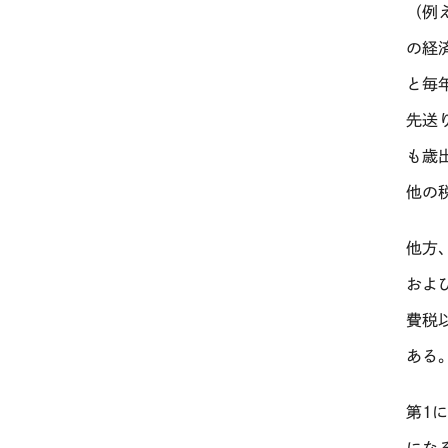
（例
の経
と毎
先送
も歳
他の
他方
およ
費税
ある
第
1