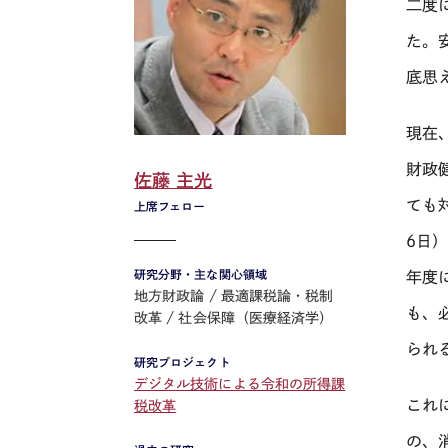
二度
た。
底思
現在
財政
佐藤 主光
ても
上席フェロー
6
日
研究分野・主な関心領域
年度
地方財政論
最適課税論・税制
も、
改革
社会保障（医療経済学）
られ
研究プロジェクト
デジタル技術による令和の所得課
これ
税改革
の、