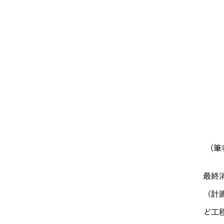
（筆
最終
（計
ど工