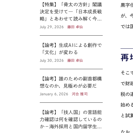
【特集】「骨太の方針」閣議
黒字
決定を受けて―「日本成長戦
が、
略」とあわせて読み解く今後
の医療政策―
では
July 29, 2026
藤田 卓仙
【論考】生成AIによる創作で
「文化」が変わる
再
July 30, 2026
藤田 卓仙
そこ
【論考】誰のための副首都構
で財
想なのか、見極めが必要だ
税の
January 6, 2026
河合 雅司
始め
【論考】「技人国」の言語能
と試
力確認は何を確認しているの
か－海外採用と国内留学生の
なお