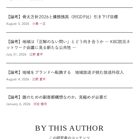
【論考】骨太方針2026と債務残高（対GDP比）引き下げ目標
August 5, 2026
小黒 一正
【論考】地域は「正解のない問い」とどう向き合うか ― KBC防災ネ
ットワーク会議に見る新たな公共性 ―
July 31, 2026
江野 夏平
【論考】地域をブランドへ転換する 地域放送が挑む放送外収入
August 4, 2026
江野 夏平
【論考】誰のための副首都構想なのか、見極めが必要だ
January 6, 2026
河合 雅司
BY THIS AUTHOR
この研究者のコンテンツ