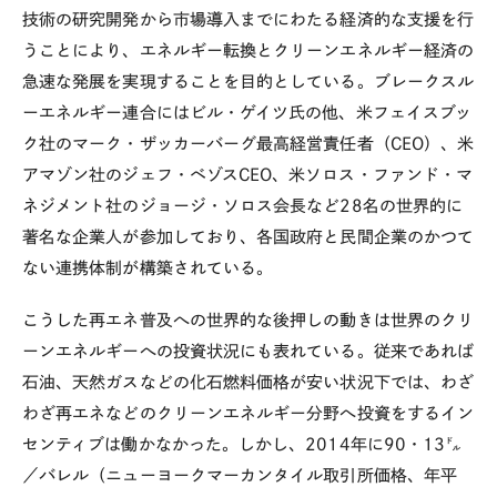
技術の研究開発から市場導入までにわたる経済的な支援を行
うことにより、エネルギー転換とクリーンエネルギー経済の
急速な発展を実現することを目的としている。ブレークスル
ーエネルギー連合にはビル・ゲイツ氏の他、米フェイスブッ
ク社のマーク・ザッカーバーグ最高経営責任者（CEO）、米
アマゾン社のジェフ・ベゾスCEO、米ソロス・ファンド・マ
ネジメント社のジョージ・ソロス会長など28名の世界的に
著名な企業人が参加しており、各国政府と民間企業のかつて
ない連携体制が構築されている。
こうした再エネ普及への世界的な後押しの動きは世界のクリ
ーンエネルギーへの投資状況にも表れている。従来であれば
石油、天然ガスなどの化石燃料価格が安い状況下では、わざ
わざ再エネなどのクリーンエネルギー分野へ投資をするイン
センティブは働かなかった。しかし、2014年に90・13㌦
／バレル（ニューヨークマーカンタイル取引所価格、年平