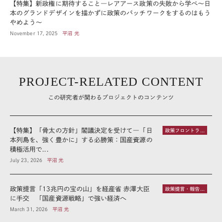
【特集】新政権に期待すること―レアアース政策の失敗から学べ～日
本のグランドデザインを描かずに政策のパッチワークをするのはもう
やめよう～
November 17, 2025
平沼 光
PROJECT-RELATED CONTENT
この研究者が関わるプロジェクトのコンテンツ
【特集】「骨太の方針」閣議決定を受けて―「日
政策フロントライン
本列島を、強く豊かに」する必勝策：国産資源の
積極活用で...
July 23, 2026
平沼 光
政策提言「13兆円の宝の山」を経産省 赤澤大臣
政策提言・報告書
に手交 「国産資源戦略」で強い経済へ
March 31, 2026
平沼 光