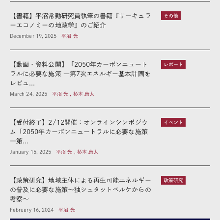
【書籍】平沼常勤研究員執筆の書籍『サーキュラ
その他
ーエコノミーの地政学』のご紹介
December 19, 2025
平沼 光
【動画・資料公開】「2050年カーボンニュート
レポート
ラルに必要な施策 ―第7次エネルギー基本計画を
レビュ...
March 24, 2025
平沼 光 , 杉本 康太
【受付終了】2/12開催：オンラインシンポジウ
イベント
ム「2050年カーボンニュートラルに必要な施策
―第...
January 15, 2025
平沼 光 , 杉本 康太
【政策研究】地域主体による再生可能エネルギー
政策研究
の普及に必要な施策～独シュタットベルケからの
考察～
February 16, 2024
平沼 光