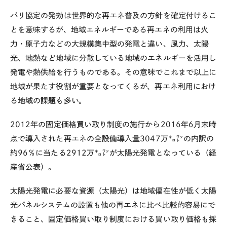
パリ協定の発効は世界的な再エネ普及の方針を確定付けるこ
とを意味するが、地域エネルギーである再エネの利用は火
力・原子力などの大規模集中型の発電と違い、風力、太陽
光、地熱など地域に分散している地域のエネルギーを活用し
発電や熱供給を行うものである。その意味でこれまで以上に
地域が果たす役割が重要となってくるが、再エネ利用におけ
る地域の課題も多い。
2012年の固定価格買い取り制度の施行から2016年6月末時
点で導入された再エネの全設備導入量3047万㌔㍗の内訳の
約96％に当たる2912万㌔㍗が太陽光発電となっている（経
産省公表）。
太陽光発電に必要な資源（太陽光）は地域偏在性が低く太陽
光パネルシステムの設置も他の再エネに比べ比較的容易にで
きること、固定価格買い取り制度における買い取り価格も採