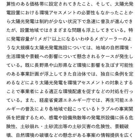
算性のある価格帯に設定されてきたこと、そして、太陽光発
電設置における環境アセスメントの必要性もなかったことか
ら太陽光発電は制約が少ない状況下で急速に普及が進んでき
たが、設置地域ではさまざまな問題も浮上してきている。特
に発電容量が1メガ㍗以上になるいわゆるメガソーラーのよ
うな大規模な太陽光発電施設については、地域の自然環境・
生活環境や景観への影響について懸念されるケースが発生し
ている。既に長野県や山形県など環境に影響を及ぼす可能性
のある事業計画が浮上してきた自治体では、独自に条例を定
めるなどにより太陽光発電を環境アセスメントの対象とする
ことで事業者による適正な環境配慮を促すなどの対処を行っ
ている。また、経産省資源エネルギー庁では、再生可能エネ
ルギーの普及により各地域で起こっているトラブルの事実関
係を把握するため、感電や設備飛散等の発電所設備に係る危
険性、土砂崩れ・土砂流出等の土砂災害の危険性、景観破
壊、自然環境の破壊などの懸念がある事案の情報提供を広く