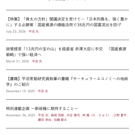
【特集】「骨太の方針」閣議決定を受けて―「日本列島を、強く豊か
に」する必勝策：国産資源の積極活用で38兆円の国富流出を防げ
July 23, 2026
平沼 光
政策提言「13兆円の宝の山」を経産省 赤澤大臣に手交 「国産資源
戦略」で強い経済へ
March 31, 2026
平沼 光
【書籍】平沼常勤研究員執筆の書籍『サーキュラーエコノミーの地政
学』のご紹介
December 19, 2025
平沼 光
特別連載企画 ～新政権に期待すること～
November 26, 2025
平沼 光 , 森信 茂樹 , 河合 雅司 , 柯 隆（か・りゅう） , 江野 夏平 ,
藤田 卓仙 , 加藤 創太