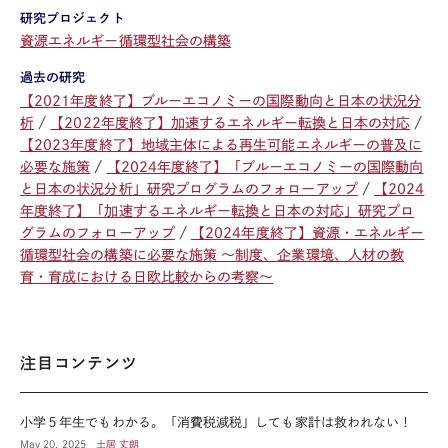
研究プロジェクト
資源エネルギー循環型社会の構築
過去の研究
【2021年度終了】ブルーエコノミーの国際動向と日本の状況分
析
【2022年度終了】加速するエネルギー転換と日本の対応
【2023年度終了】地域主体による再生可能エネルギーの普及に
必要な施策
【2024年度終了】「ブルーエコノミーの国際動向
と日本の状況分析」研究プログラムのフォローアップ
【2024
年度終了】「加速するエネルギー転換と日本の対応」研究プロ
グラムのフォローアップ
【2024年度終了】資源・エネルギー
循環型社会の構築に必要な施策 ～制度、企業環境、人材の教
育・育成における日欧比較からの考察～
注目コンテンツ
小学５年生でもわかる。「消費税減税」しても家計は救われない！
May 20, 2025
土居 丈朗