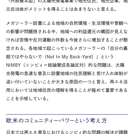
「外部資本型」の太陽光発電事業で地元住民、地元企業、地
元自治体がメリットを得ることはあまりないと言える。
メガソーラー設置による地域の自然環境・生活環境や景観へ
の影響が問題視される中、地域への利益還元の構図が見えな
ければ苦情や反対運動の件数も今後さらに増加することが懸
念される。各地域で起こっているメガソーラーの「自分の裏
庭ではやらないで（Not In My Back-Yard）」という
NIMBY（ニンビィ＝総論賛成各論反対）的な問題は、太陽
光発電の急速な普及に設置地域の住民理解と受け入れ体制が
追い付いていないことが大きな原因の一つと言え、再エネ活
用においては地域住民の理解を得ることが極めて重要である
ことを示唆している。
欧米のコミュニティーパワーという考え方
日本では再エネ普及におけるニンビィ的な問題の解決が課題