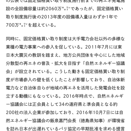
の公表では固定価格買い取り制度施行前までの再エネ発電施
設の全設備容量は約2060万㌔㍗であったが、固定価格買い
取り制度施行後の2013年度の設備導入量はわずか1年で
700万㌔㍗を超えている。
同時に、固定価格買い取り制度は大手電力会社以外の多様な
業種の電力事業への参入を促している。2011年7月には東
日本大震災の教訓を踏まえ、地方公共団体を中心にした地域
分散型の再エネの普及・拡大を目指す「自然エネルギー協議
会」が設立されている。こうした動きも固定価格買い取り制
度が市場参入の壁を低くしたことが影響しており、自治体新
電力など自治体自らが地域の再エネを活用した発電会社を設
立する動機にもなっている。2016年時点で、自然エネルギ
ー協議会には正会員として34の道府県と準会員となる約
200社の法人企業が参加しており、2016年10月7日には自
然エネルギー協議会の飯泉嘉門会長（徳島県知事）が環境省
を訪れ日本が出遅れているパリ協定の早期批准を求める提言