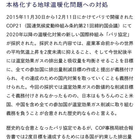
本格化する地球温暖化問題への対処
2015年11月30日から12月11日にかけてパリで開催された
COP21（国連気候変動枠組み条約第21回締約国会議）にて
2020年以降の温暖化対策の新しい国際枠組み「パリ協定」
が採択された。採択された内容では、産業革命前からの世界
の平均気温上昇を2度未満に抑えること、そして今世紀後半
には温室効果ガスの排出量と吸収量を均衡させることを目標
に、全ての参加国に排出量削減目標の作成と提出が義務付け
られ、その達成のための国内対策を取っていくことも義務付
けられた。今回の採択では温室効果ガスの数値的な削減目標
こそ義務付けされなかったものの、日本はもちろんのこと米
国、中国を含め全ての参加国が温室効果ガス削減に取り組む
義務を負うことが合意された歴史的なものと言える。
歴史的な合意となったパリ協定であるが、COP事務局統合報
告書では2度目標を達成するためには各国が約束した排出量