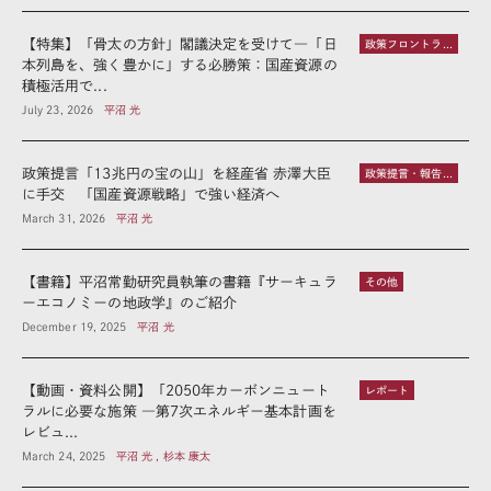
【特集】「骨太の方針」閣議決定を受けて―「日
政策フロントライン
本列島を、強く豊かに」する必勝策：国産資源の
積極活用で...
July 23, 2026
平沼 光
政策提言「13兆円の宝の山」を経産省 赤澤大臣
政策提言・報告書
に手交 「国産資源戦略」で強い経済へ
March 31, 2026
平沼 光
【書籍】平沼常勤研究員執筆の書籍『サーキュラ
その他
ーエコノミーの地政学』のご紹介
December 19, 2025
平沼 光
【動画・資料公開】「2050年カーボンニュート
レポート
ラルに必要な施策 ―第7次エネルギー基本計画を
レビュ...
March 24, 2025
平沼 光 , 杉本 康太