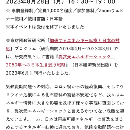
2023年8月28日（月）16：30～19：00
※ 事前登録制／定員1,000名程度／参加無料／Zoomウェビ
ナー使用／使用言語：日本語
※本イベントは受付を終了いたしました
東京財団政策研究所「
加速するエネルギー転換と日本の対
応
」プログラム（研究期間2020年4月～2023年3月）で
は、研究成果として書籍『
異次元エネルギーショック
2050年への日本生き残り戦略
』（日本経済新聞出版）を
2023年6月に刊行いたしました。
気候変動問題への対応、コロナ禍からの経済復興、そしてウ
クライナ危機による化石燃料の需給不安定化など、我々はエ
ネルギー情勢に大きな影響を及ぼす様々な事態に直面してお
り、異次元エネルギーショックと言えるかつてない危機を迎
えています。一方、日本は再生可能エネルギーの普及をはじ
めとするエネルギー転換に遅れており、気候変動問題への対