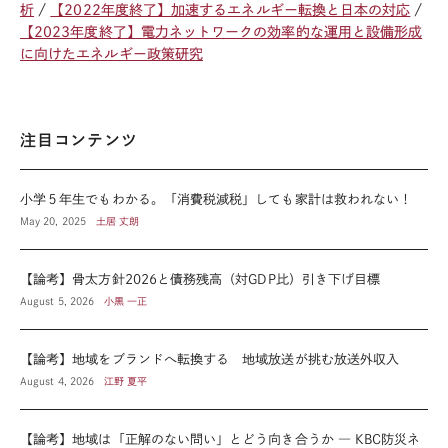
析
【2022年度終了】加速するエネルギー転換と日本の対応
【2023年度終了】電力ネットワークの効率的な運用と設備形成
に向けたエネルギー政策研究
注目コンテンツ
小学５年生でもわかる。「消費税減税」しても家計は救われない！
May 20, 2025
土居 丈朗
【論考】骨太方針2026と債務残高（対GDP比）引き下げ目標
August 5, 2026
小黒 一正
【論考】地域をブランドへ転換する 地域放送が挑む放送外収入
August 4, 2026
江野 夏平
【論考】地域は「正解のない問い」とどう向き合うか ― KBC防災ネ