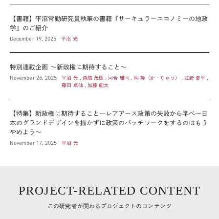
【書籍】平沼常勤研究員執筆の書籍『サーキュラーエコノミーの地政
学』のご紹介
December 19, 2025
平沼 光
特別連載企画 ～新政権に期待すること～
November 26, 2025
平沼 光 , 森信 茂樹 , 河合 雅司 , 柯 隆（か・りゅう） , 江野 夏平 ,
藤田 卓仙 , 加藤 創太
【特集】新政権に期待すること―レアアース政策の失敗から学べ～日
本のグランドデザインを描かずに政策のパッチワークをするのはもう
やめよう～
November 17, 2025
平沼 光
PROJECT-RELATED CONTENT
この研究者が関わるプロジェクトのコンテンツ