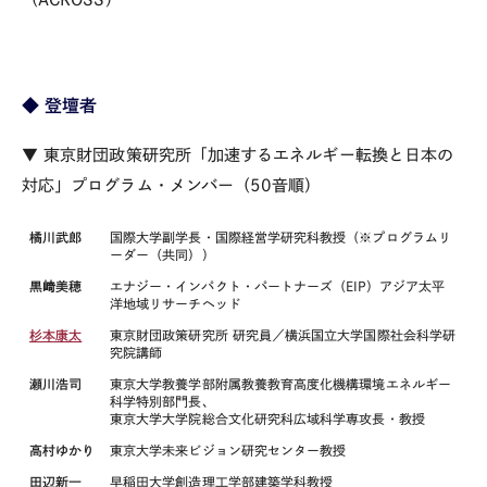
◆ 登壇者
▼ 東京財団政策研究所「加速するエネルギー転換と日本の
対応」プログラム・メンバー（50音順）
橘川武郎
国際大学副学長・国際経営学研究科教授（※プログラムリ
ーダー（共同））
黒﨑美穂
エナジー・インパクト・パートナーズ（EIP）アジア太平
洋地域リサーチヘッド
杉本康太
東京財団政策研究所 研究員／横浜国立大学国際社会科学研
究院講師
瀬川浩司
東京大学教養学部附属教養教育高度化機構環境エネルギー
科学特別部門長、
東京大学大学院総合文化研究科広域科学専攻長・教授
高村ゆかり
東京大学未来ビジョン研究センター教授
田辺新一
早稲田大学創造理工学部建築学科教授