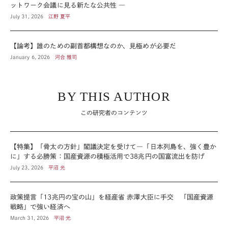
ットワーク会議に見る新たな公共性 ―
July 31, 2026
江野 夏平
【論考】誰のための副首都構想なのか、見極めが必要だ
January 6, 2026
河合 雅司
BY THIS AUTHOR
この研究者のコンテンツ
【特集】「骨太の方針」閣議決定を受けて―「日本列島を、強く豊か
に」する必勝策：国産資源の積極活用で38兆円の国富流出を防げ
July 23, 2026
平沼 光
政策提言「13兆円の宝の山」を経産省 赤澤大臣に手交 「国産資源
戦略」で強い経済へ
March 31, 2026
平沼 光