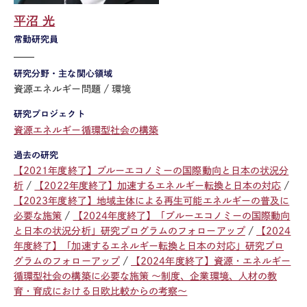
平沼 光
常勤研究員
研究分野・主な関心領域
資源エネルギー問題
環境
研究プロジェクト
資源エネルギー循環型社会の構築
過去の研究
【2021年度終了】ブルーエコノミーの国際動向と日本の状況分
析
【2022年度終了】加速するエネルギー転換と日本の対応
【2023年度終了】地域主体による再生可能エネルギーの普及に
必要な施策
【2024年度終了】「ブルーエコノミーの国際動向
と日本の状況分析」研究プログラムのフォローアップ
【2024
年度終了】「加速するエネルギー転換と日本の対応」研究プロ
グラムのフォローアップ
【2024年度終了】資源・エネルギー
循環型社会の構築に必要な施策 ～制度、企業環境、人材の教
育・育成における日欧比較からの考察～