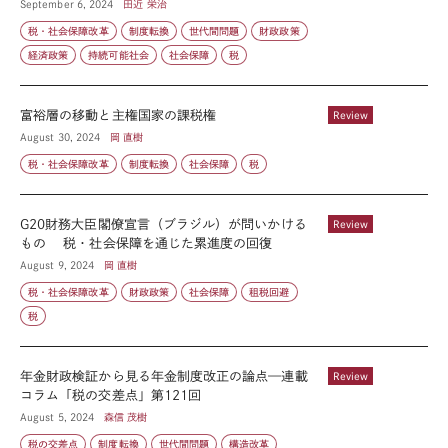
September 6, 2024
田近 栄治
税・社会保障改革
制度転換
世代間問題
財政政策
経済政策
持続可能社会
社会保障
税
富裕層の移動と主権国家の課税権
Review
August 30, 2024
岡 直樹
税・社会保障改革
制度転換
社会保障
税
G20財務大臣閣僚宣言（ブラジル）が問いかける
Review
もの 税・社会保障を通じた累進度の回復
August 9, 2024
岡 直樹
税・社会保障改革
財政政策
社会保障
租税回避
税
年金財政検証から見る年金制度改正の論点—連載
Review
コラム「税の交差点」第121回
August 5, 2024
森信 茂樹
税の交差点
制度転換
世代間問題
構造改革