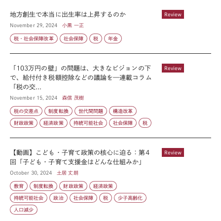
地方創生で本当に出生率は上昇するのか
Review
November 29, 2024
小黒 一正
税・社会保障改革
社会保障
税
年金
「103万円の壁」の問題は、大きなビジョンの下
Review
で、給付付き税額控除などの議論を—連載コラム
「税の交...
November 15, 2024
森信 茂樹
税の交差点
制度転換
世代間問題
構造改革
財政政策
経済政策
持続可能社会
社会保障
税
【動画】こども・子育て政策の核心に迫る：第4
Review
回「子ども・子育て支援金はどんな仕組みか」
October 30, 2024
土居 丈朗
教育
制度転換
財政政策
経済政策
持続可能社会
政治
社会保障
税
少子高齢化
人口減少