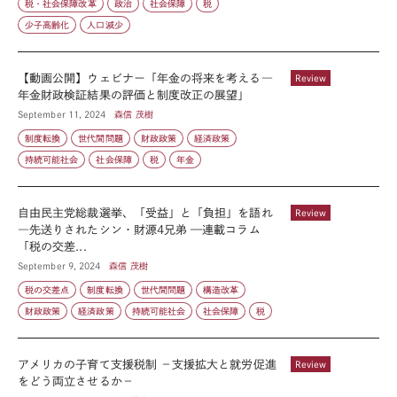
税・社会保障改革
政治
社会保障
税
少子高齢化
人口減少
【動画公開】ウェビナー「年金の将来を考える―
Review
年金財政検証結果の評価と制度改正の展望」
September 11, 2024
森信 茂樹
制度転換
世代間問題
財政政策
経済政策
持続可能社会
社会保障
税
年金
自由民主党総裁選挙、「受益」と「負担」を語れ
Review
―先送りされたシン・財源4兄弟 —連載コラム
「税の交差...
September 9, 2024
森信 茂樹
税の交差点
制度転換
世代間問題
構造改革
財政政策
経済政策
持続可能社会
社会保障
税
アメリカの子育て支援税制 －支援拡大と就労促進
Review
をどう両立させるか－