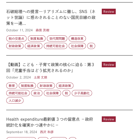
石破総理への提言―リアリズムに徹し、SNS（ネ
Review
ット世論）に惑わされることのない国民目線の政
策を—連...
October 11, 2024
森信 茂樹
税の交差点
制度転換
世代間問題
構造改革
財政政策
経済政策
持続可能社会
社会保障
税
【動画】こども・子育て政策の核心に迫る：第3
Review
回「児童手当はどう拡充されるのか」
October 2, 2024
土居 丈朗
教育
制度転換
財政政策
経済政策
持続可能社会
政治
社会保障
税
少子高齢化
人口減少
Health expenditure最新値３つの留意点 －政府
Review
統計化を確実かつ速やかに－
September 18, 2024
西沢 和彦