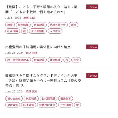
【動画】こども・子育て政策の核心に迫る：第1
Review
回「こども未来戦略で何を進めるのか」
July 5, 2024
土居 丈朗
教育
制度転換
財政政策
持続可能社会
政治
社会保障
税
少子高齢化
人口減少
出産費用の保険適用の具体化に向けた論点
Review
June 26, 2024
西沢 和彦
税・社会保障改革
財政政策
社会保障
税
年金
政権交代を目指すならグランドデザインが必要
Review
（各論）財源問題を中心に—連載コラム「税の交
差点」第12...
June 20, 2024
森信 茂樹
税の交差点
制度転換
世代間問題
構造改革
財政政策
経済政策
持続可能社会
社会保障
税