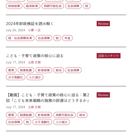
財政政策
経済政策
持続可能社会
社会保障
税
2024年財政検証を読み解く
Review
July 26, 2024
小黒 一正
税・社会保障改革
社会保障
税
年金
こども・子育て政策の核心に迫る
注目コンテンツ
July 17, 2024
土居 丈朗
教育
制度転換
財政政策
政治
社会保障
少子高齢化
人口減少
【動画】こども・子育て政策の核心に迫る：第2
Review
回「こども未来戦略の施策の財源はどうするか」
July 17, 2024
土居 丈朗
教育
制度転換
財政政策
持続可能社会
政治
社会保障
税
少子高齢化
人口減少