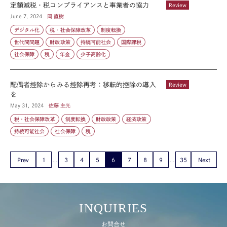
定額減税・税コンプライアンスと事業者の協力
Review
June 7, 2024
岡 直樹
デジタル化
税・社会保障改革
制度転換
世代間問題
財政政策
持続可能社会
国際課税
社会保障
税
年金
少子高齢化
配偶者控除からみる控除再考：移転的控除の導入
Review
を
May 31, 2024
佐藤 主光
税・社会保障改革
制度転換
財政政策
経済政策
持続可能社会
社会保障
税
Prev
1
3
4
5
6
7
8
9
35
Next
INQUIRIES
お問合せ