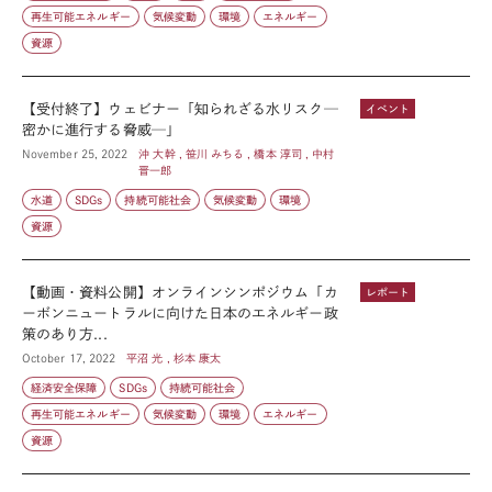
再生可能エネルギー
気候変動
環境
エネルギー
資源
【受付終了】ウェビナー「知られざる水リスク─
イベント
密かに進行する脅威─」
November 25, 2022
沖 大幹 , 笹川 みちる , 橋本 淳司 , 中村
晋一郎
水道
SDGs
持続可能社会
気候変動
環境
資源
【動画・資料公開】オンラインシンポジウム「カ
レポート
ーボンニュートラルに向けた日本のエネルギー政
策のあり方...
October 17, 2022
平沼 光 , 杉本 康太
経済安全保障
SDGs
持続可能社会
再生可能エネルギー
気候変動
環境
エネルギー
資源