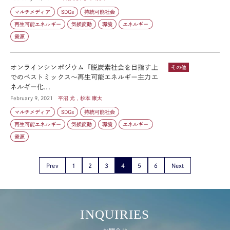
マルチメディア
SDGs
持続可能社会
再生可能エネルギー
気候変動
環境
エネルギー
資源
オンラインシンポジウム「脱炭素社会を目指す上
その他
でのベストミックス～再生可能エネルギー主力エ
ネルギー化...
February 9, 2021
平沼 光 , 杉本 康太
マルチメディア
SDGs
持続可能社会
再生可能エネルギー
気候変動
環境
エネルギー
資源
Prev
1
2
3
4
5
6
Next
INQUIRIES