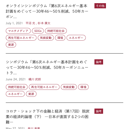
オンラインシンポジウム「第6次エネルギー基本
その他
計画をめぐって―30年46～50％削減、50年カー
ボン...
July 1, 2021
平沼 光 , 杉本 康太
マルチメディア
SDGs
持続可能社会
再生可能エネルギー
気候変動
環境
エネルギー
資源
シンポジウム「第6次エネルギー基本計画をめぐ
論考
って―30年46～50％削減、50年カーボンニュー
トラ...
June 24, 2021
橘川 武郎
持続可能社会
再生可能エネルギー
気候変動
環境
エネルギー
資源
コロナ・ショック下の金融と経済（第17回）脱炭
論考
素の経済的論理（下） ―日本が直面する2つの困
難―
May 27, 2021
早川 英男