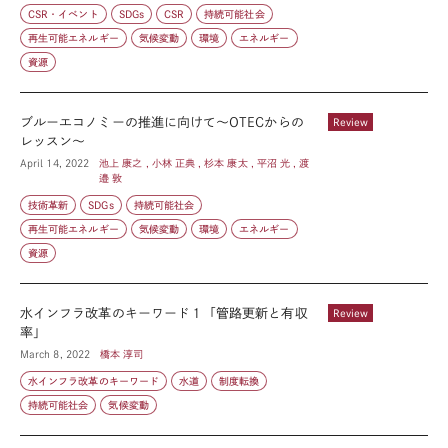
CSR・イベント
SDGs
CSR
持続可能社会
再生可能エネルギー
気候変動
環境
エネルギー
資源
ブルーエコノミーの推進に向けて～OTECからの
Review
レッスン～
April 14, 2022
池上 康之 , 小林 正典 , 杉本 康太 , 平沼 光 , 渡
邉 敦
技術革新
SDGs
持続可能社会
再生可能エネルギー
気候変動
環境
エネルギー
資源
水インフラ改革のキーワード１「管路更新と有収
Review
率」
March 8, 2022
橋本 淳司
水インフラ改革のキーワード
水道
制度転換
持続可能社会
気候変動