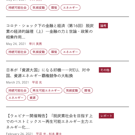
持続可能社会
気候変動
環境
エネルギー
コロナ・ショック下の金融と経済（第16回）脱炭
論考
素の経済的論理（上）―金融の力と世論・政策の
相乗作用...
May 24, 2021
早川 英男
持続可能社会
気候変動
環境
エネルギー
日本が「資源大国」になる好機――対EU、対中
その他
国、資源エネルギー覇権競争の大転換
March 25, 2021
平沼 光
持続可能社会
再生可能エネルギー
気候変動
環境
エネルギー
資源
【ウェビナー開催報告】「脱炭素社会を目指す上
レポート
でのベストミックス～再生可能エネルギー主力エ
ネルギー化...
February 26, 2021
平沼 光 , 杉本 康太