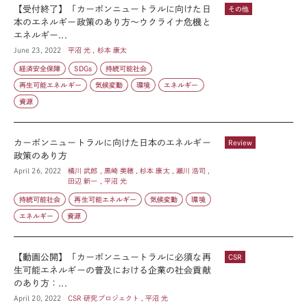
【受付終了】「カーボンニュートラルに向けた日
その他
本のエネルギー政策のあり方～ウクライナ危機と
エネルギー...
June 23, 2022
平沼 光 , 杉本 康太
経済安全保障
SDGs
持続可能社会
再生可能エネルギー
気候変動
環境
エネルギー
資源
カーボンニュートラルに向けた日本のエネルギー
Review
政策のあり方
April 26, 2022
橘川 武郎 , 黒崎 美穂 , 杉本 康太 , 瀬川 浩司 ,
田辺 新一 , 平沼 光
持続可能社会
再生可能エネルギー
気候変動
環境
エネルギー
資源
【動画公開】「カーボンニュートラルに必須な再
CSR
生可能エネルギーの普及における企業の社会貢献
のあり方：...
April 20, 2022
CSR 研究プロジェクト , 平沼 光