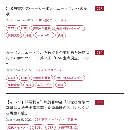
CSR白書2022――カーボンニュートラルへの挑
CSR
戦
December 16, 2022
CSR 研究プロジェクト
SDGs
CSR
持続可能社会
再生可能エネルギー
気候変動
環境
エネルギー
資源
カーボンニュートラルをめぐる企業動向と達成に
CSR
向けた手がかり ～第９回「CSR企業調査」より
～
December 7, 2022
CSR 研究プロジェクト
SDGs
CSR
持続可能社会
再生可能エネルギー
気候変動
環境
エネルギー
資源
【イベント開催報告】施設見学会「地域密着型の
CSR
営農型太陽光発電事業‐荒廃農地の活用につなが
る再生可能...
December 5, 2022
CSR 研究プロジェクト , 平沼 光
CSR・イベント
SDGs
CSR
持続可能社会