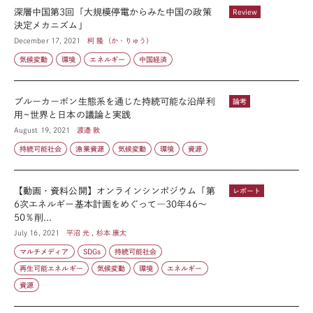
深層中国第3回「大規模停電からみた中国の政策
Review
決定メカニズム」
December 17, 2021
柯 隆（か・りゅう）
気候変動
環境
エネルギー
中国経済
ブルーカーボン生態系を通じた持続可能な沿岸利
論考
用~世界と日本の議論と実践
August 19, 2021
渡邉 敦
持続可能社会
漁業資源
気候変動
環境
資源
【動画・資料公開】オンラインシンポジウム「第
レポート
6次エネルギー基本計画をめぐって―30年46～
50％削...
July 16, 2021
平沼 光 , 杉本 康太
マルチメディア
SDGs
持続可能社会
再生可能エネルギー
気候変動
環境
エネルギー
資源