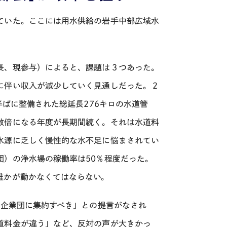
ていた。ここには用水供給の岩手中部広域水
長、現参与）によると、課題は３つあった。
に伴い収入が減少していく見通しだった。２
半ばに整備された総延長
276
キロの水道管
数倍になる年度が長期間続く。それは水道料
水源に乏しく慢性的な水不足に悩まされてい
団）の浄水場の稼働率は
50
％程度だった。
誰かが動かなくてはならない。
い企業団に集約すべき」との提言がなされ
道料金が違う」など、反対の声が大きかっ