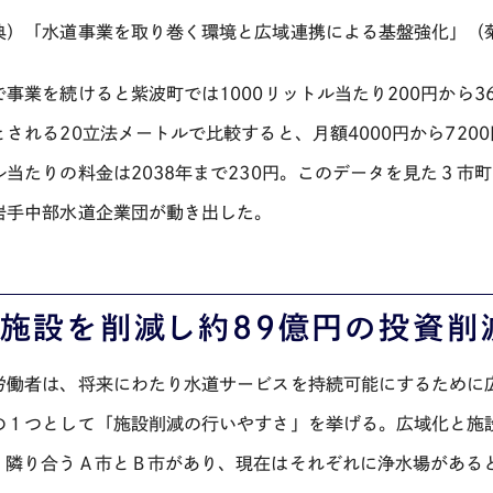
典）「水道事業を取り巻く環境と広域連携による基盤強化」（
で事業を続けると紫波町では
1000
リットル当たり
200
円から
3
とされる
20
立法メートルで比較すると、月額
4000
円から
7200
ル当たりの料金は
2038
年まで
230
円。このデータを見た３市町
岩手中部水道企業団が動き出した。
施設を削減し約
89
億円の投資削
労働者は、将来にわたり水道サービスを持続可能にするために
の１つとして「施設削減の行いやすさ」を挙げる。広域化と施
。隣り合うＡ市とＢ市があり、現在はそれぞれに浄水場がある