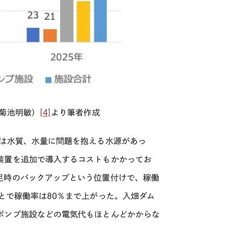
菊池明敏）
[4]
より筆者作成
は水質、水量に問題を抱える水源があっ
装置を追加で導入するコストもかかってお
足時のバックアップという位置付けで、稼働
とで稼働率は
80
％まで上がった。入畑ダム
ポンプ施設などの電気代もほとんどかからな