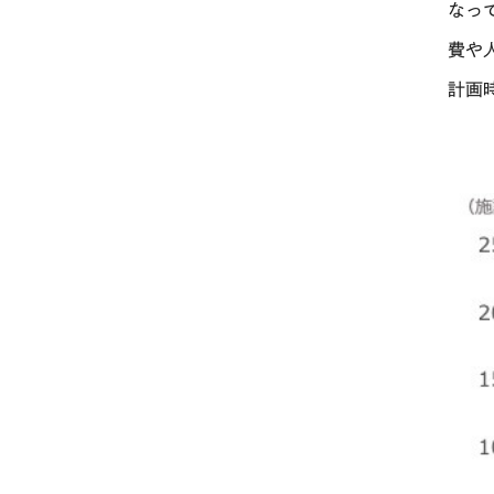
なっ
費や
計画