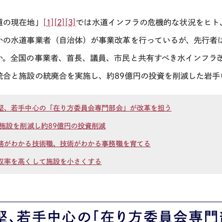
道の現在地」
[1]
[2]
[3]
では水道インフラの危機的な状況をヒト
かの水道事業者（自治体）が事業改革を行っているが、先行者
か。全国の事業者、首長、議員、市民と共有すべき水インフラ
統合と施設の統廃合を実施し、約
89
億円の投資を削減した岩手
堅、若手中心の「在り方委員会専門部会」が改革を担う
5施設を削減し約
89
億円の投資削減
務がわかる技術職、技術がわかる事務職を育てる
収率を高くして施設を小さくする
堅、若手中心の「在り方委員会専門