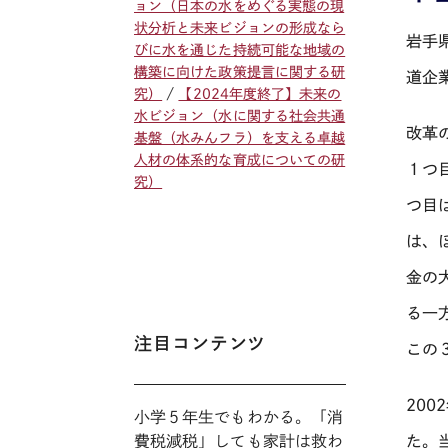
ョン（日本の水をめぐる実態の現
状分析と未来ビジョンの形成なら
岩手
びに水を通じた持続可能な地域の
構築に向けた政策提言に関する研
道企
究）
【2024年度終了】未来の
水ビジョン（水に関する社会共通
改革
基盤（水みんフラ）を支える卓越
人材の体系的な育成についての研
１つ
究）
つ目
は、
金の
る一
注目コンテンツ
この
20
小学５年生でもわかる。「消
た。
費税減税」しても家計は救わ