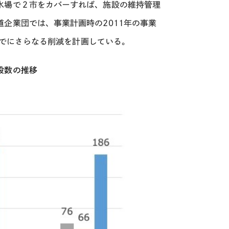
水場で２市をカバーすれば、施設の維持管理
道企業団では、事業計画時の
2011
年の事業
でにさらなる削減を計画している。
設数の推移