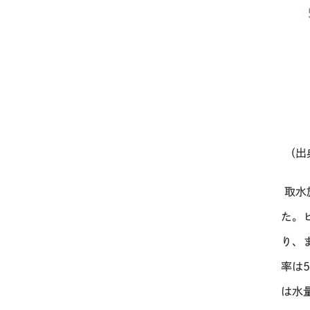
（出
取水
た。
り、
率は
は水