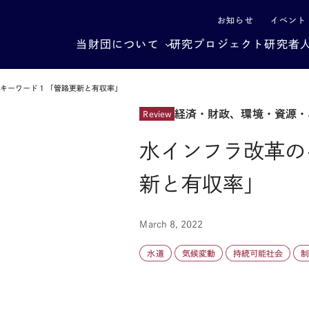
による社会構造転換
お知らせ
イベント
当財団について
研究プロジェクト
研究者
のキーワード１「管路更新と有収率」
経済・財政、環境・資源・
Review
水インフラ改革の
新と有収率」
March 8, 2022
水道
気候変動
持続可能社会