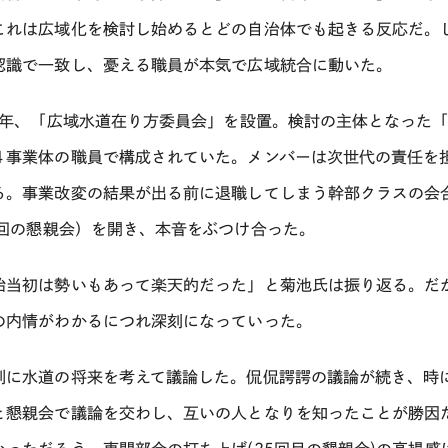
これは広域化を検討し始めるとどの自治体でも起きる反応だ。
認識で一致し、憂える職員が本気で広域統合に動いた。
04年、「広域水道在り方委員会」を設置。検討の主体となった
４事業体の職員で構成されていた。メンバーは次世代の責任を
る。事業改変の結果が出る前に退職してしまう幹部クラスの会
回の懇親会）を開き、本音をぶつけ合った。
始当初は勢いもあって楽天的だった」と菊池氏は振り返る。だ
の内情がわかるにつれ深刻になっていった。
剣に水道の将来を考えて議論した。侃侃諤諤の議論が続き、時
と懇親会で議論を交わし、互いの人となりを知ったことが勝因