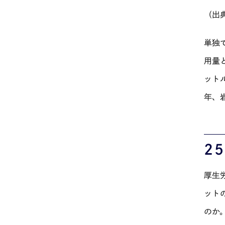
（出
単独
用量
ット
年、
25
厚生
ット
のか