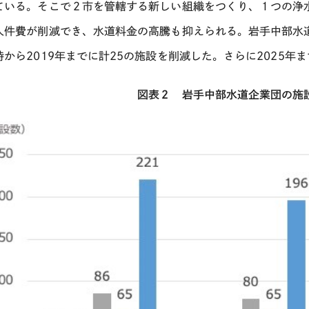
ている。そこで２市を管轄する新しい組織をつくり、１つの浄
人件費が削減でき、水道料金の高騰も抑えられる。岩手中部水
時から
2019
年までに計
25
の施設を削減した。さらに
2025
年ま
図表２ 岩手中部水道企業団の施