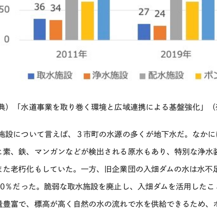
典）「水道事業を取り巻く環境と広域連携による基盤強化」（
施設について言えば、３市町の水源の多くが地下水だ。なかに
ヒ素、鉄、マンガンなどが検出される原水もあり、特別な浄水
また老朽化もしていた。一方、旧企業団の入畑ダムの水は水不
50
％だった。脆弱な取水施設を廃止し、入畑ダムを活用したこ
量豊富で、標高が高く自然の水の流れで水を供給できるため、