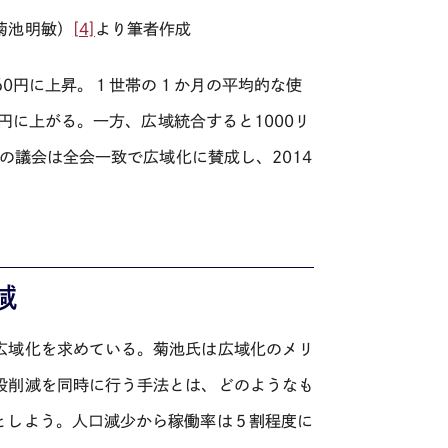
菊池明敏）
[4]
より筆者作成
60
円に上昇。１世帯の１か月の平均的な使
円に上がる。一方、広域統合すると
1000
リ
の議会は全会一致で広域化に賛成し、
2014
減
広域化を求めている。菊池氏は広域化のメリ
設削減を同時に行う手法とは、どのようなも
としよう。人口減少から稼働率は５割程度に