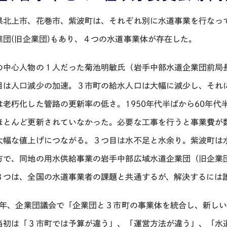
県北上市、花巻市、紫波町は、それぞれ別に水道事業を行なっ
業団
(
旧企業団
)
もあり、４つの水道事業体が存在した。
の中心人物の１人だった菊池明敏氏（岩手中部水道企業団前局
目は人口減少の加速。３市町の給水人口は大幅に減少し、それ
は老朽化した管路の更新率の低さ。
1950
年代半ばから
60
年代
ほとんど更新されていなかった。必要な工事を行うと事業費が
大幅な値上げにつながる。３つ目は水不足と水余り。紫波町は
方で、同地の用水供給事業の岩手中部広域水道企業団（旧企業
３つは、全国の水道事業者の課題と共通するが、解決するには
02年、企業団議会で「企業団と３市町の事業体を統合し、新し
当初は「３市町では予算が違う」、「運営方法が違う」、「水