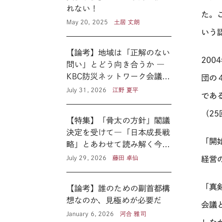
れない！
た。
May 20, 2025
土居 丈朗
いう
【論考】地域は「正解のない
20
問い」とどう向き合うか ―
KBC防災ネットワーク会議に
団の
見る新たな公共性 ―
July 31, 2026
江野 夏平
であ
（
25
【特集】「骨太の方針」閣議
決定を受けて―「日本成長戦
「開
略」とあわせて読み解く今後
の医療政策―
July 29, 2026
藤田 卓仙
経営
「真
【論考】誰のための副首都構
想なのか、見極めが必要だ
会議
January 6, 2026
河合 雅司