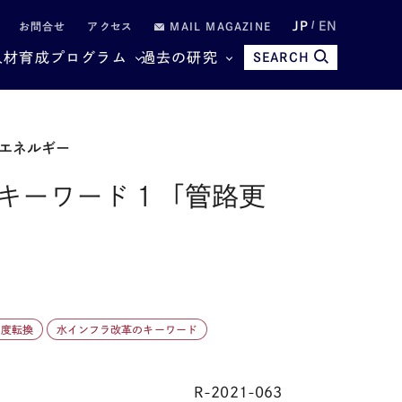
JP
EN
お問合せ
アクセス
MAIL MAGAZINE
人材育成プログラム
過去の研究
SEARCH
エネルギー
キーワード１「管路更
制度転換
水インフラ改革のキーワード
R-2021-063