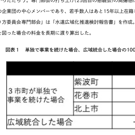
かっただろう。専門部会の打ち上げ
(25
回目の懇親会
)
の高揚感
の企業団の中心メンバーであり、若手数人はあと
15
年以上在籍
り方委員会専門部会」は「水道広域化推進検討報告書」を作成
を図った場合の料金を長期に渡り算出した。
図表１ 単独で事業を続けた場合、広域統合した場合の10