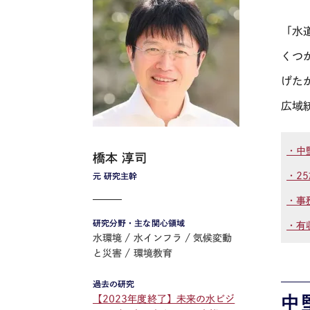
「水
くつ
げた
広域
・中
橋本 淳司
・2
元 研究主幹
・事
研究分野・主な関心領域
・有
水環境
水インフラ
気候変動
と災害
環境教育
過去の研究
中
【2023年度終了】未来の水ビジ