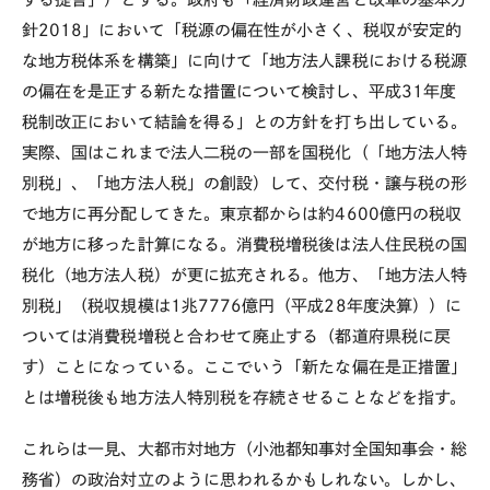
針2018」において「税源の偏在性が小さく、税収が安定的
な地方税体系を構築」に向けて「地方法人課税における税源
の偏在を是正する新たな措置について検討し、平成31年度
税制改正において結論を得る」との方針を打ち出している。
実際、国はこれまで法人二税の一部を国税化（「地方法人特
別税」、「地方法人税」の創設）して、交付税・譲与税の形
で地方に再分配してきた。東京都からは約4600億円の税収
が地方に移った計算になる。消費税増税後は法人住民税の国
税化（地方法人税）が更に拡充される。他方、「地方法人特
別税」（税収規模は1兆7776億円（平成28年度決算））に
ついては消費税増税と合わせて廃止する（都道府県税に戻
す）ことになっている。ここでいう「新たな偏在是正措置」
とは増税後も地方法人特別税を存続させることなどを指す。
これらは一見、大都市対地方（小池都知事対全国知事会・総
務省）の政治対立のように思われるかもしれない。しかし、