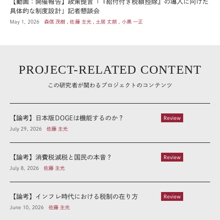
【動画：開催報告】政策提言「『給付付き税額控除』の導入に向けた
具体的な制度設計」記者懇談会
May 1, 2026
森信 茂樹 , 佐藤 主光 , 土居 丈朗 , 小黒 一正
PROJECT-RELATED CONTENT
この研究者が関わるプロジェクトのコンテンツ
【論考】日本版DOGEは機能するのか？
Review
July 29, 2026
佐藤 主光
【論考】消費税減税と国民の本音？
Review
July 8, 2026
佐藤 主光
【論考】インフレ時代における税制の在り方
Review
June 10, 2026
佐藤 主光