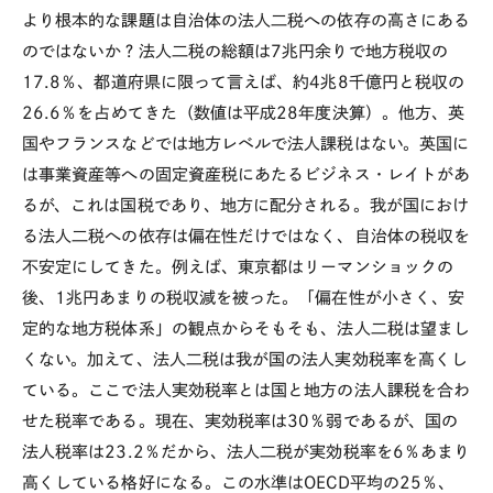
より根本的な課題は自治体の法人二税への依存の高さにある
のではないか？法人二税の総額は7兆円余りで地方税収の
17.8％、都道府県に限って言えば、約4兆8千億円と税収の
26.6％を占めてきた（数値は平成28年度決算）。他方、英
国やフランスなどでは地方レベルで法人課税はない。英国に
は事業資産等への固定資産税にあたるビジネス・レイトがあ
るが、これは国税であり、地方に配分される。我が国におけ
る法人二税への依存は偏在性だけではなく、自治体の税収を
不安定にしてきた。例えば、東京都はリーマンショックの
後、1兆円あまりの税収減を被った。「偏在性が小さく、安
定的な地方税体系」の観点からそもそも、法人二税は望まし
くない。加えて、法人二税は我が国の法人実効税率を高くし
ている。ここで法人実効税率とは国と地方の法人課税を合わ
せた税率である。現在、実効税率は30％弱であるが、国の
法人税率は23.2％だから、法人二税が実効税率を6％あまり
高くしている格好になる。この水準はOECD平均の25％、