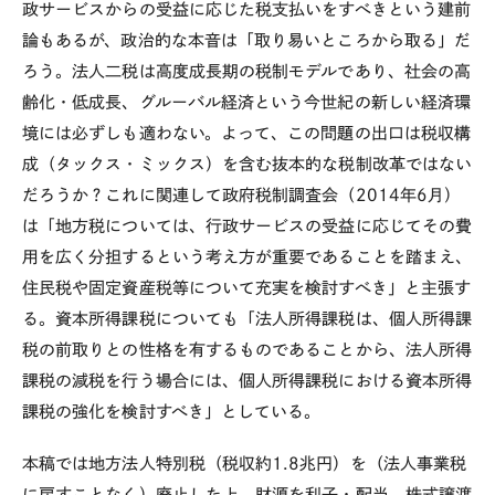
政サービスからの受益に応じた税支払いをすべきという建前
論もあるが、政治的な本音は「取り易いところから取る」だ
ろう。法人二税は高度成長期の税制モデルであり、社会の高
齢化・低成長、グルーバル経済という今世紀の新しい経済環
境には必ずしも適わない。よって、この問題の出口は税収構
成（タックス・ミックス）を含む抜本的な税制改革ではない
だろうか？これに関連して政府税制調査会（2014年6月）
は「地方税については、行政サービスの受益に応じてその費
用を広く分担するという考え方が重要であることを踏まえ、
住民税や固定資産税等について充実を検討すべき」と主張す
る。資本所得課税についても「法人所得課税は、個人所得課
税の前取りとの性格を有するものであることから、法人所得
課税の減税を行う場合には、個人所得課税における資本所得
課税の強化を検討すべき」としている。
本稿では地方法人特別税（税収約1.8兆円）を（法人事業税
に戻すことなく）廃止した上、財源を利子・配当、株式譲渡