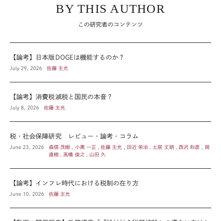
BY THIS AUTHOR
この研究者のコンテンツ
【論考】日本版DOGEは機能するのか？
July 29, 2026
佐藤 主光
【論考】消費税減税と国民の本音？
July 8, 2026
佐藤 主光
税・社会保障研究 レビュー・論考・コラム
June 23, 2026
森信 茂樹 , 小黒 一正 , 佐藤 主光 , 田近 栄治 , 土居 丈朗 , 西沢 和彦 , 岡
直樹 , 高橋 俊之 , 山田 久
【論考】インフレ時代における税制の在り方
June 10, 2026
佐藤 主光