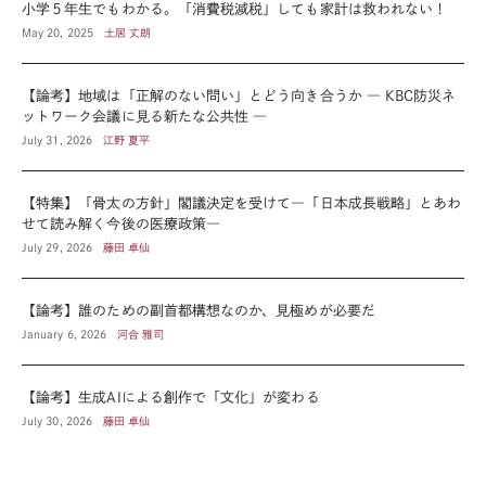
小学５年生でもわかる。「消費税減税」しても家計は救われない！
May 20, 2025
土居 丈朗
【論考】地域は「正解のない問い」とどう向き合うか ― KBC防災ネ
ットワーク会議に見る新たな公共性 ―
July 31, 2026
江野 夏平
【特集】「骨太の方針」閣議決定を受けて―「日本成長戦略」とあわ
せて読み解く今後の医療政策―
July 29, 2026
藤田 卓仙
【論考】誰のための副首都構想なのか、見極めが必要だ
January 6, 2026
河合 雅司
【論考】生成AIによる創作で「文化」が変わる
July 30, 2026
藤田 卓仙