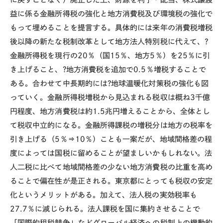
益に係る金融所得税の強化と地方消費税及び環境税の強化で
もって埋めることを提言する。具体的には来年の消費税増税
後以降の新たな税制改革として地方法人特別税に代えて、?
金融所得税を現行の20％（国15％、地方5％）を25％に引
き上げること、?地方消費税を追加で0.5％増税することで
ある。合わせて中長期的には?地球温暖化対策税の強化も図
っていく。金融所得税増税から見込まれる税収は概ね3千億
円程度、地方消費税は約1.5兆円増えることから、全体とし
て税収中立的になる。金融所得課税の増税分は地方の税率を
引き上げる（5％⇒10％）ことも一案だが、地域間格差の程
度によっては国税に留めることが望ましいかもしれない。法
人二税に比べて地域間格差の少ない地方消費税の比重を高め
ることで偏在性が是正される。東京都にとっても税収の安定
化というメリットがある。加えて、法人税の実効税率も
27.7％に減じられる。法人課税を国に集約させることで
「国際的租税競争」などグローバル経済への税制上の機動的