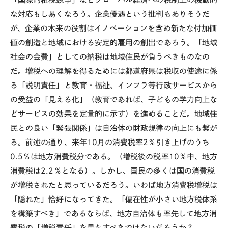
な対応もし易くなろう。企業優遇という批判もありそうだ
が、企業の本来の役割はイノベーションを含め新たな付加価
値の創造と地域における安定的雇用の創出であろう。「地域
社会の会費」としての納税は地域住民が負うべきものなの
だ。増税への理解を得るためには都道府県は税収の使途に係
る「説明責任」と教育・福祉、インフラ等行政サービスから
の受益の「見える化」（教育であれば、子どもの学力向上な
どサービスの効果を定量的に示す）を進めることだ。地域住
民との良い「緊張関係」は自治体の財政規律の向上にも繋が
る。前述の通り、来年10月の消費税率2％引き上げのうち
0.5％は地方消費税分である。（増税後の税率10％中、地方
消費税は2.2％となる）。しかし、国民の多くは国の消費税
が増税されたと思っているだろう。いわば地方消費税増税は
「隠れた」恰好になってきた。「偏在性が小さい地方税体系
を構築すべき」であるならば、地方自治体も率先して地方消
費税の「増税責任」を果たすべきではないだろうか？