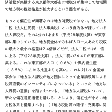
済活動が集積する東京都等大都市に増税分が集中して地域間
で地方税の税収格差が拡大するという懸念がある。
もっとも偏在性が顕著なのは地方消費税ではない。地方法人
二税（法人住民税・法人事業税）という自治体が課している
法人課税だ。その4分の1あまり（平成28年度決算）が東京
都に集中している。地方税全体でみれば人口一人あたり税収
の最大と最小の格差は2.4倍ほどだが、法人二税では6.1倍
に上る（平成28年度決算）。法人二税の26.4％が東京都に
集まる。これは東京都が人口（10.6％）や県内総生産
（18.5％）に占める比重よりも高い。これに対して全国知
事会は「地方法人課税が地方団体にとって企業誘致等による
税源涵養のインセンティブになっている」といった「地方法
人課税の意義」を踏まえつつも、「地方法人課税について、
新たな偏在是正措置を講じることにより、偏在性が小さい地
方税体系を構築すべき」（「地方税財源の確保・充実等に関
する提言」）とする。政府も「経済財政運営と改革の基本方