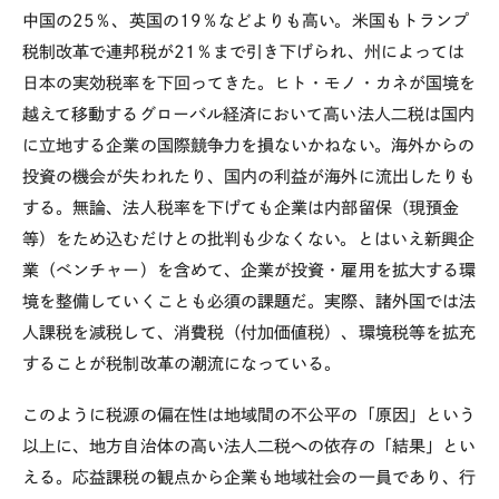
中国の25％、英国の19％などよりも高い。米国もトランプ
税制改革で連邦税が21％まで引き下げられ、州によっては
日本の実効税率を下回ってきた。ヒト・モノ・カネが国境を
越えて移動するグローバル経済において高い法人二税は国内
に立地する企業の国際競争力を損ないかねない。海外からの
投資の機会が失われたり、国内の利益が海外に流出したりも
する。無論、法人税率を下げても企業は内部留保（現預金
等）をため込むだけとの批判も少なくない。とはいえ新興企
業（ベンチャー）を含めて、企業が投資・雇用を拡大する環
境を整備していくことも必須の課題だ。実際、諸外国では法
人課税を減税して、消費税（付加価値税）、環境税等を拡充
することが税制改革の潮流になっている。
このように税源の偏在性は地域間の不公平の「原因」という
以上に、地方自治体の高い法人二税への依存の「結果」とい
える。応益課税の観点から企業も地域社会の一員であり、行