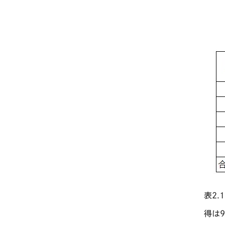
表2
得は