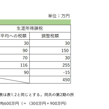
表は表
1.2
と同じとする。同氏の第
2
期の所
均
600
万円（＝（
300
万円＋
900
万円）