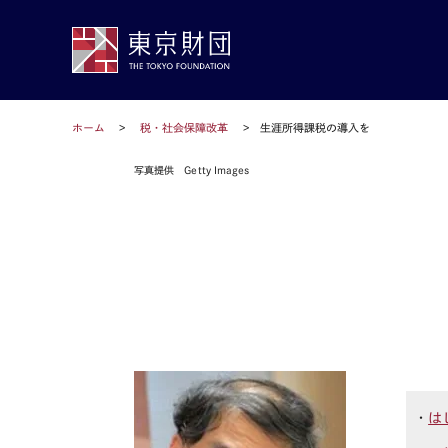
ホーム
税・社会保障改革
生涯所得課税の導入を
写真提供 Getty Images
・
は