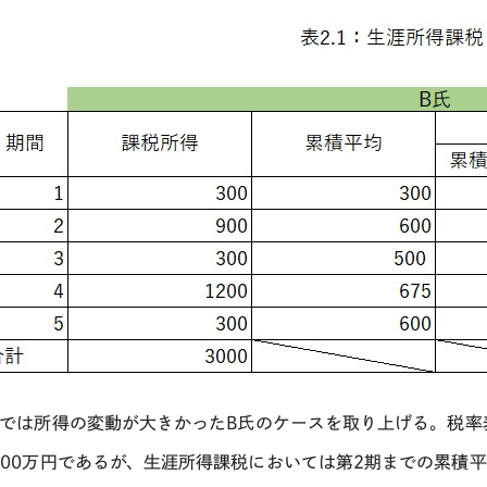
.1では所得の変動が大きかった
B
氏のケースを取り上げる。税率
900
万円であるが、生涯所得課税においては第
2
期までの累積平