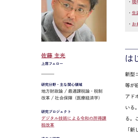
・
現
・
生
・
お
佐藤 主光
は
上席フェロー
新型
研究分野・主な関心領域
等が
地方財政論
最適課税論・税制
アド
改革
社会保障（医療経済学）
いる
研究プロジェクト
る。
デジタル技術による令和の所得課
税改革
「新