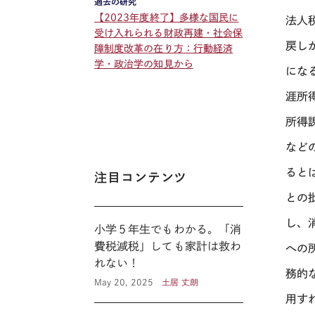
過去の研究
【2023年度終了】多様な国民に
法人
受け入れられる財政再建・社会保
戻し
障制度改革の在り方：行動経済
学・政治学の知見から
にな
涯所
所得
など
ると
注目コンテンツ
との
し、
小学５年生でもわかる。「消
費税減税」しても家計は救わ
への
れない！
務的
May 20, 2025
土居 丈朗
用す