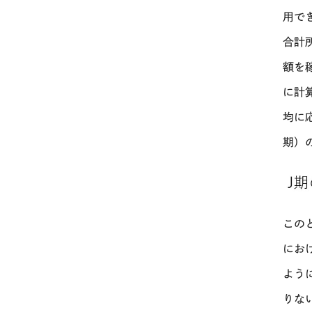
用で
合計
額を
に計
均に
期）
この
にお
よう
りな