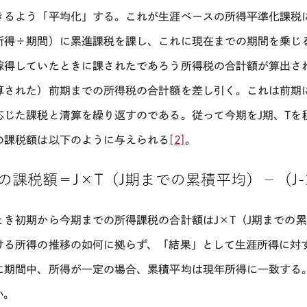
きるよう「平均化」する。これが生涯ベースの所得平準化課税
所得÷期間）に累進課税を課し、これに現在までの期間を乗じ
稼得していたときに課されたであろう所得税の合計額が算出さ
算された）前期までの所得税の合計額を差し引く。これは前期
応じた課税と清算を繰り返すのである。従って今期を
J
期、
T
を
の課税額は以下のように与えられる
[2]
。
とき初期から今期までの所得課税の合計額は
J×T
（
J
期までの累
ける所得の推移の如何に拠らず、「結果」として生涯所得に対
に期間中、所得が一定の場合、累積平均は現年所得に一致する
い。