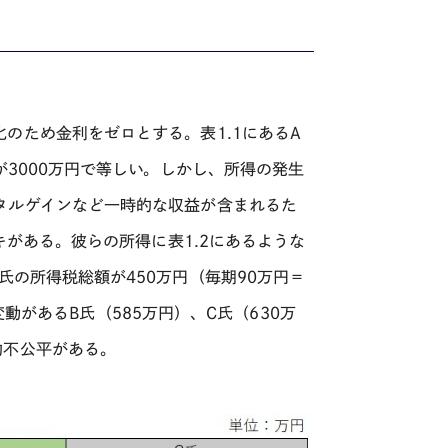
のため金利をゼロとする。表1.1にある
A
が
3000
万円で等しい。しかし、所得の発生
タルゲインなど一時的な収益が含まれるた
キがある。彼らの所得に表1
.2
にあるような
氏の所得税総額が
450
万円（毎期
90
万円＝
変動がある
B
氏（
585
万円）、
C
氏（
630
万
的不公平がある。