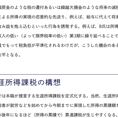
繰戻金のような税の還付あるいは繰越欠損金のような将来の減
による所得の実現の恣意的な先送り、例えば、給与に代えて将
含み益を抱え込むといった行為を誘発する。例えば、B氏は所得が
収入の低い（よって限界税率の低い）第3期に繰り延べること
量でもって税負担が平準化されるわけだが、こうした機会のあ
公平となる。
涯所得課税の構想
では本稿が提言する生涯所得課税を定式化する。当然、生涯所
税者が就労などを始めてから今期までに実現した所得の累積額
の後年になるほど（所得の累積で）累進課税が生じやすくなる