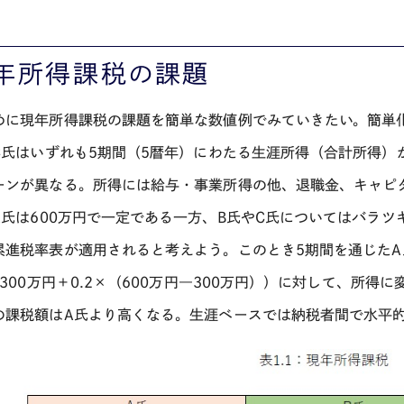
年所得課税の課題
めに現年所得課税の課題を簡単な数値例でみていきたい。簡単化
C
氏はいずれも
5
期間（
5
暦年）にわたる生涯所得（合計所得）
ーンが異なる。所得には給与・事業所得の他、退職金、キャピ
A
氏は
600
万円で一定である一方、
B
氏や
C
氏についてはバラツ
累進税率表が適用されると考えよう。このとき
5
期間を通じた
A
300
万円＋
0.2×
（
600
万円―
300
万円））に対して、所得に
の課税額は
A
氏より高くなる。生涯ベースでは納税者間で水平