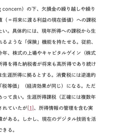
g concern
）の下、欠損金の繰り越しや繰り
値（＝将来に渡る利益の現在価値）への課税
たい。具体的には、現年所得への課税から生
れるような「保険」機能を持たせる。従前、
今年、株式の上場やキャピタルゲイン（株式
所得を得た納税者が将来も高所得であり続け
は生涯所得に拠るとする。消費税には逆進的
「税等価」（経済効果が同じ）になる。ただ
あって良い。生涯所得課税（正確には複数年
されていたが
[1]
、所得情報の管理を含む実
緯がある。しかし、現在のデジタル技術を活
できる。