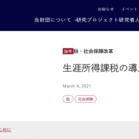
による社会構造転換
お知らせ
イベント
当財団について
研究プロジェクト
研究者
税・社会保障改革
論考
生涯所得課税の導
March 4, 2021
税
社会保障
じめに