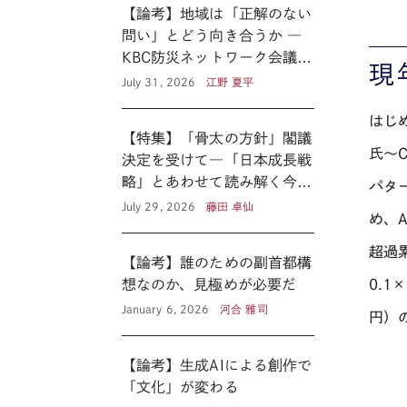
【論考】地域は「正解のない
問い」とどう向き合うか ―
KBC防災ネットワーク会議に
現
見る新たな公共性 ―
July 31, 2026
江野 夏平
はじ
【特集】「骨太の方針」閣議
氏～
決定を受けて―「日本成長戦
略」とあわせて読み解く今後
パタ
の医療政策―
July 29, 2026
藤田 卓仙
め、
超過
【論考】誰のための副首都構
想なのか、見極めが必要だ
0.1×
January 6, 2026
河合 雅司
円）
【論考】生成AIによる創作で
「文化」が変わる