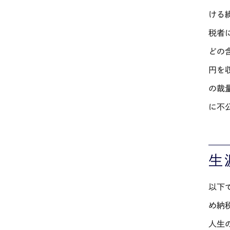
ける
税者
どの
円を
の裁
に不
生
以下
め納
人生