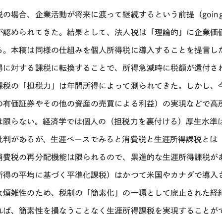
税の場合、企業活動が将来に渡って継続するという前提（
goin
が認められてきた。結果として、法人税は「理論的」に企業価
る。本稿は同様の仕組みを個人所得税に導入することを提言し
得に対する課税に転換することで、所得急減時に税額が還付さ
課税の「担税力」は年間所得によって測られてきた。しかし、
の有価証券やその他の資産の売買による利益）の実現などで高
は限らない。経済学では個人の（担税力を裏付ける）厚生水準
批判があるが、生涯ベースでみると消費税と生涯所得課税とは
消費税の再分配機能は限られるので、累進的な生涯所得課税が
所得の平均に基づく平準化課税）はかつて米国やカナダで導入
な煩雑性のため、税制の「簡素化」の一環として廃止された経
れば、簡素性を損なうことなく生涯所得課税を実現することが