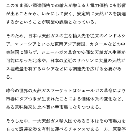
このまま高い調達価格での輸入が増えると電力価格にも影響
が出ることから、いかにして安く、安定的に天然ガスを調達
するかということが喫緊の課題となっている。
そのため、日本は天然ガスの主な輸入先を従来のインドネシ
ア、マレーシアといった東南アジア諸国、カタールなどの中
東諸国に限らず、シェールガス革命で安価な天然ガス生産が
可能になった北米や、日本の至近のサハリンに大量の天然ガ
ス埋蔵量を有するロシアなどにも調達先を広げる必要があ
る。
昨今の世界の天然ガスマーケットはシェールガス革命により
市場にダブつきが生まれたことによる価格体系の変化など、
ある意味従来に比べ買い手市場になりつつある。
そうした中、一大天然ガス輸入国である日本はその市場力を
もって調達交渉を有利に運べるチャンスである一方、原発停