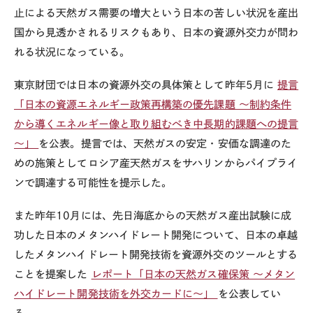
止による天然ガス需要の増大という日本の苦しい状況を産出
国から見透かされるリスクもあり、日本の資源外交力が問わ
れる状況になっている。
東京財団では日本の資源外交の具体策として昨年5月に
提言
「日本の資源エネルギー政策再構築の優先課題 ～制約条件
から導くエネルギー像と取り組むべき中長期的課題への提言
～」
を公表。提言では、天然ガスの安定・安価な調達のた
めの施策としてロシア産天然ガスをサハリンからパイプライ
ンで調達する可能性を提示した。
また昨年10月には、先日海底からの天然ガス産出試験に成
功した日本のメタンハイドレート開発について、日本の卓越
したメタンハイドレート開発技術を資源外交のツールとする
ことを提案した
レポート「日本の天然ガス確保策 ～メタン
ハイドレート開発技術を外交カードに～」
を公表してい