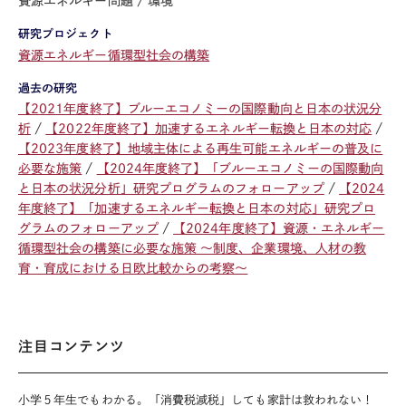
資源エネルギー問題
環境
研究プロジェクト
資源エネルギー循環型社会の構築
過去の研究
【2021年度終了】ブルーエコノミーの国際動向と日本の状況分
析
【2022年度終了】加速するエネルギー転換と日本の対応
【2023年度終了】地域主体による再生可能エネルギーの普及に
必要な施策
【2024年度終了】「ブルーエコノミーの国際動向
と日本の状況分析」研究プログラムのフォローアップ
【2024
年度終了】「加速するエネルギー転換と日本の対応」研究プロ
グラムのフォローアップ
【2024年度終了】資源・エネルギー
循環型社会の構築に必要な施策 ～制度、企業環境、人材の教
育・育成における日欧比較からの考察～
注目コンテンツ
小学５年生でもわかる。「消費税減税」しても家計は救われない！