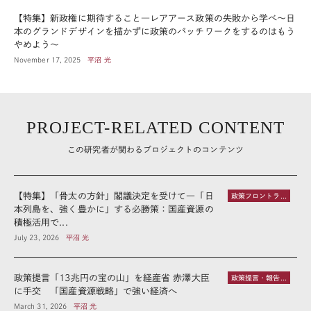
【特集】新政権に期待すること―レアアース政策の失敗から学べ～日
本のグランドデザインを描かずに政策のパッチワークをするのはもう
やめよう～
November 17, 2025
平沼 光
PROJECT-RELATED CONTENT
この研究者が関わるプロジェクトのコンテンツ
【特集】「骨太の方針」閣議決定を受けて―「日
政策フロントライン
本列島を、強く豊かに」する必勝策：国産資源の
積極活用で...
July 23, 2026
平沼 光
政策提言「13兆円の宝の山」を経産省 赤澤大臣
政策提言・報告書
に手交 「国産資源戦略」で強い経済へ
March 31, 2026
平沼 光