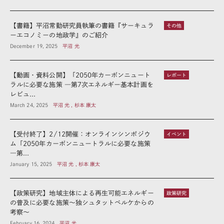
【書籍】平沼常勤研究員執筆の書籍『サーキュラ
その他
ーエコノミーの地政学』のご紹介
December 19, 2025
平沼 光
【動画・資料公開】「2050年カーボンニュート
レポート
ラルに必要な施策 ―第7次エネルギー基本計画を
レビュ...
March 24, 2025
平沼 光 , 杉本 康太
【受付終了】2/12開催：オンラインシンポジウ
イベント
ム「2050年カーボンニュートラルに必要な施策
―第...
January 15, 2025
平沼 光 , 杉本 康太
【政策研究】地域主体による再生可能エネルギー
政策研究
の普及に必要な施策～独シュタットベルケからの
考察～
February 16, 2024
平沼 光