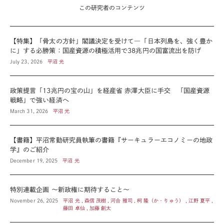
この研究者のコンテンツ
【特集】「骨太の方針」閣議決定を受けて―「日本列島を、強く豊か
に」する必勝策：国産資源の積極活用で38兆円の国富流出を防げ
July 23, 2026
平沼 光
政策提言「13兆円の宝の山」を経産省 赤澤大臣に手交 「国産資源
戦略」で強い経済へ
March 31, 2026
平沼 光
【書籍】平沼常勤研究員執筆の書籍『サーキュラーエコノミーの地政
学』のご紹介
December 19, 2025
平沼 光
特別連載企画 ～新政権に期待すること～
November 26, 2025
平沼 光 , 森信 茂樹 , 河合 雅司 , 柯 隆（か・りゅう） , 江野 夏平 ,
藤田 卓仙 , 加藤 創太