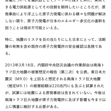
発電についても選択肢としてテーブルに残すと共に、実用で
きる電力供給源としてその役割を期待したいところだが、原
発事故により浮上した原子力発電に係わる様々な問題が解決
しない限り、原子力発電が日本のエネルギー多元化の基幹を
担うことは現状不可能といえる。
特に、地震のリスクを目の当たりにした日本にとって、活断
層の有無を含め既存の原子力発電所の安全確認は急務であ
る。
2013年3月18日、内閣府中央防災会議の作業部会は南海ト
ラフ巨大地震の被害想定の報告（第二次）を公表。東日本大
震災（M9.0）を上回ると想定される南海トラフ巨大地震
（推定M9.1）の被害総額は220兆円にも及ぶと試算された
が、試算には地震による原発事故は含まれていない。今後は
南海トラフ巨大地震が原子力発電所に及ぼす影響も今まで以
上に慎重に検討する必要がある。