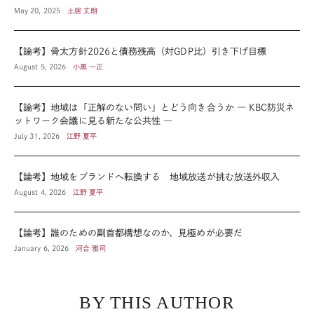
May 20, 2025
土居 丈朗
【論考】骨太方針2026と債務残高（対GDP比）引き下げ目標
August 5, 2026
小黒 一正
【論考】地域は「正解のない問い」とどう向き合うか ― KBC防災ネ
ットワーク会議に見る新たな公共性 ―
July 31, 2026
江野 夏平
【論考】地域をブランドへ転換する 地域放送が挑む放送外収入
August 4, 2026
江野 夏平
【論考】誰のための副首都構想なのか、見極めが必要だ
January 6, 2026
河合 雅司
BY THIS AUTHOR