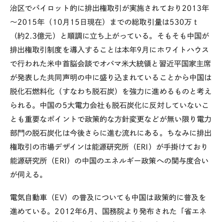
治区でパイロット的に排出権取引が実施されており2013年
～2015年（10月15日現在）までの総取引量は530万ｔ
（約2.3億元）と順調に立ち上がっている。そもそも中国が
排出権取引制度を導入することは本年9月にホワイトハウス
で行われた米中首脳会談でオバマ米大統領と習近平国家主席
が発表した共同声明の中に盛り込まれていることから中国は
脱化石燃料化（すなわち脱石炭）を強力に進めるものと考え
られる。中国の5大電力会社も脱石炭化に反対していないこ
とも重要なポイントで政策的な方針変更などが無い限り電力
部門の脱石炭化は今後さらに進む流れにある。ちなみに排出
権取引の市場デザインは能源研究所（ERI）が手掛けており
能源研究所（ERI）の中国のエネルギー政策への関与度合い
が伺える。
電気自動車（EV）の普及についても中国は政策的に普及を
進めている。2012年6月、国務院より発布された「省エネ