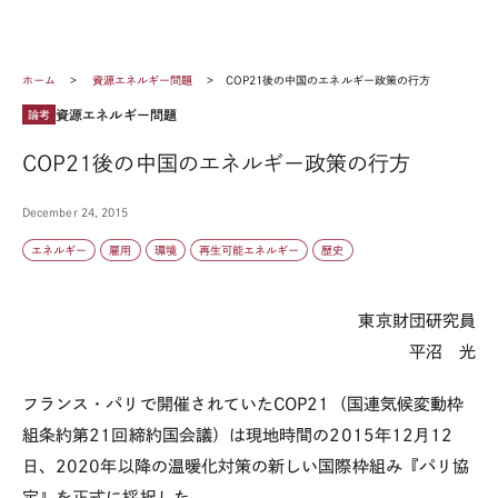
ホーム
資源エネルギー問題
COP21後の中国のエネルギー政策の行方
資源エネルギー問題
論考
COP21後の中国のエネルギー政策の行方
December 24, 2015
エネルギー
雇用
環境
再生可能エネルギー
歴史
東京財団研究員
平沼 光
フランス・パリで開催されていたCOP21（国連気候変動枠
組条約第21回締約国会議）は現地時間の2015年12月12
日、2020年以降の温暖化対策の新しい国際枠組み『パリ協
定』を正式に採択した。