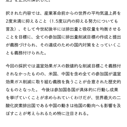
択された内容では、産業革命前からの世界の平均気温上昇を
2度未満に抑えること（1.5度以内の抑える努力についても
言及）、そして今世紀後半には排出量と吸収量を均衡させる
ことを目標に、全ての参加国に排出量削減目標の作成と提出
が義務づけられ、その達成のための国内対策をとっていくこ
とも義務付けられた。
今回の採択では温室効果ガスの数値的な削減目標こそ義務付
されなかったものの、米国、中国を含め全ての参加国が温室
効果ガス削減に取り組む義務を負うことが合意された歴史的
なものとなった。 今後は参加国各国が具体的に行動し成果
を挙げていくことが求められていくわけだが、世界最大の二
酸化炭素排出国である中国の動きは他国の動向へも影響を及
ぼすことが考えられるため特に注目される。