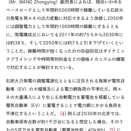
（Mr. WANG Zhongying）副所長によれば、現状いわゆる
ベースロードとして年間約5000時間で稼働している石炭火
力発電を再エネの出力変動に対応できるよう改修し2050年
には調整電力として年間約1000時間の稼働にするととも
に、発電構成比においても2011年の約75％から2030年に
は約38％、そして2050年には約7％と引き下げていくとい
うことだ。稼働時間が短くなった分の収益回収はダイナミッ
クプライシングや時間帯別料金などの価格メカニズムの構築
で対応することが検討されている。
石炭火力発電の調整電源化とともに注目される施策が電気自
動車（EV）の大幅普及による電力網負荷の平準化だ。再エ
ネの大量導入により生じる余剰電力を蓄電池を搭載している
電気自動車（EV）に蓄電することで電力網にかかる負荷を
平準化するということだ。
[4]
例えば2030年の北京では、
自動車保有台数が約1千万台になると想定した場合、そのう
ちの5百万台を電気自動車（蓄電池性能：40kWh）
[5]
に