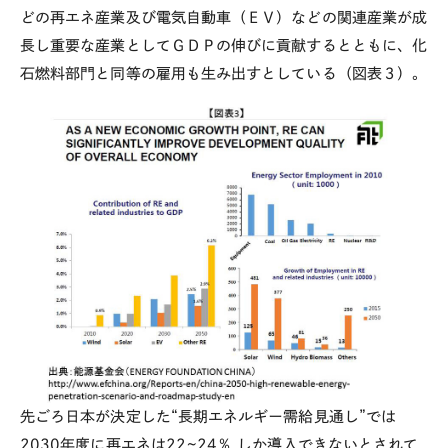
どの再エネ産業及び電気自動車（ＥＶ）などの関連産業が成
長し重要な産業としてＧＤＰの伸びに貢献するとともに、化
石燃料部門と同等の雇用も生み出すとしている（図表３）。
先ごろ日本が決定した“長期エネルギー需給見通し”では
2030年度に再エネは22~24％ しか導入できないとされて