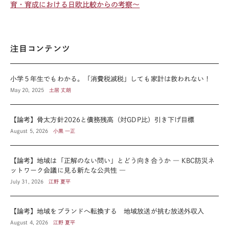
育・育成における日欧比較からの考察～
注目コンテンツ
小学５年生でもわかる。「消費税減税」しても家計は救われない！
May 20, 2025
土居 丈朗
【論考】骨太方針2026と債務残高（対GDP比）引き下げ目標
August 5, 2026
小黒 一正
【論考】地域は「正解のない問い」とどう向き合うか ― KBC防災ネ
ットワーク会議に見る新たな公共性 ―
July 31, 2026
江野 夏平
【論考】地域をブランドへ転換する 地域放送が挑む放送外収入
August 4, 2026
江野 夏平