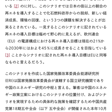
いる
[2]
のに対し、このシナリオでは日本の倍以上の割合の
再エネを導入することで化石燃料依存からの脱却、新しい経
済成長、環境の回復、という3つの課題を解決することが出
来るとされている。一見するとこのシナリオに記されている
再エネの導入目標は極めて野心的に見えるが、欧州連合
（EU）の電源構成における再エネ導入目標は現在の21%か
ら2030年にはおよそ45％に成長させることを目指している
[3]
ことからシナリオに記された再エネ導入目標はEUと同等
なものと言えるだろう。
このシナリオを作成した国家発展改革委員会能源研究所
(ERI)は国家発展改革委員会が直轄する国立研究機関であり
中国のエネルギー研究の中枢と言える。筆者は中国のエネル
ギー政策立案におけるこのシナリオの位置付け、およびシナ
リオを実現するための具体的な施策を確認するため中国共産
党第18期五中全会（以下 五中全会）が開催された本年10月