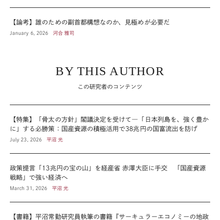
【論考】誰のための副首都構想なのか、見極めが必要だ
January 6, 2026
河合 雅司
BY THIS AUTHOR
この研究者のコンテンツ
【特集】「骨太の方針」閣議決定を受けて―「日本列島を、強く豊か
に」する必勝策：国産資源の積極活用で38兆円の国富流出を防げ
July 23, 2026
平沼 光
政策提言「13兆円の宝の山」を経産省 赤澤大臣に手交 「国産資源
戦略」で強い経済へ
March 31, 2026
平沼 光
【書籍】平沼常勤研究員執筆の書籍『サーキュラーエコノミーの地政