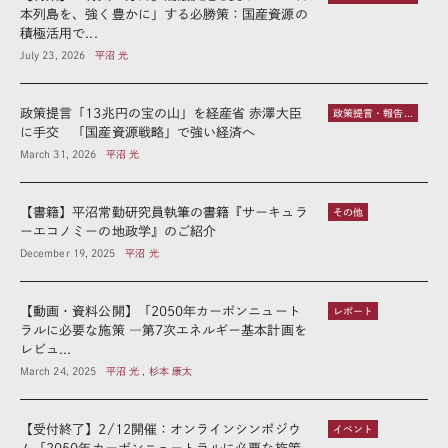
本列島を、強く豊かに」する必勝策：国産資源の
積極活用で...
July 23, 2026
平沼 光
政策提言「13兆円の宝の山」を経産省 赤澤大臣
政策提言・報告書
に手交 「国産資源戦略」で強い経済へ
March 31, 2026
平沼 光
【書籍】平沼常勤研究員執筆の書籍『サーキュラ
その他
ーエコノミーの地政学』のご紹介
December 19, 2025
平沼 光
【動画・資料公開】「2050年カーボンニュート
レポート
ラルに必要な施策 ―第7次エネルギー基本計画を
レビュ...
March 24, 2025
平沼 光 , 杉本 康太
【受付終了】2/12開催：オンラインシンポジウ
イベント