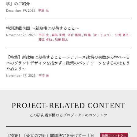
学』のご紹介
December 19, 2025
平沼 光
特別連載企画 ～新政権に期待すること～
November 26, 2025
平沼 光 , 森信 茂樹 , 河合 雅司 , 柯 隆（か・りゅう） , 江野 夏平 ,
藤田 卓仙 , 加藤 創太
【特集】新政権に期待すること―レアアース政策の失敗から学べ～日
本のグランドデザインを描かずに政策のパッチワークをするのはもう
やめよう～
November 17, 2025
平沼 光
PROJECT-RELATED CONTENT
この研究者が関わるプロジェクトのコンテンツ
【特集】「骨太の方針」閣議決定を受けて―「日
政策フロントライン