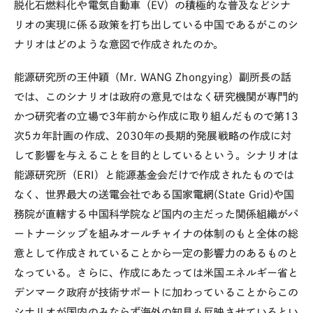
脱化石燃料化や電気自動車（EV）の積極的な普及などシナ
リオの実現に係る政策を打ち出している中国であるがこのシ
ナリオはどのような意図で作成されたのか。
能源研究所の王仲穎（Mr. WANG Zhongying）副所長の話
では、このシナリオは政府の意見ではなく研究機関が専門的
かつ研究者の立場で3年前から作成に取り組んだもので第13
次5カ年計画の作成、2030年の長期的発展戦略の作成に対
して影響を与えることを目的としているという。シナリオは
能源研究所（ERI）と能源基金会だけで作成されたものでは
なく、世界最大の送電会社である国家電網(State Grid)や国
務院が直轄する中国科学院など国内の主だった関係組織がパ
ートナーシップを組みオールチャイナの体制のもと全体の総
意として作成されていることから一定の影響力のあるものと
なっている。さらに、作成にあたっては米国エネルギー省と
デンマーク政府が技術サポートに加わっていることからこの
シナリオが国内のみならず海外の知見も反映させているとい