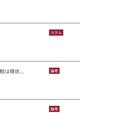
コラム
は現状...
論考
論考