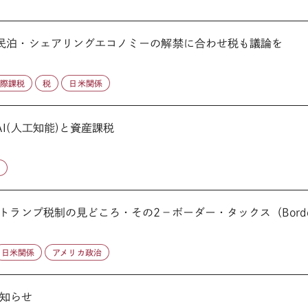
：民泊・シェアリングエコノミーの解禁に合わせ税も議論を
国際課税
税
日米関係
AI(人工知能)と資産課税
税
ランプ税制の見どころ・その2－ボーダー・タックス（Border.
日米関係
アメリカ政治
知らせ