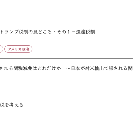
 トランプ税制の見どころ・その１－還流税制
係
アメリカ政治
される関税減免はどれだけか ～日本が対米輸出で課される関税
税を考える