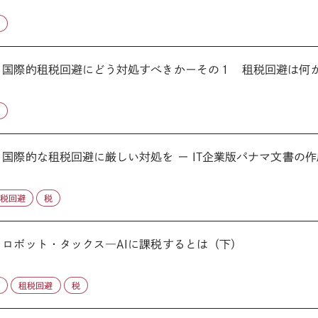
税
：国際的租税回避にどう対処すべきかーその１ 租税回避は何
税
国際的な租税回避に厳しい対処を ー IT企業版パナマ文書の作
租税回避
税
：ロボット・タックス―AIに課税するとは（下）
障
租税回避
税