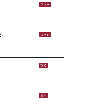
コラム
か
コラム
論考
論考