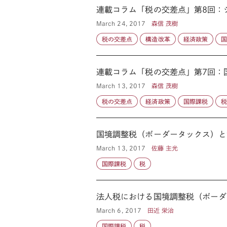
連載コラム「税の交差点」第8回：
March 24, 2017
森信 茂樹
税の交差点
構造改革
経済政策
連載コラム「税の交差点」第7回：
March 13, 2017
森信 茂樹
税の交差点
経済政策
国際課税
国境調整税（ボーダータックス）と
March 13, 2017
佐藤 主光
国際課税
税
法人税における国境調整税（ボーダ
March 6, 2017
田近 栄治
国際課税
税