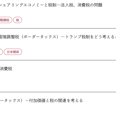
シェアリングエコノミーと税制―法人税、消費税の問題
国際課税
税
国境調整税（ボーダータックス）―トランプ税制をどう考える
税
日米関係
消費税
ータックス）－付加価値と税の関連を考える