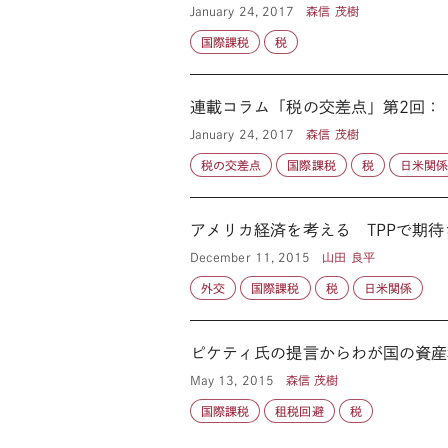
January 24, 2017
森信 茂樹
国際課税
税
連載コラム「税の交差点」第2回：
January 24, 2017
森信 茂樹
税の交差点
国際課税
税
日米関
アメリカ経済を考える TPPで期待
December 11, 2015
山田 良平
外交
国際課税
税
日米関係
ピケティ氏の提言からわが国の資産
May 13, 2015
森信 茂樹
国際課税
租税回避
税