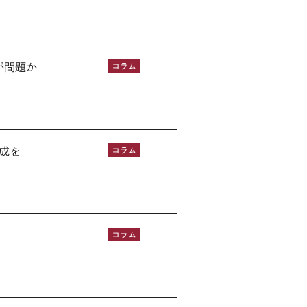
が問題か
コラム
成を
コラム
コラム