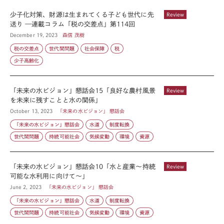
少子化対策、財源は生まれてくる子ども世代に先
Review
送り —連載コラム「税の交差点」第114回
December 19, 2023
森信 茂樹
税の交差点
世代間問題
社会保障
税
少子高齢化
「未来の水ビジョン」懇話会15「良好な農村風景
Review
を未来に残すことと水の関係」
October 13, 2023
「未来の水ビジョン」 懇話会
「未来の水ビジョン」懇話会
水道
制度転換
世代間問題
持続可能社会
気候変動
環境
資源
「未来の水ビジョン」懇話会10「水と産業〜持続
Review
可能な水利用に向けて〜」
June 2, 2023
「未来の水ビジョン」 懇話会
「未来の水ビジョン」懇話会
水道
制度転換
世代間問題
持続可能社会
気候変動
環境
資源