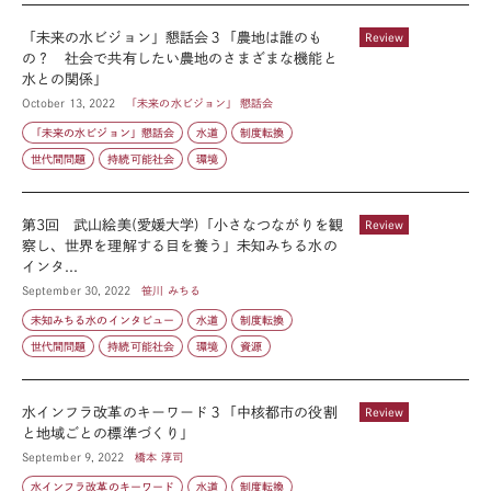
「未来の水ビジョン」懇話会３「農地は誰のも
Review
の？ 社会で共有したい農地のさまざまな機能と
水との関係」
October 13, 2022
「未来の水ビジョン」 懇話会
「未来の水ビジョン」懇話会
水道
制度転換
世代間問題
持続可能社会
環境
第3回 武山絵美(愛媛大学)「小さなつながりを観
Review
察し、世界を理解する目を養う」未知みちる水の
インタ...
September 30, 2022
笹川 みちる
未知みちる水のインタビュー
水道
制度転換
世代間問題
持続可能社会
環境
資源
水インフラ改革のキーワード３「中核都市の役割
Review
と地域ごとの標準づくり」
September 9, 2022
橋本 淳司
水インフラ改革のキーワード
水道
制度転換