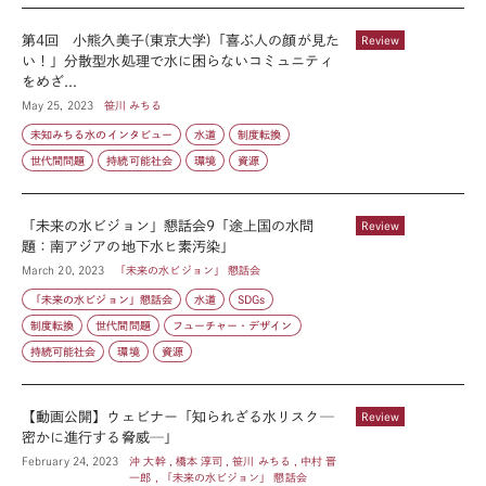
第4回 小熊久美子(東京大学)「喜ぶ人の顔が見た
Review
い！」分散型水処理で水に困らないコミュニティ
をめざ...
May 25, 2023
笹川 みちる
未知みちる水のインタビュー
水道
制度転換
世代間問題
持続可能社会
環境
資源
「未来の水ビジョン」懇話会9「途上国の水問
Review
題：南アジアの地下水ヒ素汚染」
March 20, 2023
「未来の水ビジョン」 懇話会
「未来の水ビジョン」懇話会
水道
SDGs
制度転換
世代間問題
フューチャー・デザイン
持続可能社会
環境
資源
【動画公開】ウェビナー「知られざる水リスク─
Review
密かに進行する脅威─」
February 24, 2023
沖 大幹 , 橋本 淳司 , 笹川 みちる , 中村 晋
一郎 , 「未来の水ビジョン」 懇話会