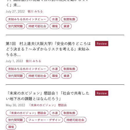
く」未...
July 27, 2022
笹川 みちる
未知みちる水のインタビュー
水道
制度転換
世代間問題
持続可能社会
環境
資源
第1回 村上道夫(大阪大学)「安全の拠りどころは
Review
どう決まる？〜みずからリスクを考える」未知み
ちる水...
July 1, 2022
笹川 みちる
未知みちる水のインタビュー
水道
制度転換
世代間問題
持続可能社会
環境
資源
「未来の水ビジョン」懇話会１「社会で共有した
Review
い地下水の課題とはなんだろう」
May 30, 2022
「未来の水ビジョン」 懇話会
「未来の水ビジョン」懇話会
水道
制度転換
世代間問題
フューチャー・デザイン
持続可能社会
環境