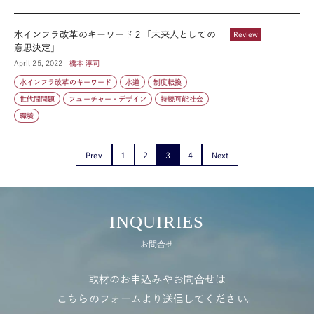
水インフラ改革のキーワード２「未来人としての
Review
意思決定」
April 25, 2022
橋本 淳司
水インフラ改革のキーワード
水道
制度転換
世代間問題
フューチャー・デザイン
持続可能社会
環境
Prev
1
2
3
4
Next
INQUIRIES
お問合せ
取材のお申込みやお問合せは
こちらのフォームより送信してください。