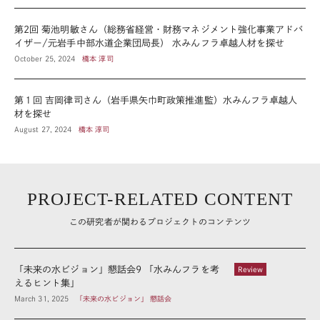
第2回 菊池明敏さん（総務省経営・財務マネジメント強化事業アドバ
イザー/元岩手中部水道企業団局長） 水みんフラ卓越人材を探せ
October 25, 2024
橋本 淳司
第１回 吉岡律司さん（岩手県矢巾町政策推進監）水みんフラ卓越人
材を探せ
August 27, 2024
橋本 淳司
PROJECT-RELATED CONTENT
この研究者が関わるプロジェクトのコンテンツ
「未来の水ビジョン」懇話会9 「水みんフラを考
Review
えるヒント集」
March 31, 2025
「未来の水ビジョン」 懇話会