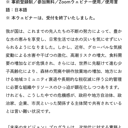
※ 事前登録制／参加無料／
Zoom
ウェビナー使用／使用言
語：日本語
※ 本ウェビナーは、受付を終了いたしました。
我が国は、これまでの先人たちの不断の努力によって、豊か
な水の恵みを享受し、日常生活では水の災いを気にせずにい
られるようになりました。しかし、近年、グローバルな気候
変動による水害や干ばつの激化、高潮リスクの増大、食料需
要の増加などが危惧され、さらには、世界に先駆けて進む少
子高齢化により、森林の荒廃や耕作放棄地の増加、地方にお
ける地域コミュニティ衰退や長期的な税収減に伴う公的管理
に必要な組織やリソースのひっ迫が顕在化しつつあります。
けれども、こうした中での危機感が、政府や地方自治体、政
治家、企業、市民といった関係する主体間で共有されている
とは言い難い状況です。
「未来の水ビジョン」プログラムは、次世代に対する責務と