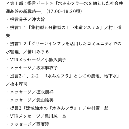
＜第１部：提言パート＞「水みんフラ—水を軸とした社会共
通基盤の新戦略—」 (17:00-18:20頃)
・提言骨子／沖大幹
・提言1-1「集約型と分散型の上下水道システム」／村上道
夫
・提言1-2「グリーンインフラを活用したコミュニティでの
水管理」／笹川みちる
・VTRメッセージ／小熊久美子
・メッセージ／坂本麻衣子
・提言2-1、2-2「『水みんフラ』としての農地、地下水」
／橋本淳司
・メッセージ／徳永朋祥
・メッセージ／武山絵美
・提言3「流域治水の『水みんフラ』」／中村晋一郎
・VTRメッセージ／黒川純一良
・メッセージ／西廣淳