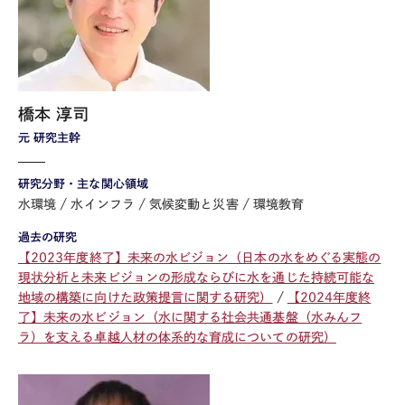
橋本 淳司
元 研究主幹
研究分野・主な関心領域
水環境
水インフラ
気候変動と災害
環境教育
過去の研究
【2023年度終了】未来の水ビジョン（日本の水をめぐる実態の
現状分析と未来ビジョンの形成ならびに水を通じた持続可能な
地域の構築に向けた政策提言に関する研究）
【2024年度終
了】未来の水ビジョン（水に関する社会共通基盤（水みんフ
ラ）を支える卓越人材の体系的な育成についての研究）