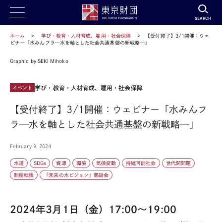
SEARCH
ホーム
学び・教育・人材育成、雇用・社会保障
【受付終了】3/1開催：ウェ
ビナー「水みんフラ—水を軸とした社会共通基盤の新戦略—」
Graphic by SEKI Mihoko
学び・教育・人材育成、雇用・社会保障
イベント
【受付終了】3/1開催：ウェビナー「水みんフ
ラ—水を軸とした社会共通基盤の新戦略—」
February 9, 2024
水道
SDGs
資源
環境
気候変動
持続可能社会
世代間問題
制度転換
「未来の水ビジョン」懇話会
2024年3月
1
日（金）
17:00
～
19:00