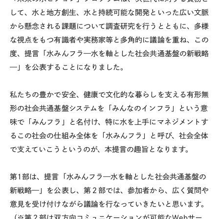
して、水と地方創生、水と持続可能な開発といった広い文脈
から懸念される課題について調査研究を行うとともに、多様
な視点をもつ有識者や実務家等と多角的に議論を重ね、この
度、提言「水みんフラ—水を軸とした社会共通基盤の新戦略
—」を公表することになりました。
私たちの豊かで安全、健康で文化的な暮らしを支える有形無
形の社会共通基盤システムを「みんなのインフラ」という意
味で「みんフラ」と名付け、特に水を上手にマネジメントす
るこの社会の仕組み全体を「水みんフラ」と呼び、社会全体
で支えていこうというのが、本提言の趣旨となります。
第1部は、提言「水みんフラ—水を軸とした社会共通基盤の
新戦略—」を公表し、第２部では、参加者から、広く質問や
意見を受け付けながら議論を行なっていきたいと思います。
（※第２部は双方向コミュニケーションが可能なWebサー