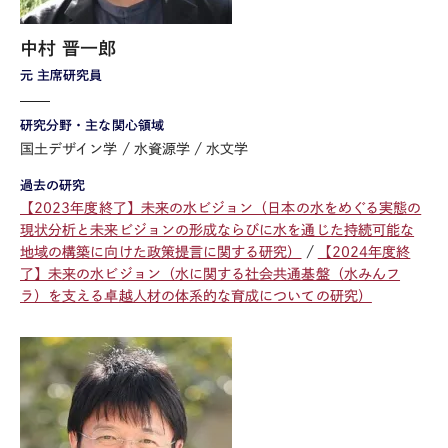
中村 晋一郎
元 主席研究員
研究分野・主な関心領域
国土デザイン学
水資源学
水文学
過去の研究
【2023年度終了】未来の水ビジョン（日本の水をめぐる実態の
現状分析と未来ビジョンの形成ならびに水を通じた持続可能な
地域の構築に向けた政策提言に関する研究）
【2024年度終
了】未来の水ビジョン（水に関する社会共通基盤（水みんフ
ラ）を支える卓越人材の体系的な育成についての研究）