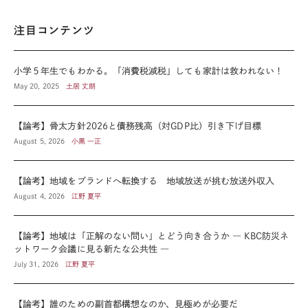
注目コンテンツ
小学５年生でもわかる。「消費税減税」しても家計は救われない！
May 20, 2025
土居 丈朗
【論考】骨太方針2026と債務残高（対GDP比）引き下げ目標
August 5, 2026
小黒 一正
【論考】地域をブランドへ転換する 地域放送が挑む放送外収入
August 4, 2026
江野 夏平
【論考】地域は「正解のない問い」とどう向き合うか ― KBC防災ネ
ットワーク会議に見る新たな公共性 ―
July 31, 2026
江野 夏平
【論考】誰のための副首都構想なのか、見極めが必要だ