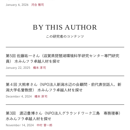
January 6, 2026
河合 雅司
BY THIS AUTHOR
この研究者のコンテンツ
第5回 佐藤祐一さん（滋賀県琵琶湖環境科学研究センター専門研究
員） 水みんフラ卓越人材を探せ
January 22, 2025
橋本 淳司
第４回 大熊孝さん（NPO法人新潟水辺の会顧問・前代表世話人、新
潟大学名誉教授） 水みんフラ卓越人材を探せ
December 4, 2024
橋本 淳司
第3回 渡辺豊博さん（NPO法人グラウンドワーク三島 専務理事）
水みんフラ卓越人材を探せ
November 14, 2024
中村 晋一郎