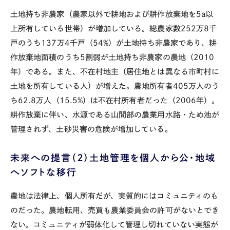
土地持ち非農家（農家以外で耕地および耕作放棄地を
5a
以
上所有している世帯）が増加している。総農家数
252
万
8
千
戸のうち
137
万
4
千戸（
54%
）が土地持ち非農家であり、耕
作放棄地面積のうち
5
割弱が土地持ち非農家の農地（
2010
年）である。また、不在村地主（居住地とは異なる市町村に
土地を所有している人）が増えた。農地所有者
405
万人のう
ち
62.8
万人（
15.5%
）は不在村所有者だった（
2006
年）。
耕作放棄に伴い、水源である山間部の農業用水路・ため池が
管理されず、土砂災害の危険が増加している。
未来への提言（２）土地管理を個人から公・地域
へソフトな移行
農地は法律上、個人所有だが、実質的にはコミュニティのも
のだった。農地転用、売買も農業委員会の許可がないとでき
ない。コミュニティが弱体化して管理し切れていない実態が