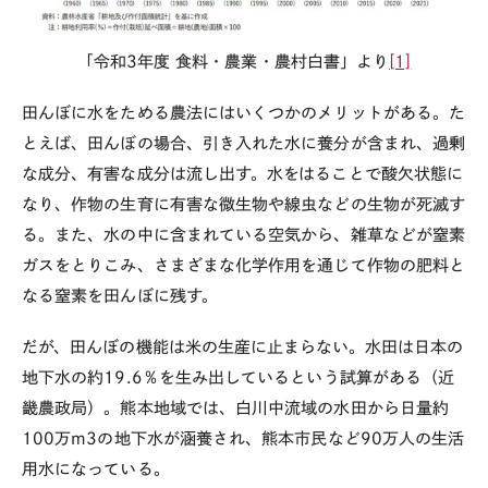
「令和
3
年度 食料・農業・農村白書」より
[1]
田んぼに水をためる農法にはいくつかのメリットがある。た
とえば、田んぼの場合、引き入れた水に養分が含まれ、過剰
な成分、有害な成分は流し出す。水をはることで酸欠状態に
なり、作物の生育に有害な微生物や線虫などの生物が死滅す
る。また、水の中に含まれている空気から、雑草などが窒素
ガスをとりこみ、さまざまな化学作用を通じて作物の肥料と
なる窒素を田んぼに残す。
だが、田んぼの機能は米の生産に止まらない。水田は日本の
地下水の約
19.6
％を生み出しているという試算がある（近
畿農政局）。熊本地域では、白川中流域の水田から日量約
100
万
m3
の地下水が涵養され、熊本市民など
90
万人の生活
用水になっている。