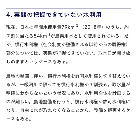
４．実態の把握できていない水利用
3
現在、日本の年間水使用量
79km
（
2018
年）のうち、約
3
７割に当たる
54km
が農業用水として使用されている。だ
が、慣行水利権（社会制度が整備される以前からの既得権）
部分については、実態が把握できていない。取水口が開け放
しのままというケースもある。
農地の整備に伴い、慣行水利権を許可水利権に切り替えてい
るが、一級河川に限っても慣行水利権が３割残る。取水量が
明確にわからないという状況にあり、水利用全体を計画する
のが難しい。農地整備を行うと、慣行水利権が許可水利権に
なり、自由に水が取れなくなることから、整備を拒否するケ
ースもある。