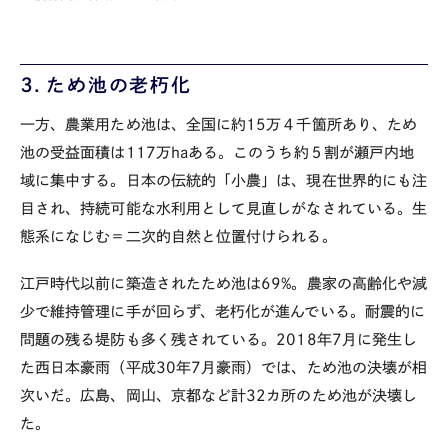
３．ため池の老朽化
一方、農業用ため池は、全国に約
15
万４千箇所あり、ため
池の受益面積は
117
万
ha
ある。このうち約５割が瀬戸内地
域に集中する。日本の伝統的「小農」は、現在世界的にも注
目され、持続可能な水利用として見直しがなされている。生
態系になじむ＝二次的自然と位置付けられる。
江戸時代以前に築造されたため池は
69%
。農家の高齢化や減
少で維持管理に手が回らず、老朽化が進んでいる。耐震的に
問題の残る堤防も多く残されている。
2018
年
7
月に発生し
た西日本豪雨（平成
30
年
7
月豪雨）では、ため池の決壊が相
次いだ。広島、岡山、京都など計
32
カ所のため池が決壊し
た。