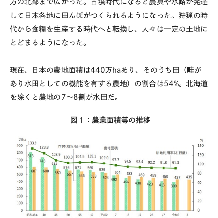
方の北部まで広がった。古墳時代になると農具や水路が発達
して日本各地に田んぼがつくられるようになった。狩猟の時
代から食糧を生産する時代へと転換し、人々は一定の土地に
とどまるようになった。
現在、日本の農地面積は
440
万
ha
あり、そのうち田（畦が
あり水田としての機能を有する農地）の割合は
54%
。北海道
を除くと農地の
7
〜
8
割が水田だ。
図１：農業面積等の推移