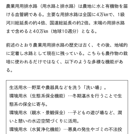
農業用用排水路（用水路と排水路）は農地に水と有機物を届
ける血管網である。主要な用排水路は全国に
4
万㎞で、
1
級
河川総延長の約
4
倍、国道総延長の約
2
倍。末端の用排水路
まで含めると
40
万㎞（地球
10
週分）となる。
前述のとおり農業用用排水路の歴史は古く、その後、地域的
に定着し水路として現在に残っている。こちらも農作物の栽
培に使われるだけではなく、以下のような多様な機能があ
る。
生活用水…野菜や農器具などを洗う「洗い場」。
環境用水（生態系保全機能）…冬期湛水を行うことで生
態系の保全に寄与。
環境用水（親水・景観保全）…子どもの遊び場など、潤
いと憩いの水辺空間づくりに活用。
環境用水（水質浄化機能）…悪臭の発生やゴミの不法投