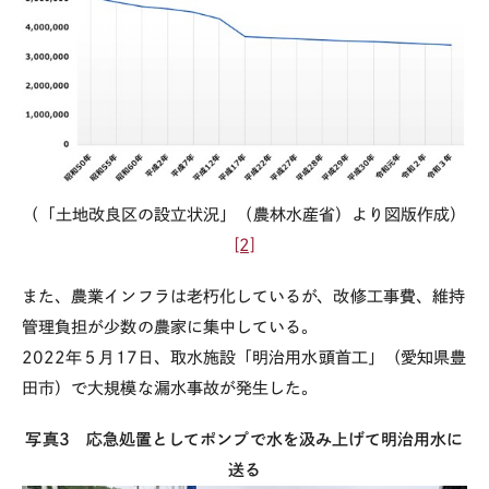
（「土地改良区の設立状況」（農林水産省）より図版作成）
[2]
また、農業インフラは老朽化しているが、改修工事費、維持
管理負担が少数の農家に集中している。
2022
年５月
17
日、取水施設「明治用水頭首工」（愛知県豊
田市）で大規模な漏水事故が発生した。
写真
3
応急処置としてポンプで水を汲み上げて明治用水に
送る