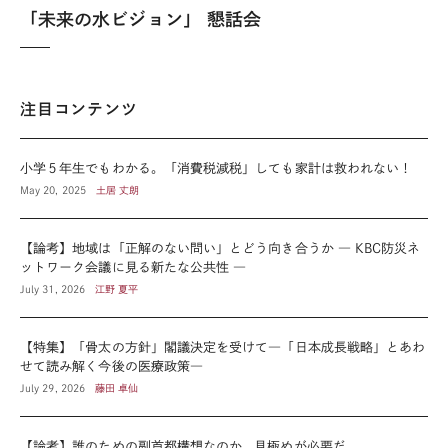
「未来の水ビジョン」 懇話会
注目コンテンツ
小学５年生でもわかる。「消費税減税」しても家計は救われない！
May 20, 2025
土居 丈朗
【論考】地域は「正解のない問い」とどう向き合うか ― KBC防災ネ
ットワーク会議に見る新たな公共性 ―
July 31, 2026
江野 夏平
【特集】「骨太の方針」閣議決定を受けて―「日本成長戦略」とあわ
せて読み解く今後の医療政策―
July 29, 2026
藤田 卓仙
【論考】誰のための副首都構想なのか、見極めが必要だ