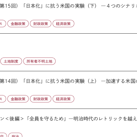
第15回）「日本化」に抗う米国の実験（下） ―４つのシナリ
ス
金融政策
財政政策
経済政策
土地制度
所有者不明土地
14回）「日本化」に抗う米国の実験（上） ―加速する米国の景
ス
金融政策
財政政策
経済政策
ン＜後編＞「全員を守るため」―明治時代のレトリックを越
外交
政治