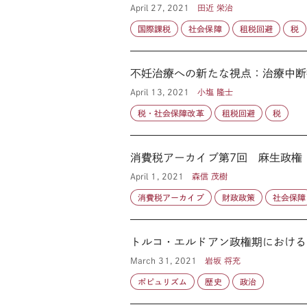
April 27, 2021
田近 栄治
国際課税
社会保障
租税回避
税
不妊治療への新たな視点：治療中断
April 13, 2021
小塩 隆士
税・社会保障改革
租税回避
税
消費税アーカイブ第7回 麻生政権
April 1, 2021
森信 茂樹
消費税アーカイブ
財政政策
社会保障
トルコ・エルドアン政権期における
March 31, 2021
岩坂 将充
ポピュリズム
歴史
政治