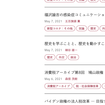
福沢諭吉の感染症コミュニケーショ
May 7, 2021
五百旗頭 薫
新型コロナ：その他
世論
歴史
歴史を学ぶことと、歴史を動かすこと
May 7, 2021
細谷 雄一
歴史
外交
政治
消費税アーカイブ第8回 鳩山政権
May 6, 2021
森信 茂樹
消費税アーカイブ
税・社会保障改革
バイデン政権の法人税改革 ― 目指