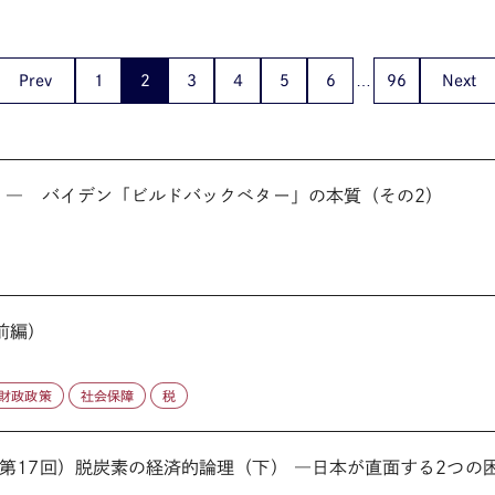
Prev
1
2
3
4
5
6
96
Next
 ― バイデン「ビルドバックベター」の本質（その2）
前編）
財政政策
社会保障
税
第17回）脱炭素の経済的論理（下） ―日本が直面する2つの