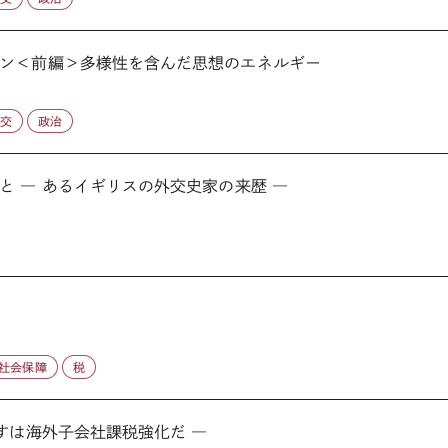
ン＜前編＞多様性を含んだ思想のエネルギー
外交
政治
 ― あるイギリスの外交史家の来歴 ―
社会保障
税
すは海外子会社課税強化だ ―