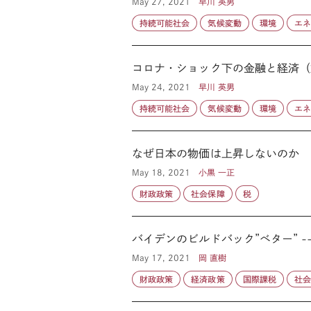
May 27, 2021
早川 英男
持続可能社会
気候変動
環境
エ
コロナ・ショック下の金融と経済（
May 24, 2021
早川 英男
持続可能社会
気候変動
環境
エ
なぜ日本の物価は上昇しないのか
May 18, 2021
小黒 一正
財政政策
社会保障
税
バイデンのビルドバック”ベター” -
May 17, 2021
岡 直樹
財政政策
経済政策
国際課税
社