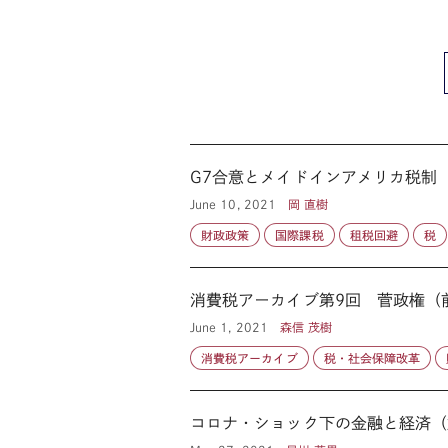
G7合意とメイドインアメリカ税制
June 10, 2021
岡 直樹
財政政策
国際課税
租税回避
税
消費税アーカイブ第9回 菅政権（
June 1, 2021
森信 茂樹
消費税アーカイブ
税・社会保障改革
コロナ・ショック下の金融と経済（