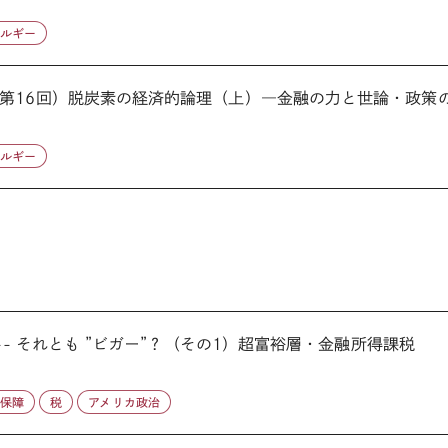
ネルギー
第16回）脱炭素の経済的論理（上）―金融の力と世論・政策の相
ネルギー
-- それとも ”ビガー”？（その1）超富裕層・金融所得課税
会保障
税
アメリカ政治