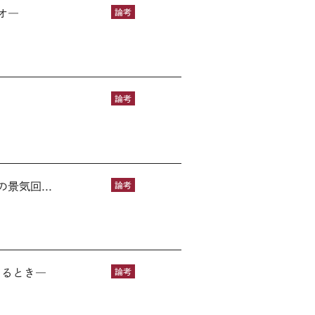
オ―
論考
論考
気回...
論考
えるとき―
論考