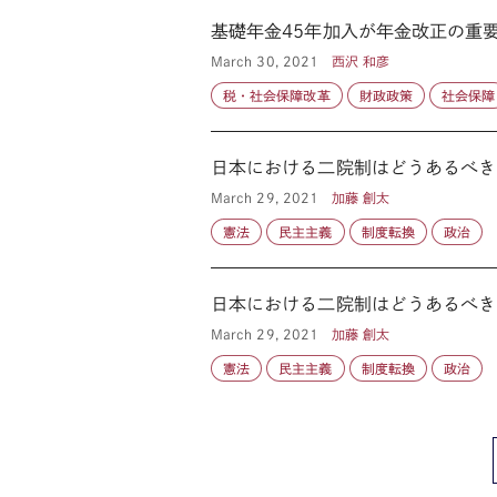
基礎年金45年加入が年金改正の重
March 30, 2021
西沢 和彦
税・社会保障改革
財政政策
社会保障
日本における二院制はどうあるべき
March 29, 2021
加藤 創太
憲法
民主主義
制度転換
政治
日本における二院制はどうあるべき
March 29, 2021
加藤 創太
憲法
民主主義
制度転換
政治