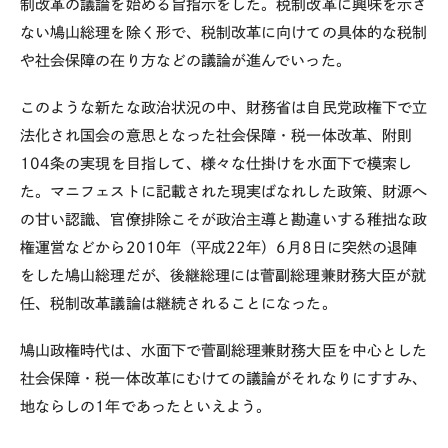
制改革の議論を始める旨指示をした。税制改革に興味を示さ
ない鳩山総理を除く形で、税制改革に向けての具体的な税制
や社会保障の在り方などの議論が進んでいった。
このような新たな政治状況の中、財務省は自民党政権下で立
法化され国会の意思となった社会保障・税一体改革、附則
104条の実現を目指して、様々な仕掛けを水面下で模索し
た。マニフェストに記載された現実ばなれした政策、財源へ
の甘い認識、官僚排除こそが政治主導と勘違いする稚拙な政
権運営などから2010年
（平成22年）
6
月8日に突然の退陣
をした鳩山総理だが、後継総理には菅副総理兼財務大臣が就
任、税制改革議論は継続されることになった。
鳩山政権時代は、水面下で菅副総理兼財務大臣を中心とした
社会保障・税一体改革にむけての議論がそれなりにすすみ、
地ならしの1年であったといえよう。