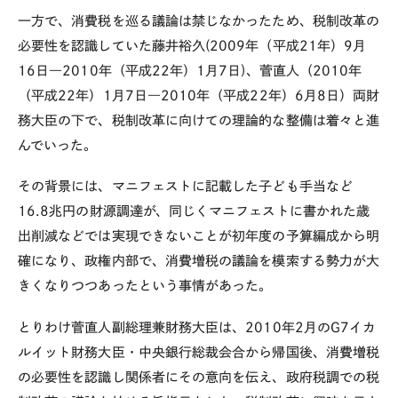
一方で、消費税を巡る議論は禁じなかったため、税制改革の
必要性を認識していた藤井裕久(2009年（平成21年）9月
16日―2010年（平成22年）1月7日)、菅直人（2010年
（平成22年）1月7日―2010年（平成22年）6月8日）両財
務大臣の下で、税制改革に向けての理論的な整備は着々と進
んでいった。
その
背景には、マニフェストに記載した子ども手当など
16.8兆円の財源調達が、同じくマニフェストに書かれた歳
出削減などでは実現できないことが初年度の予算編成から明
確になり、政権内部で、消費増税の議論を模索する勢力が大
きくなりつつあったという事情があった。
とりわけ菅直人副総理兼財務大臣は、2010年2月のG7イカ
ルイット財務大臣・中央銀行総裁会合から帰国後、消費増税
の必要性を認識し関係者にその意向を伝え、政府税調での税