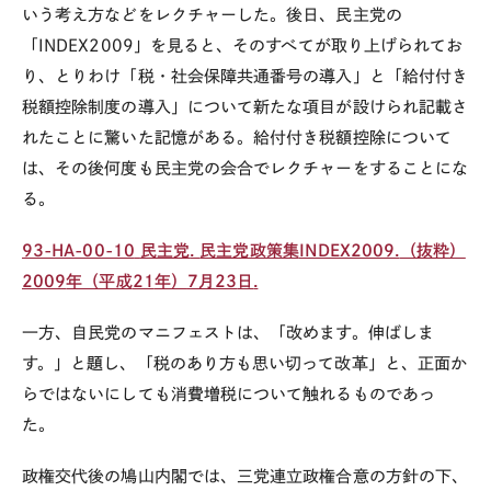
いう考え方などをレクチャーした。
後日、民主党の
「
INDEX2009
」を見ると、そのすべてが取り上げられてお
り、とりわけ「税・社会保障共通番号の導入」と「給付付き
税額控除制度の導入」について新たな項目が設けられ記載さ
れたことに驚いた記憶がある。給付付き税額控除について
は、その後何度も民主党の会合でレクチャーをすることにな
る。
93-HA-00-10
民主党
.
民主党政策集
INDEX2009.
（抜粋）
2009
年（平成
21
年）
7
月
23
日
.
一方、自民党のマニフェストは、「改めます。伸ばしま
す。」と題し、「税のあり方も思い切って改革」と、正面か
らではないにしても消費増税について触れるものであっ
た。
政権交代後の鳩山内閣では、三党連立政権合意の方針の下、