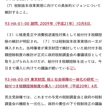
（
7
）税制抜本改革実現に向けての具体的ビジョンについて
検討すること。
93-HA-01-00
諮問. 2009年（平成21年）10月8日.
（３）に格差是正や消費税逆進性対策として給付付き税額控
除の検討が明記され、（７）では
税制抜本改革実現の一文が
挿入された。当時筆者が東京財団で検討していた給付付き税
額控除制度の検討が正式に政府税制調査会の審議項目として
取り上げられたわけだが、給付付き税額控除を巡っては、今
日まで導入に向けての議論が続いている
[2]
。
93-HA-00-09 東京財団
.
税と社会保障の一体化の研究 ―
給付つき税額控除制度の導入―
2008
年（平成
20
年）
4
月
,
民主党政権では、これまでの与党の税制調査会と政府の税制
調査会の機能を一元化し、政府の責任の下で税制改正の議論