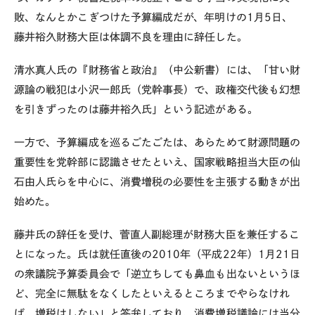
敗、なんとかこぎつけた予算編成だが、年明けの1月5日、
藤井裕久財務大臣は体調不良を理由に辞任した。
清水真人氏の『財務省と政治』（中公新書）には、「甘い財
源論の戦犯は小沢一郎氏（党幹事長）で、政権交代後も幻想
を引きずったのは藤井裕久氏」という記述がある。
一方で、予算編成を巡るごたごたは、あらためて財源問題の
重要性を党幹部に認識させたといえ、国家戦略担当大臣の仙
石由人氏らを中心に、消費増税の必要性を主張する動きが出
始めた。
藤井氏の辞任を受け、菅直人副総理が財務大臣を兼任するこ
とになった。氏は就任直後の2010年（平成22年）1月21日
の衆議院予算委員会で「逆立ちしても鼻血も出ないというほ
ど、完全に無駄をなくしたといえるところまでやらなけれ
ば、増税はしない」と答弁しており、消費増税議論には当分