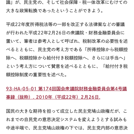
識」が、民主党の、そして社会保障・税一体改革にむけての
大きな政策転換であったということができよう。
平成22年度所得税法等の一部を改正する法律案などの審議
が行われた平成22年2月26日の衆議院・財務金融委員会に
置いて、筆者は参考人として呼ばれ、税制改革の必要性を述
べるとともに、民主党の考え方である「所得控除から税額控
除へ、税額控除から給付付き税額控除へ、さらには手当へ」
という考え方について賛意を述べるとともに、「給付付き税
額控除制度の重要性を述べた。
93-HA-05-01
第174回国会衆議院財務金融委員会第4号議
事録（抜粋）. 2010年（平成22年）2月26日.
国民の大きな期待を担って成立した民主党鳩山政権だが、こ
れまでの自民党の意思決定システムを変えようとする試みも
中途半端で、民主党鳩山政権の下では、民主党内部の意思決