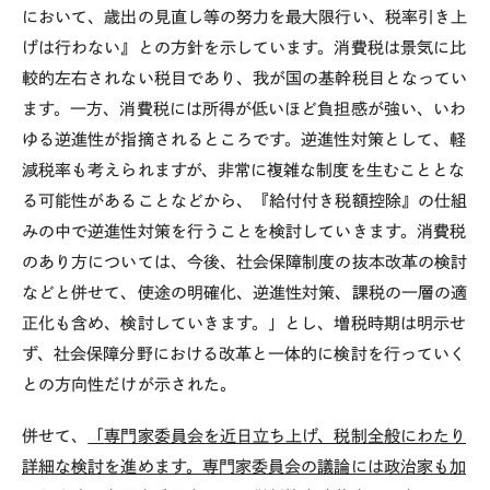
において、歳出の見直し等の努力を最大限行い、税率引き上
げは行わない』との方針を示しています。消費税は景気に比
較的左右されない税目であり、我が国の基幹税目となってい
ます。一方、消費税には所得が低いほど負担感が強い、いわ
ゆる逆進性が指摘されるところです。逆進性対策として、軽
減税率も考えられますが、非常に複雑な制度を生むこととな
る可能性があることなどから、『給付付き税額控除』の仕組
みの中で逆進性対策を行うことを検討していきます。消費税
のあり方については、今後、社会保障制度の抜本改革の検討
などと併せて、使途の明確化、逆進性対策、課税の一層の適
正化も含め、検討していきます。」とし、増税時期は明示せ
ず、
社会保障分野における改革と一体的に検討を行っていく
との方向性だけが示された。
併せて、
「
専門家委員会を近日立ち上げ、税制全般にわたり
詳細な検討を進めます。専門家委員会の議論には政治家も加