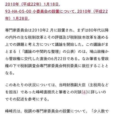
2010年（平成
22
年）
1
月
18
日.
93-HA-05-00
小委員会の設置について. 2010年（平成
22
年）
1
月
28
日.
専門家委員会は
2010
年
2
月に設置され、まずは
80
年代以降
の内外の主な税制改革とその評価及び税制抜本改革を進める
上での課題と考え方について議論を開始した。この議論がま
とまる（「議論の中間的な整理」の公表）のは、鳩山政権か
ら菅政権に交代した直後の
6
月
22
日である。なお筆者も菅政
権の下で税制調査会専門家委員会特別委員に就任することと
なる。
このあたりの状況については、当時財務副大臣（主税局など
を担当）であった峰崎直樹氏と筆者との対談
[4]
に詳しいの
でその記述を参考にする。
峰崎氏は、税調の専門家委員会の設置について、「少人数で