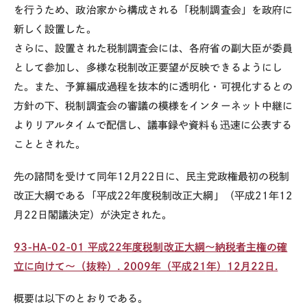
を行うため、政治家から構成される「税制調査会」を政府に
新しく設置した。
さらに、設置された税制調査会には、各府省の副大臣が委員
として参加し、多様な税制改正要望が反映できるようにし
た。また、予算編成過程を抜本的に透明化・可視化するとの
方針の下、税制調査会の審議の模様をインターネット中継に
よりリアルタイムで配信し、議事録や資料も迅速に公表する
こととされた。
先の諮問を受けて同年
12
月
22
日に、民主党政権最初の税制
改正大綱である「平成
22
年度税制改正大綱」（平成
21
年
12
月
22
日閣議決定）が決定された。
93-HA-02-01
平成
22
年度税制改正大綱～納税者主権の確
立に向けて～（抜粋）. 2009年（平成
21
年）
12
月
22
日.
概要は以下のとおりである。