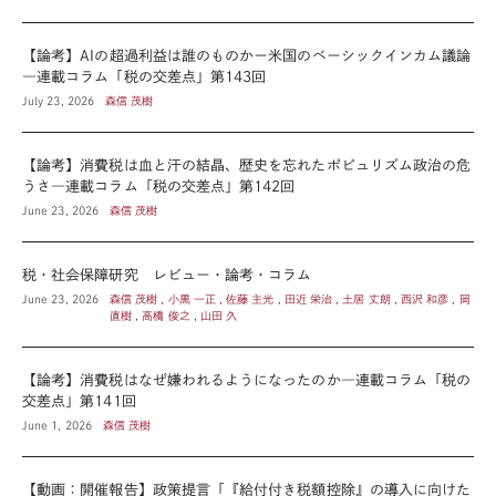
【論考】AIの超過利益は誰のものかー米国のベーシックインカム議論
―連載コラム「税の交差点」第143回
July 23, 2026
森信 茂樹
【論考】消費税は血と汗の結晶、歴史を忘れたポピュリズム政治の危
うさ―連載コラム「税の交差点」第142回
June 23, 2026
森信 茂樹
税・社会保障研究 レビュー・論考・コラム
June 23, 2026
森信 茂樹 , 小黒 一正 , 佐藤 主光 , 田近 栄治 , 土居 丈朗 , 西沢 和彦 , 岡
直樹 , 高橋 俊之 , 山田 久
【論考】消費税はなぜ嫌われるようになったのか―連載コラム「税の
交差点」第141回
June 1, 2026
森信 茂樹
【動画：開催報告】政策提言「『給付付き税額控除』の導入に向けた