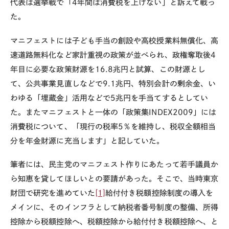
代表は選挙戦で「
4
年間は消費税を上げない」と訴えて戦っ
た。
マニフェストには子ども手当の創設や高校授業料無償化、高
速道路無料化など家計重視の政策が並べられ、政権奪取後4
年目に必要な政策財源を16.8兆円と試算、この財源とし
て、公共事業見直しなどで9.1兆円、特別会計の剰余金、い
わゆる「埋蔵金」活用などで5兆円を手当てするとしてい
た
。
またマニフェストと一体の「政策集
INDEX2009
」に
は
消費税について、「現行の税率5％を維持し、税収全額相当
分を年金財源に充当します」と記していた。
筆者には、民主党のマニフェスト作りにあたって若手議員か
ら知恵を貸してほしいとの要請があった。そこで、当時東京
財団で研究を進めていた
[1]
給付付き税額控除制度の導入を
メインに、そのインフラとして納税者番号制度の整備、所得
控除から税額控除へ、税額控除から給付付き税額控除へ、と