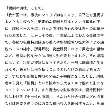
「税制の現状」として、
「我が国では、戦後のシャウプ勧告により、公平性を重視す
るとともに恒久的・安定的な税制を目指すという理念の下
に、課税ベースを広く取った直接税中心の税体系への改革が
行われました。しかしその後、半世紀以上にわたる変遷の中
で、各種の租税特別措置の導入や所得控除の拡大等による課
税ベースの縮小、所得課税・資産課税における累進性の緩和
など、当初の税制からは相当に形が変わりました。その過程
において、税制が複雑になりすぎたり、一部に既得権が生ま
れたり、あるいは税を払うことでどれだけの恩恵があるの
か、すなわち受益と負担の関係が不明確になったりと、納税
者から見た『納得』という観点から大きくかけ離れた形にな
ってしまっています。また構造的な財政赤字は、現行税制が
税における『十分性の原則』、すなわち社会保障などの必要
な財政需要を賄うのに必要な租税収入を確保すること、を満