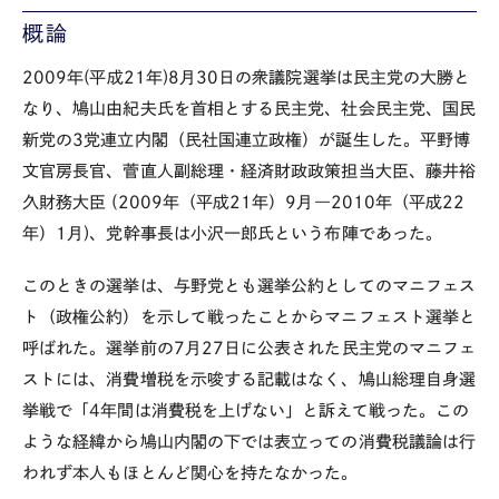
概論
2009年(平成21年)8月30日の衆議院選挙は民主党の大勝と
なり、鳩山由紀夫氏を首相とする
民主党、
社会民主党
、
国民
新党
の
3
党連立内閣（
民社国連立政権
）
が誕生した。平野博
文官房長官、菅直人副総理・経済財政政策担当大臣、藤井裕
久財務大臣 (2009年（平成21年）9月―2010年（平成22
年）1月)、党幹事長は小沢一郎氏という布陣であった
。
このときの選挙は、与野党とも選挙公約としてのマニフェス
ト（政権公約）を示して戦ったことからマニフェスト選挙と
呼ばれた。選挙前の7月27日に公表された民主党のマニフェ
ストには、消費増税を示唆する
記載はなく、鳩山総理自身選
挙戦で「
4
年間は消費税を上げない」と訴えて戦った。
この
ような経緯から鳩山内閣の下では表立っての消費税議論は行
われず本人もほとんど関心を持たなかった。