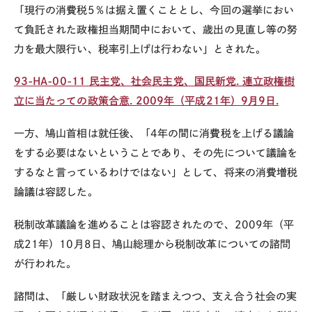
「現行の消費税5％は据え置くこととし、今回の選挙におい
て負託された政権担当期間中において、歳出の見直し等の努
力を最大限行い、税率引上げは行わない」とされた。
93-HA-00-11
民主党、社会民主党、国民新党. 連立政権樹
立に当たっての政策合意. 2009年（平成21年）9月9日.
一方、
鳩山首相は
就任後、「4年の間に消費税を上げる議論
をする必要はないということであり、その先について議論を
するなと言っているわけではない」として、将来の消費増税
論議は容認した。
税制改革議論を進めることは容認されたので、2009年（平
成21年）10月8日、鳩山総理から税制改革についての諮問
が行われた。
諮問は、「
厳しい財政状況を踏まえつつ、支え合う社会の実