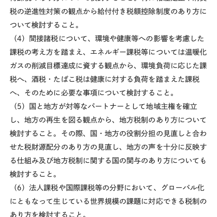
税の逆進性対策の観点から給付付き税額控除制度のあり方に
ついて検討すること。
（
4
）間接諸税について、環境や健康等への影響を考慮した
課税の考え方を踏まえ、エネルギー課税等については温暖化
ガスの削減目標達成に資する観点から、環境負荷に応じた課
税へ、酒税・たばこ税は健康に対する負荷を踏まえた課税
へ、そのために必要な事項について検討すること。
（
5
）国と地方が対等なパートナーとして地域主権を確立
し、地方の再生を図る観点から、地方税制のあり方について
検討すること。その際、国・地方の役割分担の見直しと合わ
せた税財源配分のあり方の見直し、地方の声を十分に反映す
る仕組み及ぴ地方税制に関する国の関与のあり方についても
検討すること。
（
6
）法人課税や国際課税等の分野において、グローバル化
にともなって生じている世界規模の課題に対応できる税制の
あり方を検討すること。