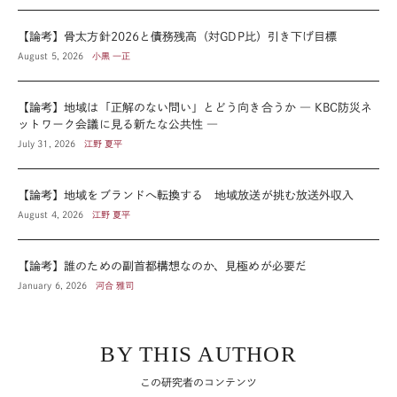
【論考】骨太方針2026と債務残高（対GDP比）引き下げ目標
August 5, 2026
小黒 一正
【論考】地域は「正解のない問い」とどう向き合うか ― KBC防災ネ
ットワーク会議に見る新たな公共性 ―
July 31, 2026
江野 夏平
【論考】地域をブランドへ転換する 地域放送が挑む放送外収入
August 4, 2026
江野 夏平
【論考】誰のための副首都構想なのか、見極めが必要だ
January 6, 2026
河合 雅司
BY THIS AUTHOR
この研究者のコンテンツ