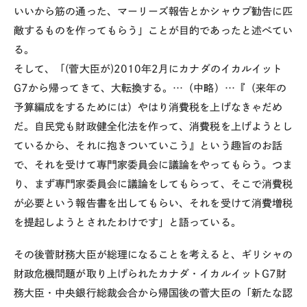
いいから筋の通った、マーリーズ報告とかシャウプ勧告に匹
敵するものを作ってもらう」ことが目的であったと述べてい
る。
そして、「(菅大臣が)2010年2月にカナダのイカルイット
G7から帰ってきて、大転換する。…（中略）…『（来年の
予算編成をするためには）やはり消費税を上げなきゃだめ
だ。自民党も財政健全化法を作って、消費税を上げようとし
ているから、それに抱きついていこう』という趣旨のお話
で、それを受けて専門家委員会に議論をやってもらう。つま
り、まず専門家委員会に議論をしてもらって、そこで消費税
が必要という報告書を出してもらい、それを受けて消費増税
を提起しようとされたわけです」と語っている。
その後菅財務大臣が総理になることを考えると、ギリシャの
財政危機問題が取り上げられたカナダ・イカルイットG7
財
務大臣・中央銀行総裁会合
から帰国後の菅大臣の「新たな認