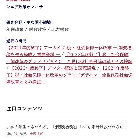
シニア政策オフィサー
研究分野・主な関心領域
租税政策
財政政策
地方財政
過去の研究
【2021年度終了】アーカイブ 税・ 社会保障一体改革 ― 消費増
税を巡る経緯と重要資料 ―
【2022年度終了】税・社会保障
一体改革のグランドデザイン 全世代型社会保障改革とその検証
【2023年度終了】デジタル経済と国際課税
【2024年度終
了】税・社会保障一体改革のグランドデザイン 全世代型社会保
障改革とその検証Ⅱ
注目コンテンツ
小学５年生でもわかる。「消費税減税」しても家計は救われない！
May 20, 2025
土居 丈朗