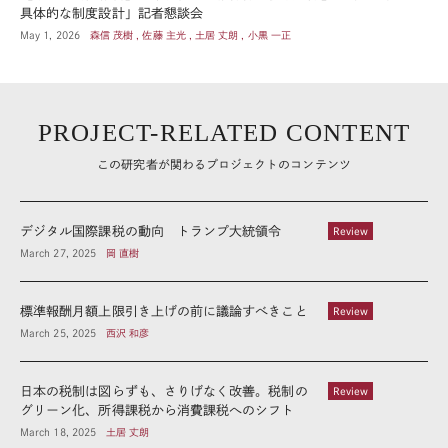
具体的な制度設計」記者懇談会
May 1, 2026
森信 茂樹 , 佐藤 主光 , 土居 丈朗 , 小黒 一正
PROJECT-RELATED CONTENT
この研究者が関わるプロジェクトのコンテンツ
デジタル国際課税の動向 トランプ大統領令
Review
March 27, 2025
岡 直樹
標準報酬月額上限引き上げの前に議論すべきこと
Review
March 25, 2025
西沢 和彦
日本の税制は図らずも、さりげなく改善。税制の
Review
グリーン化、所得課税から消費課税へのシフト
March 18, 2025
土居 丈朗