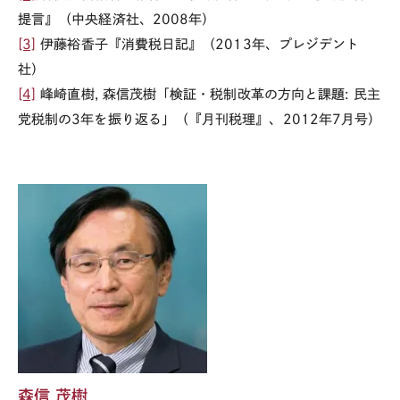
提言』（中央経済社、
2008
年）
[3]
伊藤裕香子『消費税日記』（
2013
年、プレジデント
社）
[4]
峰崎直樹
,
森信茂樹「検証・税制改革の方向と課題
:
民主
党税制の
3
年を振り返る」（『月刊税理』、
2012
年
7
月号）
森信 茂樹