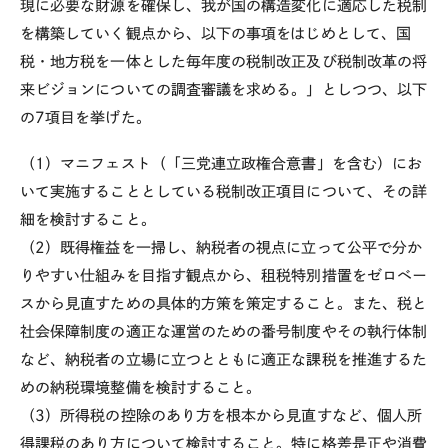
現に必要な財源を確保し、我が国の構造変化に適応した税制
を構築していく観点から、以下の事項をはじめとして、国
税・地方税を一体とした毎年度の税制改正及び税制改革の将
来ビジョンについての調査審議を求める。」としつつ、以下
の
7
項目を挙げた。
（
1
）マニフェスト（「三党連立政権合意書」を含む）にお
いて実施することとしている税制改正項目について、その詳
細を検討すること。
（
2
）既得権益を一掃し、納税者の視点に立って公平で分か
りやすい仕組みを目指す観点から、租税特別措置をゼロベー
スから見直すための具体的方策を策定すること。また、税と
社会保障制度の適正な運営のための番号制度やその執行体制
など、納税者の立場に立つとともに適正な課税を推進するた
めの納税環境整備を検討すること。
（
3
）所得税の控除のあり方を根本から見直すなど、個人所
得課税のあり方について検討すること。特に格差是正や消費