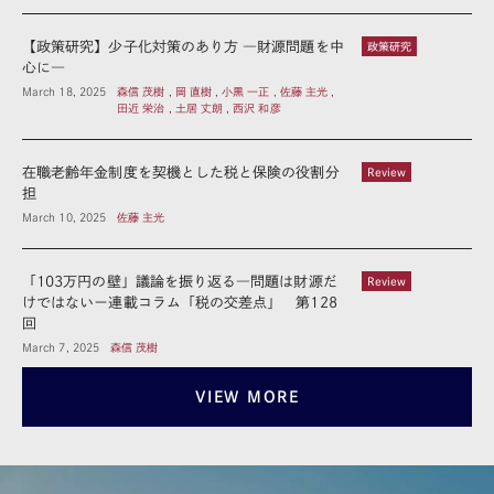
【政策研究】少子化対策のあり方 ―財源問題を中
政策研究
心に―
March 18, 2025
森信 茂樹 , 岡 直樹 , 小黒 一正 , 佐藤 主光 ,
田近 栄治 , 土居 丈朗 , 西沢 和彦
在職老齢年金制度を契機とした税と保険の役割分
Review
担
March 10, 2025
佐藤 主光
「103万円の壁」議論を振り返る―問題は財源だ
Review
けではないー連載コラム「税の交差点」 第128
回
March 7, 2025
森信 茂樹
VIEW MORE