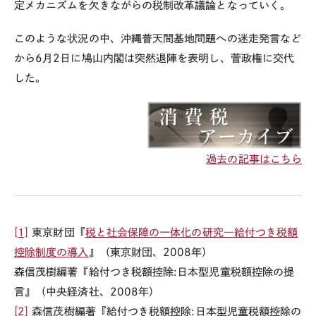
定メカニズムを欠きながらの税制改革議論となっていく。
このような状況の中、沖縄普天間基地問題への迷走発言など
から6月2日に鳩山内閣は突然退陣を表明し、菅政権に交代
した。
過去の記事はこちら
[1]
東京財団『
税と社会保障の一体化の研究―給付つき税額
控除制度の導入
』（東京財団、
2008
年）
森信茂樹編著『給付つき税額控除
:
日本型児童税額控除の提
言』（中央経済社、
2008
年）
[2]
森信茂樹編著『給付つき税額控除
:
日本型児童税額控除の