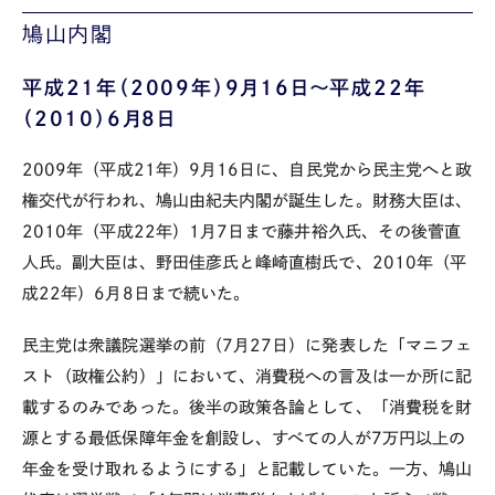
鳩山内閣
平成21年（2009年）9月16日～平成22年
（2010）6月8日
2009年
（
平成
21
年）9月
16
日に
、
自民党から民主党へと政
権交代が行われ、鳩山由紀夫内閣が誕生した
。
財務大臣は、
20
10
年（平成22年）
1
月
7
日まで
藤井裕久
氏、その後菅直
人氏。副大臣は、野田佳彦氏と峰崎直樹氏で、
2010年
（平
成
22
年）
6月8日
まで続いた。
民主党は衆議院選挙の前（7月27日）に発表した「マニフェ
スト（政権公約）」において、消費税への言及は一か所に記
載するのみであった。後半の政策各論として、「消費税を財
源とする最低保障年金を創設し、すべての人が
7
万円以上の
年金を受け取れるようにする」と記載していた。一方、鳩山