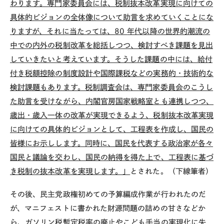
わります。専門家委員会には、税制抜本改革実現に向けての
具体的ビジョンの全体像について助言を求めていくことにな
りますが、それに当たっては、
80
年代以降の世界的潮流の
中での内外の税制改革を総括しつつ、検討すべき課題を見出
していきたいと考えています。そうした課題の中には、給付
付き税額控除の制度設計や国際課税などの実務的・技術的な
検討課題もあります。税制調査会は、専門家委員会のこうし
た助言を受けながら、内閣官房国家戦略室とも連携しつつ、
歳出・歳入一体の改革が実現できるよう、税制抜本改革実現
に向けての具体的ビジョンとして、工程表を作成し、国民の
皆様にお示しします。同時に、国民を代表する政治家が各々
国民と議論を交わし、国民の納得を得た上で、工程表に基づ
き税制の抜本改革を実現します。」
とされた。（下線筆者）
その後、民主党政権初めての予算編成作業が行われたのだ
が、マニフェストに書かれた財源問題の詰めの甘さなどか
ら、ガソリン税暫定税率の廃止やこども手当の実現化に失