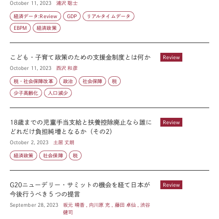
October 11, 2023
浦沢 聡士
経済データ:Review
GDP
リアルタイムデータ
EBPM
経済政策
こども・子育て政策のための支援金制度とは何か
Review
October 11, 2023
西沢 和彦
税・社会保障改革
政治
社会保障
税
少子高齢化
人口減少
18歳までの児童手当支給と扶養控除廃止なら誰に
Review
どれだけ負担純増となるか（その2）
October 2, 2023
土居 丈朗
経済政策
社会保障
税
G20ニューデリー・サミットの機会を経て日本が
Review
今後行うべき５つの提言
September 28, 2023
坂元 晴香 , 向川原 充 , 藤田 卓仙 , 渋谷
健司