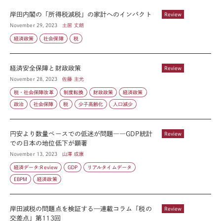
岸田内閣の「所得税減税」の家計へのインパクト
Review
November 29, 2023
土居 丈朗
経済政策
社会保障
税
経済安全保障と財政政策
Review
November 28, 2023
佐藤 主光
税・社会保障改革
制度転換
財政政策
経済政策
政治
社会保障
税
少子高齢化
人口減少
円安より数量ベースでの低迷が問題――GDP統計
Review
での日本の地位低下が顕著
November 13, 2023
山澤 成康
経済データ:Review
GDP
リアルタイムデータ
EBPM
経済政策
岸田減税の問題点を検証する—連載コラム「税の
Review
交差点」第113回