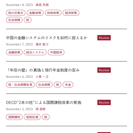
November 8, 2023
森信 茂樹
税の交差点
金融政策
財政政策
経済政策
社会保障
税
中国の金融システムのリスクを如何に捉えるか
Review
November 7, 2023
福本 智之
金融政策
統治システム
中国経済
「年収の壁」の真偽と現行年金制度の歪み
Review
November 6, 2023
小黒 一正
税・社会保障改革
社会保障
税
年金
OECD“2本の柱”による国際課税改革の実施
Review
November 2, 2023
岡 直樹
国際課税
租税回避
税