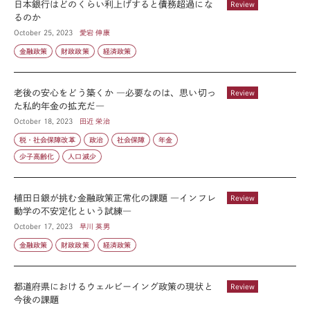
日本銀行はどのくらい利上げすると債務超過にな
Review
るのか
October 25, 2023
愛宕 伸康
金融政策
財政政策
経済政策
老後の安心をどう築くか ―必要なのは、思い切っ
Review
た私的年金の拡充だ―
October 18, 2023
田近 栄治
税・社会保障改革
政治
社会保障
年金
少子高齢化
人口減少
植田日銀が挑む金融政策正常化の課題 ―インフレ
Review
動学の不安定化という試練―
October 17, 2023
早川 英男
金融政策
財政政策
経済政策
都道府県におけるウェルビーイング政策の現状と
Review
今後の課題