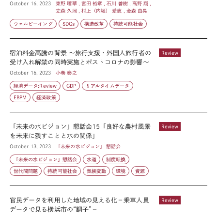
October 16, 2023
東野 瑠華 , 宮田 裕章 , 石川 善樹 , 高野 翔 ,
立森 久照 , 村上（内堀） 愛恵 , 金森 由晃
ウェルビーイング
SDGs
構造改革
持続可能社会
宿泊料金高騰の背景 ～旅行支援・外国人旅行者の
Review
受け入れ解禁の同時実施とポストコロナの影響～
October 16, 2023
小巻 泰之
経済データ:Review
GDP
リアルタイムデータ
EBPM
経済政策
「未来の水ビジョン」懇話会15「良好な農村風景
Review
を未来に残すことと水の関係」
October 13, 2023
「未来の水ビジョン」 懇話会
「未来の水ビジョン」懇話会
水道
制度転換
世代間問題
持続可能社会
気候変動
環境
資源
官民データを利用した地域の見える化－乗車人員
Review
データで見る横浜市の“調子”－