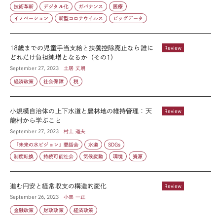
技術革新
デジタル化
ガバナンス
医療
イノベーション
新型コロナウイルス
ビッグデータ
18歳までの児童手当支給と扶養控除廃止なら誰に
Review
どれだけ負担純増となるか（その1）
September 27, 2023
土居 丈朗
経済政策
社会保障
税
小規模自治体の上下水道と農林地の維持管理：天
Review
龍村から学ぶこと
September 27, 2023
村上 道夫
「未来の水ビジョン」懇話会
水道
SDGs
制度転換
持続可能社会
気候変動
環境
資源
進む円安と経常収支の構造的変化
Review
September 26, 2023
小黒 一正
金融政策
財政政策
経済政策