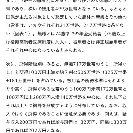
まず、世帯主の職業別にみると、最も多いのが無職
717
万世
帯であり、次いで被用者
499
万世帯となっている。もともと
国保が主たる対象として想定していた農林水産業とその他の
自営業は、いまやそれぞれ
31
万世帯、
217
万世帯に過ぎな
い（図表１）。無職とは
74
歳までの年金受給者（
75
歳以上
は後期高齢者医療制度に加入）、被用者とは非正規雇用者が
それぞれ中心になっているとみられる。
次に、所得階級別にみると、無職
717
万世帯のうち「所得な
し」と所得
100
万円未満が約７割の
506
万世帯（
325
万世帯
+181
万世帯）を占めている。被用者の所得水準はそれより
やや高く、所得がある世帯のうち
100
万円未満
172
万世帯と
100
万円以上
200
万円未満
140
万世帯を中心に、それ以下と
それ以上とに裾野を形成するように分布している。なお、収
入ではなく所得であることに留意が必要であり、例えば、給
与収入
200
万円であれば給与所得は
132
万円、同様に
300
万
円であれば
202
万円となる。