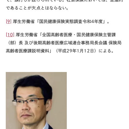
であることが欠点とはならない。
[9]
厚生労働省「国民健康保険実態調査令和
4
年度」。
[10]
厚生労働省「全国高齢者医療・国民健康保険主管課
（部）長 及び後期高齢者医療広域連合事務局長会議 保険局
高齢者医療課説明資料」（平成
29
年
1
月
12
日）による。