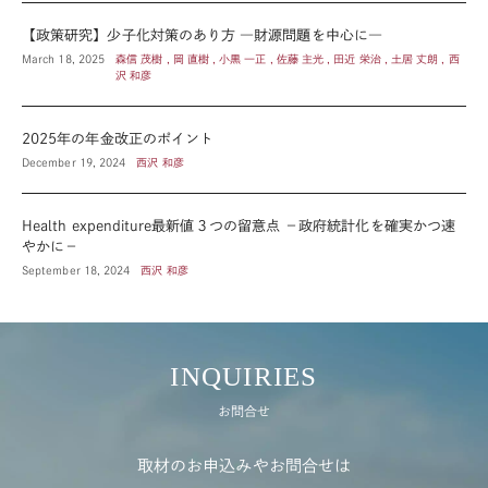
【政策研究】少子化対策のあり方 ―財源問題を中心に―
March 18, 2025
森信 茂樹 , 岡 直樹 , 小黒 一正 , 佐藤 主光 , 田近 栄治 , 土居 丈朗 , 西
沢 和彦
2025年の年金改正のポイント
December 19, 2024
西沢 和彦
Health expenditure最新値３つの留意点 －政府統計化を確実かつ速
やかに－
September 18, 2024
西沢 和彦
INQUIRIES
お問合せ
取材のお申込みやお問合せは