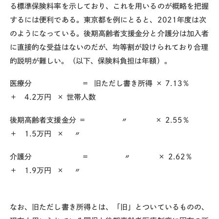
る標準保険料率を示しており、これを用いるのが概略を把握
するには便利である。東京都を例にとると、
2021
年度は次
のようになっている。後期高齢者支援金分と介護分は加入者
に直接的な受益はないのだが、均等割が設けられており合理
的説明が難しい。（以下、保険料負担は年額）。
医療分 ＝ 旧ただし書き所得 ×
7.13
％
＋
4.2
万円 × 世帯人数
後期高齢者支援金分 ＝ 〃 ×
2.55
％
＋
1.5
万円 × 〃
介護分 ＝ 〃 ×
2.62
％
＋
1.9
万円 × 〃
なお、旧ただし書き所得とは、「旧」とついているものの、