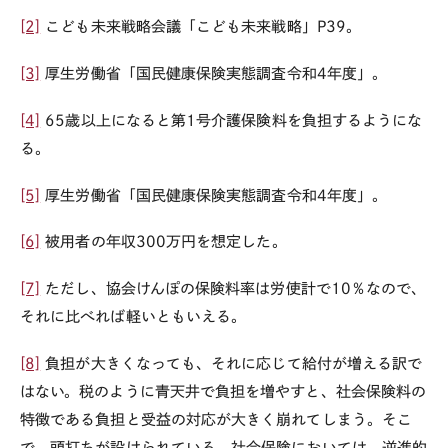
[2]
こども未来戦略会議「こども未来戦略」
P39
。
[3]
厚生労働省「国民健康保険実態調査令和
4
年度」。
[4]
65
歳以上になると第
1
号介護保険料を負担するようにな
る。
[5]
厚生労働省「国民健康保険実態調査令和
4
年度」。
[6]
被用者の年収
300
万円を想定した。
[7]
ただし、協会けんぽの保険料率は労使計で
10
％なので、
それに比べれば軽いともいえる。
[8]
負担が大きくなっても、それに応じて給付が増える訳で
はない。税のように青天井で負担を増やすと、社会保険料の
特徴である負担と受益の対応が大きく崩れてしまう。そこ
で、頭打ちが設けられている。社会保険においては、逆進的