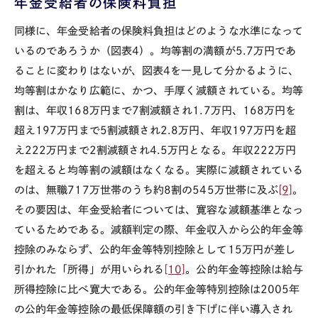
年金受給者の保険料負担
同様に、年金受給者の保険料負担はどのような水準になって
いるのであろうか（図表
4
）。均等割の満額が
5.7
万円であ
ることに変わりはないが、図表
4
を一見して分かるように、
均等割はかなり広範に、かつ、手厚く減額されている。均等
割は、年収
168
万円まで
7
割減額され
1.7
万円、
168
万円を
超え
197
万円まで
5
割減額され
2.8
万円、年収
197
万円を超
え
222
万円まで
2
割減額され
4.5
万円となる。年収
222
万円
を超えると均等割の減額はなくなる。実際に減額されている
のは、無職
717
万世帯のうち約
8
割の
545
万世帯に及ぶ
[9]
。
その要因は、年金受給者については、寛容な減額基準となっ
ているためである。減額判定の際、年金収入から公的年金等
控除のみならず、公的年金等特別控除として
15
万円が差し
引かれた「所得」が用いられる
[10]
。公的年金等控除は給与
所得控除に比べ寛大である。公的年金等特別控除は
2005
年
の公的年金等控除の最低保障額の引き下げに伴い導入され