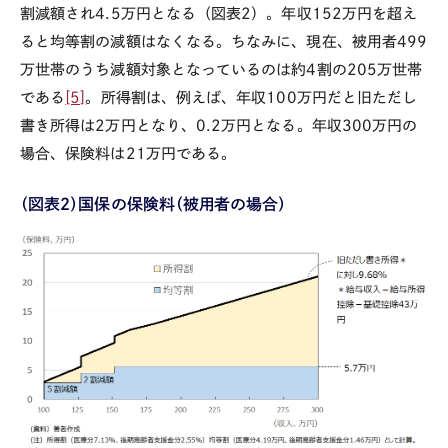
割減額され
4.5
万円となる（図表
2
）。年収
152
万円を超え
ると均等割の減額はなくなる。ちなみに、現在、被用者
499
万世帯のうち減額対象となっているのは約
4
割の
205
万世帯
である
[5]
。所得割は、例えば、年収
100
万円だと旧ただし
書き所得は
2
万円となり、
0.2
万円となる。年収
300
万円の
場合、保険料は
21
万円である。
（図表２）国保の保険料（被用者の場合）