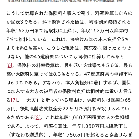
こうして計算された保険料を収入で割り、料率換算したもの
が図表
3
である。料率換算された値は、均等割が減額される
年収
152
万円まで階段状に上昇し、年収
152
万円以降は約
7
％で推移している。これは、協会けんぽの本人負担分
5
％
よりも約
2
％高い。こうした現象は、東京都に限ったもので
はない。他の
46
道府県についても同様に計算してみると
[6]
、保険料の料率換算は、最も低い茨城県でも
5.6
％、最も
高い大阪府に至っては
8.3
％となる。
47
都道府県の単純平均
は
6.9
％である。すなわち、本人負担分に着目すれば、国保
に加入する大方の被用者の保険料負担は相対的に重いと言え
る
[7]
。「大方」と断っている理由は、保険料には医療分
65
万円、後期高齢者支援金分
22
万円で頭打ちが設けられてい
るためである
[8]
。これは年収
1,050
万円程度の人の負担額
である。よって、料率換算は、年収
1,050
万円以降低下し
（すなわち逆進的）、年収
1,750
万円を超えると協会けんぽ