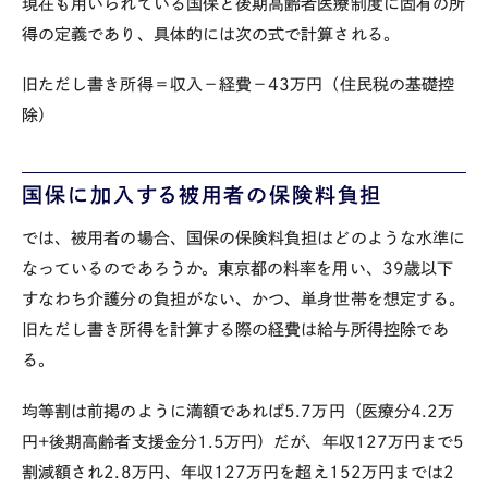
現在も用いられている国保と後期高齢者医療制度に固有の所
得の定義であり、具体的には次の式で計算される。
旧ただし書き所得＝収入－経費－
43
万円（住民税の基礎控
除）
国保に加入する被用者の保険料負担
では、被用者の場合、国保の保険料負担はどのような水準に
なっているのであろうか。東京都の料率を用い、
39
歳以下
すなわち介護分の負担がない、かつ、単身世帯を想定する。
旧ただし書き所得を計算する際の経費は給与所得控除であ
る。
均等割は前掲のように満額であれば
5.7
万円（医療分
4.2
万
円
+
後期高齢者支援金分
1.5
万円）だが、年収
127
万円まで
5
割減額され
2.8
万円、年収
127
万円を超え
152
万円までは
2