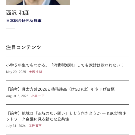
西沢 和彦
日本総合研究所理事
注目コンテンツ
小学５年生でもわかる。「消費税減税」しても家計は救われない！
May 20, 2025
土居 丈朗
【論考】骨太方針2026と債務残高（対GDP比）引き下げ目標
August 5, 2026
小黒 一正
【論考】地域は「正解のない問い」とどう向き合うか ― KBC防災ネ
ットワーク会議に見る新たな公共性 ―
July 31, 2026
江野 夏平