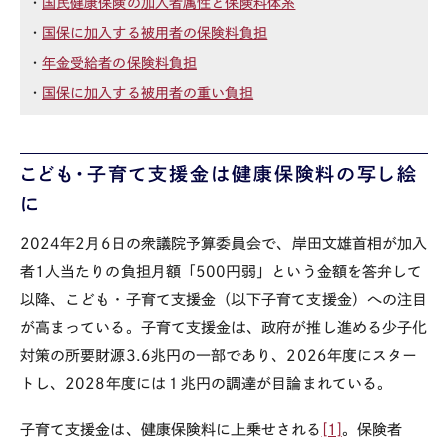
・
国民健康保険の加入者属性と保険料体系
・
国保に加入する被用者の保険料負担
・
年金受給者の保険料負担
・
国保に加入する被用者の重い負担
こども・子育て支援金は健康保険料の写し絵
に
2024
年
2
月
6
日の衆議院予算委員会で、岸田文雄首相が加入
者
1
人当たりの負担月額「
500
円弱」という金額を答弁して
以降、こども・子育て支援金（以下子育て支援金）への注目
が高まっている。子育て支援金は、政府が推し進める少子化
対策の所要財源
3.6
兆円の一部であり、
2026
年度にスター
トし、
2028
年度には１兆円の調達が目論まれている。
子育て支援金は、健康保険料に上乗せされる
[1]
。保険者