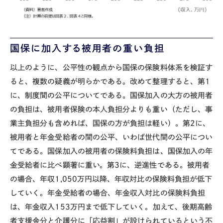
国保に加入する被用者の重い負担
以上のように、公平性の観点から国保の保険料体系を検証す
ると、複数の疑義が明らかである。改めて整理すると、第
1
に、制度間の公平についてである。国保加入の大方の被用者
の負担は、被用者保険の本人負担分よりも重い（ただし、事
業主負担分も含めれば、国保の方が負担は軽い）。第
2
に、
被用者と年金受給者の間の公平、いわば世代間の公平につい
てである。国保加入の被用者の保険料負担は、国保加入の年
金受給者に比べ顕著に重い。第
3
に、逆進性である。被用者
の場合、年収
1,050
万円以降、年収対比の保険料負担が低下
していく。年金受給者の場合、年金収入対比の保険料負担
は、年金収入
153
万円まで低下していく。加えて、後期高齢
者支援金分と介護分に「応益割」が設けられているという不