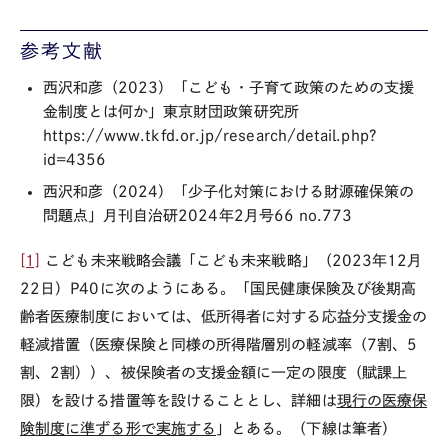
参考文献
西沢和彦（
2023
）「こども・子育て政策のための支援
金制度とは何か」東京財団政策研究所
https://www.tkfd.or.jp/research/detail.php?
id=4356
西沢和彦（
2024
）「少子化対策における財源確保策の
問題点」月刊自治研
2024
年
2
月号
66 no.773
[1]
こども未来戦略会議「こども未来戦略」（
2023
年
12
月
22
日）
P40
に次のようにある。「国民健康保険及び後期高
齢者医療制度においては、低所得者に対する応益分支援金の
軽減措置（医療保険と同様の所得階層別の軽減率（
7
割、
5
割、
2
割））、被保険者の支援金額に一定の限度（賦課上
限）を設ける措置等を設けることとし、詳細は
現行の医療保
険制度に準ずる形で実施する
」とある。（下線は筆者）