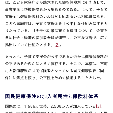
は、こども家庭庁から請求された額を保険料に引き直して、
事業主および被保険者から集めるのである。よって、子育て
支援金は健康保険料のいわば写し絵あるいは相似形になる。
こども家庭庁は、子育て支援金を「公平」な仕組みにすると
うたっている。「少子化対策に充てる費用について、企業を
含め社会・経済の参加者全員が連帯し、公平な立場で、広く
拠出していく仕組みとする」
[2]
。
もっとも、子育て支援金が公平であるか否かは健康保険料が
公平であるか否かに大きく依存する。そこで、本稿は、市町
村と都道府県が共同保険者となっている国民健康保険（国
保）に焦点を絞り、公平性を改めて検証することとした。
国民健康保険の加入者属性と保険料体系
国保には、
1,686
万世帯、
2,508
万人が加入している
[3]
。