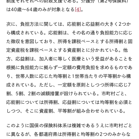
制度それぞれへの財政支援である。介護分（第
2
号保険料）
は
40
歳～
64
歳のみが対象となる
[4]
。
次に、負担方法に関しては、応能割と応益割の大きく
2
つか
ら構成されている。応能割は、その名の通り負担能力に応じ
た徴収を意図しており、所得を課税ベースとする所得割と固
定資産税を課税ベースとする資産割とに分かれている。他
方、応益割は、加入者に等しく医療という受益があることを
根拠に負担能力に拠らず一定額の費用負担を求めるものであ
り、世帯人数に応じた均等割と
1
世帯当たりの平等割から構
成されている。ただし、一定額を原則としつつ所得に応じ
7
割、
5
割、
2
割の減額措置が設けられている。市町村ごと、
応能割については所得割、応益割については均等割を必須と
しつつ、そこに資産割、平等割が組み合わせられている。
このように国保の保険料体系は複雑であるうえに市町村ごと
に異なるが、各都道府県は所得割と均等割の
2
つのみからな