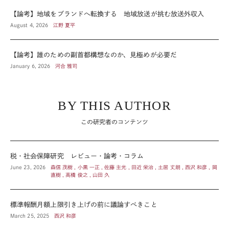
【論考】地域をブランドへ転換する 地域放送が挑む放送外収入
August 4, 2026
江野 夏平
【論考】誰のための副首都構想なのか、見極めが必要だ
January 6, 2026
河合 雅司
BY THIS AUTHOR
この研究者のコンテンツ
税・社会保障研究 レビュー・論考・コラム
June 23, 2026
森信 茂樹 , 小黒 一正 , 佐藤 主光 , 田近 栄治 , 土居 丈朗 , 西沢 和彦 , 岡
直樹 , 高橋 俊之 , 山田 久
標準報酬月額上限引き上げの前に議論すべきこと
March 25, 2025
西沢 和彦