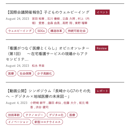
【国際会議開催報告】子どものウェルビーイング
イベント
August 24, 2023
宮田 裕章 , 石川 善樹 , 立森 久照 , 村上（内
堀） 愛恵 , 金森 由晃 , 高野 翔 , 東野 瑠華
ウェルビーイング
SDGs
構造改革
持続可能社会
「看護がつなぐ医療とくらし」オピニオンレター
Review
（第1回） ～在宅看護サービスの現場からアク
セシビリテ...
August 24, 2023
松永 早苗
医療
社会保障
少子高齢化
【動画公開】シンポジウム「長崎からG7のその先
レポート
へ －デジタル×地域医療の未来図－」
August 4, 2023
小野崎 耕平 , 藤田 卓仙 , 佐藤 大介 , 坂元 晴
香 , 渋谷 健司
技術革新
テクノロジー
デジタル化
医療
イノベーション
新型コロナウイルス