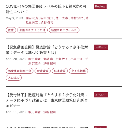
COVID-19の集団免疫レベルの低下と第9波の可
Review
能性について
May 9, 2023
國谷 紀良 , 谷口 清州 , 徳田 安春 , 中村 治代 , 諸
見里 拓宏 , 渋谷 健司
医療
新型コロナ：その他
新型コロナウイルス
【緊急動画公開】徹底討論「どうする？少子化対
レポート
策：データに基づく政策とは」
April 28, 2023
坂元 晴香 , 大林 尚 , 中室 牧子 , 小黒 一正 , 千
葉 安佐子 , 渋谷 健司
男女共同参画社会
財政政策
経済政策
少子高齢化
人口減少
【受付終了】徹底討論「どうする？少子化対策：
イベント
データに基づく政策とは」東京財団政策研究所ウ
ェビナー
April 11, 2023
坂元 晴香 , 渋谷 健司