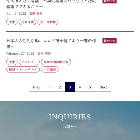
なるほど訪問看護 ～訪問看護の成り立ちと訪問
Review
看護でできること～
April 6, 2023
石原 美和
医療
社会保障
少子高齢化
日本人の性的活動、コロナ禍を経てより一層の停
Review
滞へ
February 27, 2023
坂元 晴香
医療
ジェンダー
男女共同参画社会
新型コロナウイルス
人口減少
Prev
1
2
3
4
5
Next
INQUIRIES
お問合せ