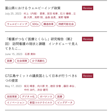
富山県におけるウェルビーイング政策
Review
July 25, 2023
村上（内堀） 愛恵 , 宮田 裕章 , 石川 善樹 , 立
森 久照 , 高野 翔 , 金森 由晃 , 東野 瑠華
ウェルビーイング
SDGs
構造改革
持続可能社会
「看護がつなぐ医療とくらし」研究報告（第2
Review
回） 訪問看護の現状と課題 インタビューで見え
てきたこ...
June 15, 2023
石原 美和
医療
社会保障
少子高齢化
G7広島サミットの議長国として日本が行うべき6
Review
つの提言
May 17, 2023
坂元 晴香 , 向川原 充 , 徳田 安春 , 藤田 卓仙 ,
中村 治代 , 渋谷 健司
技術革新
デジタル化
ガバナンス
医療
イノベーション
新型コロナウイルス
ビッグデータ