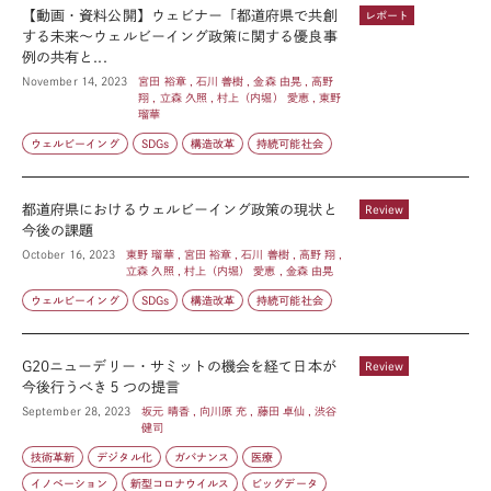
【動画・資料公開】ウェビナー「都道府県で共創
レポート
する未来〜ウェルビーイング政策に関する優良事
例の共有と...
November 14, 2023
宮田 裕章 , 石川 善樹 , 金森 由晃 , 高野
翔 , 立森 久照 , 村上（内堀） 愛恵 , 東野
瑠華
ウェルビーイング
SDGs
構造改革
持続可能社会
都道府県におけるウェルビーイング政策の現状と
Review
今後の課題
October 16, 2023
東野 瑠華 , 宮田 裕章 , 石川 善樹 , 高野 翔 ,
立森 久照 , 村上（内堀） 愛恵 , 金森 由晃
ウェルビーイング
SDGs
構造改革
持続可能社会
G20ニューデリー・サミットの機会を経て日本が
Review
今後行うべき５つの提言
September 28, 2023
坂元 晴香 , 向川原 充 , 藤田 卓仙 , 渋谷
健司
技術革新
デジタル化
ガバナンス
医療
イノベーション
新型コロナウイルス
ビッグデータ