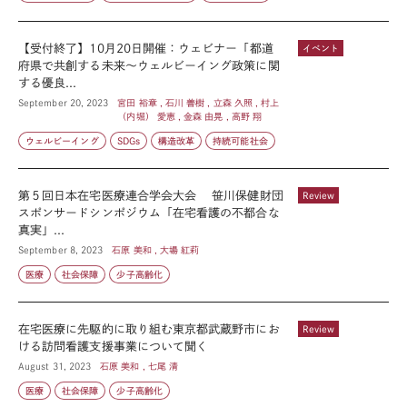
【受付終了】10月20日開催：ウェビナー「都道
イベント
府県で共創する未来〜ウェルビーイング政策に関
する優良...
September 20, 2023
宮田 裕章 , 石川 善樹 , 立森 久照 , 村上
（内堀） 愛恵 , 金森 由晃 , 高野 翔
ウェルビーイング
SDGs
構造改革
持続可能社会
第５回日本在宅医療連合学会大会 笹川保健財団
Review
スポンサードシンポジウム「在宅看護の不都合な
真実」...
September 8, 2023
石原 美和 , 大場 紅莉
医療
社会保障
少子高齢化
在宅医療に先駆的に取り組む東京都武蔵野市にお
Review
ける訪問看護支援事業について聞く
August 31, 2023
石原 美和 , 七尾 清
医療
社会保障
少子高齢化