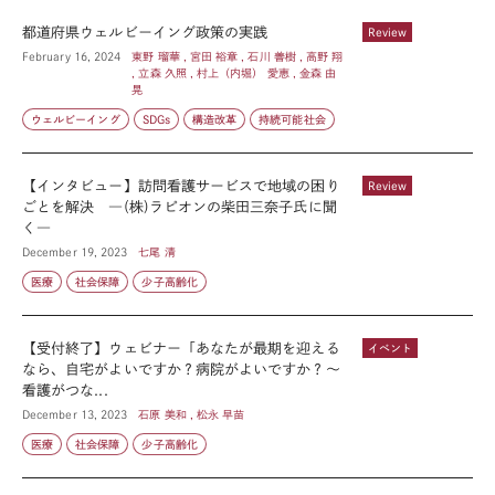
都道府県ウェルビーイング政策の実践
Review
February 16, 2024
東野 瑠華 , 宮田 裕章 , 石川 善樹 , 高野 翔
, 立森 久照 , 村上（内堀） 愛恵 , 金森 由
晃
ウェルビーイング
SDGs
構造改革
持続可能社会
【インタビュー】訪問看護サービスで地域の困り
Review
ごとを解決 ―(株)ラピオンの柴田三奈子氏に聞
く―
December 19, 2023
七尾 清
医療
社会保障
少子高齢化
【受付終了】ウェビナー「あなたが最期を迎える
イベント
なら、自宅がよいですか？病院がよいですか？～
看護がつな...
December 13, 2023
石原 美和 , 松永 早苗
医療
社会保障
少子高齢化