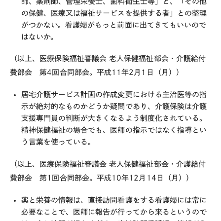
師、薬剤師、管理栄養士、歯科衛生士等」と、「その他
の保健、医療又は福祉サービスを提供する者」との整理
がつかない。看護婦がもっと前面に出てきてもいいので
はないか。
（以上、医療保険福祉審議会 老人保健福祉部会・介護給付
費部会 第
4
回合同部会。平成
11
年
2
月
1
日（月））
居宅介護サービス計画の作成変更における主治医等の指
示が絶対的なものかどうか疑問であり、介護保険は介護
支援専門員の判断が大きくなるよう制度化されている。
精神保健福祉の場合でも、医師の指示ではなく指導とい
う言葉を使っている。
（以上、医療保険福祉審議会 老人保健福祉部会・介護給付
費部会 第
1
回合同部会。平成
10
年
12
月
14
日（月））
薬と栄養の情報は、直接訪問看護をする看護婦には常に
必要なことで、医師に報告が行ってから来るというので