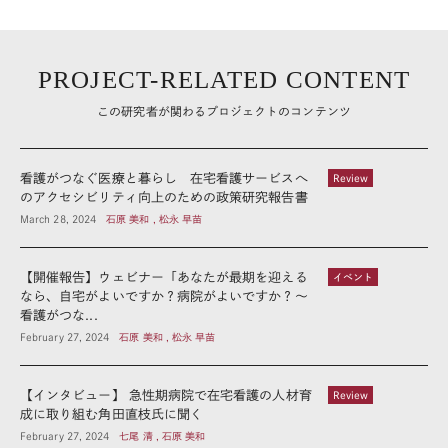
PROJECT-RELATED CONTENT
この研究者が関わるプロジェクトのコンテンツ
看護がつなぐ医療と暮らし 在宅看護サービスへ
Review
のアクセシビリティ向上のための政策研究報告書
March 28, 2024
石原 美和 , 松永 早苗
【開催報告】ウェビナー「あなたが最期を迎える
イベント
なら、自宅がよいですか？病院がよいですか？～
看護がつな...
February 27, 2024
石原 美和 , 松永 早苗
【インタビュー】 急性期病院で在宅看護の人材育
Review
成に取り組む角田直枝氏に聞く
February 27, 2024
七尾 清 , 石原 美和