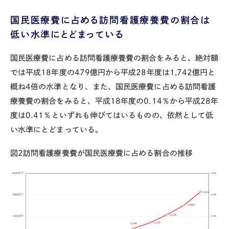
国民医療費に占める訪問看護療養費の割合は
低い水準にとどまっている
国民医療費に占める訪問看護療養費の割合をみると、絶対額
では平成
18
年度の
479
億円から平成
28
年度は
1,742
億円と
概ね
4
倍の水準となり、また、国民医療費に占める訪問看護
療養費の割合をみると、平成
18
年度の
0.14
％から平成
28
年
度は
0.41
％といずれも伸びてはいるものの、依然として低
い水準にとどまっている。
図
2
訪問看護療養費が国民医療費に占める割合の推移