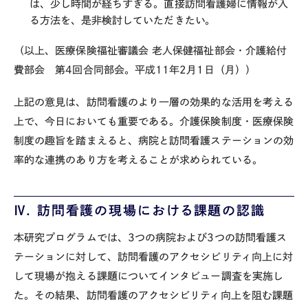
は、少し時間が経ちすぎる。直接訪問看護婦に情報が入
る方法を、是非検討していただきたい。
（以上、医療保険福祉審議会 老人保健福祉部会・介護給付
費部会 第
4
回合同部会。平成
11
年
2
月
1
日（月））
上記の意見は、訪問看護のより一層の効果的な活用を考える
上で、今日においても重要である。介護保険制度・医療保険
制度の趣旨を踏まえると、病院と訪問看護ステーションの効
率的な連携のあり方を考えることが求められている。
Ⅳ. 訪問看護の現場における課題の認識
本研究プログラムでは、
3
つの病院および
3
つの訪問看護ス
テーションに対して、訪問看護のアクセシビリティ向上に対
して現場が抱える課題についてインタビュー調査を実施し
た。その結果、訪問看護のアクセシビリティ向上を阻む課題