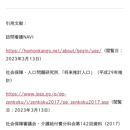
引用文献：
訪問看護NAVI
https://homonkango.net/about/begin/use/
（閲覧日：
2023
年
3
月
13
日）
社会保障・人口問題研究所
.
「将来推計人口」（平成
29
年推
計）
https://www.ipss.go.jp/pp-
zenkoku/j/zenkoku2017/pp_zenkoku2017.asp
（閲覧
日：
2023
年
3
月
13
日）
社会保障審議会・介護給付費分科会第
142
回資料（
2017
）