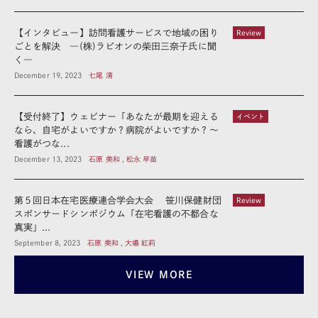
【インタビュー】訪問看護サービスで地域の困り
Review
ごとを解決 ―(株)ラピオンの柴田三奈子氏に聞
く―
December 19, 2023
七尾 清
【受付終了】ウェビナー「あなたが最期を迎える
イベント
なら、自宅がよいですか？病院がよいですか？～
看護がつな...
December 13, 2023
石原 美和 , 松永 早苗
第５回日本在宅医療連合学会大会 笹川保健財団
Review
スポンサードシンポジウム「在宅看護の不都合な
真実」...
September 8, 2023
石原 美和 , 大場 紅莉
VIEW MORE