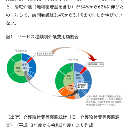
と、居宅介護（地域密着型を含む）が
34%
から
62%
に伸びた
のに対して、訪問看護は
2.4%
から
3.1%
までにしか伸びてい
ない。
図
1
サービス種類別介護費用額割合
（出所）介護給付費等実態統計（旧：介護給付費等実態調
査）（平成
13
年度から令和
3
年度）より作成