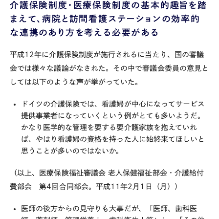
介護保険制度・医療保険制度の基本的趣旨を踏
まえて、病院と訪問看護ステーションの効率的
な連携のあり方を考える必要がある
平成
12
年に介護保険制度が施行されるに当たり、国の審議
会では様々な議論がなされた。その中で審議会委員の意見と
しては以下のような声が挙がっていた。
ドイツの介護保険では、看護婦が中心になってサービス
提供事業者になっていくという例がとても多いようだ。
かなり医学的な管理を要する要介護家族を抱えていれ
ば、やはり看護婦の資格を持った人に始終来てほしいと
思うことが多いのではないか。
（以上、医療保険福祉審議会 老人保健福祉部会・介護給付
費部会 第
4
回合同部会。平成
11
年
2
月
1
日（月））
医師の後方からの見守りも大事だが、「医師、歯科医