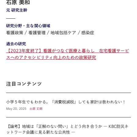
石原 美和
元 研究主幹
研究分野・主な関心領域
看護政策
看護管理
地域包括ケア
感染症
過去の研究
【2023年度終了】看護がつなぐ医療と暮らし 在宅看護サービ
スへのアクセシビリティ向上のための政策研究
注目コンテンツ
小学５年生でもわかる。「消費税減税」しても家計は救われない！
May 20, 2025
土居 丈朗
【論考】地域は「正解のない問い」とどう向き合うか ― KBC防災ネ
ットワーク会議に見る新たな公共性 ―