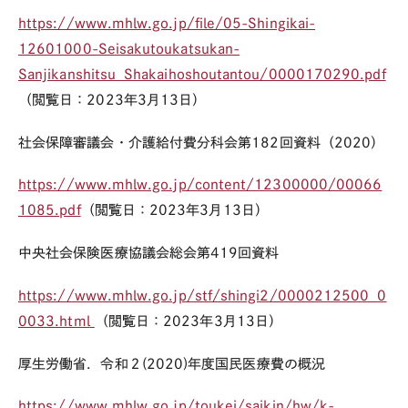
https://www.mhlw.go.jp/file/05-Shingikai-
12601000-Seisakutoukatsukan-
Sanjikanshitsu_Shakaihoshoutantou/0000170290.pdf
（閲覧日：
2023
年
3
月
13
日）
社会保障審議会・介護給付費分科会第
182
回資料（
2020
）
https://www.mhlw.go.jp/content/12300000/00066
1085.pdf
（閲覧日：
2023
年
3
月
13
日）
中央社会保険医療協議会総会第419回資料
https://www.mhlw.go.jp/stf/shingi2/0000212500_0
0033.html
（閲覧日：
2023
年
3
月
13
日）
厚生労働省．令和２
(2020)
年度国民医療費の概況
https://www.mhlw.go.jp/toukei/saikin/hw/k-